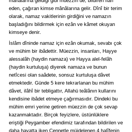
mânâlarına geldiği gibi müezzin de, bildiren îlân
eden, çağıran kimse mânâlarına gelir. Dînî bir terim
olarak, namaz vakitlerinin girdiğini ve namazın
başladığını bildirmek için ezân ve kâmet okuyan
kimseye denir.
İslâm dîninde namaz için ezân okumak, sevabı çok
ve mühim bir ibâdettir. Müezzin, insanları, Hayye
alessalâh (haydin namaza) ve Hayya alel-felâh
(haydin kurtuluşa) diyerek namaza ve bunun
netîcesi olan saâdete, sonsuz kurtuluşa dâvet
etmektedir. Günde 5 kere tekrarlanan bu mühim
dâvet, ilâhî bir tebligattır, Allahü teâlânın kullarını
kendisine ibâdet etmeye çağırmasıdır. Dindeki bu
mühim emri yerine getiren müezzin de çok sevap
kazanmaktadır. Birçok feyizlere, üstünlüklere
eriştiği Peygamber efendimiz tarafından bildirilen ve
daha hayatta iken Cennetle müjdelenen 4 halîfenin