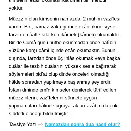
kimsenin ezân okumasında dînen bir mahzur
yoktur.
Müezzin olan kimsenin namazda, 2 mühim vazîfesi
vardır. Biri, namaz vakti girince ezân, ikincisiyse,
farzı cemâatle kılarken ikâmeti (kâmeti) okumaktır.
Bir de Cumâ günü hutbe okunmadan önce hatîbin
yüzüne karşı câmi içinde ezân okumaktır. Bunun
dışında, farzdan önce üç ihlâs okumak veya başka
duâlar ile tesbih dualarını yüksek sesle bağırarak
söylemeleri bid’at olup dinde önceleri olmadığı
hâlde sonradan yapılmaya başlanmış şeylerdir.
İslâm dîninde emîn kimseler denilerek târif edilen
müezzinlerin, vazîfelerini sünnete uygun
yapmamaları hâlinde uğrayacakları azâbın da çok
şiddetli olacağı bildirilmiştir…
Tavsiye Yazı –>
Namazdan sonra dua nasıl olur?