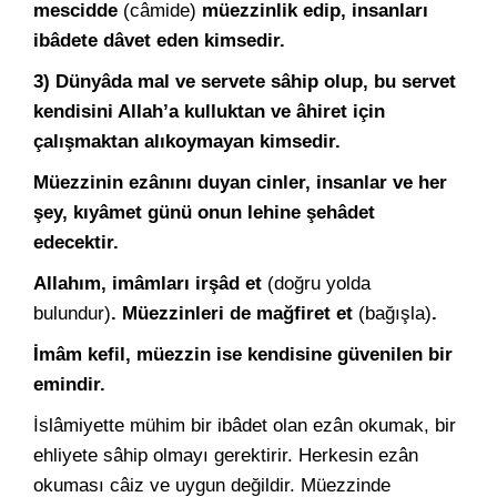
mescidde
(câmide)
müezzinlik edip, insanları
ibâdete dâvet eden kimsedir.
3) Dünyâda mal ve servete sâhip olup, bu servet
kendisini Allah’a kulluktan ve âhiret için
çalışmaktan alıkoymayan kimsedir.
Müezzinin ezânını duyan cinler, insanlar ve her
şey, kıyâmet günü onun lehine şehâdet
edecektir.
Allahım, imâmları irşâd et
(doğru yolda
bulundur)
.
Müezzinleri de mağfiret et
(bağışla)
.
İmâm kefil, müezzin ise kendisine güvenilen bir
emindir.
İslâmiyette mühim bir ibâdet olan ezân okumak, bir
ehliyete sâhip olmayı gerektirir. Herkesin ezân
okuması câiz ve uygun değildir. Müezzinde