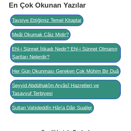
En Çok Okunan Yazılar
Tavsiye Ettiğimiz Temel Kitaplar
Meâl Okumak Câiz Midir?
Ehl-i Sünnet İtikadı Nedir? Ehl-i Sünnet Olmanın
Şartları Nelerdir?
Her Gün Okunması Gereken Çok Mühim Bir Duâ
Seyyid Abdülhakîm Arvâsî Hazretleri ve
Tasavvuf Terbiyesi
Sultan Vahideddîn Hân'a Dâir Sualler