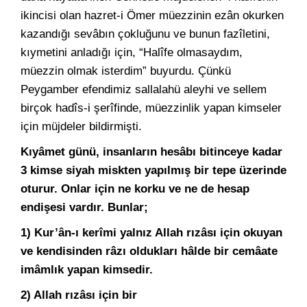
ikincisi olan hazret-i Ömer müezzinin ezân okurken
kazandığı sevâbın çokluğunu ve bunun fazîletini,
kıymetini anladığı için, “Halîfe olmasaydım,
müezzin olmak isterdim” buyurdu. Çünkü
Peygamber efendimiz sallalahü aleyhi ve sellem
birçok hadîs-i şerîfinde, müezzinlik yapan kimseler
için müjdeler bildirmişti.
Kıyâmet günü, insanların hesâbı bitinceye kadar
3 kimse siyah miskten yapılmış bir tepe üzerinde
oturur. Onlar için ne korku ve ne de hesap
endişesi vardır. Bunlar;
1) Kur’ân-ı kerîmi yalnız Allah rızâsı için okuyan
ve kendisinden râzı oldukları hâlde bir cemâate
imâmlık yapan kimsedir.
2) Allah rızâsı için bir