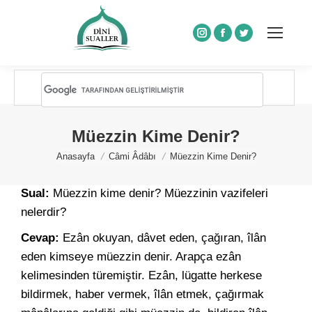
Instagram
Facebook
Twitter
Müezzin Kime Denir?
You are here:
Anasayfa
Câmi Âdâbı
Müezzin Kime Denir?
Sual:
Müezzin kime denir? Müezzinin vazifeleri
nelerdir?
Cevap:
Ezân okuyan, dâvet eden, çağıran, îlân
eden kimseye müezzin denir. Arapça ezân
kelimesinden türemiştir. Ezân, lügatte herkese
bildirmek, haber vermek, îlân etmek, çağırmak