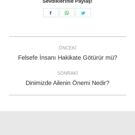
Sevdiklerinle Paylaş!
Share
Share
Share
on
on
on
Facebook
WhatsApp
Twitter
Post
ÖNCEKI
navigation
Felsefe İnsanı Hakikate Götürür mü?
Previous
post:
SONRAKI
Dinimizde Ailenin Önemi Nedir?
Next
post: