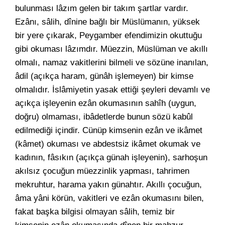
bulunması lâzım gelen bir takım şartlar vardır.
Ezânı, sâlih, dînine bağlı bir Müslümanın, yüksek
bir yere çıkarak, Peygamber efendimizin okuttuğu
gibi okuması lâzımdır. Müezzin, Müslüman ve akıllı
olmalı, namaz vakitlerini bilmeli ve sözüne inanılan,
âdil (açıkça haram, günâh işlemeyen) bir kimse
olmalıdır. İslâmiyetin yasak ettiği şeyleri devamlı ve
açıkça işleyenin ezân okumasının sahîh (uygun,
doğru) olmaması, ibâdetlerde bunun sözü kabûl
edilmediği içindir. Cünüp kimsenin ezân ve ikâmet
(kâmet) okuması ve abdestsiz ikâmet okumak ve
kadının, fâsıkın (açıkça günah işleyenin), sarhoşun
akılsız çocuğun müezzinlik yapması, tahrimen
mekruhtur, harama yakın günahtır. Akıllı çocuğun,
âma yâni körün, vakitleri ve ezân okumasını bilen,
fakat başka bilgisi olmayan sâlih, temiz bir