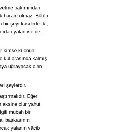
afvetme bakımından
ek haram olmaz. Bütün
 bir şeyi kasdeder ki,
mından yalan ise de…
r kimse ki onun
le kul arasında kalmış
zaya uğrayacak olan
ri şeylerdir.
ştırmalıdır. Eğer
m aksine olur yahut
gili mubah bir
sa, başkasının
ncak yalanın vâcib