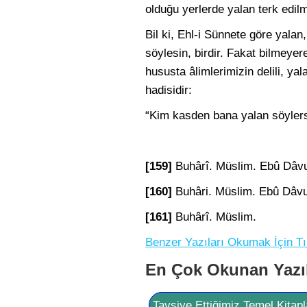
olduğu yerlerde yalan terk edil
Bil ki, Ehl-i Sünnete göre yala
söylesin, birdir. Fakat bilmeye
hususta âlimlerimizin delili, y
hadisidir:
“Kim kasden bana yalan söylers
[159]
Buhârî. Müslim. Ebû Dâvu
[160]
Buhâri. Müslim. Ebû Dâvu
[161]
Buhârî. Müslim.
Benzer Yazıları Okumak İçin Tı
En Çok Okunan Yazı
Tavsiye Ettiğimiz Temel Kitapl