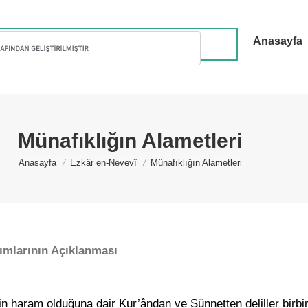
Anasayfa
Münafıklığın Alametleri
You are here:
Anasayfa
Ezkâr en-Nevevî
Münafıklığın Alametleri
ımlarının Açıklanması
haram olduğuna dair Kur’ândan ve Sünnetten deliller birbirl