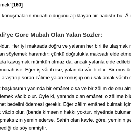
ltmek”
[160]
an konuşmaların mubah olduğunu açıklayan bir hadistir bu. Â
li’ye Göre Mubah Olan Yalan Sözler:
oldur. Her iyi maksada doğru ve yalanın her biri ile ulaşma
yalan söylemek haramdır; çünkü doğrulukla maksadı elde et
ada kavuşmak mümkün olmaz da, ancak yalanla elde edilebil
 mubah ise. Eğer iş vâcib ise, yalan da vâcib olur. Bir müsl
u araştırıp soran zâlime yalan konuşup onu saklamak vâcib o
t başkasının yanında bir emânet olsa ve bir zâlim de onu al
emek vâcib olur. Öyle ki, yanında olan emâneti o zâlime bild
net bedelini ödemesi gerekir. Eğer zâlim emâneti bulmak için
vâcib olur. (bende kimsenin hakkı yoktur, niyetinde bulunar
yapmaksızın yemin ederse, Sahîh olan kavle, göre, yeminin şe
ediği de söylenmiştir.