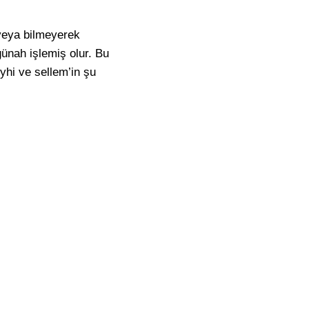
 veya bilmeyerek
ünah işlemiş olur. Bu
eyhi ve sellem’in şu