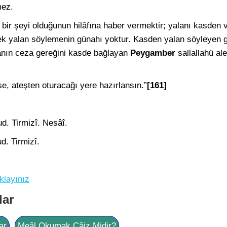
mez.
n, bir şeyi olduğunun hilâfına haber vermektir; yalanı kasden
rek yalan söylemenin günahı yoktur. Kasden yalan söyleyen g
alanın ceza gereğini kasde bağlayan
Peygamber
sallallahü al
e, ateşten oturacağı yere hazırlansın.”
[161]
d. Tirmizî. Nesâî.
d. Tirmizî.
klayınız
lar
ar
Meâl Okumak Câiz Midir?