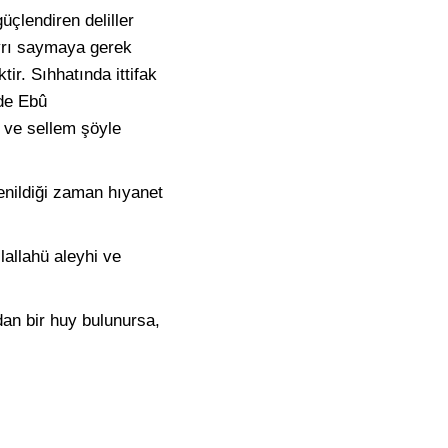
üçlendiren deliller
ayrı saymaya gerek
ir. Sıhhatında ittifak
nde Ebû
i ve sellem şöyle
enildiği zaman hıyanet
lallahü aleyhi ve
dan bir huy bulunursa,