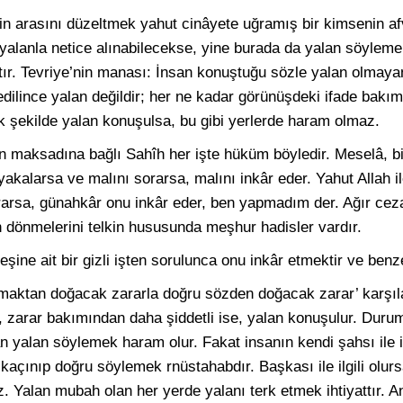
inin arasını düzeltmek yahut cinâyete uğramış bir kimsenin 
yalanla netice alınabilecekse, yine burada da yalan söylem
tır. Tevriye’nin manası: İnsan konuştuğu sözle yalan olmayan
dilince yalan değildir; her ne kadar görünüşdeki ifade bakı
şekilde yalan konuşulsa, bu gibi yerlerde haram olmaz.
 maksadına bağlı Sahîh her işte hüküm böyledir. Meselâ, bi
yakalarsa ve malını sorarsa, malını inkâr eder. Yahut Allah i
sorarsa, günahkâr onu inkâr eder, ben yapmadım der. Ağır ce
n dönmelerini telkin hususunda meşhur hadisler vardır.
ine ait bir gizli işten sorulunca onu inkâr etmektir ve benze
aktan doğacak zararla doğru sözden doğacak zarar’ karşıla
 zarar bakımından daha şiddetli ise, yalan konuşulur. Duru
n yalan söylemek haram olur. Fakat insanın kendi şahsı ile il
çınıp doğru söylemek rnüstahabdır. Başkası ile ilgili olur
Yalan mubah olan her yerde yalanı terk etmek ihtiyattır. A