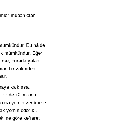
limler mubah olan
k mümkündür. Bu hâlde
mek mümkündür. Eğer
irse, burada yalan
üman bir zâlimden
lur.
maya kalkışsa,
irir de zâlim onu
 ona yemin verdirirse,
ak yemin eder ki,
kline göre keffaret