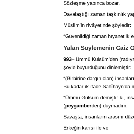
Sözleşme yapınca bozar.
Davalaştığı zaman taşkınlık yap
Müslim’in rivâyetinde şöyledir:
“Güvenildiği zaman hıyanetlik e
Yalan Söylemenin Caiz O
993
– Ümmü Külsüm’den (radıyal
şöyle buyurduğunu dinlemiştir:
“(Birbirine dargın olan) insanla
Bu kadarlık ifade Sahîhayn’da m
“Ümmü Gülsüm demiştir ki, insa
(
peygamber
den) duymadım:
Savaşta, insanların arasını düz
Erkeğin karısı ile ve