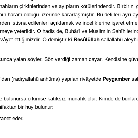
hların çirkinlerinden ve ayıpların kötülerindendir. Birbirini g
ın haram olduğu üzerinde kararlaşmıştır. Bu delilleri ayrı 
den istisna edilenleri açıklamak ve inceliklerine işaret etmekt
irmeye yeterlidir. O hadis de, Buhârî ve Müslim’in Sahîh’leri
vâyet ettiğimizdir. O demiştir ki
Resûlüllah
sallallahü aleyh
şunca yalan söyler. Söz verdiği zaman cayar. Kendisine güv
s’dan (radıyallahü anhüma) yapılan rivâyetde
Peygamber
sal
de bulunursa o kimse katıksız münafık olur. Kimde de bunlar
ifaktan bir huy bulunur:
yanet eder.