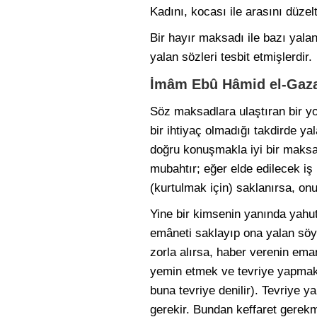
Kadını, kocası ile arasını düze
Bir hayır maksadı ile bazı yal
yalan sözleri tesbit etmişlerdir.
İmâm Ebû Hâmid el-Gaza
Söz maksadlara ulaştıran bir y
bir ihtiyaç olmadığı takdirde 
doğru konuşmakla iyi bir maks
mubahtır; eğer elde edilecek iş
(kurtulmak için) saklanırsa, on
Yine bir kimsenin yanında yahu
emâneti saklayıp ona yalan söyl
zorla alırsa, haber verenin ema
yemin etmek ve tevriye yapmak 
buna tevriye denilir). Tevriye 
gerekir. Bundan keffaret gerekm