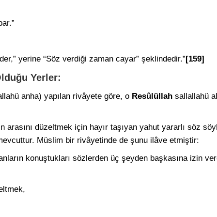
ar.”
der,” yerine “Söz verdiği zaman cayar” şeklindedir.”
[159]
lduğu Yerler:
lahü anha) yapılan rivâyete göre, o
Resûlüllah
sallallahü a
rın arasını düzeltmek için hayır taşıyan yahut yararlı söz söy
evcuttur. Müslim bir rivâyetinde de şunu ilâve etmiştir:
nların konuştukları sözlerden üç şeyden başkasına izin verd
eltmek,