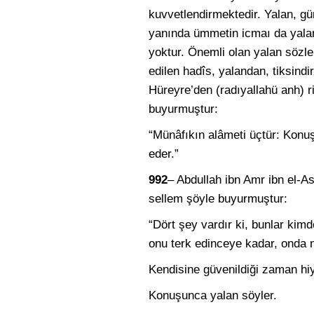
kuvvetlendirmektedir. Yalan, güna
yanında ümmetin icmaı da yalan
yoktur. Önemli olan yalan sözler
edilen hadîs, yalandan, tiksind
Hüreyre’den (radıyallahü anh) ri
buyurmuştur:
“Münâfıkın alâmeti üçtür: Konu
eder.”
992
– Abdullah ibn Amr ibn
el-A
sellem şöyle buyurmuştur:
“Dört şey vardır ki, bunlar kim
onu terk edinceye kadar, onda n
Kendisine güvenildiği zaman hi
Konuşunca yalan söyler.