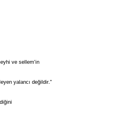
leyhi ve sellem’in
leyen yalancı değildir.”
iğini