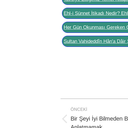
Ehl-i Sünnet İtikadı Nedir? Eh
Her Gün Okunması Gereken 
Sultan Vahideddîn Hân'a Dâir 
Post
ÖNCEKI
navigation
Bir Şeyi İyi Bilmeden 
Previous
Anlatmamak