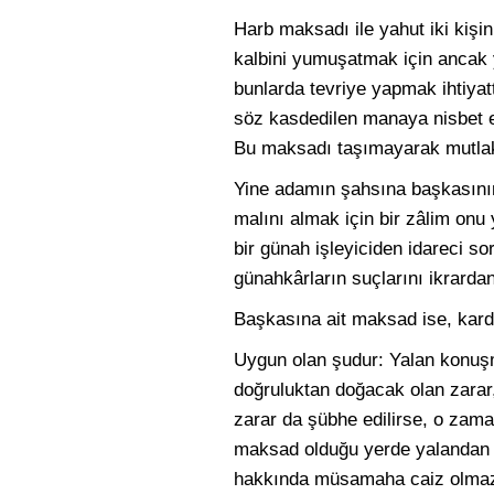
Harb maksadı ile yahut iki kiş
kalbini yumuşatmak için ancak 
bunlarda tevriye yapmak ihtiyat
söz kasdedilen manaya nisbet e
Bu maksadı taşımayarak mutlak 
Yine adamın şahsına başkasının
malını almak için bir zâlim onu 
bir günah işleyiciden idareci 
günahkârların suçlarını ikrarda
Başkasına ait maksad ise, kardeş
Uygun olan şudur: Yalan konuşm
doğruluktan doğacak olan zarar,
zarar da şübhe edilirse, o zama
maksad olduğu yerde yalandan ka
hakkında müsamaha caiz olmaz. 