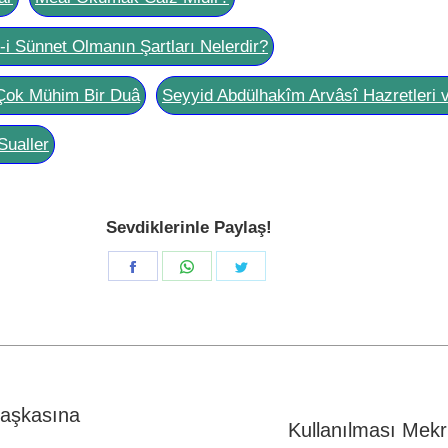
l-i Sünnet Olmanın Şartları Nelerdir?
Çok Mühim Bir Duâ
Seyyid Abdülhakîm Arvâsî Hazretleri 
Sualler
Sevdiklerinle Paylaş!
Share
Share
Share
on
on
on
Facebook
WhatsApp
Twitter
Başkasına
Next
Kullanılması Mekr