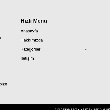
Hızlı Menü
Anasayfa
n
Hakkımızda
Kategoriler
İletişim
 bize
Orjinaline sadık kalmak şartıyla si