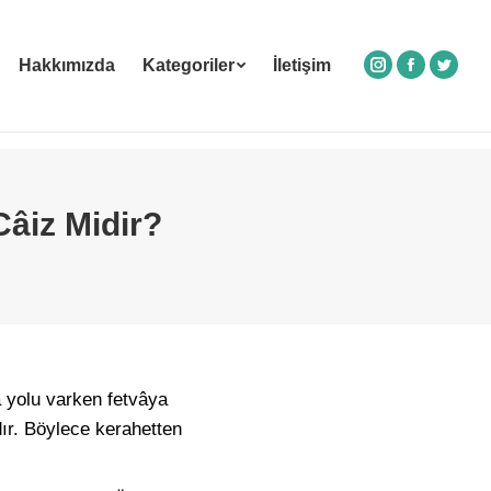
Hakkımızda
Kategoriler
İletişim
Instagram
Facebook
Twitte
âiz Midir?
â yolu varken fetvâya
ır. Böylece kerahetten