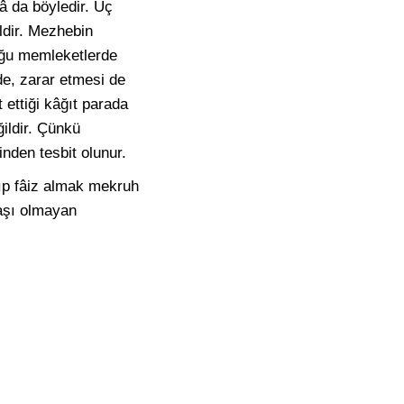
â da böyledir. Üç
ldir. Mezhebin
uğu memleketlerde
de, zarar etmesi de
 ettiği kâğıt parada
ğildir. Çünkü
inden tesbit olunur.
ıp fâiz almak mekruh
daşı olmayan