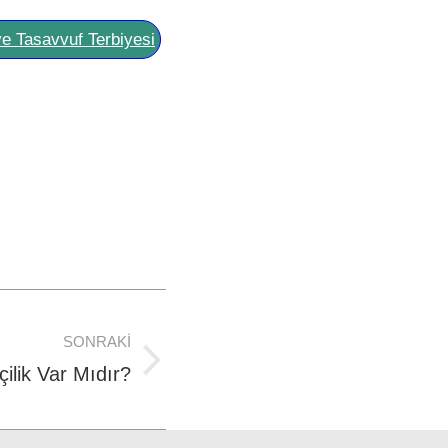
ve Tasavvuf Terbiyesi
SONRAKI
tçilik Var Mıdır?