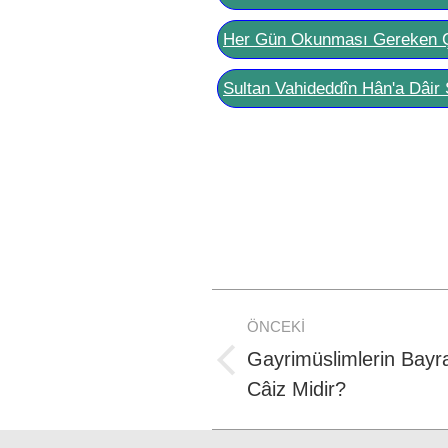
Her Gün Okunması Gereken 
Sultan Vahideddîn Hân'a Dâir 
Post
ÖNCEKI
navigation
Gayrimüslimlerin Bayr
Previous
Câiz Midir?
post: