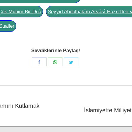
Çok Mühim Bir Duâ
Seyyid Abdülhakîm Arvâsî Hazretleri 
Sualler
Sevdiklerinle Paylaş!
Share
Share
Share
on
on
on
Facebook
WhatsApp
Twitter
amını Kutlamak
Next
İslamiyette Milliye
post: