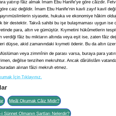
a yatırıp fâiz almak İmam Ebu Hanife’ye göre câizdir. Fetv
e caiz değildir. İmam Ebu Hanife’nin kavli zayıf kavil deği
 gayrımüslimlerin siyasete, hukuka ve ekonomiye hâkim old
 bir destektir. Takvâ sahibi bu işe bulaşmaması uygun ise 
etinde para, altın ve gümüştür. Kıymetini hükûmetlerin tespit
 verdiği fâiz bu miktarın altında veya eşit ise, zaten fâiz de
eri düşse, akid zamanındaki kıymeti ödenir. Bu da altın üzer
Müslüman veya zimmînin de parası varsa, buraya para yatır
ahrimen, değilse tenzihen mekruhtur. Ancak dârülislâm vatan
buradan alınan fâizi mekruh etmez.
kumak İçin Tıklayınız.
lar
ar
Meâl Okumak Câiz Midir?
l-i Sünnet Olmanın Şartları Nelerdir?