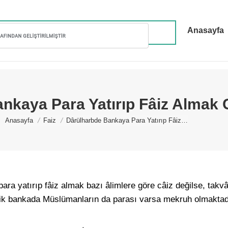
Anasayfa
nkaya Para Yatırıp Fâiz Almak C
You are here:
Anasayfa
Faiz
Dârülharbde Bankaya Para Yatırıp Fâiz…
ara yatırıp fâiz almak bazı âlimlere göre câiz değilse, takv
elik bankada Müslümanların da parası varsa mekruh olmaktad