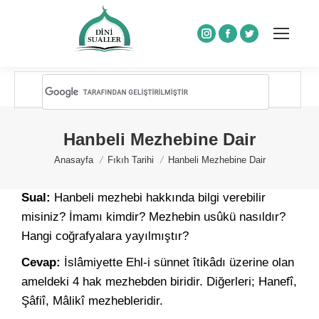
Instagram
Facebook
Twitter
Hanbeli Mezhebine Dair
You are here:
Anasayfa
Fıkıh Tarihi
Hanbeli Mezhebine Dair
Sual:
Hanbeli mezhebi hakkında bilgi verebilir
misiniz? İmamı kimdir? Mezhebin usûkü nasıldır?
Hangi coğrafyalara yayılmıştır?
Cevap:
İslâmiyette Ehl-i sünnet îtikâdı üzerine olan
ameldeki 4 hak mezhebden biridir. Diğerleri; Hanefî,
Şâfiî, Mâlikî mezhebleridir.