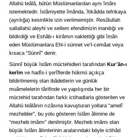
Allahü teâlâ, bütün Müslümanlardan aynı îmânı
istemektedir. İslâmiyette îmânda, îtikâdda tefrikaya
(ayrılığa) kesinlikle izin verilmemiştir. Resûlullah
sallallahü aleyhi ve sellem efendimizin inandığı ve
bildirdiği ve Eshâb-ı kirâmın naklettiği gibi îmân
eden Müslümanlara Ehl-i sünnet ve’l-cemâat veya
kısaca “Sünnî” denir.
Sünnî büyük İslâm müctehidleri tarafından
Kur’ân-ı
kerîm
ve hadîs-i şerîflerde hükmü açıkça
bildirilmemiş olan ibâdetlerin ve günlük
muâmelelerin târifinde ve yapılışında her bir
müctehid tarafından farklı ictihadlarla gösterilen ve
Allahü teâlânın rızâsına kavuşturan yollara “amelî
mezhebler”, bu yolu gösteren İslâm âlimine de
“mezheb imâmı” denilmiştir. Mezheb imâmı olan
büyük İslâm âlimlerinin aralarındaki böyle ictihâd