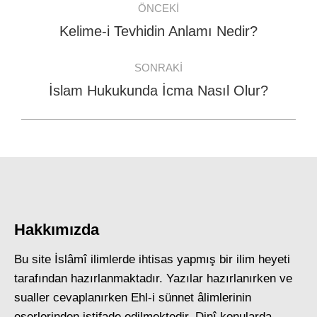
ÖNCEKI
navigation
Kelime-i Tevhidin Anlamı Nedir?
Previous
post:
SONRAKI
İslam Hukukunda İcma Nasıl Olur?
Next
post:
Hakkımızda
Bu site İslâmî ilimlerde ihtisas yapmış bir ilim heyeti
tarafından hazırlanmaktadır. Yazılar hazırlanırken ve
sualler cevaplanırken Ehl-i sünnet âlimlerinin
eserlerinden istifade edilmektedir. Dinî konularda