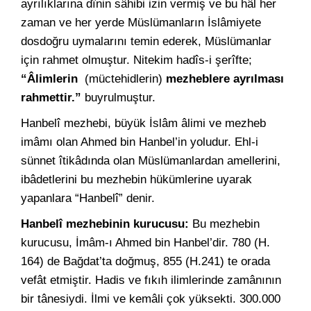
ayrılıklarına dînin sâhibi izin vermiş ve bu hâl her
zaman ve her yerde Müslümanların İslâmiyete
dosdoğru uymalarını temin ederek, Müslümanlar
için rahmet olmuştur. Nitekim hadîs-i şerîfte;
“Âlimlerin
(müctehidlerin)
mezheblere ayrılması
rahmettir.”
buyrulmuştur.
Hanbelî mezhebi, büyük İslâm âlimi ve mezheb
imâmı olan Ahmed bin Hanbel’in yoludur. Ehl-i
sünnet îtikâdında olan Müslümanlardan amellerini,
ibâdetlerini bu mezhebin hükümlerine uyarak
yapanlara “Hanbelî” denir.
Hanbelî mezhebinin kurucusu:
Bu mezhebin
kurucusu, İmâm-ı Ahmed bin Hanbel’dir. 780 (H.
164) de Bağdat’ta doğmuş, 855 (H.241) te orada
vefât etmiştir. Hadis ve fıkıh ilimlerinde zamânının
bir tânesiydi. İlmi ve kemâli çok yüksekti. 300.000