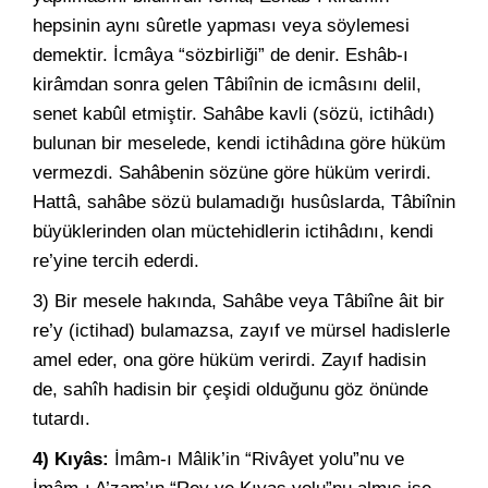
hepsinin aynı sûretle yapması veya söylemesi
demektir. İcmâya “sözbirliği” de denir. Eshâb-ı
kirâmdan sonra gelen Tâbiînin de icmâsını delil,
senet kabûl etmiştir. Sahâbe kavli (sözü, ictihâdı)
bulunan bir meselede, kendi ictihâdına göre hüküm
vermezdi. Sahâbenin sözüne göre hüküm verirdi.
Hattâ, sahâbe sözü bulamadığı husûslarda, Tâbiînin
büyüklerinden olan müctehidlerin ictihâdını, kendi
re’yine tercih ederdi.
3) Bir mesele hakında, Sahâbe veya Tâbiîne âit bir
re’y (ictihad) bulamazsa, zayıf ve mürsel hadislerle
amel eder, ona göre hüküm verirdi. Zayıf hadisin
de, sahîh hadisin bir çeşidi olduğunu göz önünde
tutardı.
4) Kıyâs:
İmâm-ı Mâlik’in “Rivâyet yolu”nu ve