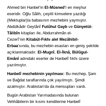
Ahmed bin Hanbel’in
El-Müsned’
i en meşhur
eseridir. Oğlu Sâlih, çeşitli kimselere yazdığı
(Mektuplar)la babasının mezhebini yaymıştır.
Abdülkâdir Geylânî
Futûhul Gayb
ve
Günyetüt-
Tâlibîn
kitapları ile, Abdurrahmân el-
Cezerî’nin
Kitabül-Fıkhı alel Mezâhibil-
Erbaa
’sında, bu mezhebin esasları en geniş şekilde
açıklanmaktadır.
El-Mugnî
,
El-İknâ, Bülûgul-
Emânî
adındaki eserler de Hanbelî fıkhı üzere
yazılmıştır.
Hanbelî mezhebinin yayılması:
Bu mezhep, Şam
ve Bağdat taraflarında çok yayılmıştı. Şimdi
azalmıştır. Arabistan’da da mensupları vardı.
Bugün Arabistan Yarımadasında bulunan
Vehhâbilerin bir kısmı kendilerine Hanbelî