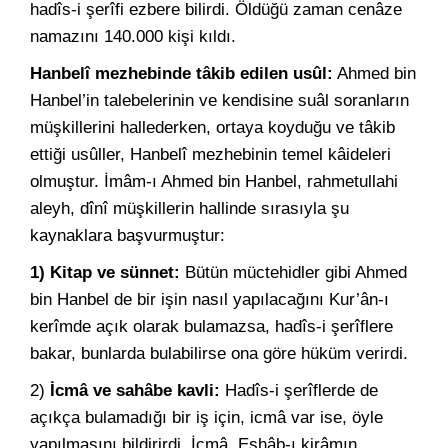
hadîs-i şerîfi ezbere bilirdi. Öldüğü zaman cenâze
namazını 140.000 kişi kıldı.
Hanbelî mezhebinde tâkib edilen usûl:
Ahmed bin
Hanbel’in talebelerinin ve kendisine suâl soranların
müşkillerini hallederken, ortaya koyduğu ve tâkib
ettiği usûller, Hanbelî mezhebinin temel kâideleri
olmuştur. İmâm-ı Ahmed bin Hanbel, rahmetullahi
aleyh, dînî müşkillerin hallinde sırasıyla şu
kaynaklara başvurmuştur:
1) Kitap ve sünnet:
Bütün müctehidler gibi Ahmed
bin Hanbel de bir işin nasıl yapılacağını Kur’ân-ı
kerîmde açık olarak bulamazsa, hadîs-i şerîflere
bakar, bunlarda bulabilirse ona göre hüküm verirdi.
2)
İcmâ ve sahâbe kavli:
Hadîs-i şerîflerde de
açıkça bulamadığı bir iş için, icmâ var ise, öyle
yapılmasını bildirirdi. İcmâ, Eshâb-ı kirâmın