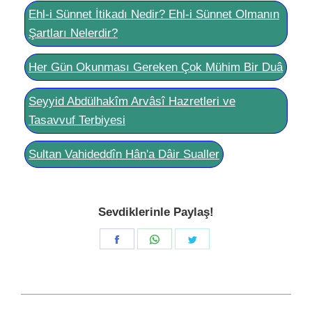
Ehl-i Sünnet İtikadı Nedir? Ehl-i Sünnet Olmanın
Şartları Nelerdir?
Her Gün Okunması Gereken Çok Mühim Bir Duâ
Seyyid Abdülhakîm Arvâsî Hazretleri ve
Tasavvuf Terbiyesi
Sultan Vahideddîn Hân'a Dâir Sualler
Sevdiklerinle Paylaş!
Share
Share
Share
on
on
on
Facebook
WhatsApp
Twitter
Post