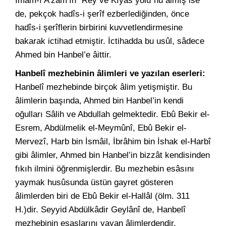
İmâm-ı A’zam’ın “Rey ve Kıyas yolu”nu almış ise
de, pekçok hadîs-i şerîf ezberlediğinden, önce
hadîs-i şerîflerin birbirini kuvvetlendirmesine
bakarak ictihad etmiştir. İctihadda bu usûl, sâdece
Ahmed bin Hanbel’e âittir.
Hanbelî mezhebinin âlimleri ve yazılan eserleri:
Hanbelî mezhebinde birçok âlim yetişmiştir. Bu
âlimlerin başında, Ahmed bin Hanbel’in kendi
oğulları Sâlih ve Abdullah gelmektedir. Ebû Bekir el-
Esrem, Abdülmelik el-Meymûnî, Ebû Bekir el-
Mervezî, Harb bin İsmâil, İbrâhim bin İshak el-Harbî
gibi âlimler, Ahmed bin Hanbel’in bizzât kendisinden
fıkıh ilmini öğrenmişlerdir. Bu mezhebin esâsını
yaymak husûsunda üstün gayret gösteren
âlimlerden biri de Ebû Bekir el-Hallâl (ölm. 311
H.)dir. Seyyid Abdülkâdir Geylânî de, Hanbelî
mezhebinin esaslarını yayan âlimlerdendir.