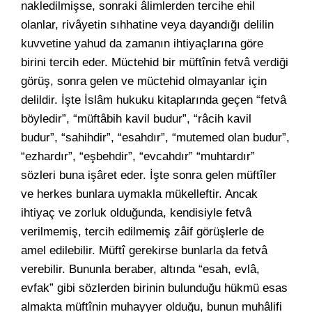
nakledilmişse, sonraki âlimlerden tercihe ehil
olanlar, rivâyetin sıhhatine veya dayandığı delilin
kuvvetine yahud da zamanın ihtiyaçlarına göre
birini tercih eder. Müctehid bir müftînin fetvâ verdiği
görüş, sonra gelen ve müctehid olmayanlar için
delildir. İşte İslâm hukuku kitaplarında geçen “fetvâ
böyledir”, “müftâbih kavil budur”, “râcih kavil
budur”, “sahihdir”, “esahdır”, “mutemed olan budur”,
“ezhardır”, “eşbehdir”, “evcahdır” “muhtardır”
sözleri buna işâret eder. İşte sonra gelen müftîler
ve herkes bunlara uymakla mükelleftir. Ancak
ihtiyaç ve zorluk olduğunda, kendisiyle fetvâ
verilmemiş, tercih edilmemiş zâif görüşlerle de
amel edilebilir. Müftî gerekirse bunlarla da fetvâ
verebilir. Bununla beraber, altında “esah, evlâ,
evfak” gibi sözlerden birinin bulunduğu hükmü esas
almakta müftînin muhayyer olduğu, bunun muhâlifi