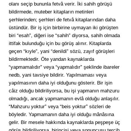
olanı seçip bununla fetvâ verir. İki sahih görüşü
bildirmede, muteber kitapların metinleri
şerhlerinden; şerhleri de fetvâ kitaplarından daha
üstündür. Bir iş için birbirine uymayan iki görüşten
biri “esah”, diğeri ise “sahih” diyorsa, sahih olmada
ittifak bulunduğu için bu görüş alınır. Kitaplarda
geçen “kıyle”, yani “denildi” sözü, zayıf görüşleri
bildirmektedir. Öte yandan kaynaklarda
“yapmamalıdır” veya “yapmalıdır” şeklinde ibareler
nedb, yani tavsiye bildirir. Yapılmaması veya
yapılmasının daha iyi olduğunu gösterir. Bir işin
câiz olduğu bildiriliyorsa, bu işi yapmanın mahzuru
olmadığı, ancak yapmamanın evlâ olduğu anlaşılır.
“Mahzuru yoktur” veya “beis yoktur” sözleri de
böyledir. Yapmamanın daha iyi olduğu mânâsına
gelir. Bir mesele hakkında kaynaklarda peşpeşe üç
görüş bildiriliyorsa, birincisi veya sonuncusu tercih