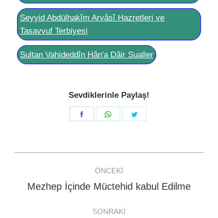
Seyyid Abdülhakîm Arvâsî Hazretleri ve
Tasavvuf Terbiyesi
Sultan Vahideddîn Hân'a Dâir Sualler
Sevdiklerinle Paylaş!
Share
Share
Share
on
on
on
Facebook
WhatsApp
Twitter
Post
ÖNCEKI
navigation
Mezhep İçinde Müctehid kabul Edilme
Previous
post:
SONRAKI