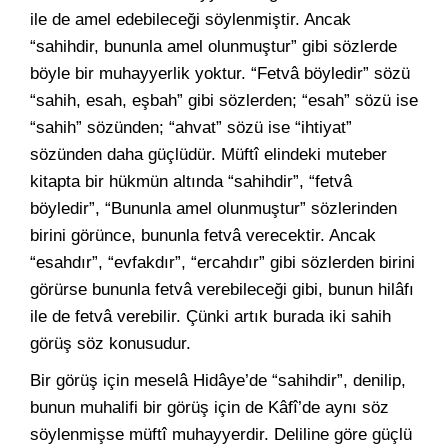
ile de amel edebileceği söylenmiştir. Ancak
“sahihdir, bununla amel olunmuştur” gibi sözlerde
böyle bir muhayyerlik yoktur. “Fetvâ böyledir” sözü
“sahih, esah, eşbah” gibi sözlerden; “esah” sözü ise
“sahih” sözünden; “ahvat” sözü ise “ihtiyat”
sözünden daha güçlüdür. Müftî elindeki muteber
kitapta bir hükmün altında “sahihdir”, “fetvâ
böyledir”, “Bununla amel olunmuştur” sözlerinden
birini görünce, bununla fetvâ verecektir. Ancak
“esahdır”, “evfakdır”, “ercahdır” gibi sözlerden birini
görürse bununla fetvâ verebileceği gibi, bunun hilâfı
ile de fetvâ verebilir. Çünki artık burada iki sahih
görüş söz konusudur.
Bir görüş için meselâ Hidâye’de “sahihdir”, denilip,
bunun muhalifi bir görüş için de Kâfî’de aynı söz
söylenmişse müftî muhayyerdir. Deliline göre güçlü