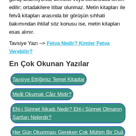
edilir; ortadakilere itibar olunmaz. Metin kitapları ile
fetvâ kitapları arasında bir görüşün sıhhati
bakımından ihtilaf söz konusu ise, metin kitapları
esas alınır.
Tavsiye Yazı –>
Fetva Nedir? Kimler Fetva
Verebilir?
En Çok Okunan Yazılar
Tavsiye Ettiğimiz Temel Kitaplar
Meâl Okumak Câiz Midir?
Ehl-i Sünnet İtikadı Nedir? Ehl-i Sünnet Olmanın
Şartları Nelerdir?
Her Gün Okunması Gereken Çok Mühim Bir Duâ