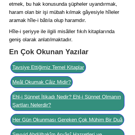
etmek, bu hak konusunda şüpheler uyandırmak,
haram olan bir işi mübah kılmak gâyesiyle hîleler
aramak hîle-i bâtıla olup haramdır.
Hîle-i şeriyye ile ilgili misâller fıkıh kitaplarında
geniş olarak anlatılmaktadır.
En Çok Okunan Yazılar
Tavsiye Ettiğimiz Temel Kitaplar
Meâl Okumak Câiz Midir?
Ehl-i Sünnet İtikadı Nedir? Ehl-i Sünnet Olmanın
Şartları Nelerdir?
Her Gün Okunması Gereken Çok Mühim Bir Duâ
Seyyid Abdülhakîm Arvâsî Hazretleri ve