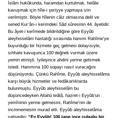
İslâm hukûkunda, haramdan kurtulmak, helâle
kavuşmak için hîle-i şeriyye yapmaya izin
verilmiştir. Böyle hîlenin câiz olmasına delil ve
sened Kur’ân-ı kerimdeki Sâd sûresinin 44. âyetidir.
Bu âyet-i kerîmede bildirildiğine göre Eyyûb
aleyhisselâm hastalığı sırasında hanımı Rahîme’ye
buyurduğu bir hizmete geç gelmesi dolayısıyle,
sıhhate kavuşunca 100 değnek vurmak üzere
yemin etmişti. İyileşince ahdini yerine getirmek
istedi. Hanımına 100 sopayı nasıl vuracağını
düşünüyordu. Çünkü Rahîme, Eyyûb aleyhisselâma
karşı büyük hizmetler ve fedâkarlıklarda
bulunmuştu. Eyyûb aleyhisselâm bu
düşüncedeyken Allahü teâlâ, hazret-i Eyyûb’un
yemîninin yerine gelmesini, Rahîme’nin de
incinmemesini murad etti. Eyyûb aleyhisselâma
vahyedip;
“Ey Eyyûb! 100 tane ince çubuğu bir