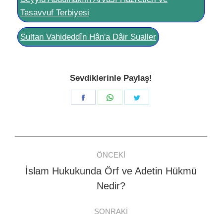
Tasavvuf Terbiyesi
Sultan Vahideddîn Hân'a Dâir Sualler
Sevdiklerinle Paylaş!
Share
Share
Share
on
on
on
Facebook
WhatsApp
Twitter
Post
ÖNCEKI
navigation
İslam Hukukunda Örf ve Adetin Hükmü
Previous
Nedir?
post:
SONRAKI