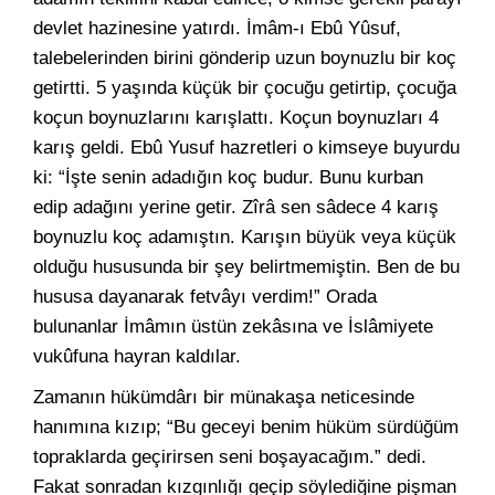
devlet hazinesine yatırdı. İmâm-ı Ebû Yûsuf,
talebelerinden birini gönderip uzun boynuzlu bir koç
getirtti. 5 yaşında küçük bir çocuğu getirtip, çocuğa
koçun boynuzlarını karışlattı. Koçun boynuzları 4
karış geldi. Ebû Yusuf hazretleri o kimseye buyurdu
ki: “İşte senin adadığın koç budur. Bunu kurban
edip adağını yerine getir. Zîrâ sen sâdece 4 karış
boynuzlu koç adamıştın. Karışın büyük veya küçük
olduğu hususunda bir şey belirtmemiştin. Ben de bu
hususa dayanarak fetvâyı verdim!” Orada
bulunanlar İmâmın üstün zekâsına ve İslâmiyete
vukûfuna hayran kaldılar.
Zamanın hükümdârı bir münakaşa neticesinde
hanımına kızıp; “Bu geceyi benim hüküm sürdüğüm
topraklarda geçirirsen seni boşayacağım.” dedi.
Fakat sonradan kızgınlığı geçip söylediğine pişman