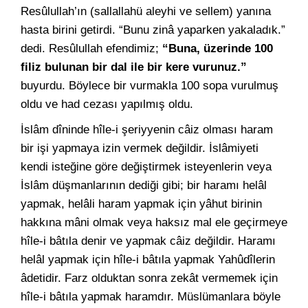
Resûlullah’ın (sallallahü aleyhi ve sellem) yanına
hasta birini getirdi. “Bunu zinâ yaparken yakaladık.”
dedi. Resûlullah efendimiz;
“Buna, üzerinde 100
filiz bulunan bir dal ile bir kere vurunuz.”
buyurdu. Böylece bir vurmakla 100 sopa vurulmuş
oldu ve had cezası yapılmış oldu.
İslâm dîninde hîle-i şeriyyenin câiz olması haram
bir işi yapmaya izin vermek değildir. İslâmiyeti
kendi isteğine göre değiştirmek isteyenlerin veya
İslâm düşmanlarının dediği gibi; bir haramı helâl
yapmak, helâli haram yapmak için yâhut birinin
hakkına mâni olmak veya haksız mal ele geçirmeye
hîle-i bâtıla denir ve yapmak câiz değildir. Haramı
helâl yapmak için hîle-i bâtıla yapmak Yahûdîlerin
âdetidir. Farz olduktan sonra zekât vermemek için
hîle-i bâtıla yapmak haramdır. Müslümanlara böyle