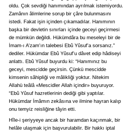
oldu. Çok sevdiği hanımından ayrılmak istemiyordu.
Zamânın âlimlerine sorup bir çâre bulunmasını
istedi. Fakat işin içinden çıkamadılar. Hanımının
başka bir devletin sınırları içinde geceyi geçirmesi
de mümkün değildi. Hükümdâra bu meseleyi bir de
İmam-ı A’zam’ın talebesi Ebû Yûsuf’a sorsanız.”
dediler. Hükümdar Ebû Yûsuf’u dâvet edip hâdiseyi
anlattı. Ebû Yûsuf buyurdu ki: “Hanımınız bu
geceyi, mescidde geçirsin. Çünkü mescidde
kimsenin sâhipliği ve mâlikliği yoktur. Nitekim
Allahü teâlâ «Mescidler Allah içindir» buyuruyor.
“Ebû Yûsuf hazretlerinin dediği gibi yaptılar.
Hükümdar İmâmın zekâsına ve ilmine hayran kalıp
onu temyiz reisliğine tâyin etti.
Hîle-i şeriyyeye ancak bir haramdan kaçınmak, bir
helâle ulaşmak için başvurulabilir. Bir hakkı iptal