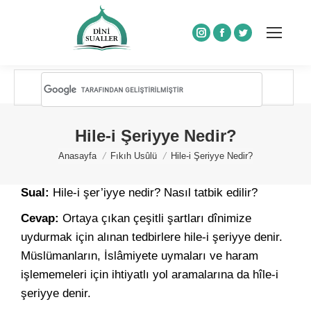
Instagram
Facebook
Twitter
Hile-i Şeriyye Nedir?
You are here:
Anasayfa
Fıkıh Usûlü
Hile-i Şeriyye Nedir?
Sual:
Hile-i şer’iyye nedir? Nasıl tatbik edilir?
Cevap:
Ortaya çıkan çeşitli şartları dînimize
uydurmak için alınan tedbirlere hile-i şeriyye denir.
Müslümanların, İslâmiyete uymaları ve haram
işlememeleri için ihtiyatlı yol aramalarına da hîle-i
şeriyye denir.