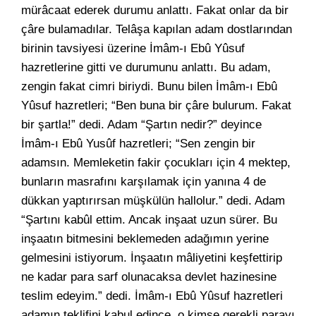
mürâcaat ederek durumu anlattı. Fakat onlar da bir
çâre bulamadılar. Telâşa kapılan adam dostlarından
birinin tavsiyesi üzerine İmâm-ı Ebû Yûsuf
hazretlerine gitti ve durumunu anlattı. Bu adam,
zengin fakat cimri biriydi. Bunu bilen İmâm-ı Ebû
Yûsuf hazretleri; “Ben buna bir çâre bulurum. Fakat
bir şartla!” dedi. Adam “Şartın nedir?” deyince
İmâm-ı Ebû Yusûf hazretleri; “Sen zengin bir
adamsın. Memleketin fakir çocukları için 4 mektep,
bunların masrafını karşılamak için yanına 4 de
dükkan yaptırırsan müşkülün hallolur.” dedi. Adam
“Şartını kabûl ettim. Ancak inşaat uzun sürer. Bu
inşaatın bitmesini beklemeden adağımın yerine
gelmesini istiyorum. İnşaatın mâliyetini keşfettirip
ne kadar para sarf olunacaksa devlet hazinesine
teslim edeyim.” dedi. İmâm-ı Ebû Yûsuf hazretleri
adamın teklifini kabul edince, o kimse gerekli parayı