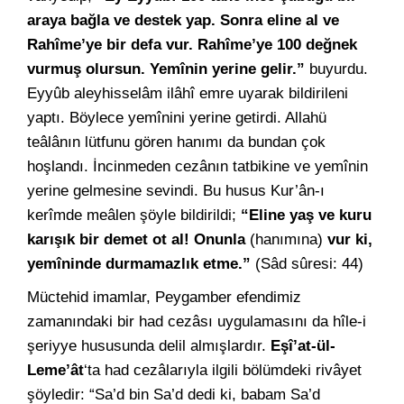
araya bağla ve destek yap. Sonra eline al ve
Rahîme’ye bir defa vur. Rahîme’ye 100 değnek
vurmuş olursun. Yemînin yerine gelir.”
buyurdu.
Eyyûb aleyhisselâm ilâhî emre uyarak bildirileni
yaptı. Böylece yemînini yerine getirdi. Allahü
teâlânın lütfunu gören hanımı da bundan çok
hoşlandı. İncinmeden cezânın tatbikine ve yemînin
yerine gelmesine sevindi. Bu husus Kur’ân-ı
kerîmde meâlen şöyle bildirildi;
“Eline yaş ve kuru
karışık bir demet ot al! Onunla
(hanımına)
vur ki,
yemîninde durmamazlık etme.”
(Sâd sûresi: 44)
Müctehid imamlar, Peygamber efendimiz
zamanındaki bir had cezâsı uygulamasını da hîle-i
şeriyye hususunda delil almışlardır.
Eşî’at-ül-
Leme’ât
‘ta had cezâlarıyla ilgili bölümdeki rivâyet
şöyledir: “Sa’d bin Sa’d dedi ki, babam Sa’d