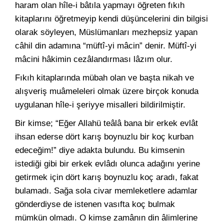
haram olan hîle-i bâtıla yapmayı öğreten fıkıh
kitaplarını öğretmeyip kendi düşüncelerini din bilgisi
olarak söyleyen, Müslümanları mezhepsiz yapan
câhil din adamına “müftî-yi mâcin” denir. Müftî-yi
mâcini hâkimin cezâlandırması lâzım olur.
Fıkıh kitaplarında mübah olan ve başta nikah ve
alışveriş muâmeleleri olmak üzere birçok konuda
uygulanan hîle-i şeriyye misalleri bildirilmiştir.
Bir kimse; “Eğer Allahü teâlâ bana bir erkek evlât
ihsan ederse dört karış boynuzlu bir koç kurban
edeceğim!” diye adakta bulundu. Bu kimsenin
istediği gibi bir erkek evlâdı olunca adağını yerine
getirmek için dört karış boynuzlu koç aradı, fakat
bulamadı. Sağa sola civar memleketlere adamlar
gönderdiyse de istenen vasıfta koç bulmak
mümkün olmadı. O kimse zamânın din âlimlerine