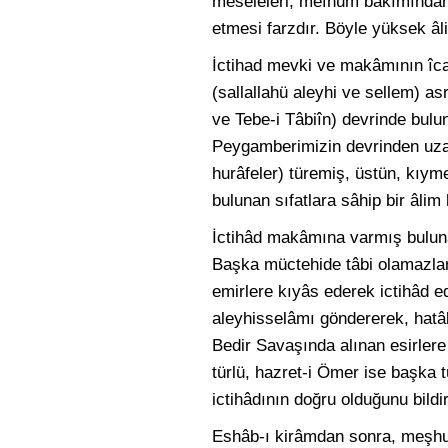
meseleleri, mefhum bakımından,
etmesi farzdır. Böyle yüksek â
İctihad mevki ve makâmının îcap
(sallallahü aleyhi ve sellem) as
ve Tebe-i Tâbiîn) devrinde bulun
Peygamberimizin devrinden uzakl
hurâfeler) türemiş, üstün, kıym
bulunan sıfatlara sâhip bir âl
İctihâd makâmına varmış buluna
Başka müctehide tâbi olamazlar.
emirlere kıyâs ederek ictihâd ed
aleyhisselâmı göndererek, hatâl
Bedir Savaşında alınan esirler
türlü, hazret-i Ömer ise başka t
ictihâdının doğru olduğunu bildi
Eshâb-ı kirâmdan sonra, meşhu