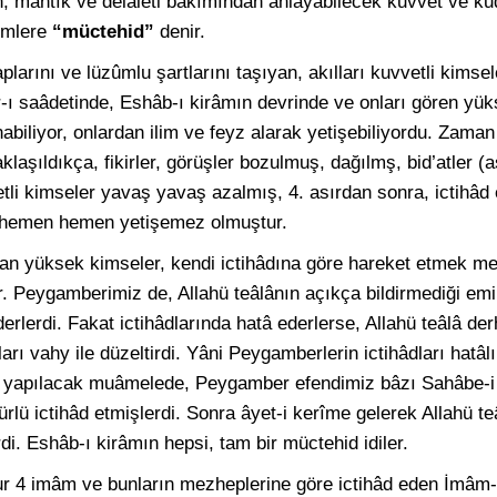
 mantık ve delâleti bakımından anlayabilecek kuvvet ve kudr
limlere
“müctehid”
denir.
larını ve lüzûmlu şartlarını taşıyan, akılları kuvvetli kims
r-ı saâdetinde, Eshâb-ı kirâmın devrinde ve onları gören yük
abiliyor, onlardan ilim ve feyz alarak yetişebiliyordu. Zaman 
aşıldıkça, fikirler, görüşler bozulmuş, dağılmş, bid’atler (
etli kimseler yavaş yavaş azalmış, 4. asırdan sonra, ictihâ
im hemen hemen yetişemez olmuştur.
n yüksek kimseler, kendi ictihâdına göre hareket etmek mec
 Peygamberimiz de, Allahü teâlânın açıkça bildirmediği emirle
erlerdi. Fakat ictihâdlarında hatâ ederlerse, Allahü teâlâ der
arı vahy ile düzeltirdi. Yâni Peygamberlerin ictihâdları hatâ
e yapılacak muâmelede, Peygamber efendimiz bâzı Sahâbe-i ki
ürlü ictihâd etmişlerdi. Sonra âyet-i kerîme gelerek Allahü t
rdi. Eshâb-ı kirâmın hepsi, tam bir müctehid idiler.
r 4 imâm ve bunların mezheplerine göre ictihâd eden İmâm-