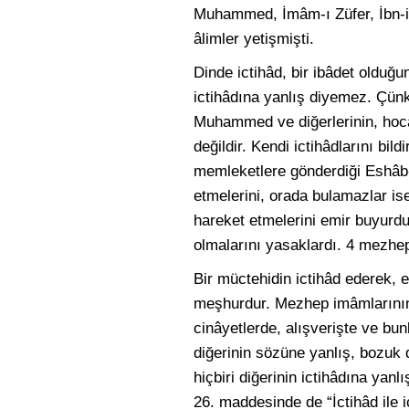
Muhammed, İmâm-ı Züfer, İbn-i
âlimler yetişmişti.
Dinde ictihâd, bir ibâdet olduğu
ictihâdına yanlış diyemez. Çünk
Muhammed ve diğerlerinin, hoc
değildir. Kendi ictihâdlarını b
memleketlere gönderdiği Eshâb-
etmelerini, orada bulamazlar ise
hareket etmelerini emir buyurdu.
olmalarını yasaklardı. 4 mezhep
Bir müctehidin ictihâd ederek, 
meşhurdur. Mezhep imâmlarının,
cinâyetlerde, alışverişte ve bun
diğerinin sözüne yanlış, bozuk 
hiçbiri diğerinin ictihâdına yan
26. maddesinde de “İctihâd ile i