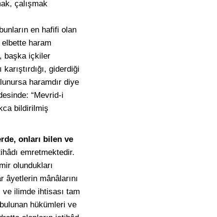
mak, çalışmak
nların en hafifi olan
n elbette haram
 başka içkiler
karıştırdığı, giderdiği
ulunursa haramdır diye
desinde: “Mevrid-i
ca bildirilmiş
rde, onları bilen ve
ihâdı emretmektedir.
emir olundukları
r âyetlerin mânâlarını
 ve ilimde ihtisası tam
ı bulunan hükümleri ve