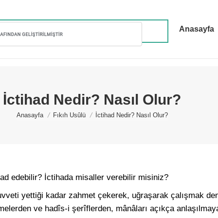
Anasayfa
İctihad Nedir? Nasıl Olur?
You are here:
Anasayfa
Fıkıh Usûlü
İctihad Nedir? Nasıl Olur?
ad edebilir? İctihada misaller verebilir misiniz?
kuvveti yettiği kadar zahmet çekerek, uğraşarak çalışmak de
îmelerden ve hadîs-i şerîflerden, mânâları açıkça anlaşılmayan