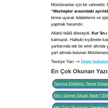
Müslümanlar için bir rahmettir. 
“Mezhepler arasındaki ayrılıkl
birine uyarak ibâdetlerini ve iş
yapmak haramdır.
Allahü teâlâ dileseydi,
Kur’ân-ı
kalmazdı. Halbuki kıyâmete kad
şartlarında tek bir emir altında
şart altında bulunan Müslümana
Tavsiye Yazı –>
İslam hukukun
En Çok Okunan Yazı
Tavsiye Ettiğimiz Temel Kitapl
Ehl-i Sünnet İtikadı Nedir? Eh
Her Gün Okunması Gereken 