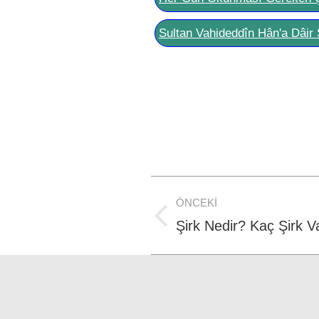
Sultan Vahideddîn Hân'a Dâir 
Post
ÖNCEKI
navigation
Previous
Şirk Nedir? Kaç Şirk V
post: