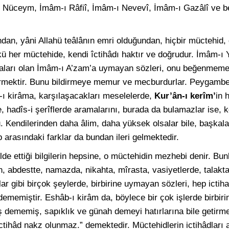
 Nüceym, İmâm-ı Râfiî, İmâm-ı Nevevî, İmâm-ı Gazâlî ve be
ndan, yâni Allahü teâlânın emri olduğundan, hiçbir müctehid, 
ü her müctehide, kendi îctihâdı haktır ve doğrudur. İmâm-ı
aları olan İmâm-ı A’zam’a uymayan sözleri, onu beğenmem
ildirmektir. Bunu bildirmeye memur ve mecburdurlar. Peygamb
ı kirâma, karşılaşacakları meselelerde,
Kur’ân-ı kerîm’
in 
, hadîs-i şerîflerde aramalarını, burada da bulamazlar ise, ke
 Kendilerinden daha âlim, daha yüksek olsalar bile, başkalar
 arasındaki farklar da bundan ileri gelmektedir.
elde ettiği bilgilerin hepsine, o müctehidin mezhebi denir. B
 abdestte, namazda, nikahta, mîrasta, vasiyetlerde, talak
lar gibi birçok şeylerde, birbirine uymayan sözleri, hep ictiha
dememiştir. Eshâb-ı kirâm da, böylece bir çok işlerde birbi
lış dememiş, sapıklık ve günah demeyi hatırlarına bile getirm
ctihâd nakz olunmaz.” demektedir. Müctehidlerin ictihâdları a