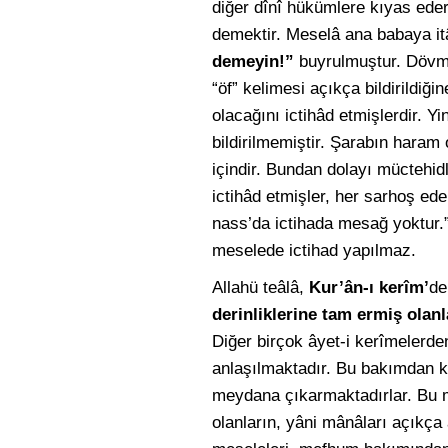
diğer dînî hükümlere kıyas ed
demektir. Meselâ ana babaya it
demeyin!”
buyrulmuştur. Dövmek
“öf” kelimesi açıkça bildirildi
olacağını ictihâd etmişlerdir. Yi
bildirilmemiştir. Şarabın haram 
içindir. Bundan dolayı müctehid
ictihâd etmişler, her sarhoş ed
nass’da ictihada mesağ yoktur.” 
meselede ictihad yapılmaz.
Allahü teâlâ,
Kur’ân-ı kerîm’
de
derinliklerine tam ermiş olanl
Diğer birçok âyet-i kerîmelerden
anlaşılmaktadır. Bu bakımdan kı
meydana çıkarmaktadırlar. Bu mâ
olanların, yâni mânâları açıkça