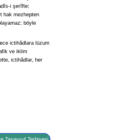
îs-i şerîfte:
rt hak mezhepten
oplayamaz; böyle
lece ictihâdlara lüzum
fik ve iklim
te, ictihâdlar, her
ve Tasavvuf Terbiyesi