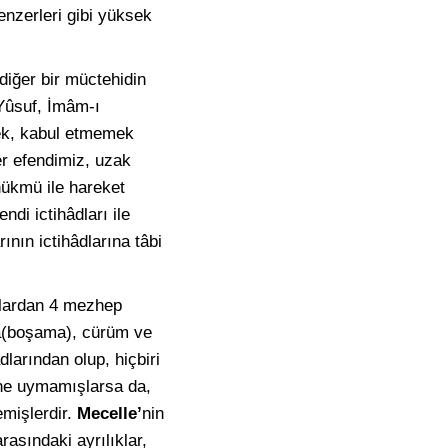
nzerleri gibi yüksek
diğer bir müctehidin
 Yûsuf, İmâm-ı
ek, kabul etmemek
er efendimiz, uzak
hükmü ile hareket
ndi ictihâdları ile
ının ictihâdlarına tâbi
unlardan 4 mezhep
ta(boşama), cürüm ve
dlarından olup, hiçbiri
rine uymamışlarsa da,
emişlerdir.
Mecelle’
nin
rasındaki ayrılıklar,