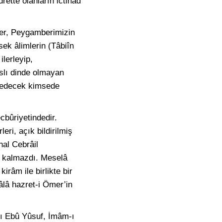
ette olanların ictihâd
eler, Peygamberimizin
sek âlimlerin (Tâbiîn
ilerleyip,
aslı dinde olmayan
d edecek kimsede
bûriyetindedir.
ri, açık bildirilmiş
hal Cebrâil
lı kalmazdı. Meselâ
râm ile birlikte bir
eâlâ hazret-i Ömer’in
ı Ebû Yûsuf, İmâm-ı