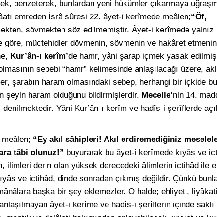
erek, benzeterek, bunlardan yeni hükümler çıkarmaya uğraş
âatı emreden İsrâ sûresi 22. âyet-i kerîmede meâlen;
“Öf,
ten, sövmekten söz edilmemiştir. Âyet-i kerîmede yalnız bu
ğine göre, müctehidler dövmenin, sövmenin ve hakâret etmeni
ne,
Kur’ân-ı kerîm’
de hamr, yâni şarap içmek yasak edilmiş,
olmasının sebebi “hamr” kelimesinde anlaşılacağı üzere, aklı 
ler, şarabın haram olmasındaki sebep, herhangi bir içkide b
en şeyin haram olduğunu bildirmişlerdir.
Mecelle’
nin 14. mad
denilmektedir. Yâni Kur’ân-ı kerîm ve hadîs-i şerîflerde açık
 meâlen;
“Ey akıl sâhipleri! Akıl erdiremediğiniz meselele
ara tâbi olunuz!”
buyurarak bu âyet-i kerîmede kıyâs ve ict
, ilimleri derin olan yüksek derecedeki âlimlerin ictihâd ile 
yâs ve ictihâd, dinde sonradan çıkmış değildir. Çünkü bunla
nâlara başka bir şey eklemezler. O halde; ehliyeti, liyâkati
 anlaşılmayan âyet-i kerîme ve hadîs-i şerîflerin içinde sakl