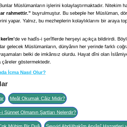
Bunlar Müslümanların işlerini kolaylaştırmaktadır. Nitekim had
ar rahmettir.”
buyrulmuştur. Bu sebeple her Müslüman, dö
lerini yapar. Yalnız, bu mezheplerin kolaylıklarını bir araya t
 kerîm’
de ve hadîs-i şerîflerde herşeyi açıkça bildirirdi. Böy
ar gelecek Müslümanların, dünyânın her yerinde farklı coğra
 yaşamaları belki de imkânsız olurdu. Hayat dîni olan İslâmiyet
 çâreler göstermektedir.
da İcma Nasıl Olur?
lar
ar
Meâl Okumak Câiz Midir?
l-i Sünnet Olmanın Şartları Nelerdir?
Çok Mühim Bir Duâ
Seyyid Abdülhakîm Arvâsî Hazretleri 