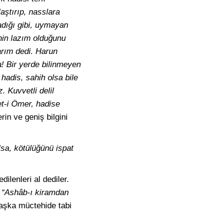
laştırıp, nasslara
madığı gibi, uymayan
enin lazım olduğunu
arım dedi. Harun
! Bir yerde bilinmeyen
 hadis, sahih olsa bile
 Kuvvetli delil
et-i Ömer, hadise
rin ve geniş bilgini
olsa, kötülüğünü ispat
ilenleri al dediler.
,
“Ashâb-ı kiramdan
aşka müctehide tabi