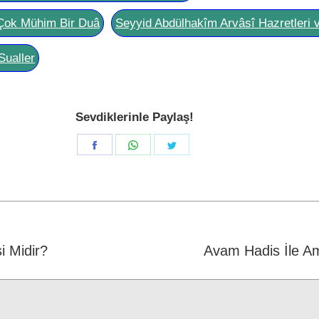
Çok Mühim Bir Duâ
Seyyid Abdülhakîm Arvâsî Hazretleri 
Sualler
Sevdiklerinle Paylaş!
Share
Share
Share
on
on
on
Facebook
WhatsApp
Twitter
i Midir?
Next
Avam Hadis İle Am
post: