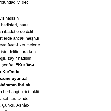
yolundadır.” dedi.
ıf hadisin
hadisleri, hatta
n ibadetlerde delil
adetlerde ancak meşhur
 veya âyet-i kerimelerle
şin delilini ararken,
ğil, zayıf hadisin
 şerifte,
“Kur’ân-ı
-ı Kerîmde
özüne uyunuz!
hâbımın ihtilafı,
herhangi birini taklit
şahittir. Dinde
r. Çünkü, Ashâb-ı