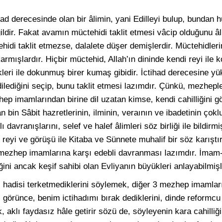
had derecesinde olan bir âlimin, yani Edilleyi bulup, bundan
ildir. Fakat avamın müctehidi taklit etmesi vâcip olduğunu âli
di taklit etmezse, dalalete düşer demişlerdir. Müctehidleri
armışlardır. Hiçbir müctehid, Allah’ın dininde kendi reyi ile
kleri ile dokunmuş birer kumaş gibidir. İctihad derecesine 
lediğini seçip, bunu taklit etmesi lazımdır. Çünkü, mezhepl
ep imamlarından birine dil uzatan kimse, kendi cahilliğini g
in Sâbit hazretlerinin, ilminin, veraının ve ibadetinin ço
tlı davranışlarını, selef ve halef âlimleri söz birliği ile bildirm
i reyi ve görüşü ile Kitaba ve Sünnete muhalif bir söz karışt
 mezhep imamlarına karşı edebli davranması lazımdır. İma
ini ancak keşif sahibi olan Evliyanın büyükleri anlayabilmişl
, hadisi terketmediklerini söylemek, diğer 3 mezhep imamlar
örünce, benim ictihadımı bırak dediklerini, dinde reformcu d
k, aklı faydasız hâle getirir sözü de, söyleyenin kara cahilliği