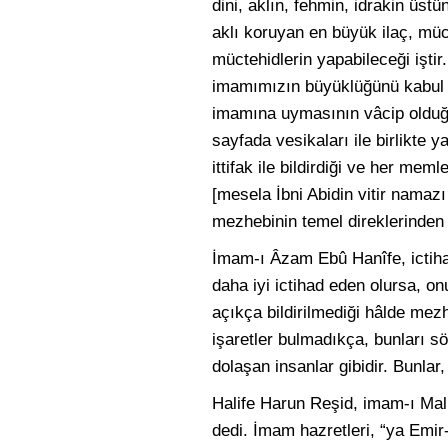
dini, aklın, fehmin, idrakin üstü
aklı koruyan en büyük ilaç, mücte
müctehidlerin yapabileceği iştir
imamımızın büyüklüğünü kabul e
imamına uymasının vâcip olduğunu
sayfada vesikaları ile birlikte
ittifak ile bildirdiği ve her mem
[mesela İbni Abidin vitir namazı
mezhebinin temel direklerinden b
İmam-ı Âzam Ebû Hanîfe, ictiha
daha iyi ictihad eden olursa, o
açıkça bildirilmediği hâlde mez
işaretler bulmadıkça, bunları sö
dolaşan insanlar gibidir. Bunlar,
Halife Harun Reşid, imam-ı Mali
dedi. İmam hazretleri, “ya Emir