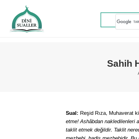
Sahih 
Sual:
Reşid Rıza, Muhaverat ki
etme! Ashâbdan nakledilenleri a
taklit etmek değildir. Taklit ne
mezhebi, hadis mezhebidir. Bu m