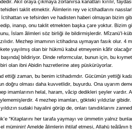
ndedir. Akıl oraya çıkmaya zorlanırsa kanatları kırılır, faydası
hidleri taklit etmektir. Âlimlerin rey ve ictihadlarını nassla
. İctihattan ve tefsirden ve hadisten haberi olmayan bizim gib
dip, inanıp, onu taklit etmekten başka çare yoktur. Bizim 
, İslam âlimleri söz birliği ile bildirmişlerdir. Mîzanü’l-kü
 yazılıdır. Mezhep imamının ictihadına uymayan fasık olur. 4
lekete yayılmış olan bir hükmü kabul etmeyenin kâfir olacağını
 başında] bildiriyor. Dinde reformcular, bunun için, bu kıymet
iri olan ibni Abidin hazretlerine ateş püskürüyorlar.
d ettiği zaman, bu benim ictihadımdır. Gücümün yettiği kad
nun doğru olması daha kuvvetlidir, buyurdu. Ona uyarım deme
hep imamlarının helal, haram, vâcip dedikleri şeyler vardır. 
ylememişlerdir. 4 mezhep imamları, gökteki yıldızlar gibidir.
 yıldızın sudaki hayalini görüp de, onları tanıdıklarını zanned
k’e “Kitaplarını her tarafa yaymayı ve ümmetin yalnız bunla
-el müminin! Amelde âlimlerin ihtilaf etmesi, Allahü teâlânın