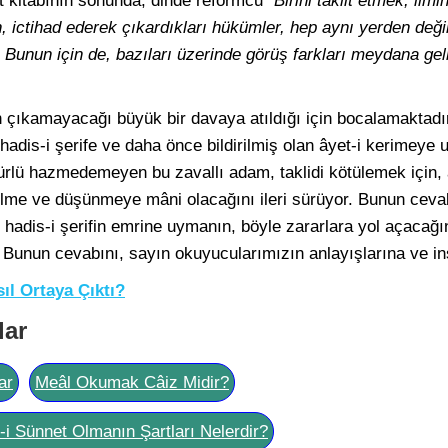
 kitabının sonunda, dinde reformcu
“Birini taklit etmek, ilmi
, ictihad ederek çıkardıkları hükümler, hep aynı yerden değild
. Bunun için de, bazıları üzerinde görüş farkları meydana gel
 çıkamayacağı büyük bir davaya atıldığı için bocalamaktadı
adis-i şerife ve daha önce bildirilmiş olan âyet-i kerimey
r türlü hazmedemeyen bu zavallı adam, taklidi kötülemek için
 ilme ve düşünmeye mâni olacağını ileri sürüyor. Bunun ceva
ve hadis-i şerifin emrine uymanın, böyle zararlara yol açacağ
 Bunun cevabını, sayın okuyucularımızın anlayışlarına ve in
l Ortaya Çıktı?
lar
ar
Meâl Okumak Câiz Midir?
l-i Sünnet Olmanın Şartları Nelerdir?