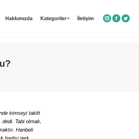
Hakkımızda
Kategoriler
İletişim
Instagram
Facebook
Twitte
Mu?
de kimseyi taklit
 dedi. Tabi olmak,
maktır. Hanbeli
k hadisi terk