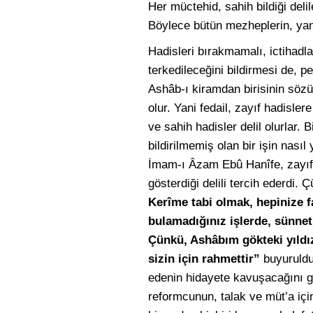
Her müctehid, sahih bildiği delil
Böylece bütün mezheplerin, yani
Hadisleri bırakmamalı, ictihadl
terkedileceğini bildirmesi de, p
Ashâb-ı kiramdan birisinin sözün
olur. Yani fedail, zayıf hadisl
ve sahih hadisler delil olurlar. B
bildirilmemiş olan bir işin nasıl
İmam-ı Âzam Ebû Hanîfe, zayıf ha
gösterdiği delili tercih ederdi. 
Kerîme tabi olmak, hepinize f
bulamadığınız işlerde, sünn
Çünkü, Ashâbım gökteki yıldız
sizin için rahmettir”
buyuruldu.
edenin hidayete kavuşacağını gö
reformcunun, talak ve müt’a içi