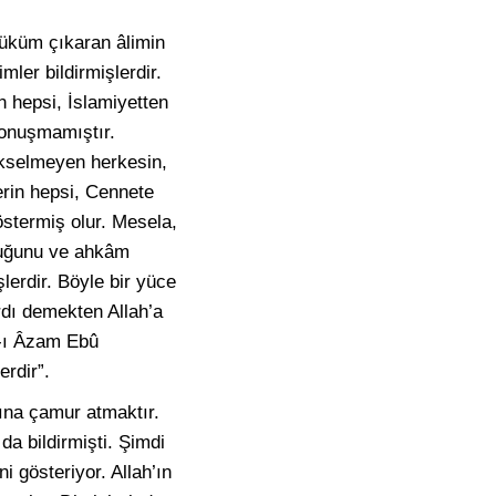
 hüküm çıkaran âlimin
mler bildirmişlerdir.
n hepsi, İslamiyetten
 konuşmamıştır.
yükselmeyen herkesin,
erin hepsi, Cennete
östermiş olur. Mesela,
kluğunu ve ahkâm
işlerdir. Böyle bir yüce
ırdı demekten Allah’a
m-ı Âzam Ebû
erdir”.
ına çamur atmaktır.
a bildirmişti. Şimdi
ni gösteriyor. Allah’ın