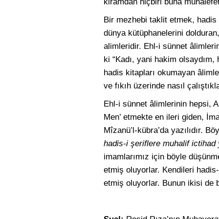
kiramdan hiçbiri buna muhalefet
Bir mezhebi taklit etmek, hadi
dünya kütüphanelerini dolduran, 
alimleridir. Ehl-i sünnet âlimle
ki “Kadı, yani hakim olsaydım, h
hadis kitapları okumayan âlimle
ve fıkıh üzerinde nasıl çalıştıkl
Ehl-i sünnet âlimlerinin hepsi, 
Men’ etmekte en ileri giden, İ
Mîzanü’l-kübra’da yazılıdır. Böy
hadis-i şeriflere muhalif ictihad 
imamlarımız için böyle düşünmek 
etmiş oluyorlar. Kendileri hadis
etmiş oluyorlar. Bunun ikisi de b