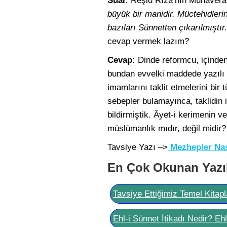
Sual:
Reşid Rıza’nın Muhaverat
büyük bir manidir. Müctehidlerin
bazıları Sünnetten çıkarılmıştır
cevap vermek lazım?
Cevap:
Dinde reformcu, içinden
bundan evvelki maddede yazılı h
imamlarını taklit etmelerini bi
sebepler bulamayınca, taklidin
bildirmiştik. Âyet-i kerimenin 
müslümanlık mıdır, değil midir?
Tavsiye Yazı –>
Mezhepler Nası
En Çok Okunan Yazı
Tavsiye Ettiğimiz Temel Kitapl
Ehl-i Sünnet İtikadı Nedir? Eh