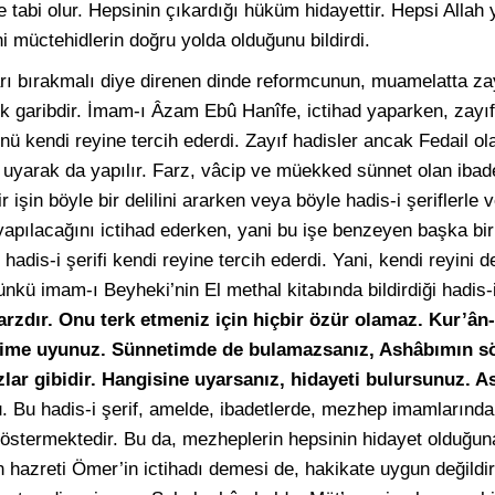
e tabi olur. Hepsinin çıkardığı hüküm hidayettir. Hepsi Allah 
 müctehidlerin doğru yolda olduğunu bildirdi.
arı bırakmalı diye direnen dinde reformcunun, muamelatta zay
ek garibdir. İmam-ı Âzam Ebû Hanîfe, ictihad yaparken, zayıf 
ü kendi reyine tercih ederdi. Zayıf hadisler ancak Fedail ola
ere uyarak da yapılır. Farz, vâcip ve müekked sünnet olan ib
ir işin böyle bir delilini ararken veya böyle hadis-i şeriflerle
 yapılacağını ictihad ederken, yani bu işe benzeyen başka bir i
dis-i şerifi kendi reyine tercih ederdi. Yani, kendi reyini de
Çünkü imam-ı Beyheki’nin El methal kitabında bildirdiği hadis-i
arzdır. Onu terk etmeniz için hiçbir özür olamaz. Kur’ân
etime uyunuz. Sünnetimde de bulamazsanız, Ashâbımın s
lar gibidir. Hangisine uyarsanız, hidayeti bulursunuz. As
 Bu hadis-i şerif, amelde, ibadetlerde, mezhep imamlarından 
stermektedir. Bu da, mezheplerin hepsinin hidayet olduğuna 
n hazreti Ömer’in ictihadı demesi de, hakikate uygun değildi