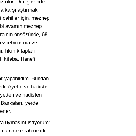
z olur. Din işlerinde
rla karşılaştırmak
i cahiller için, mezhep
gibi avamın mezhep
bra’nın önsözünde, 68.
 mezhebin icma ve
, fıkıh kitapları
li kitaba, Hanefi
ar yapabildim. Bundan
di. Ayette ve hadiste
Ayetten ve hadisten
 Başkaları, yerde
erler.
ra uymasını istiyorum”
 bu ümmete rahmetidir.