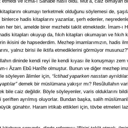
 etmedi ve icma-ı Sahabe hâsıl oldu. Müt’a, caiz olmayan bir
s kitaplarını okumayı terketmek olduğunu söylemesi de, şaşı
binlerce hadis kitaplarını yazanlar, şerh edenler, neşredenle
rinin her biri, amelde birer mezhebi taklit etmektedir. İmam-ı
adis kitapları okuyup da, fıkıh kitapları okumayan ve fıkıh k
rin ikisini de hapsederdim. Mezhep imamlarımızın, hadis ilmin
arını, yalnız birisi ile iktifa etmediklerini görmüyor musunuz?
Allahın dininde kendi reyi ile kendi kıyası ile konuşmayı zem 
mam-ı Âzam Ebû Hanîfe olmuştur. Bunun ve diğer mezhep imam
le söyleyen âlimler için,
“İctihad yaparken nasstan ayrıldılar
yaptılar”
demek bir müslümana yakışır mı? Resûlullahın vari
bile caiz değildir. Böyle söyleyenler, varis olduklarını bildir
-i şeriften ayrılmış oluyorlar. Bundan başka, salih müslümanla
üyük günahtır. Haram irtikab ettikleri için, tövbe etmeleri la