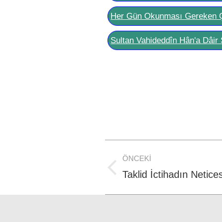
Her Gün Okunması Gereken 
Sultan Vahideddîn Hân'a Dâir 
Post
ÖNCEKI
navigation
Previous
Taklid İctihadın Netices
post: