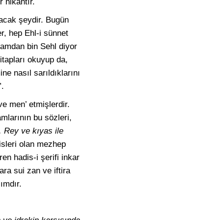
 nikahtır.
lacak şeydir. Bugün
r, hep Ehl-i sünnet
 Hamdan bin Sehl diyor
itapları okuyup da,
e nasıl sarıldıklarını
”.
ve men’ etmişlerdir.
larının bu sözleri,
. Rey ve kıyas ile
sleri olan mezhep
en hadis-i şerifi inkar
ra sui zan ve iftira
zımdır.