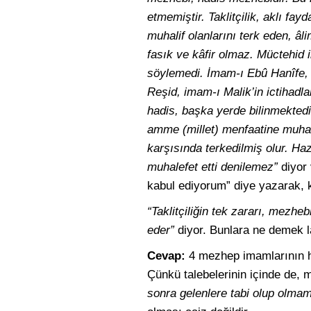
etmemiştir. Taklitçilik, aklı fayd
muhalif olanlarını terk eden, âl
fasık ve kâfir olmaz. Müctehid 
söylemedi. İmam-ı Ebû Hanîfe, 
Reşid, imam-ı Malik’in ictihad
hadis, başka yerde bilinmektedir
amme (millet) menfaatine muhali
karşısında terkedilmiş olur. Haz
muhalefet etti denilemez”
diyor 
kabul ediyorum” diye yazarak, k
“Taklitçiliğin tek zararı, mezheb
eder”
diyor. Bunlara ne demek 
Cevap:
4 mezhep imamlarının hep
Çünkü talebelerinin içinde de, 
sonra gelenlere tabi olup olma