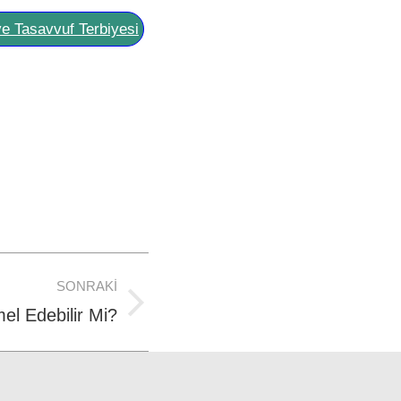
ve Tasavvuf Terbiyesi
SONRAKI
el Edebilir Mi?