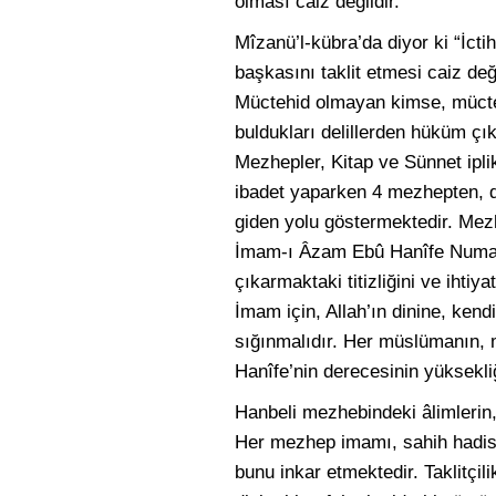
olması caiz değildir.
Mîzanü’l-kübra’da diyor ki “İcti
başkasını taklit etmesi caiz değ
Müctehid olmayan kimse, müctehi
buldukları delillerden hüküm çık
Mezhepler, Kitap ve Sünnet ipli
ibadet yaparken 4 mezhepten, di
giden yolu göstermektedir. Mezh
İmam-ı Âzam Ebû Hanîfe Numan b
çıkarmaktaki titizliğini ve ihtiya
İmam için, Allah’ın dinine, kend
sığınmalıdır. Her müslümanın,
Hanîfe’nin derecesinin yüksekliğ
Hanbeli mezhebindeki âlimlerin
Her mezhep imamı, sahih hadis g
bunu inkar etmektedir. Taklitçili