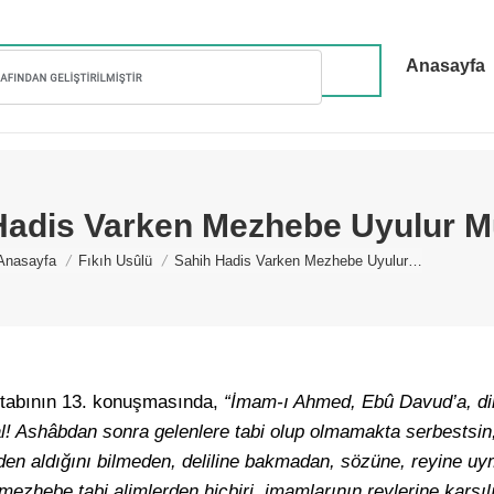
Anasayfa
Hadis Varken Mezhebe Uyulur 
You are here:
Anasayfa
Fıkıh Usûlü
Sahih Hadis Varken Mezhebe Uyulur…
tabının 13. konuşmasında,
“İmam-ı Ahmed, Ebû Davud’a, din
l! Ashâbdan sonra gelenlere tabi olup olmamakta serbestsin,
reden aldığını bilmeden, deliline bakmadan, sözüne, reyine uy
ezhebe tabi alimlerden hiçbiri, imamlarının reylerine karşılı