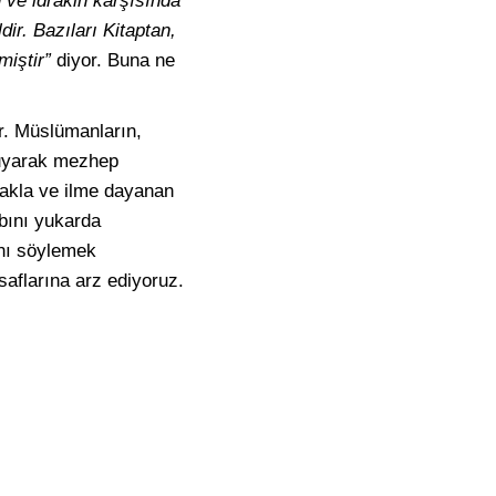
n ve idrakin karşısında
ir. Bazıları Kitaptan,
miştir”
diyor. Buna ne
r. Müslümanların,
e uyarak mezhep
, akla ve ilme dayanan
bını yukarda
ını söylemek
saflarına arz ediyoruz.