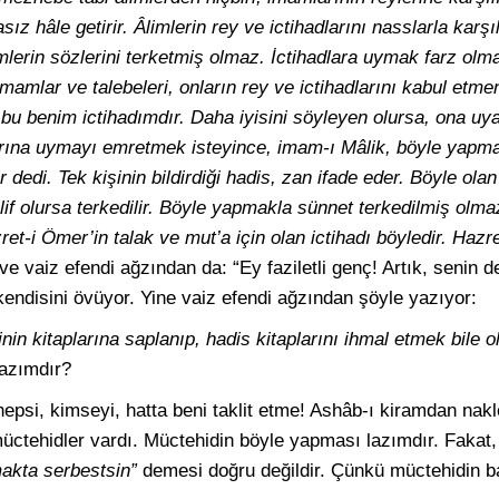
asız hâle getirir. Âlimlerin rey ve ictihadlarını nasslarla karşı
imlerin sözlerini terketmiş olmaz. İctihadlara uymak farz ol
imamlar ve talebeleri, onların rey ve ictihadlarını kabul etm
bu benim ictihadımdır. Daha iyisini söyleyen olursa, ona uy
larına uymayı emretmek isteyince, imam-ı Mâlik, böyle yapma
 dedi. Tek kişinin bildirdiği hadis, zan ifade eder. Böyle olan
f olursa terkedilir. Böyle yapmakla sünnet terkedilmiş olmaz.
ret-i Ömer’in talak ve mut’a için olan ictihadı böyledir. Hazr
ve vaiz efendi ağzından da: “Ey faziletli genç! Artık, senin de
endisini övüyor. Yine vaiz efendi ağzından şöyle yazıyor:
inin kitaplarına saplanıp, hadis kitaplarını ihmal etmek bile 
lazımdır?
si, kimseyi, hatta beni taklit etme! Ashâb-ı kiramdan nakled
müctehidler vardı. Müctehidin böyle yapması lazımdır. Fakat
makta serbestsin”
demesi doğru değildir. Çünkü müctehidin b