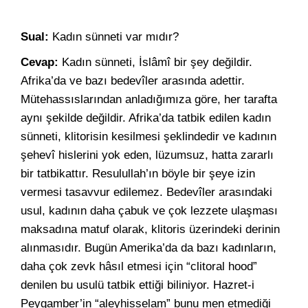
Sual:
Kadın sünneti var mıdır?
Cevap:
Kadın sünneti, İslâmî bir şey değildir.
Afrika’da ve bazı bedevîler arasında adettir.
Mütehassıslarından anladığımıza göre, her tarafta
aynı şekilde değildir. Afrika’da tatbik edilen kadın
sünneti, klitorisin kesilmesi şeklindedir ve kadının
şehevî hislerini yok eden, lüzumsuz, hatta zararlı
bir tatbikattır. Resulullah’ın böyle bir şeye izin
vermesi tasavvur edilemez. Bedevîler arasındaki
usul, kadının daha çabuk ve çok lezzete ulaşması
maksadına matuf olarak, klitoris üzerindeki derinin
alınmasıdır. Bugün Amerika’da da bazı kadınların,
daha çok zevk hâsıl etmesi için “clitoral hood”
denilen bu usulü tatbik ettiği biliniyor. Hazret-i
Peygamber’in “aleyhisselam” bunu men etmediği