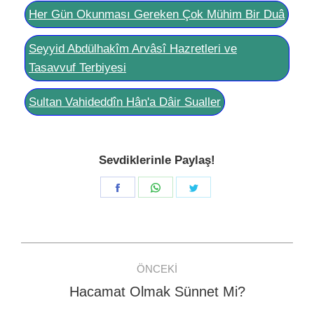
Her Gün Okunması Gereken Çok Mühim Bir Duâ
Seyyid Abdülhakîm Arvâsî Hazretleri ve
Tasavvuf Terbiyesi
Sultan Vahideddîn Hân'a Dâir Sualler
Sevdiklerinle Paylaş!
Share
Share
Share
on
on
on
Facebook
WhatsApp
Twitter
Post
ÖNCEKI
navigation
Hacamat Olmak Sünnet Mi?
Previous
post: