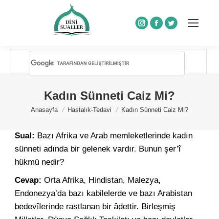
Instagram
Facebook
Twitter
Kadın Sünneti Caiz Mi?
You are here:
Anasayfa
Hastalık-Tedavi
Kadın Sünneti Caiz Mi?
Sual:
Bazı Afrika ve Arab memleketlerinde kadın
sünneti adında bir gelenek vardır. Bunun şer’î
hükmü nedir?
Cevap:
Orta Afrika, Hindistan, Malezya,
Endonezya’da bazı kabilelerde ve bazı Arabistan
bedevîlerinde rastlanan bir âdettir. Birleşmiş