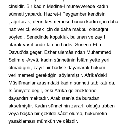
cinsidir. Bir kadın Medine-i münevverede kadın
sünneti yapardı. Hazret-i Peygamber kendisini
çağırtarak, derin kesmemesi, bunun kadın için daha
haz verici, erkek için de daha makbul olacağını
söyledi. Senedinde kopukluk bulunan ve zayıf
olarak vasıflandırılan bu hadis, Sünen-i Ebu
Davud’da geçer. Ezher ulemâsından Muhammed
Selim el-Avvâ, kadın sünnetinin İslâmiyette yeri
olmadığını, zayıf bir hadise dayanarak hüküm
verilmemesi gerektiğini söylemiştir. Afrika’daki
Müslümanlar arasındaki kadın sünneti tatbikatı da,
İslâmiyete değil, eski Afrika geleneklerine
dayandırılmaktadır. Arabistan’a da buradan
aksetmiştir. Kadın sünnetinin zararlı olduğu tıbben
veya başka bir şekilde sâbit olursa, hükümetin
yasaklaması mümkün ve câizdir.