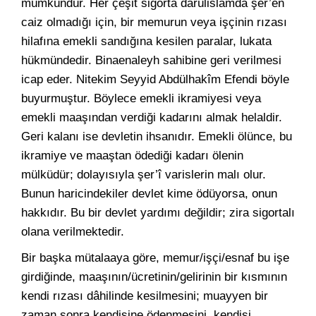
mümkündür. Her çeşit sigorta dârülislâmda şer’en
caiz olmadığı için, bir memurun veya işçinin rızası
hilafına emekli sandığına kesilen paralar, lukata
hükmündedir. Binaenaleyh sahibine geri verilmesi
icap eder. Nitekim Seyyid Abdülhakîm Efendi böyle
buyurmuştur. Böylece emekli ikramiyesi veya
emekli maaşından verdiği kadarını almak helaldir.
Geri kalanı ise devletin ihsanıdır. Emekli ölünce, bu
ikramiye ve maaştan ödediği kadarı ölenin
mülküdür; dolayısıyla şer’î varislerin malı olur.
Bunun haricindekiler devlet kime ödüyorsa, onun
hakkıdır. Bu bir devlet yardımı değildir; zira sigortalı
olana verilmektedir.
Bir başka mütalaaya göre, memur/işçi/esnaf bu işe
girdiğinde, maaşının/ücretinin/gelirinin bir kısmının
kendi rızası dâhilinde kesilmesini; muayyen bir
zaman sonra kendisine ödenmesini, kendisi