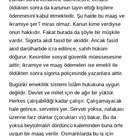
öldükten sonra da kanunun tayin ettiği kişilere
ödenmesini kabul etmektedir. Şu halde bu maaş ve
ikramiye şer’î miras olmaz. Kanun kime verdiyse
onun hakkıdır. Fakat burada da şöyle bir müşkile
vardır. Sigorta akdi fasid bir akiddir. Ancak fasid
akid darülharbde icra edilince, sahih hüküm
doğurur. Kesintiler sosyal güvenlik müessesesine
aittir; ikramiye ve maaş ödemeleri ise emekli ile
öldükten sonra sigorta poliçesinde yazanlara aittir.
Bugünki emeklilik sistemi İslâm hukukuna uygun
değildir. Devlet ve millet için de ağır bir yüktür.
Herkes çalışabildiği kadar çalışır. Çalışamayacak
hale gelince, servetini yer. Serveti yoksa, nafakası
üzerine farz olanlar (çocukları vs) bakar. Bu da
yoksa beytülmalin dördüncü kaleminden buna örfe
uygun bir maaş verilir. Osmanlılarda bu iş için