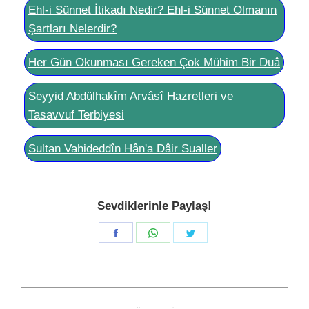
Ehl-i Sünnet İtikadı Nedir? Ehl-i Sünnet Olmanın
Şartları Nelerdir?
Her Gün Okunması Gereken Çok Mühim Bir Duâ
Seyyid Abdülhakîm Arvâsî Hazretleri ve
Tasavvuf Terbiyesi
Sultan Vahideddîn Hân'a Dâir Sualler
Sevdiklerinle Paylaş!
Share
Share
Share
on
on
on
Facebook
WhatsApp
Twitter
Post