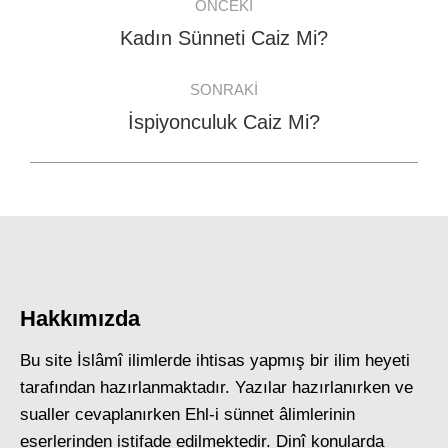
ÖNCEKI
navigation
Kadın Sünneti Caiz Mi?
Previous
post:
SONRAKI
İspiyonculuk Caiz Mi?
Next
post:
Hakkımızda
Bu site İslâmî ilimlerde ihtisas yapmış bir ilim heyeti
tarafından hazırlanmaktadır. Yazılar hazırlanırken ve
sualler cevaplanırken Ehl-i sünnet âlimlerinin
eserlerinden istifade edilmektedir. Dinî konularda