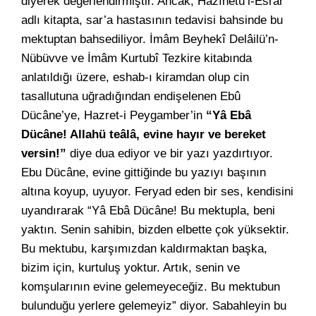
diyerek değerlendirmiştir. Ancak, Hazînetü’l-Esrâr
adlı kitapta, sar’a hastasının tedavisi bahsinde bu
mektuptan bahsediliyor. İmâm Beyhekî Delâilü’n-
Nübüvve ve İmâm Kurtubî Tezkire kitabında
anlatıldığı üzere, eshab-ı kiramdan olup cin
tasallutuna uğradığından endişelenen Ebû
Dücâne’ye, Hazret-i Peygamber’in
“Yâ Ebâ
Dücâne! Allahü teâlâ, evine hayır ve bereket
versin!”
diye dua ediyor ve bir yazı yazdırtıyor.
Ebu Dücâne, evine gittiğinde bu yazıyı başının
altına koyup, uyuyor. Feryad eden bir ses, kendisini
uyandırarak “Yâ Ebâ Dücâne! Bu mektupla, beni
yaktın. Senin sahibin, bizden elbette çok yüksektir.
Bu mektubu, karşımızdan kaldırmaktan başka,
bizim için, kurtuluş yoktur. Artık, senin ve
komşularının evine gelemeyeceğiz. Bu mektubun
bulunduğu yerlere gelemeyiz” diyor. Sabahleyin bu