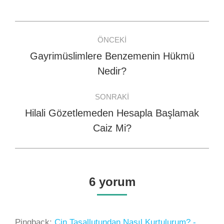
Facebook
WhatsApp
Twitter
Post
ÖNCEKI
navigation
Gayrimüslimlere Benzemenin Hükmü
Previous
Nedir?
post:
SONRAKI
Hilali Gözetlemeden Hesapla Başlamak
Next
Caiz Mi?
post:
6 yorum
Pingback:
Cin Tasallutundan Nasıl Kurtulurum? -