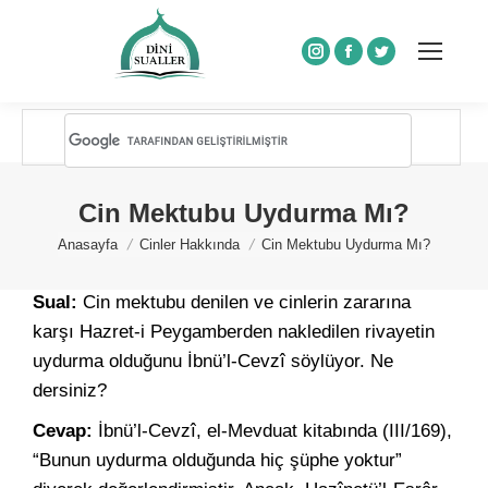
Instagram
Facebook
Twitter
Cin Mektubu Uydurma Mı?
You are here:
Anasayfa
Cinler Hakkında
Cin Mektubu Uydurma Mı?
Sual:
Cin mektubu denilen ve cinlerin zararına
karşı Hazret-i Peygamberden nakledilen rivayetin
uydurma olduğunu İbnü’l-Cevzî söylüyor. Ne
dersiniz?
Cevap:
İbnü’l-Cevzî, el-Mevduat kitabında (III/169),
“Bunun uydurma olduğunda hiç şüphe yoktur”