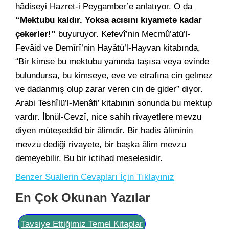
hâdiseyi Hazret-i Peygamber’e anlatıyor. O da
“Mektubu kaldır. Yoksa acısını kıyamete kadar
çekerler!”
buyuruyor. Kefevî’nin Mecmû’atü’l-
Fevâid ve Demîrî’nin Hayâtü’l-Hayvan kitabında,
“Bir kimse bu mektubu yanında taşısa veya evinde
bulundursa, bu kimseye, eve ve etrafına cin gelmez
ve dadanmış olup zarar veren cin de gider” diyor.
Arabi Teshîlü’l-Menâfi’ kitabının sonunda bu mektup
vardır. İbnül-Cevzî, nice sahih rivayetlere mevzu
diyen müteşeddid bir âlimdir. Bir hadis âliminin
mevzu dediği rivayete, bir başka âlim mevzu
demeyebilir. Bu bir ictihad meselesidir.
Benzer Suallerin Cevapları İçin Tıklayınız
En Çok Okunan Yazılar
Tavsiye Ettiğimiz Temel Kitaplar