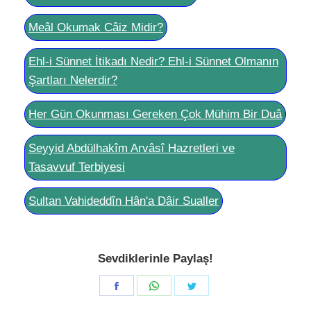
Meâl Okumak Câiz Midir?
Ehl-i Sünnet İtikadı Nedir? Ehl-i Sünnet Olmanın
Şartları Nelerdir?
Her Gün Okunması Gereken Çok Mühim Bir Duâ
Seyyid Abdülhakîm Arvâsî Hazretleri ve
Tasavvuf Terbiyesi
Sultan Vahideddîn Hân'a Dâir Sualler
Sevdiklerinle Paylaş!
Share
Share
Share
on
on
on