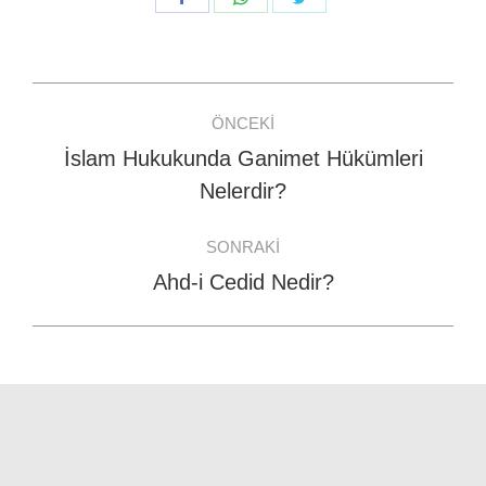
on
on
on
Facebook
WhatsApp
Twitter
Post
ÖNCEKI
navigation
İslam Hukukunda Ganimet Hükümleri
Previous
Nelerdir?
post:
SONRAKI
Ahd-i Cedid Nedir?
Next
post: