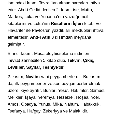
ismindeki kısmı Tevrat’tan alınan parçaları ihtiva
eder. Ahd-i Cedid denilen 2. kısmı ise, Matta,
Markos, Luka ve Yuhanna’nın yazdığı İncil
kitaplarını ve Luka’nın
Resullerin İşleri
kitabı ve
Havariler ile Pavlos’un yazdıkları mektupları ihtiva
etmektedir.
Ahd-i Atik
3 kısımdan meydana
gelmiştir.
Birinci kısım; Musa aleyhisselama indirilen
Tevrat
zannedilen 5 kitap olup,
Tekvin, Çıkış,
Levililer, Sayılar, Tesniye
’dir.
2. kısım;
Neviim
yani peygamberlerdir. Bu kısım
da, ilk peygamberler ve son peygamberler olmak
üzere ikiye ayrılır. Bunlar; Yeşu’, Hakimler, Samuel,
Melikler, İşaya, Yeremya, Hezekiel, Hoşea, Yoel,
Amos, Obadya, Yunus, Mika, Nahum, Habakkuk,
Tsefanya, Hafgay, Zekeriyya ve Malaki’dir.