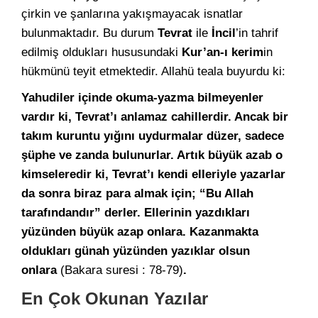
çirkin ve şanlarına yakışmayacak isnatlar
bulunmaktadır. Bu durum
Tevrat
ile
İncil
’in tahrif
edilmiş oldukları hususundaki
Kur’an-ı kerim
in
hükmünü teyit etmektedir. Allahü teala buyurdu ki:
Yahudiler içinde okuma-yazma bilmeyenler
vardır ki, Tevrat’ı anlamaz cahillerdir. Ancak bir
takım kuruntu yığını uydurmalar düzer, sadece
şüphe ve zanda bulunurlar. Artık büyük azab o
kimseleredir ki, Tevrat’ı kendi elleriyle yazarlar
da sonra biraz para almak için; “Bu Allah
tarafındandır” derler. Ellerinin yazdıkları
yüzünden büyük azap onlara. Kazanmakta
oldukları günah yüzünden yazıklar olsun
onlara
(Bakara suresi : 78-79)
.
En Çok Okunan Yazılar