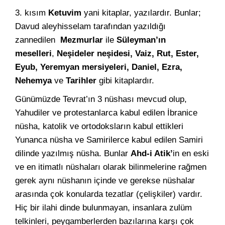
3. kısım
Ketuvim
yani kitaplar, yazılardır. Bunlar;
Davud aleyhisselam tarafından yazıldığı
zannedilen
Mezmurlar
ile
Süleyman’ın
meselleri
,
Neşideler neşidesi, Vaiz, Rut, Ester,
Eyub, Yeremyan mersiyeleri, Daniel, Ezra,
Nehemya
ve
Tarihler
gibi kitaplardır.
Günümüzde Tevrat’ın 3 nüshası mevcud olup,
Yahudiler ve protestanlarca kabul edilen İbranice
nüsha, katolik ve ortodoksların kabul ettikleri
Yunanca nüsha ve Samirilerce kabul edilen Samiri
dilinde yazılmış nüsha. Bunlar
Ahd-i Atik’
in en eski
ve en itimatlı nüshaları olarak bilinmelerine rağmen
gerek aynı nüshanın içinde ve gerekse nüshalar
arasında çok konularda tezatlar (çelişkiler) vardır.
Hiç bir ilahi dinde bulunmayan, insanlara zulüm
telkinleri, peygamberlerden bazılarına karşı çok