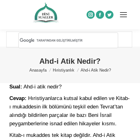
Instagram
Facebook
Twitter
Ahd-i Atik Nedir?
You are here:
Anasayfa
Hıristiyanlık
Ahd-i Atik Nedir?
Sual:
Ahd-i atik nedir?
Cevap:
Hıristiyanlarca kutsal kabul edilen ve Kitab-
ı mukaddesin ilk bölümünü teşkil eden Tevrat’tan
alındığı bildirilen parçalar ile bazı Beni İsrail
peygamberlerine isnad edilen hikayeler kısmı.
Kitab-ı mukaddes tek kitap değildir. Ahd-i Atik