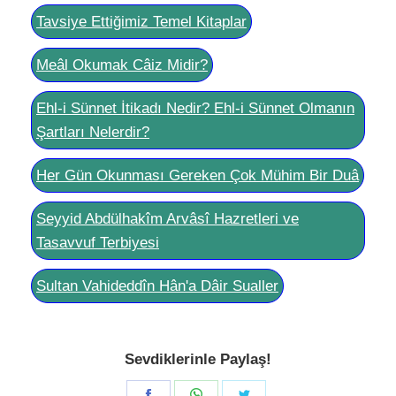
Tavsiye Ettiğimiz Temel Kitaplar
Meâl Okumak Câiz Midir?
Ehl-i Sünnet İtikadı Nedir? Ehl-i Sünnet Olmanın
Şartları Nelerdir?
Her Gün Okunması Gereken Çok Mühim Bir Duâ
Seyyid Abdülhakîm Arvâsî Hazretleri ve
Tasavvuf Terbiyesi
Sultan Vahideddîn Hân'a Dâir Sualler
Sevdiklerinle Paylaş!
Share
Share
Share