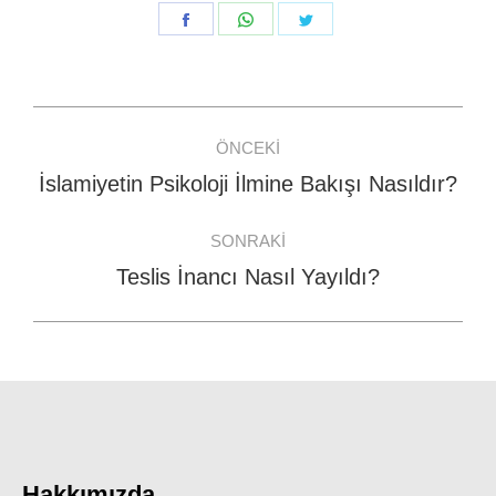
Share
Share
Share
on
on
on
Facebook
WhatsApp
Twitter
Post
ÖNCEKI
navigation
İslamiyetin Psikoloji İlmine Bakışı Nasıldır?
Previous
post:
SONRAKI
Teslis İnancı Nasıl Yayıldı?
Next
post:
Hakkımızda