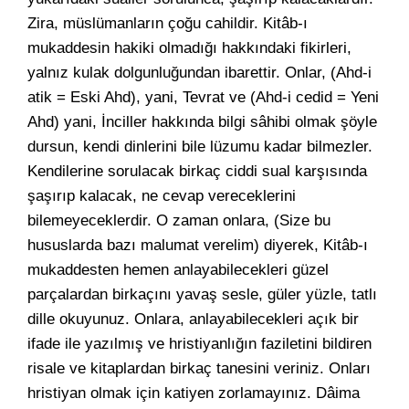
Zira, müslümanların çoğu cahildir. Kitâb-ı
mukaddesin hakiki olmadığı hakkındaki fikirleri,
yalnız kulak dolgunluğundan ibarettir. Onlar, (Ahd-i
atik = Eski Ahd), yani, Tevrat ve (Ahd-i cedid = Yeni
Ahd) yani, İnciller hakkında bilgi sâhibi olmak şöyle
dursun, kendi dinlerini bile lüzumu kadar bilmezler.
Kendilerine sorulacak birkaç ciddi sual karşısında
şaşırıp kalacak, ne cevap vereceklerini
bilemeyeceklerdir. O zaman onlara, (Size bu
hususlarda bazı malumat verelim) diyerek, Kitâb-ı
mukaddesten hemen anlayabilecekleri güzel
parçalardan birkaçını yavaş sesle, güler yüzle, tatlı
dille okuyunuz. Onlara, anlayabilecekleri açık bir
ifade ile yazılmış ve hristiyanlığın faziletini bildiren
risale ve kitaplardan birkaç tanesini veriniz. Onları
hristiyan olmak için katiyen zorlamayınız. Dâima