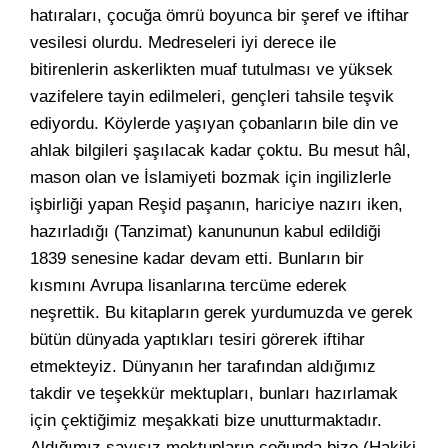
hatıraları, çocuğa ömrü boyunca bir şeref ve iftihar
vesilesi olurdu. Medreseleri iyi derece ile
bitirenlerin askerlikten muaf tutulması ve yüksek
vazifelere tayin edilmeleri, gençleri tahsile teşvik
ediyordu. Köylerde yaşıyan çobanların bile din ve
ahlak bilgileri şaşılacak kadar çoktu. Bu mesut hâl,
mason olan ve İslamiyeti bozmak için ingilizlerle
işbirliği yapan Reşid paşanın, hariciye nazırı iken,
hazırladığı (Tanzimat) kanununun kabul edildiği
1839 senesine kadar devam etti. Bunların bir
kısmını Avrupa lisanlarına tercüme ederek
neşrettik. Bu kitapların gerek yurdumuzda ve gerek
bütün dünyada yaptıkları tesiri görerek iftihar
etmekteyiz. Dünyanın her tarafından aldığımız
takdir ve teşekkür mektupları, bunları hazırlamak
için çektiğimiz meşakkati bize unutturmaktadır.
Aldığımız sayısız mektupların çoğunda bize (Hakiki