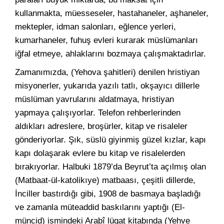
kullanmakta, müesseseler, hastahaneler, aşhaneler,
mektepler, idman salonları, eğlence yerleri,
kumarhaneler, fuhuş evleri kurarak müslümanları
iğfal etmeye, ahlaklarını bozmaya çalışmaktadırlar.
Zamanımızda, (Yehova şahitleri) denilen hristiyan
misyonerler, yukarıda yazılı tatlı, okşayıcı dillerle
müslüman yavrularını aldatmaya, hristiyan
yapmaya çalışıyorlar. Telefon rehberlerinden
aldıkları adreslere, broşürler, kitap ve risaleler
gönderiyorlar. Şık, süslü giyinmiş güzel kızlar, kapı
kapı dolaşarak evlere bu kitap ve risalelerden
bırakıyorlar. Halbuki 1879’da Beyrut’ta açılmış olan
(Matbaat-ül-katolikıye) matbaası, çeşitli dillerde,
İnciller bastırdığı gibi, 1908 de basmaya başladığı
ve zamanla müteaddid baskılarını yaptığı (El-
müncid) ismindeki Arabî lügat kitabında (Yehve