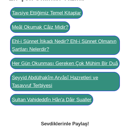
Tavsiye Ettiğimiz Temel Kitaplar
Meâl Okumak Câiz Midir?
Ehl-i Sünnet İtikadı Nedir? Ehl-i Sünnet Olmanın
Şartları Nelerdir?
Her Gün Okunması Gereken Çok Mühim Bir Duâ
Seyyid Abdülhakîm Arvâsî Hazretleri ve
Tasavvuf Terbiyesi
Sultan Vahideddîn Hân'a Dâir Sualler
Sevdiklerinle Paylaş!