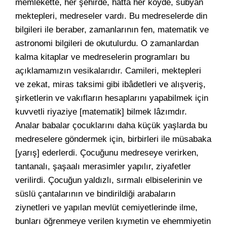
memlekette, her şehirde, hatta her köyde, sübyan
mektepleri, medreseler vardı. Bu medreselerde din
bilgileri ile beraber, zamanlarının fen, matematik ve
astronomi bilgileri de okutulurdu. O zamanlardan
kalma kitaplar ve medreselerin programları bu
açıklamamızın vesikalarıdır. Camileri, mektepleri
ve zekat, miras taksimi gibi ibâdetleri ve alışveriş,
şirketlerin ve vakıfların hesaplarını yapabilmek için
kuvvetli riyaziye [matematik] bilmek lâzımdır.
Analar babalar çocuklarını daha küçük yaşlarda bu
medreselere göndermek için, birbirleri ile müsabaka
[yarış] ederlerdi. Çocuğunu medreseye verirken,
tantanalı, şaşaalı merasimler yapılır, ziyafetler
verilirdi. Çocuğun yaldızlı, sırmalı elbiselerinin ve
süslü çantalarının ve bindirildiği arabaların
ziynetleri ve yapılan mevlüt cemiyetlerinde ilme,
bunları öğrenmeye verilen kıymetin ve ehemmiyetin