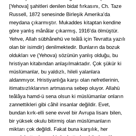
[Yehova] şahitleri denilen bidat fırkasını, Ch. Taze
Russell, 1872 senesinde Birleşik Amerika’da
meydana çıkarmıştır. Mukaddes kitaptan kendine
göre yanlış mânâlar çıkarmış, 1916’da ölmüştür.
Yehve, Allah sübhânehü ve teâlâ için Tevratta yazılı
olan bir isimdir) denilmektedir. Bunların da bozuk
oldukları ve (Yehova) sözünün yanlış olduğu, bu
hristiyan kitabından anlaşılmaktadır. Çok şükür ki
müslümanlar, bu yaldızlı, hileli yalanlara
aldanmıyor. Hristiyanlığa karşı olan nefretlerinin,
itimatsızlıklarının artmasına sebep oluyor. Allahü
teâlâya hamd-ü sena olsun ki müslümanlar onların
zannettikleri gibi câhil insanlar değildir. Evet,
bundan kırk-elli sene evvel bir Avrupa lisanı bilen,
bir yüksek okulu bitirmiş olan müslümanların
miktarı çok değildi. Fakat buna karşılık, her