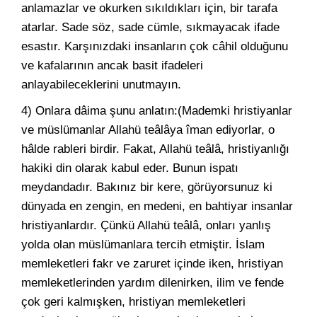
anlamazlar ve okurken sıkıldıkları için, bir tarafa
atarlar. Sade söz, sade cümle, sıkmayacak ifade
esastır. Karşınızdaki insanların çok câhil olduğunu
ve kafalarının ancak basit ifadeleri
anlayabileceklerini unutmayın.
4) Onlara dâima şunu anlatın:(Mademki hristiyanlar
ve müslümanlar Allahü teâlâya îman ediyorlar, o
hâlde rableri birdir. Fakat, Allahü teâlâ, hristiyanlığı
hakiki din olarak kabul eder. Bunun ispatı
meydandadır. Bakınız bir kere, görüyorsunuz ki
dünyada en zengin, en medeni, en bahtiyar insanlar
hristiyanlardır. Çünkü Allahü teâlâ, onları yanlış
yolda olan müslümanlara tercih etmiştir. İslam
memleketleri fakr ve zaruret içinde iken, hristiyan
memleketlerinden yardım dilenirken, ilim ve fende
çok geri kalmışken, hristiyan memleketleri