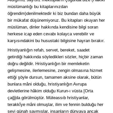
müslümanlığı bu kitaplarınızdan
öğrendim)denilmektedir ki biz bundan daha büyük
bir mükafat düşünemiyoruz. Bu kitapları okuyan her
müslüman, dinler hakkında kendisine bilgi soran
herkese icap eden cevabı kolayca verebilir ve
karşısındakini bu husustaki bilgisine hayran bırakır.
Hristiyanlığın refah, servet, bereket, saadet
getirdiği hakkında söyledikleri sözler, hiçbir zaman
doğru değildir. Hristiyanlığın bir memleketin
gelişmesine, ilerlemesine, zengin olmasına hizmet
ettiği şöyle dursun, tamamen aksine olarak, bütün
bunlara mâni olduğu, hristiyanlığın Avrupa
devletlerine hâkim olduğu Kurun-ı vüsta [Orta
çağ]da görülmüştür. Müteassıb hristiyanlar,
terakkîye mâni olmuşlar, ilim ve fennin bulduğu her
şeyi günah saymışlar, insanların dünyaya ancak