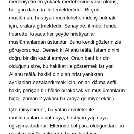
medeniyetin en yüksek mertebesine vasıl olmuş,
her gün daha da ilerlemektedirler. Birçok
müslüman, hristiyan memleketlerinde iş bulmak
için, oralara gitmektedir. Sanayide, ilimde, fende,
ticarette, kısaca her şeyde hristiyanlar
müslümanlardan üstündür. Bunu kendi gözlerinizle
görüyorsunuz. Demek ki Allahü teâlâ, İslam dinini
doğru bir din kabul etmiyor. Onun batıl bir din
olduğunu size, bu hakikat ile göstermek istiyor.
Allahü teâlâ, hakiki din olan hristiyanlıktan
ayrılanları cezalandırmak için, onları dâima sefil,
hakir, perişan bir hâlde bırakacak ve müslümanların
hiçbir zaman 2 yakası bir araya gelmiyecektir.)
İşte misyonerler, bu yalan cümleler ile
müslümanları aldatmaya, hristiyan yapmaya
uğraşmaktadırlar. Ellerinde bol para olduğundan, bu
paraları büyük miktarda, bu maksat için