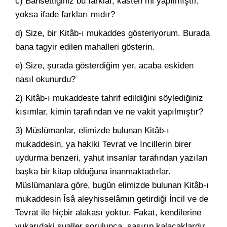
c) Bahsettiğiniz bu farklar, kasten mi yapılmıştır,
yoksa ifade farkları mıdır?
d) Size, bir Kitâb-ı mukaddes gösteriyorum. Burada
bana tagyir edilen mahalleri gösterin.
e) Size, şurada gösterdiğim yer, acaba eskiden
nasıl okunurdu?
2) Kitâb-ı mukaddeste tahrif edildiğini söylediğiniz
kısımlar, kimin tarafından ve ne vakit yapılmıştır?
3) Müslümanlar, elimizde bulunan Kitâb-ı
mukaddesin, ya hakiki Tevrat ve İncillerin birer
uydurma benzeri, yahut insanlar tarafından yazılan
başka bir kitap olduğuna inanmaktadırlar.
Müslümanlara göre, bugün elimizde bulunan Kitâb-ı
mukaddesin Îsâ aleyhisselâmın getirdiği İncil ve de
Tevrat ile hiçbir alakası yoktur. Fakat, kendilerine
yukarıdaki sualler sorulunca, şaşırıp kalacaklardır.