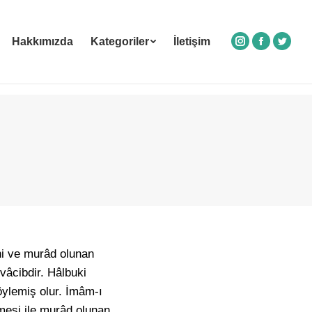
Hakkımızda
Kategoriler
İletişim
Instagram
Facebook
Twitte
ni ve murâd olunan
vâcibdir. Hâlbuki
öylemiş olur. İmâm-ı
imesi ile murâd olunan