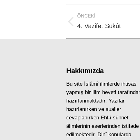
Post
ÖNCEKI
navigation
Previous
4. Vazife: Sükût
post:
Hakkımızda
Bu site İslâmî ilimlerde ihtisas
yapmış bir ilim heyeti tarafında
hazırlanmaktadır. Yazılar
hazırlanırken ve sualler
cevaplanırken Ehl-i sünnet
âlimlerinin eserlerinden istifade
edilmektedir. Dinî konularda