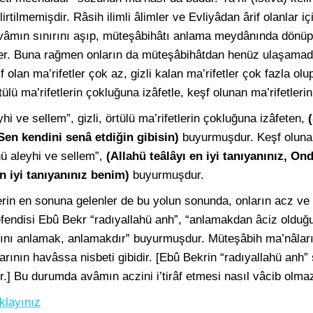
rtilmemişdir. Râsih ilimli âlimler ve Evliyâdan ârif olanlar iç
vâmın sınırını aşıp, müteşâbihâtı anlama meydânında dönüp d
iler. Buna rağmen onların da müteşâbihâtdan henüz ulaşamadı
 olan ma’rifetler çok az, gizli kalan ma’rifetler çok fazla olu
tülü ma’rifetlerin çokluğuna izâfetle, keşf olunan ma’rifetleri
hi ve sellem”, gizli, örtülü ma’rifetlerin çokluğuna izâfeten,
n kendini senâ etdiğin gibisin)
buyurmuşdur. Keşf olunan 
hü aleyhi ve sellem”,
(Allahü teâlâyı en iyi tanıyanınız, On
en iyi tanıyanınız benim)
buyurmuşdur.
rin en sonuna gelenler de bu yolun sonunda, onların acz ve 
efendisi Ebû Bekr “radıyallahü anh”, “anlamakdan âciz olduğ
nı anlamak, anlamakdır” buyurmuşdur. Müteşâbih ma’nâların
larının havâssa nisbeti gibidir. [Ebû Bekrin “radıyallahü an
dir.] Bu durumda avâmın aczini i’tirâf etmesi nasıl vâcib olma
klayınız