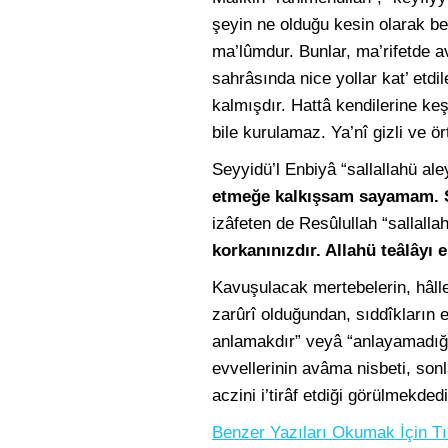
şeyin ne olduğu kesin olarak beli
ma’lûmdur. Bunlar, ma’rifetde a
sahrâsında nice yollar kat’ etd
kalmışdır. Hattâ kendilerine keşf
bile kurulamaz. Ya’nî gizli ve ör
Seyyidü’l Enbiyâ “sallallahü aley
etmeğe kalkışsam sayamam. Se
izâfeten de Resûlullah “sallalla
korkanınızdır. Allahü teâlâyı 
Kavuşulacak mertebelerin, hâlle
zarûrî olduğundan, sıddîkların 
anlamakdır” veyâ “anlayamadığı
evvellerinin avâma nisbeti, son
aczini i’tirâf etdiği görülmekde
Benzer Yazıları Okumak İçin Tı