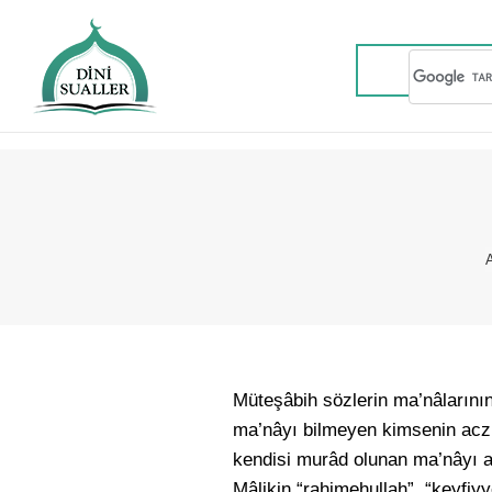
Müteşâbih sözlerin ma’nâlarının
ma’nâyı bilmeyen kimsenin aczin
kendisi murâd olunan ma’nâyı an
Mâlikin “rahimehullah”, “keyfiy