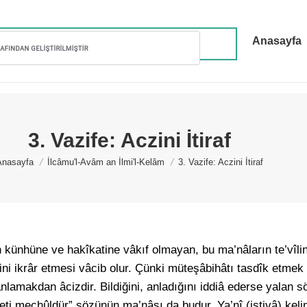
Anasayfa
3. Vazife: Aczini İtiraf
You are here:
Anasayfa
İlcâmu'l-Avâm an İlmi'l-Kelâm
3. Vazife: Aczini İtiraf
 künhüne ve hakîkatine vâkıf olmayan, bu ma’nâların te’vîli
i ikrâr etmesi vâcib olur. Çünki müteşâbihâtı tasdîk etmek 
lamakdan âcizdir. Bildiğini, anladığını iddiâ ederse yalan s
yeti mechûldür” sözünün ma’nâsı da budur. Ya’nî (istivâ) kel