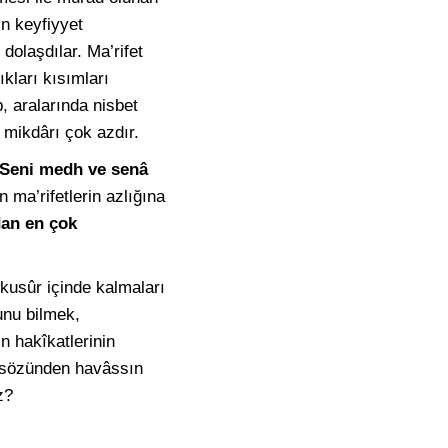
in keyfiyyet
olaşdılar. Ma’rifet
kları kısımları
p, aralarında nisbet
n mikdârı çok azdır.
(Seni medh ve senâ
ma’rifetlerin azlığına
dan en çok
kusûr içinde kalmaları
unu bilmek,
 hakîkatlerinin
h” sözünden havâssın
z?