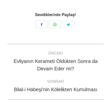
Sevdiklerinle Paylaş!
Share
Share
Share
on
on
on
Facebook
WhatsApp
Twitter
Post
ÖNCEKI
navigation
Evliyanın Kerameti Öldükten Sonra da
Previous
Devam Eder mi?
post:
SONRAKI
Bilal-i Habeşi’nin Kölelikten Kurtulması
Next
post: