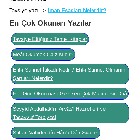
Tavsiye yazı –>
İman Esasları Nelerdir?
En Çok Okunan Yazılar
Tavsiye Ettiğimiz Temel Kitaplar
Meâl Okumak Câiz Midir?
Ehl-i Sünnet İtikadı Nedir? Ehl-i Sünnet Olmanın
Şartları Nelerdir?
Her Gün Okunması Gereken Çok Mühim Bir Duâ
Seyyid Abdülhakîm Arvâsî Hazretleri ve
Tasavvuf Terbiyesi
Sultan Vahideddîn Hân'a Dâir Sualler