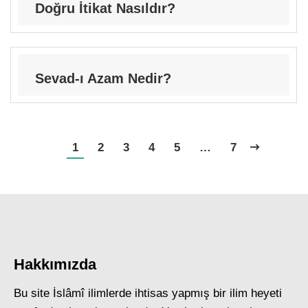
Doğru İtikat Nasıldır?
Sevad-ı Azam Nedir?
1
2
3
4
5
…
7
Hakkımızda
Bu site İslâmî ilimlerde ihtisas yapmış bir ilim heyeti