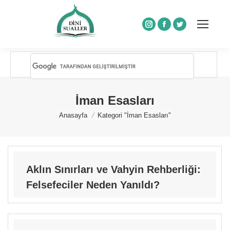
Instagram
Facebook
Twitter
İman Esasları
You are here:
Anasayfa
Kategori "İman Esasları"
Aklın Sınırları ve Vahyin Rehberliği:
Felsefeciler Neden Yanıldı?