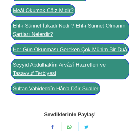
Meâl Okumak Câiz Midir?
Ehl-i Sünnet İtikadı Nedir? Ehl-i Sünnet Olmanın
Şartları Nelerdir?
Her Gün Okunması Gereken Çok Mühim Bir Duâ
Seyyid Abdülhakîm Arvâsî Hazretleri ve
Tasavvuf Terbiyesi
Sultan Vahideddîn Hân'a Dâir Sualler
Sevdiklerinle Paylaş!
Share
Share
Share
on
on
on