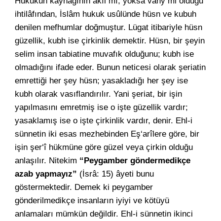
Hukukun kaynağının akıl mı, yoksa vahy mi olduğu
ihtilâfından, İslâm hukuk usûlünde hüsn ve kubuh
denilen mefhumlar doğmuştur. Lügat itibariyle hüsn
güzellik, kubh ise çirkinlik demektir. Hüsn, bir şeyin
selim insan tabiatine muvafık olduğunu; kubh ise
olmadığını ifade eder. Bunun neticesi olarak şeriatin
emrettiği her şey hüsn; yasakladığı her şey ise
kubh olarak vasıflandırılır. Yani şeriat, bir işin
yapılmasını emretmiş ise o işte güzellik vardır;
yasaklamış ise o işte çirkinlik vardır, denir. Ehl-i
sünnetin iki esas mezhebinden Eş‘arîlere göre, bir
işin şer‘î hükmüne göre güzel veya çirkin olduğu
anlaşılır. Nitekim
“Peygamber göndermedikçe
azab yapmayız”
(İsrâ: 15) âyeti bunu
göstermektedir. Demek ki peygamber
gönderilmedikçe insanların iyiyi ve kötüyü
anlamaları mümkün değildir. Ehl-i sünnetin ikinci