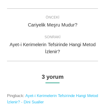
Facebook
WhatsApp
Twitter
Post
ÖNCEKI
navigation
Cariyelik Meşru Mudur?
Previous
post:
SONRAKI
Ayet-i Kerimelerin Tefsirinde Hangi Metod
Next
İzlenir?
post:
3 yorum
Pingback:
Ayet-i Kerimelerin Tefsirinde Hangi Metod
İzlenir? - Dini Sualler