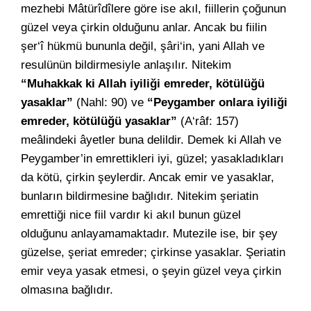
mezhebi Mâtürîdîlere göre ise akıl, fiillerin çoğunun
güzel veya çirkin olduğunu anlar. Ancak bu fiilin
şer‘î hükmü bununla değil, şâri‘in, yani Allah ve
resulünün bildirmesiyle anlaşılır. Nitekim
“Muhakkak ki Allah iyiliği emreder, kötülüğü
yasaklar”
(Nahl: 90) ve
“Peygamber onlara iyiliği
emreder, kötülüğü yasaklar”
(A‘râf: 157)
meâlindeki âyetler buna delildir. Demek ki Allah ve
Peygamber’in emrettikleri iyi, güzel; yasakladıkları
da kötü, çirkin şeylerdir. Ancak emir ve yasaklar,
bunların bildirmesine bağlıdır. Nitekim şeriatin
emrettiği nice fiil vardır ki akıl bunun güzel
olduğunu anlayamamaktadır. Mutezile ise, bir şey
güzelse, şeriat emreder; çirkinse yasaklar. Şeriatin
emir veya yasak etmesi, o şeyin güzel veya çirkin
olmasına bağlıdır.