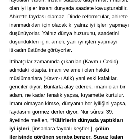
olan iyi işler insanı dünyada saadete kavuşturabilir.
Ahirette faydası olamaz. Dinde reformcular, ahirete
inanmadıkları için olacak ki yalnız iyi işleri yapmayı
düşünüyorlar. Yalnız dünya huzurunu, saadetini
düşündükleri için, ameli, yani iyi işleri yapmayı
itikadın üstünde görüyorlar.
İttihatçılar zamanında çıkarılan (Kavm-ı Cedid)
adındaki kitapta, imanı ve ameli olan hakiki
müslümanlara (Kavm-ı Atik) yani eski kafalılar,
gericiler diyor. Bunlarla alay ederek, imanı olan bir
adam, ne kadar fenalık yapsa, kıyamette kurtulur.
İmanı olmayan kimse, dünyanın her iyiliğini yapsa,
faydasını görmez derler diyor. Nur sûresi 39.
âyetinde meâlen,
“Kâfirlerin dünyada yaptıkları
iyi işleri,
[insanlara faydalı keşfleri]
, çölün
ilerisinde görünen seraba benzer. Susuz kalan