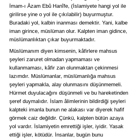
İmam-ı Âzam Ebû Hanîfe, (İslamiyete hangi yol ile
girilirse yine o yol ile çıkılabilir) buyurmuştur.
Buradaki yol, kalbin inanması demektir. Yani, kalbe
iman girince, müslüman olur. Kalpten iman gidince,
müslümanlıktan çıkar buyurmaktadır.
Müslümanım diyen kimsenin, kâfirlere mahsus
şeyleri zaruret olmadan yapmaması ve
kullanmaması, kâfir zan olunmaktan çekinmesi
lazımdır. Müslümanlar, müslümanlığa mahsus
şeyleri yapmakla, alay olunmasını düşünmemeli.
Hürmet duyulacağını düşünmeli ve bu hareketinden
şeref duymalıdır. İslam âlimlerinin bildirdiği şeyleri
kalpteki imanla bunun ne alakası var diyerek hafif
görmek caiz değildir. Çünkü, kalpten bütün azaya
yol vardır. İslamiyetin emrettiği işler, iyidir. Yasak
ettiği işler, kötüdür. İnsanlar, bugün bunu