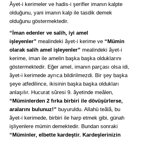
Âyet-i kerimeler ve hadis-i şerifler imanın kalpte
olduğunu, yani imanın kalp ile tasdik demek
olduğunu göstermektedir.
“İman edenler ve salih, iyi amel
işleyenler”
mealindeki âyet-i kerime ve
“Mümin
olarak salih amel işleyenler”
mealindeki âyet-i
kerime, iman ile amelin başka başka olduklarını
göstermektedir. Eğer amel, imanın parçası olsa idi,
âyet-i kerimede ayrıca bildirilmezdi. Bir şey başka
şeye atfedilince, ikisinin başka başka oldukları
anlaşılır. Hucurat sûresi 9. âyetinde meâlen,
“Müminlerden 2 fırka birbiri ile dövüşürlerse,
aralarını bulunuz!”
buyuruldu. Allahü teâlâ, bu
âyet-i kerimede, birbiri ile harp etmek gibi, günah
işliyenlere mümin demektedir. Bundan sonraki
“Müminler, elbette kardeştir. Kardeşlerinizin