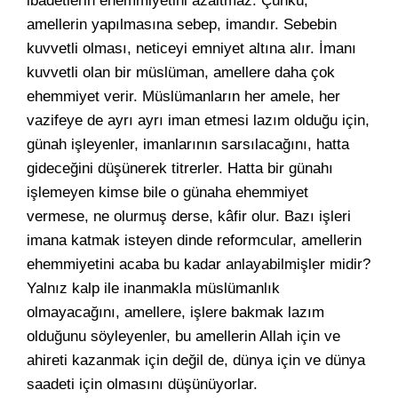
ibadetlerin ehemmiyetini azaltmaz. Çünkü,
amellerin yapılmasına sebep, imandır. Sebebin
kuvvetli olması, neticeyi emniyet altına alır. İmanı
kuvvetli olan bir müslüman, amellere daha çok
ehemmiyet verir. Müslümanların her amele, her
vazifeye de ayrı ayrı iman etmesi lazım olduğu için,
günah işleyenler, imanlarının sarsılacağını, hatta
gideceğini düşünerek titrerler. Hatta bir günahı
işlemeyen kimse bile o günaha ehemmiyet
vermese, ne olurmuş derse, kâfir olur. Bazı işleri
imana katmak isteyen dinde reformcular, amellerin
ehemmiyetini acaba bu kadar anlayabilmişler midir?
Yalnız kalp ile inanmakla müslümanlık
olmayacağını, amellere, işlere bakmak lazım
olduğunu söyleyenler, bu amellerin Allah için ve
ahireti kazanmak için değil de, dünya için ve dünya
saadeti için olmasını düşünüyorlar.