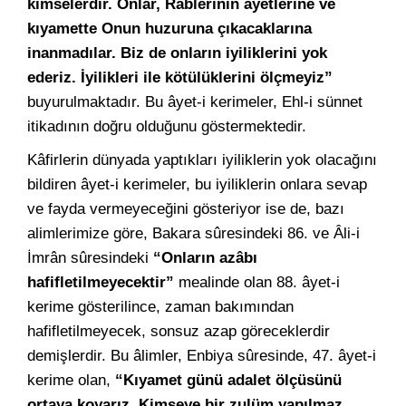
kimselerdir. Onlar, Rablerinin ayetlerine ve
kıyamette Onun huzuruna çıkacaklarına
inanmadılar. Biz de onların iyiliklerini yok
ederiz. İyilikleri ile kötülüklerini ölçmeyiz”
buyurulmaktadır. Bu âyet-i kerimeler, Ehl-i sünnet
itikadının doğru olduğunu göstermektedir.
Kâfirlerin dünyada yaptıkları iyiliklerin yok olacağını
bildiren âyet-i kerimeler, bu iyiliklerin onlara sevap
ve fayda vermeyeceğini gösteriyor ise de, bazı
alimlerimize göre, Bakara sûresindeki 86. ve Âli-i
İmrân sûresindeki
“Onların azâbı
hafifletilmeyecektir”
mealinde olan 88. âyet-i
kerime gösterilince, zaman bakımından
hafifletilmeyecek, sonsuz azap göreceklerdir
demişlerdir. Bu âlimler, Enbiya sûresinde, 47. âyet-i
kerime olan,
“Kıyamet günü adalet ölçüsünü
ortaya koyarız. Kimseye bir zulüm yapılmaz.