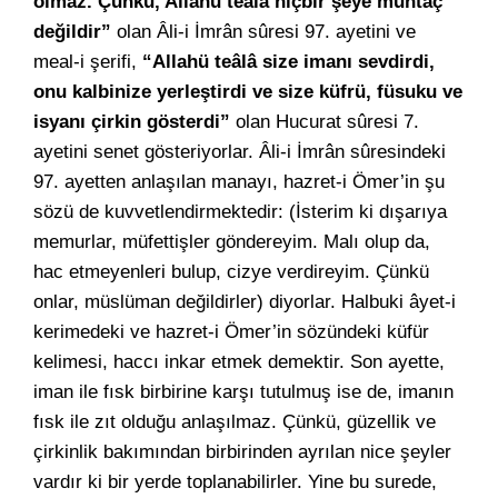
olmaz. Çünkü, Allahü teâlâ hiçbir şeye muhtaç
değildir”
olan Âli-i İmrân sûresi 97. ayetini ve
meal-i şerifi,
“Allahü teâlâ size imanı sevdirdi,
onu kalbinize yerleştirdi ve size küfrü, füsuku ve
isyanı çirkin gösterdi”
olan Hucurat sûresi 7.
ayetini senet gösteriyorlar. Âli-i İmrân sûresindeki
97. ayetten anlaşılan manayı, hazret-i Ömer’in şu
sözü de kuvvetlendirmektedir: (İsterim ki dışarıya
memurlar, müfettişler göndereyim. Malı olup da,
hac etmeyenleri bulup, cizye verdireyim. Çünkü
onlar, müslüman değildirler) diyorlar. Halbuki âyet-i
kerimedeki ve hazret-i Ömer’in sözündeki küfür
kelimesi, haccı inkar etmek demektir. Son ayette,
iman ile fısk birbirine karşı tutulmuş ise de, imanın
fısk ile zıt olduğu anlaşılmaz. Çünkü, güzellik ve
çirkinlik bakımından birbirinden ayrılan nice şeyler
vardır ki bir yerde toplanabilirler. Yine bu surede,