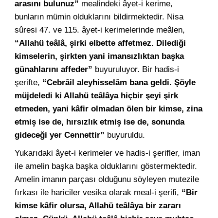
arasını bulunuz”
mealindeki âyet-i kerime,
bunların mümin olduklarını bildirmektedir. Nisa
sûresi 47. ve 115. âyet-i kerimelerinde meâlen,
“Allahü teâlâ, şirki elbette affetmez. Dilediği
kimselerin, şirkten yani imansızlıktan başka
günahlarını affeder”
buyuruluyor. Bir hadis-i
şerifte,
“Cebrâil aleyhisselâm bana geldi. Şöyle
müjdeledi ki Allahü teâlâya hiçbir şeyi şirk
etmeden, yani kâfir olmadan ölen bir kimse, zina
etmiş ise de, hırsızlık etmiş ise de, sonunda
gideceği yer Cennettir”
buyuruldu.
Yukarıdaki âyet-i kerimeler ve hadis-i şerifler, iman
ile amelin başka başka olduklarını göstermektedir.
Amelin imanın parçası olduğunu söyleyen mutezile
fırkası ile hariciler vesika olarak meal-i şerifi,
“Bir
kimse kâfir olursa, Allahü teâlâya bir zararı