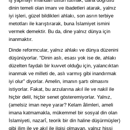
iş yapmayı imandan üstün tutmak, daha doğrusu
dinin temeli olan imanı ve ibadetleri atarak, yalnız
iyi işleri, güzel bildikleri ahlakı, son asrın terbiye
metotları ile karıştırarak, buna İslamiyet ismini
vermek demektir. Bu da, dine yalnız dünya için
inanmaktır.
Dinde reformcular, yalnız ahlakı ve dünya düzenini
düşünüyorlar. “Dinin aslı, esası yok ise de, ahlakı
düzelten faydalı bir kuvvet olduğu için, yalancıktan
inanmak ve milleti de, aslı varmış gibi inandırmak
iyi olur” diyorlar. Amelin, imanın şartı olmasını
istiyorlar. Fakat, bu arzularına akıl ile ve nakil ile
hiçbir delil, hiçbir senet gösteremiyorlar. Yalnız,
(amelsiz iman neye yarar? Kelam âlimleri, ameli
imana katmamakla, mükemmel bir sosyal din olan
İslamiyeti, nazarî, teorik bir din haline düşürmüşler)
gibi ilim ile ve akıl ile ilgisi olmayan, yalnız hissi