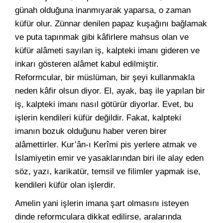
günah olduğuna inanmıyarak yaparsa, o zaman
küfür olur. Zünnar denilen papaz kuşağını bağlamak
ve puta tapınmak gibi kâfirlere mahsus olan ve
küfür alâmeti sayılan iş, kalpteki imanı gideren ve
inkarı gösteren alâmet kabul edilmiştir.
Reformcular, bir müslüman, bir şeyi kullanmakla
neden kâfir olsun diyor. El, ayak, baş ile yapılan bir
iş, kalpteki imanı nasıl götürür diyorlar. Evet, bu
işlerin kendileri küfür değildir. Fakat, kalpteki
imanın bozuk olduğunu haber veren birer
alâmettirler. Kur’ân-ı Kerîmi pis yerlere atmak ve
İslamiyetin emir ve yasaklarından biri ile alay eden
söz, yazı, karikatür, temsil ve filimler yapmak ise,
kendileri küfür olan işlerdir.
Amelin yani işlerin imana şart olmasını isteyen
dinde reformculara dikkat edilirse, aralarında