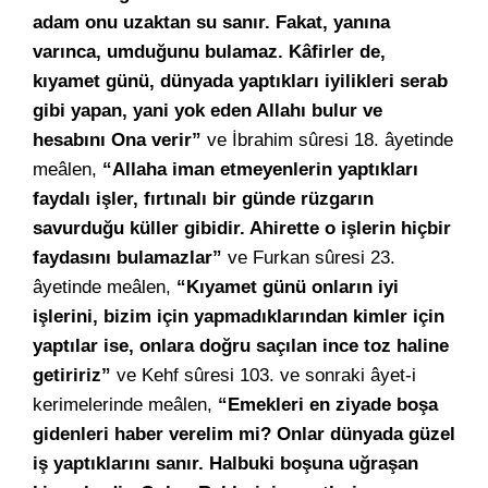
adam onu uzaktan su sanır. Fakat, yanına
varınca, umduğunu bulamaz. Kâfirler de,
kıyamet günü, dünyada yaptıkları iyilikleri serab
gibi yapan, yani yok eden Allahı bulur ve
hesabını Ona verir”
ve İbrahim sûresi 18. âyetinde
meâlen,
“Allaha iman etmeyenlerin yaptıkları
faydalı işler, fırtınalı bir günde rüzgarın
savurduğu küller gibidir. Ahirette o işlerin hiçbir
faydasını bulamazlar”
ve Furkan sûresi 23.
âyetinde meâlen,
“Kıyamet günü onların iyi
işlerini, bizim için yapmadıklarından kimler için
yaptılar ise, onlara doğru saçılan ince toz haline
getiririz”
ve Kehf sûresi 103. ve sonraki âyet-i
kerimelerinde meâlen,
“Emekleri en ziyade boşa
gidenleri haber verelim mi? Onlar dünyada güzel
iş yaptıklarını sanır. Halbuki boşuna uğraşan