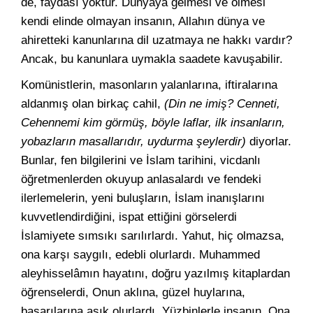
de, faydası yoktur. Dünyaya gelmesi ve ölmesi
kendi elinde olmayan insanın, Allahın dünya ve
ahiretteki kanunlarına dil uzatmaya ne hakkı vardır?
Ancak, bu kanunlara uymakla saadete kavuşabilir.
Komünistlerin, masonların yalanlarına, iftiralarına
aldanmış olan birkaç cahil,
(Din ne imiş? Cenneti,
Cehennemi kim görmüş, böyle laflar, ilk insanların,
yobazların masallarıdır, uydurma şeylerdir)
diyorlar.
Bunlar, fen bilgilerini ve İslam tarihini, vicdanlı
öğretmenlerden okuyup anlasalardı ve fendeki
ilerlemelerin, yeni buluşların, İslam inanışlarını
kuvvetlendirdiğini, ispat ettiğini görselerdi
İslamiyete sımsıkı sarılırlardı. Yahut, hiç olmazsa,
ona karşı saygılı, edebli olurlardı. Muhammed
aleyhisselâmın hayatını, doğru yazılmış kitaplardan
öğrenselerdi, Onun aklına, güzel huylarına,
başarılarına aşık olurlardı. Yüzbinlerle insanın, Ona