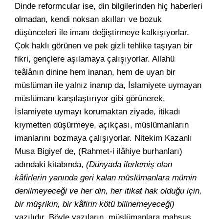
Dinde reformcular ise, din bilgilerinden hiç haberleri
olmadan, kendi noksan akılları ve bozuk
düşünceleri ile imanı değiştirmeye kalkışıyorlar.
Çok haklı görünen ve pek gizli tehlike taşıyan bir
fikri, gençlere aşılamaya çalışıyorlar. Allahü
teâlânın dinine hem inanan, hem de uyan bir
müslüman ile yalnız inanıp da, İslamiyete uymayan
müslümanı karşılaştırıyor gibi görünerek,
İslamiyete uymayı korumaktan ziyade, itikadı
kıymetten düşürmeye, açıkçası, müslümanların
imanlarını bozmaya çalışıyorlar. Nitekim Kazanlı
Musa Bigiyef de, (Rahmet-i ilâhiye burhanları)
adındaki kitabında,
(Dünyada ilerlemiş olan
kâfirlerin yanında geri kalan müslümanlara mümin
denilmeyeceği ve her din, her itikat hak olduğu için,
bir müşrikin, bir kâfirin kötü bilinemeyeceği)
yazılıdır. Böyle yazıların, müslümanlara mahsus