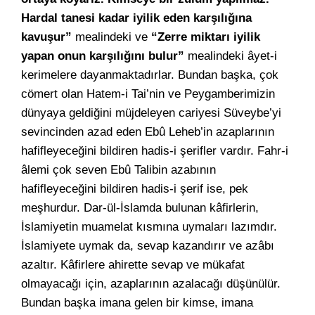
Hardal tanesi kadar iyilik eden karşılığına
kavuşur”
mealindeki ve
“Zerre miktarı iyilik
yapan onun karşılığını bulur”
mealindeki âyet-i
kerimelere dayanmaktadırlar. Bundan başka, çok
cömert olan Hatem-i Tai’nin ve Peygamberimizin
dünyaya geldiğini müjdeleyen cariyesi Süveybe’yi
sevincinden azad eden Ebû Leheb’in azaplarının
hafifleyeceğini bildiren hadis-i şerifler vardır. Fahr-i
âlemi çok seven Ebû Talibin azabının
hafifleyeceğini bildiren hadis-i şerif ise, pek
meşhurdur. Dar-ül-İslamda bulunan kâfirlerin,
İslamiyetin muamelat kısmına uymaları lazımdır.
İslamiyete uymak da, sevap kazandırır ve azâbı
azaltır. Kâfirlere ahirette sevap ve mükafat
olmayacağı için, azaplarının azalacağı düşünülür.
Bundan başka imana gelen bir kimse, imana