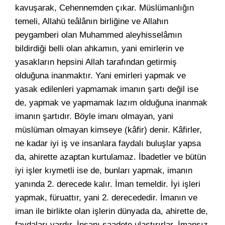
kavuşarak, Cehennemden çıkar. Müslümanlığın
temeli, Allahü teâlânın birliğine ve Allahın
peygamberi olan Muhammed aleyhisselâmın
bildirdiği belli olan ahkamın, yani emirlerin ve
yasakların hepsini Allah tarafından getirmiş
olduğuna inanmaktır. Yani emirleri yapmak ve
yasak edilenleri yapmamak imanın şartı değil ise
de, yapmak ve yapmamak lazım olduğuna inanmak
imanın şartıdır. Böyle imanı olmayan, yani
müslüman olmayan kimseye (kâfir) denir. Kâfirler,
ne kadar iyi iş ve insanlara faydalı buluşlar yapsa
da, ahirette azaptan kurtulamaz. İbadetler ve bütün
iyi işler kıymetli ise de, bunları yapmak, imanın
yanında 2. derecede kalır. İman temeldir. İyi işleri
yapmak, füruattır, yani 2. derecededir. İmanın ve
iman ile birlikte olan işlerin dünyada da, ahirette de,
faydaları vardır. İnsanı saadete ulaştırırlar. İmansız