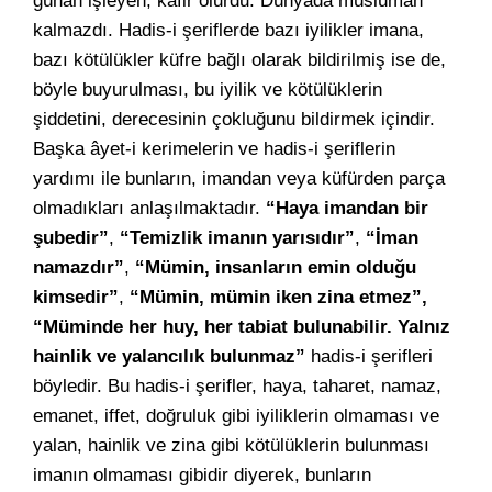
günah işleyen, kâfir olurdu. Dünyada müslüman
kalmazdı. Hadis-i şeriflerde bazı iyilikler imana,
bazı kötülükler küfre bağlı olarak bildirilmiş ise de,
böyle buyurulması, bu iyilik ve kötülüklerin
şiddetini, derecesinin çokluğunu bildirmek içindir.
Başka âyet-i kerimelerin ve hadis-i şeriflerin
yardımı ile bunların, imandan veya küfürden parça
olmadıkları anlaşılmaktadır.
“Haya imandan bir
şubedir”
,
“Temizlik imanın yarısıdır”
,
“İman
namazdır”
,
“Mümin, insanların emin olduğu
kimsedir”
,
“Mümin, mümin iken zina etmez”,
“Müminde her huy, her tabiat bulunabilir. Yalnız
hainlik ve yalancılık bulunmaz”
hadis-i şerifleri
böyledir. Bu hadis-i şerifler, haya, taharet, namaz,
emanet, iffet, doğruluk gibi iyiliklerin olmaması ve
yalan, hainlik ve zina gibi kötülüklerin bulunması
imanın olmaması gibidir diyerek, bunların