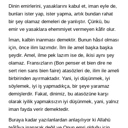
Dinin emirlerini, yasaklarını kabul et, iman eyle de,
bunları ister yap, ister yapma, artık bundan rahat
bir şey olamaz demeleri de yanlıştır. Çünkü, bu
emir ve yasaklara ehemmiyet vermeyen kâfir olur.
İman, kalbin inanması demektir. Bunun hâsıl olması
için, önce ilim lazımdır. İlm ile amel başka başka
şeydir. Amel, ilme pek lazım ise de, ikisi aynı şey
olamaz. Fransızların (Bon penser et bien dire ne
sert rien sans bien faire) atasözleri de, ilim ile ameli
birbirinden ayırmaktadır. Yani, iyi düşünmek, iyi
söylemek, iyi iş yapmadıkça, bir şeye yaramaz
demişlerdir. Fakat, dinimiz, bu atasözüne karşı
olarak iyilik yapmaksızın iyi düşünmek, yani, yalnız
iman fayda verir demektedir.
Buraya kadar yazılanlardan anlaşılıyor ki Allahü
teâlâya inanarak değil ve Onun emri olduğu için