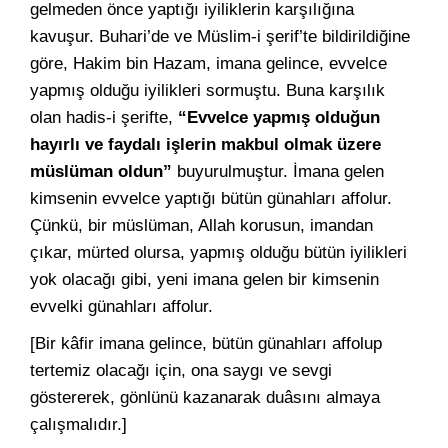
gelmeden önce yaptığı iyiliklerin karşılığına
kavuşur. Buhari’de ve Müslim-i şerif’te bildirildiğine
göre, Hakim bin Hazam, imana gelince, evvelce
yapmış olduğu iyilikleri sormuştu. Buna karşılık
olan hadis-i şerifte,
“Evvelce yapmış olduğun
hayırlı ve faydalı işlerin makbul olmak üzere
müslüman oldun”
buyurulmuştur. İmana gelen
kimsenin evvelce yaptığı bütün günahları affolur.
Çünkü, bir müslüman, Allah korusun, imandan
çıkar, mürted olursa, yapmış olduğu bütün iyilikleri
yok olacağı gibi, yeni imana gelen bir kimsenin
evvelki günahları affolur.
[Bir kâfir imana gelince, bütün günahları affolup
tertemiz olacağı için, ona saygı ve sevgi
göstererek, gönlünü kazanarak duâsını almaya
çalışmalıdır.]