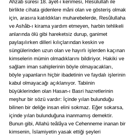
Ahzab sûresi 18. âyet-i kerimesi, Resûlullah ile
birlikte cihata gidenlere mâni olan ve gösteriş olmak
için, arasıra katıldıkları muharebelerde, Resûlullaha
ve Ashâb-ı kirama yardım etmeyen, harbin tehlikeli
anlarında ölü gibi hareketsiz durup, ganimet
paylaşılırken dilleri kılıçlarından keskin ve
süngülerinden uzun olan ve hayırlı işlerden kaçınan
kimselerin mümin olmadıklarını bildiriyor. Hakiki ve
sağlam iman sahiplerinin böyle olmayacakları,
böyle yapanların hiçbir ibadetinin ve faydalı işlerinin
kabul olmayacağı açıklanıyor. Tabiinin
büyüklerinden olan Hasan-ı Basri hazretlerinin
meşhur bir sözü vardır: İçinde yılan bulunduğu
bilinen bir deliğe insan elini sokmaz. Eğer sokarsa,
içinde yılan bulunduğuna inanmamış demektir.
Bunun gibi, Allahü teâlâya ve Cehenneme inanan bir
kimsenin, İslamiyetin yasak ettiği şeyleri