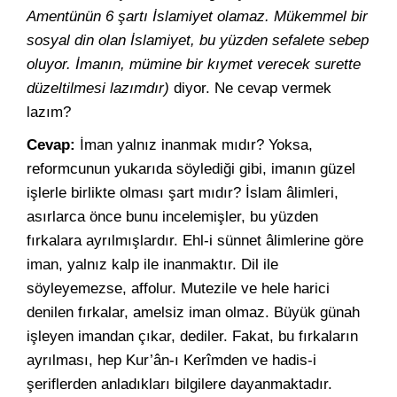
Amentünün 6 şartı İslamiyet olamaz. Mükemmel bir
sosyal din olan İslamiyet, bu yüzden sefalete sebep
oluyor. İmanın, mümine bir kıymet verecek surette
düzeltilmesi lazımdır)
diyor. Ne cevap vermek
lazım?
Cevap:
İman yalnız inanmak mıdır? Yoksa,
reformcunun yukarıda söylediği gibi, imanın güzel
işlerle birlikte olması şart mıdır? İslam âlimleri,
asırlarca önce bunu incelemişler, bu yüzden
fırkalara ayrılmışlardır. Ehl-i sünnet âlimlerine göre
iman, yalnız kalp ile inanmaktır. Dil ile
söyleyemezse, affolur. Mutezile ve hele harici
denilen fırkalar, amelsiz iman olmaz. Büyük günah
işleyen imandan çıkar, dediler. Fakat, bu fırkaların
ayrılması, hep Kur’ân-ı Kerîmden ve hadis-i
şeriflerden anladıkları bilgilere dayanmaktadır.