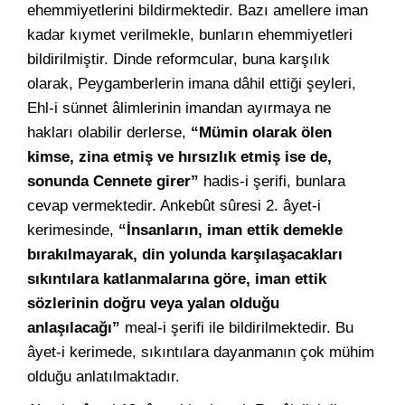
ehemmiyetlerini bildirmektedir. Bazı amellere iman
kadar kıymet verilmekle, bunların ehemmiyetleri
bildirilmiştir. Dinde reformcular, buna karşılık
olarak, Peygamberlerin imana dâhil ettiği şeyleri,
Ehl-i sünnet âlimlerinin imandan ayırmaya ne
hakları olabilir derlerse,
“Mümin olarak ölen
kimse, zina etmiş ve hırsızlık etmiş ise de,
sonunda Cennete girer”
hadis-i şerifi, bunlara
cevap vermektedir. Ankebût sûresi 2. âyet-i
kerimesinde,
“İnsanların, iman ettik demekle
bırakılmayarak, din yolunda karşılaşacakları
sıkıntılara katlanmalarına göre, iman ettik
sözlerinin doğru veya yalan olduğu
anlaşılacağı”
meal-i şerifi ile bildirilmektedir. Bu
âyet-i kerimede, sıkıntılara dayanmanın çok mühim
olduğu anlatılmaktadır.