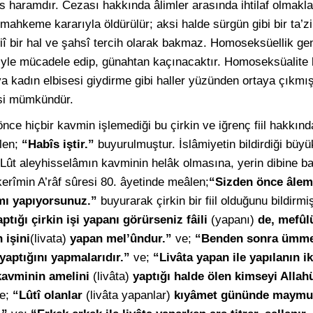
 haramdır. Cezası hakkında âlimler arasında ihtilaf olmakla
hkeme kararıyla öldürülür; aksi halde sürgün gibi bir ta’zir
î bir hal ve şahsî tercih olarak bakmaz. Homoseksüellik gene
iyle mücadele edip, günahtan kaçınacaktır. Homoseksüalite b
a kadın elbisesi giydirme gibi haller yüzünden ortaya çıkmış
esi mümkündür.
ce hiçbir kavmin işlemediği bu çirkin ve iğrenç fiil hakkınd
len;
“Habîs iştir.”
buyurulmuştur. İslâmiyetin bildirdiği büy
il Lût aleyhisselâmın kavminin helâk olmasına, yerin dibine b
kerîmin A’râf sûresi 80. âyetinde meâlen;
“Sizden önce âleml
mı yapıyorsunuz.”
buyurarak çirkin bir fiil olduğunu bildirm
tığı çirkin işi yapanı görürseniz fâili
(yapanı)
de, mefûl
 işini
(livata)
yapan mel’ûndur.”
ve;
“Benden sonra ümme
aptığını yapmalarıdır.”
ve;
“Livâta yapan ile yapılanın i
avminin amelini
(livâta)
yaptığı halde ölen kimseyi Allahü
e;
“Lûtî olanlar
(livâta yapanlar)
kıyâmet gününde maymu