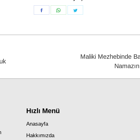
Share
Share
Share
on
on
on
Facebook
WhatsApp
Twitter
Maliki Mezhebinde Ba
luk
Next
Namazın
post:
Hızlı Menü
Anasayfa
n
Hakkımızda