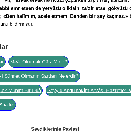
.”
ve;
“Erkek erkek ile livâta yaparken arş titrer, sallanır
abbî emr etsen de yeryüzü o ikisini ta’zir etse, gökyüzü 
lâ; «Ben halîmim, acele etmem. Benden bir şey kaçmaz.» 
unu bildirmiştir.
lar
ar
Meâl Okumak Câiz Midir?
l-i Sünnet Olmanın Şartları Nelerdir?
Çok Mühim Bir Duâ
Seyyid Abdülhakîm Arvâsî Hazretleri 
Sualler
Sevdiklerinle Paylaş!