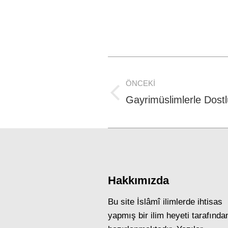
Post
ÖNCEKI
navigation
Previous
Gayrimüslimlerle Dost
post:
Hakkımızda
Bu site İslâmî ilimlerde ihtisas
yapmış bir ilim heyeti tarafında