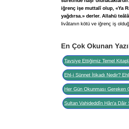
sûretinde haşr olunacaklardır
iğrenç işe muttalî olup, «Ya R
yağdırsa.» derler. Allahü teâ
livâtanın kötü ve iğrenç iş olduğ
En Çok Okunan Yazı
Tavsiye Ettiğimiz Temel Kitapl
Ehl-i Sünnet İtikadı Nedir? Eh
Her Gün Okunması Gereken 
Sultan Vahideddîn Hân'a Dâir 