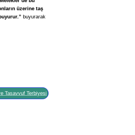
. Melekler de bu
onların üzerine taş
buyurur.”
buyurarak
ve Tasavvuf Terbiyesi