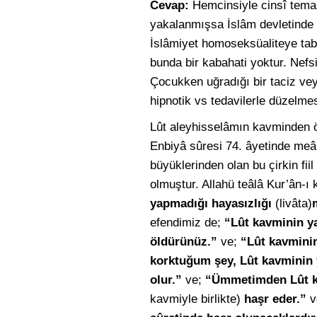
Cevap:
Hemcinsiyle cinsî temas
yakalanmışsa İslâm devletinde ma
İslâmiyet homoseksüaliteye tabi
bunda bir kabahati yoktur. Nefs
Çocukken uğradığı bir taciz vey
hipnotik vs tedavilerle düzelm
Lût aleyhisselâmın kavminden ön
Enbiyâ sûresi 74. âyetinde meâ
büyüklerinden olan bu çirkin fi
olmuştur. Allahü teâlâ Kur’ân-ı 
yapmadığı hayasızlığı
(livâta)
efendimiz de;
“Lût kavminin yap
öldürünüz.”
ve;
“Lût kavminin
korktuğum şey, Lût kavminin y
olur.”
ve;
“Ümmetimden Lût k
kavmiyle birlikte)
haşr eder.”
v