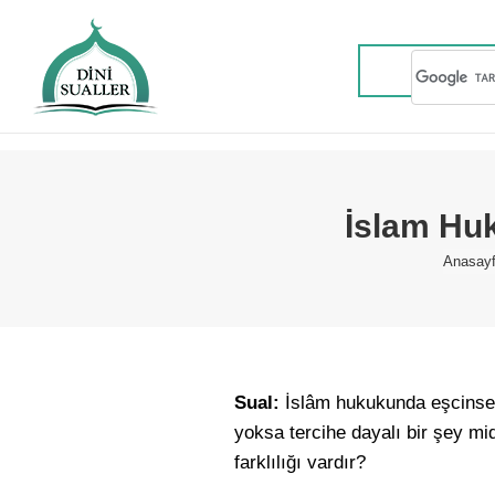
İslam Hu
You ar
Anasay
Sual:
İslâm hukukunda eşcinsel
yoksa tercihe dayalı bir şey mi
farklılığı vardır?