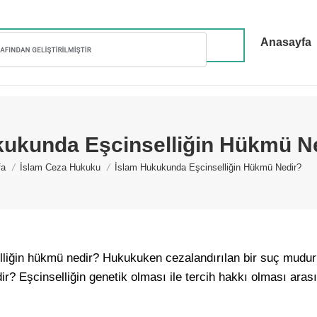
Anasayfa
kukunda Eşcinselliğin Hükmü N
e here:
fa
İslam Ceza Hukuku
İslam Hukukunda Eşcinselliğin Hükmü Nedir?
liğin hükmü nedir? Hukukuken cezalandırılan bir suç mudur
dir? Eşcinselliğin genetik olması ile tercih hakkı olması ara