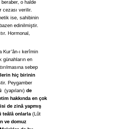
 beraber, o halde
 cezası verilir.
tik ise, sahibinin
azen edinilmiştir.
tır. Hormonal,
a Kur’ân-ı kerîmin
ük günahların en
atırılmasına sebep
erin hiç birinin
iştir. Peygamber
ü
(yapılanı)
de
tim hakkında en çok
kisi de zinâ yapmış
 teâlâ onlarla
(Lût
n ve domuz