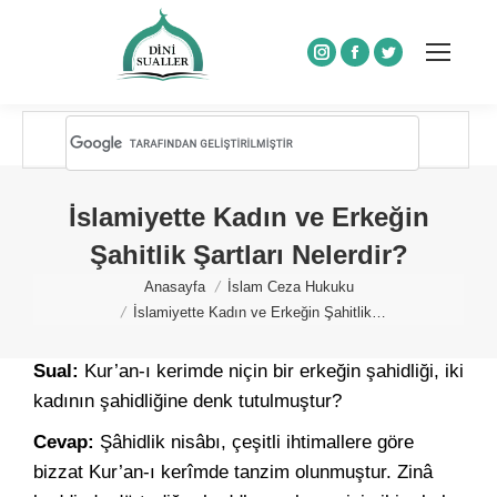
Instagram
Facebook
Twitter
İslamiyette Kadın ve Erkeğin
Şahitlik Şartları Nelerdir?
You are here:
Anasayfa
İslam Ceza Hukuku
İslamiyette Kadın ve Erkeğin Şahitlik…
Sual:
Kur’an-ı kerimde niçin bir erkeğin şahidliği, iki
kadının şahidliğine denk tutulmuştur?
Cevap:
Şâhidlik nisâbı, çeşitli ihtimallere göre
bizzat Kur’an-ı kerîmde tanzim olunmuştur. Zinâ