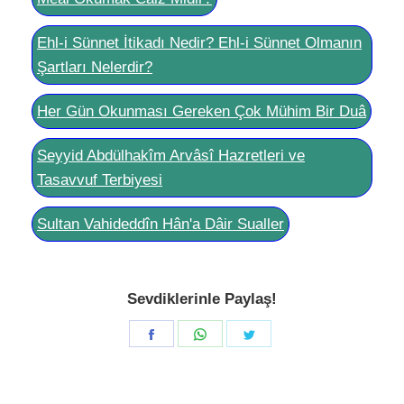
Ehl-i Sünnet İtikadı Nedir? Ehl-i Sünnet Olmanın
Şartları Nelerdir?
Her Gün Okunması Gereken Çok Mühim Bir Duâ
Seyyid Abdülhakîm Arvâsî Hazretleri ve
Tasavvuf Terbiyesi
Sultan Vahideddîn Hân'a Dâir Sualler
Sevdiklerinle Paylaş!
Share
Share
Share
on
on
on
Facebook
WhatsApp
Twitter