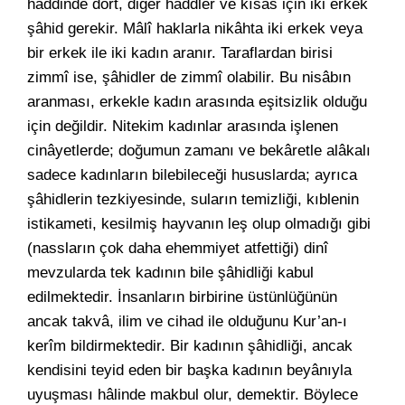
haddinde dört, diğer haddler ve kısas için iki erkek
şâhid gerekir. Mâlî haklarla nikâhta iki erkek veya
bir erkek ile iki kadın aranır. Taraflardan birisi
zimmî ise, şâhidler de zimmî olabilir. Bu nisâbın
aranması, erkekle kadın arasında eşitsizlik olduğu
için değildir. Nitekim kadınlar arasında işlenen
cinâyetlerde; doğumun zamanı ve bekâretle alâkalı
sadece kadınların bilebileceği hususlarda; ayrıca
şâhidlerin tezkiyesinde, suların temizliği, kıblenin
istikameti, kesilmiş hayvanın leş olup olmadığı gibi
(nassların çok daha ehemmiyet atfettiği) dinî
mevzularda tek kadının bile şâhidliği kabul
edilmektedir. İnsanların birbirine üstünlüğünün
ancak takvâ, ilim ve cihad ile olduğunu Kur’an-ı
kerîm bildirmektedir. Bir kadının şâhidliği, ancak
kendisini teyid eden bir başka kadının beyânıyla
uyuşması hâlinde makbul olur, demektir. Böylece