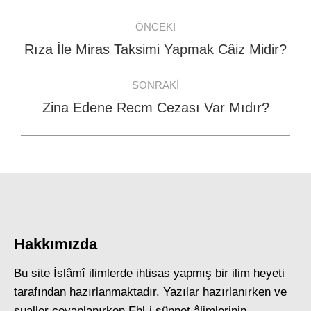
Post
ÖNCEKI
navigation
Rıza İle Miras Taksimi Yapmak Câiz Midir?
Previous
post:
SONRAKI
Zina Edene Recm Cezası Var Mıdır?
Next
post:
Hakkımızda
Bu site İslâmî ilimlerde ihtisas yapmış bir ilim heyeti
tarafından hazırlanmaktadır. Yazılar hazırlanırken ve
sualler cevaplanırken Ehl-i sünnet âlimlerinin