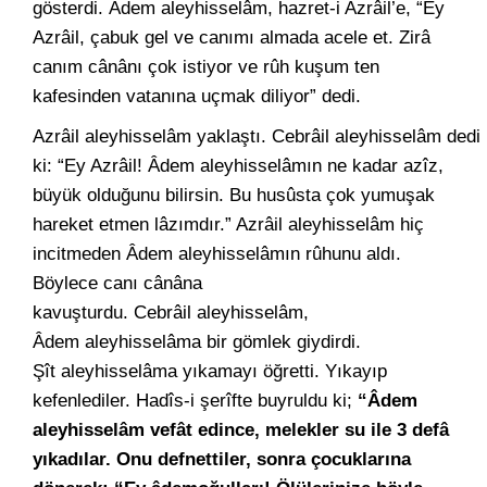
gösterdi. Âdem aleyhisselâm, hazret-i Azrâil’e, “Ey
Azrâil, çabuk gel ve canımı almada acele et. Zirâ
canım cânânı çok istiyor ve rûh kuşum ten
kafesinden vatanına uçmak diliyor” dedi.
Azrâil aleyhisselâm yaklaştı. Cebrâil aleyhisselâm dedi
ki: “Ey Azrâil! Âdem aleyhisselâmın ne kadar azîz,
büyük olduğunu bilirsin. Bu husûsta çok yumuşak
hareket etmen lâzımdır.” Azrâil aleyhisselâm hiç
incitmeden Âdem aleyhisselâmın rûhunu aldı.
Böylece canı cânâna
kavuşturdu. Cebrâil aleyhisselâm,
Âdem aleyhisselâma bir gömlek giydirdi.
Şît aleyhisselâma yıkamayı öğretti. Yıkayıp
kefenlediler. Hadîs-i şerîfte buyruldu ki;
“Âdem
aleyhisselâm vefât edince, melekler su ile 3 defâ
yıkadılar. Onu defnettiler, sonra çocuklarına