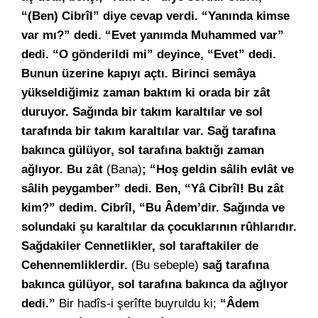
“(Ben) Cibrîl” diye cevap verdi. “Yanında kimse
var mı?” dedi. “Evet yanımda Muhammed var”
dedi. “O gönderildi mi” deyince, “Evet” dedi.
Bunun üzerine kapıyı açtı. Birinci semâya
yükseldiğimiz zaman baktım ki orada bir zât
duruyor. Sağında bir takım karaltılar ve sol
tarafında bir takım karaltılar var. Sağ tarafına
bakınca gülüyor, sol tarafına baktığı zaman
ağlıyor. Bu zât
(Bana)
; “Hoş geldin sâlih evlât ve
sâlih peygamber” dedi. Ben, “Yâ Cibrîl! Bu zât
kim?” dedim. Cibrîl, “Bu Âdem’dir. Sağında ve
solundaki şu karaltılar da çocuklarının rûhlarıdır.
Sağdakiler Cennetlikler, sol taraftakiler de
Cehennemliklerdir.
(Bu sebeple)
sağ tarafına
bakınca gülüyor, sol tarafına bakınca da ağlıyor
dedi.”
Bir hadîs-i şerîfte buyruldu ki;
“Âdem