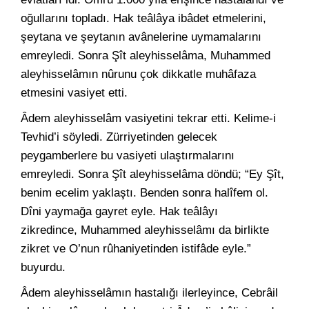
oğullarını topladı. Hak teâlâya ibâdet etmelerini,
şeytana ve şeytanın avânelerine uymamalarını
emreyledi. Sonra Şît aleyhisselâma, Muhammed
aleyhisselâmın nûrunu çok dikkatle muhâfaza
etmesini vasiyet etti.
Âdem aleyhisselâm vasiyetini tekrar etti. Kelime-i
Tevhid’i söyledi. Zürriyetinden gelecek
peygamberlere bu vasiyeti ulaştırmalarını
emreyledi. Sonra Şît aleyhisselâma döndü; “Ey Şît,
benim ecelim yaklaştı. Benden sonra halîfem ol.
Dîni yaymağa gayret eyle. Hak teâlâyı
zikredince, Muhammed aleyhisselâmı da birlikte
zikret ve O’nun rûhaniyetinden istifâde eyle.”
buyurdu.
Âdem aleyhisselâmın hastalığı ilerleyince, Cebrâil