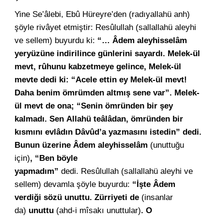
Yine Se’âlebi, Ebû Hüreyre’den (radıyallahü anh)
şöyle rivâyet etmiştir: Resûlullah (sallallahü aleyhi
ve sellem) buyurdu ki:
“… Âdem aleyhisselâm
yeryüzüne indirilince günlerini sayardı. Melek-ül
mevt, rûhunu kabzetmeye gelince, Melek-ül
mevte dedi ki: “Acele ettin ey Melek-ül mevt!
Daha benim ömrümden altmış sene var”. Melek-
ül mevt de ona; “Senin ömründen bir şey
kalmadı. Sen Allahü teâlâdan, ömründen bir
kısmını evlâdın Dâvûd’a yazmasını istedin” dedi.
Bunun üzerine Âdem aleyhisselâm
(unuttuğu
için)
, “Ben böyle
yapmadım”
dedi. Resûlullah (sallallahü aleyhi ve
sellem) devamla şöyle buyurdu:
“İşte Âdem
verdiği sözü unuttu. Zürriyeti de
(insanlar
da)
unuttu
(ahd-i mîsakı unuttular)
. O