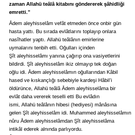
zaman Allahü teâlâ kitabını göndererek şâhidliği
emretti.”
Âdem aleyhisselâm vefât etmeden önce onbir gün
hasta yattı. Bu sırada evlâtlarını toplayıp onlara
nasîhatler yaptı. Allahü teâlânın emirlerine
uymalarını tenbih etti. Oğulları içinden
Şît aleyhisselâmı yanına çağırıp ona vasiyetlerini
bildirdi. Şît aleyhisselâm ikiz olmayıp tek doğan
oğlu idi. Âdem aleyhisselâmın oğullarından Kâbil
hased ve kıskançlığı sebebiyle kardeşi Hâbil’i
öldürünce, Allahü teâlâ Âdem aleyhisselâma bir
evlât daha vererek teselli etti Bu evlâdın
ismi, Allahü teâlânın hibesi (hediyesi) mânâsına
gelen Şît aleyhisselâm idi. Muhammed aleyhisselâmın
nûru Âdem aleyhisselâmdan Şît aleyhisselâma
intikâl ederek alnında parlıyordu.