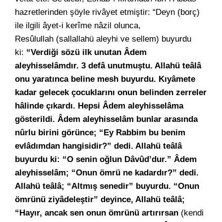
hazretlerinden şöyle rivâyet etmiştir: “Deyn (borç)
ile ilgili âyet-i kerîme nâzil olunca,
Resûlullah (sallallahü aleyhi ve sellem) buyurdu
ki:
“Verdiği sözü ilk unutan Âdem
aleyhisselâmdır. 3 defâ unutmuştu. Allahü teâlâ
onu yaratınca beline mesh buyurdu. Kıyâmete
kadar gelecek çocuklarını onun belinden zerreler
hâlinde çıkardı. Hepsi Âdem aleyhisselâma
gösterildi. Âdem aleyhisselâm bunlar arasında
nûrlu birini görünce; “Ey Rabbim bu benim
evlâdımdan hangisidir?” dedi. Allahü teâlâ
buyurdu ki: “O senin oğlun Dâvûd’dur.” Âdem
aleyhisselâm; “Onun ömrü ne kadardır?” dedi.
Allahü teâlâ; “Altmış senedir” buyurdu. “Onun
ömrünü ziyâdeleştir” deyince, Allahü teâlâ;
“Hayır, ancak sen onun ömrünü artırırsan
(kendi