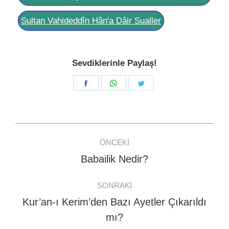
Sultan Vahideddîn Hân'a Dâir Sualler
Sevdiklerinle Paylaş!
Share
Share
Share
on
on
on
Facebook
WhatsApp
Twitter
Post
ÖNCEKI
navigation
Babailik Nedir?
Previous
post:
SONRAKI
Kur’an-ı Kerim’den Bazı Ayetler Çıkarıldı
Next
mı?
post: