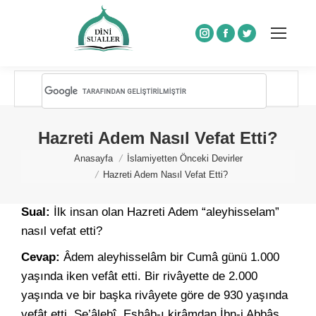
Instagram
Facebook
Twitter
Hazreti Adem Nasıl Vefat Etti?
You are here:
Anasayfa
İslamiyetten Önceki Devirler
Hazreti Adem Nasıl Vefat Etti?
Sual:
İlk insan olan Hazreti Adem “aleyhisselam”
nasıl vefat etti?
Cevap:
Âdem aleyhisselâm bir Cumâ günü 1.000
yaşında iken vefât etti. Bir rivâyette de 2.000
yaşında ve bir başka rivâyete göre de 930 yaşında
vefât etti. Se’âlebî, Eshâb-ı kirâmdan İbn-i Abbâs