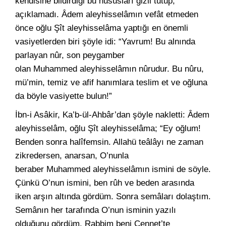
kendisine bildirdiği bu husûsları gizli tutup,
açıklamadı. Âdem aleyhisselâmın vefât etmeden
önce oğlu Şît aleyhisselâma yaptığı en önemli
vasiyetlerden biri şöyle idi: “Yavrum! Bu alnında
parlayan nûr, son peygamber
olan Muhammed aleyhisselâmın nûrudur. Bu nûru,
mü’min, temiz ve afif hanımlara teslim et ve oğluna
da böyle vasiyette bulun!”
İbn-i Asâkir, Ka’b-ül-Ahbâr’dan şöyle nakletti: Âdem
aleyhisselâm, oğlu Şît aleyhisselâma; “Ey oğlum!
Benden sonra halîfemsin. Allahü teâlâyı ne zaman
zikredersen, anarsan, O’nunla
beraber Muhammed aleyhisselâmın ismini de söyle.
Çünkü O’nun ismini, ben rûh ve beden arasında
iken arşın altında gördüm. Sonra semâları dolaştım.
Semânın her tarafında O’nun isminin yazılı
olduğunu gördüm. Rabbim beni Cennet’te