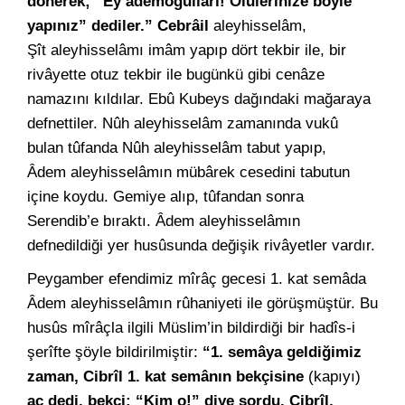
dönerek; “Ey âdemoğulları! Ölülerinize böyle
yapınız” dediler.”
Cebrâil
aleyhisselâm,
Şît aleyhisselâmı imâm yapıp dört tekbir ile, bir
rivâyette otuz tekbir ile bugünkü gibi cenâze
namazını kıldılar. Ebû Kubeys dağındaki mağaraya
defnettiler. Nûh aleyhisselâm zamanında vukû
bulan tûfanda Nûh aleyhisselâm tabut yapıp,
Âdem aleyhisselâmın mübârek cesedini tabutun
içine koydu. Gemiye alıp, tûfandan sonra
Serendib’e bıraktı. Âdem aleyhisselâmın
defnedildiği yer husûsunda değişik rivâyetler vardır.
Peygamber efendimiz mîrâç gecesi 1. kat semâda
Âdem aleyhisselâmın rûhaniyeti ile görüşmüştür. Bu
husûs mîrâçla ilgili Müslim’in bildirdiği bir hadîs-i
şerîfte şöyle bildirilmiştir:
“1. semâya geldiğimiz
zaman, Cibrîl 1. kat semânın bekçisine
(kapıyı)
aç dedi, bekçi; “Kim o!” diye sordu. Cibrîl,