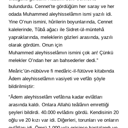
bulundurdu. Cennet’te gördüğüm her saray ve her
odada Muhammed aleyhisselâmın ismi yazılı idi.
Yine O’nun ismini, hûrilerin boyunlarında, Cennet
kalelerinde, Tûbâ ağacı ile Sidret-ül-müntehâ
yapraklarında, meleklerin gözleri arasında, yazılı
olarak gördüm. Onun için
Muhammed aleyhisselâmın ismini çok an! Çünkü
melekler O’ndan her an bahsederler dedi.”
Meâric’ün-nübüvve fi medâric-il-fütüvve kitabında
Âdem aleyhisselâmın vasiyeti ve vefâtı şöyle
bildirilmiştir:
“Âdem aleyhisselâm vefâtına kadar evlâtları
arasında kaldı. Onlara Allahü teâlânın emrettiği
şeyleri bildirdi. 40.000 evlâdını gördü. Kendisinin 20
oğlu ve 20 kızı var idi. Diğerleri, torunları ve onların
evlâtları idi. Ömrü 1.000 yıla erişince hastalandı ve