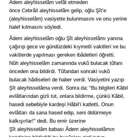
Âdem aleyhisselâm vefât etmeden
önce Cebrâil aleyhisselâm gelip, oğlu Şît’e
(aleyhisselâm) vasiyette bulunmasını ve onu yerine
halef kılmasını söyledi.
Âdem aleyhisselâm oğlu Şît aleyhisselâmı yanına
çağırıp gece ve gündüzdeki kıymetli vakitleri ve bu
vakitlerde yapılması gereken ibâdetleri öğretti.
Nûh aleyhisselâm zamanında vukû bulacak tûfanı
önceden ona bildirdi. Tûfandan sonraki vukû
bulacak hâdiseleri de haber verdi. Vasiyetini yazıp
Şît aleyhisselâma verdi. Sonra da; “Bu bilgileri Kâbil
evlâtlarından gizli tut, onlara bildirme, çünkü Kâbil,
hasedi sebebiyle kardeşi Hâbil’i katletti. Onun
evlâtları da sana hased edip, seni öldürmeye
kalkışırlar!” dedi. Bu emir üzerine
Şît aleyhisselâm babası Âdem aleyhisselâmın