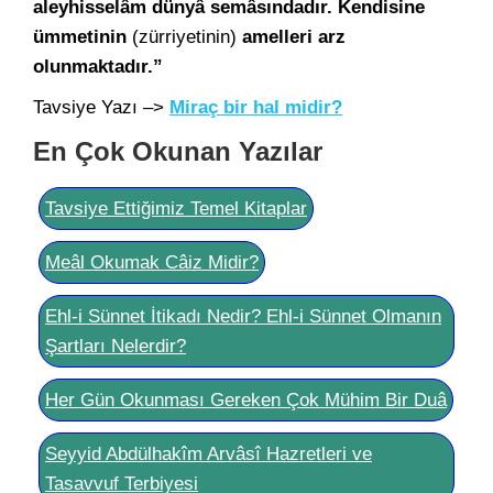
aleyhisselâm dünyâ semâsındadır. Kendisine
ümmetinin
(zürriyetinin)
amelleri arz
olunmaktadır.”
Tavsiye Yazı –>
Miraç bir hal midir?
En Çok Okunan Yazılar
Tavsiye Ettiğimiz Temel Kitaplar
Meâl Okumak Câiz Midir?
Ehl-i Sünnet İtikadı Nedir? Ehl-i Sünnet Olmanın
Şartları Nelerdir?
Her Gün Okunması Gereken Çok Mühim Bir Duâ
Seyyid Abdülhakîm Arvâsî Hazretleri ve
Tasavvuf Terbiyesi