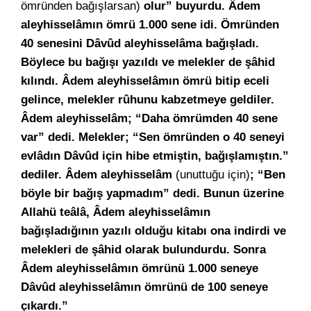
ömründen bağışlarsan)
olur” buyurdu. Âdem
aleyhisselâmın ömrü 1.000 sene idi. Ömründen
40 senesini Dâvûd aleyhisselâma bağışladı.
Böylece bu bağışı yazıldı ve melekler de şâhid
kılındı. Âdem aleyhisselâmın ömrü bitip eceli
gelince, melekler rûhunu kabzetmeye geldiler.
Âdem aleyhisselâm; “Daha ömrümden 40 sene
var” dedi. Melekler; “Sen ömründen o 40 seneyi
evlâdın Dâvûd için hibe etmiştin, bağışlamıştın.”
dediler. Âdem aleyhisselâm
(unuttuğu için)
; “Ben
böyle bir bağış yapmadım” dedi. Bunun üzerine
Allahü teâlâ, Âdem aleyhisselâmın
bağışladığının yazılı olduğu kitabı ona indirdi ve
melekleri de şâhid olarak bulundurdu. Sonra
Âdem aleyhisselâmın ömrünü 1.000 seneye
Dâvûd aleyhisselâmın ömrünü de 100 seneye
çıkardı.”