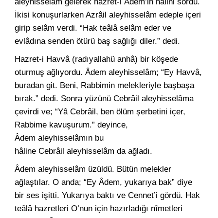
aleyhisselâm gelerek hazret-i Âdem’in hâlini sordu.
İkisi konuşurlarken Azrâil aleyhisselâm edeple içeri
girip selâm verdi. “Hak teâlâ selâm eder ve
evlâdına senden ötürü baş sağlığı diler.” dedi.
Hazret-i Havvâ (radıyallahü anhâ) bir köşede
oturmuş ağlıyordu. Âdem aleyhisselâm; “Ey Havvâ,
buradan git. Beni, Rabbimin melekleriyle başbaşa
bırak.” dedi. Sonra yüzünü Cebrâil aleyhisselâma
çevirdi ve; “Yâ Cebrâil, ben ölüm şerbetini içer,
Rabbime kavuşurum.” deyince,
Âdem aleyhisselâmın bu
hâline Cebrâil aleyhisselâm da ağladı.
Âdem aleyhisselâm üzüldü. Bütün melekler
ağlaştılar. O anda; “Ey Âdem, yukarıya bak” diye
bir ses işitti. Yukarıya baktı ve Cennet’i gördü. Hak
teâlâ hazretleri O’nun için hazırladığı nîmetleri