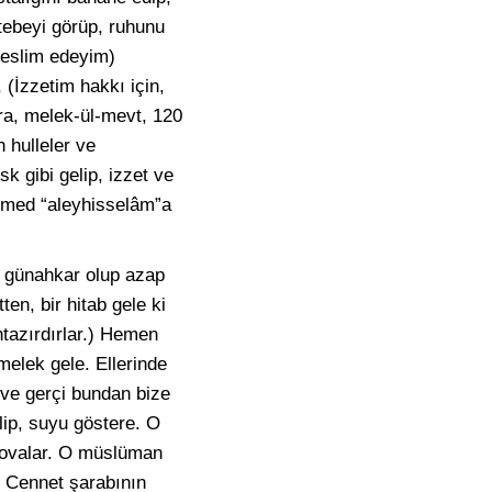
rtebeyi görüp, ruhunu
 teslim edeyim)
 (İzzetim hakkı için,
ra, melek-ül-mevt, 120
 hulleler ve
sk gibi gelip, izzet ve
ammed “aleyhisselâm”a
ve günahkar olup azap
en, bir hitab gele ki
tazırdırlar.) Hemen
 melek gele. Ellerinde
 ve gerçi bundan bize
lip, suyu göstere. O
 kovalar. O müslüman
e. Cennet şarabının