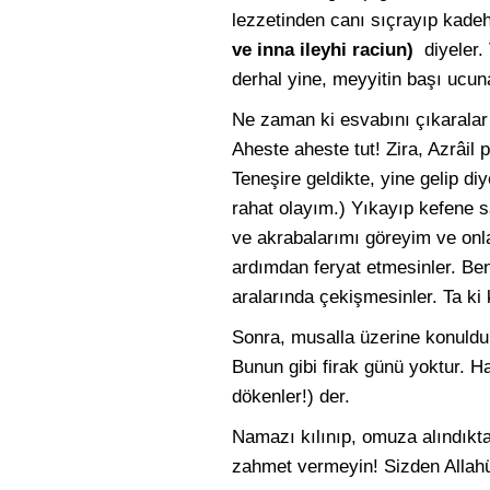
lezzetinden canı sıçrayıp kadeh
ve inna ileyhi raciun)
diyeler.
derhal yine, meyyitin başı ucuna
Ne zaman ki esvabını çıkaralar 
Aheste aheste tut! Zira, Azrâil
Teneşire geldikte, yine gelip di
rahat olayım.) Yıkayıp kefene s
ve akrabalarımı göreyim ve onla
ardımdan feryat etmesinler. Be
aralarında çekişmesinler. Ta k
Sonra, musalla üzerine konuldu
Bunun gibi firak günü yoktur. H
dökenler!) der.
Namazı kılınıp, omuza alındıkta
zahmet vermeyin! Sizden Allahü