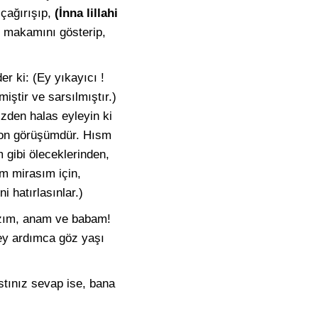
 çağırışıp,
(İnna lillahi
ki makamını gösterip,
r ki: (Ey yıkayıcı !
iştir ve sarsılmıştır.)
izden halas eyleyin ki
ı son görüşümdür. Hısm
 gibi öleceklerinden,
m mirasım için,
 hatırlasınlar.)
kızım, anam ve babam!
 ey ardımca göz yaşı
stınız sevap ise, bana