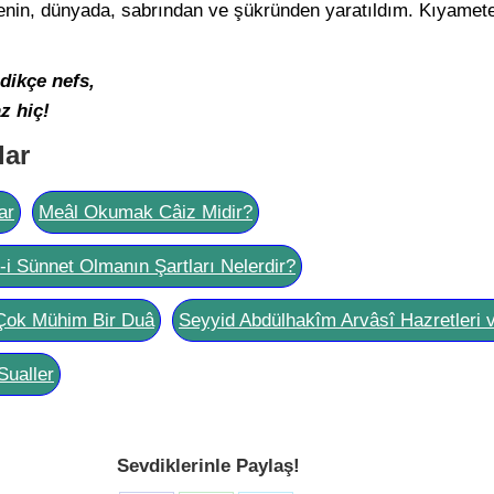
senin, dünyada, sabrından ve şükründen yaratıldım. Kıyamet
dikçe nefs,
z hiç!
lar
ar
Meâl Okumak Câiz Midir?
l-i Sünnet Olmanın Şartları Nelerdir?
Çok Mühim Bir Duâ
Seyyid Abdülhakîm Arvâsî Hazretleri 
Sualler
Sevdiklerinle Paylaş!