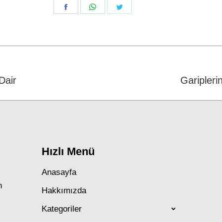
Share
Share
Share
on
on
on
Facebook
WhatsApp
Twitter
Dair
Next
Garipler
post:
Hızlı Menü
Anasayfa
n
Hakkımızda
Kategoriler