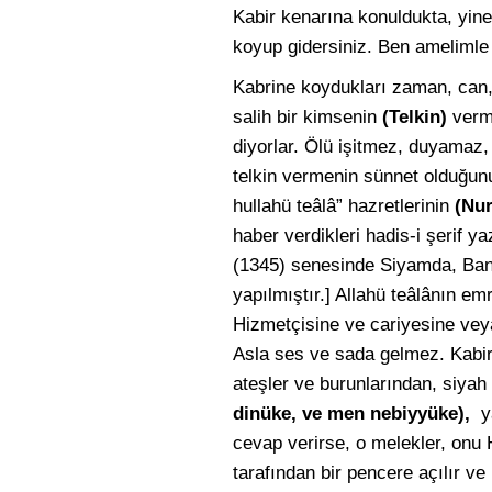
Kabir kenarına konuldukta, yine 
koyup gidersiniz. Ben amelimle
Kabrine koydukları zaman, can, 
salih bir kimsenin
(Telkin)
verm
diyorlar. Ölü işitmez, duyamaz, 
telkin vermenin sünnet olduğunu 
hullahü teâlâ” hazretlerinin
(Nur
haber verdikleri hadis-i şerif ya
(1345) senesinde Siyamda, Bank
yapılmıştır.] Allahü teâlânın em
Hizmetçisine ve cariyesine vey
Asla ses ve sada gelmez. Kabir 
ateşler ve burunlarından, siyah
dinüke, ve men nebiyyüke),
y
cevap verirse, o melekler, onu 
tarafından bir pencere açılır ve