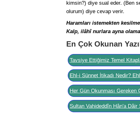
kimsin?) diye sual eder. (Ben 
olurum) diye cevap verir.
Haramları istemekten kesilme
Kalp, ilâhî nurlara ayna olama
En Çok Okunan Yazı
Tavsiye Ettiğimiz Temel Kitapl
Ehl-i Sünnet İtikadı Nedir? Eh
Her Gün Okunması Gereken 
Sultan Vahideddîn Hân'a Dâir 