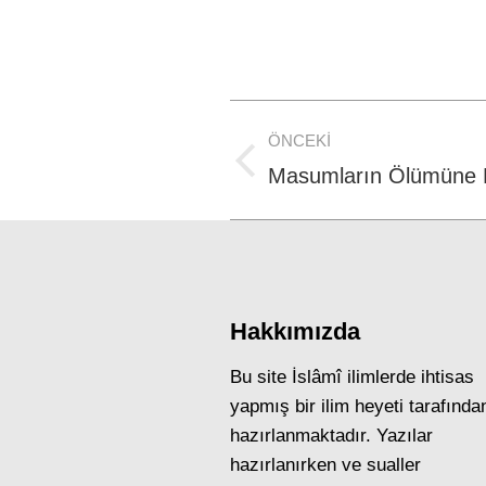
Post
ÖNCEKI
navigation
Previous
Masumların Ölümüne 
post:
Hakkımızda
Bu site İslâmî ilimlerde ihtisas
yapmış bir ilim heyeti tarafında
hazırlanmaktadır. Yazılar
hazırlanırken ve sualler