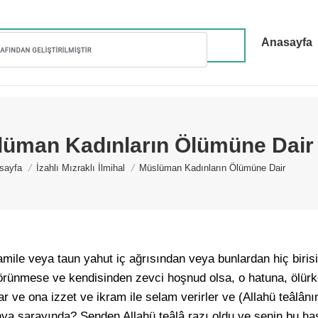
Anasayfa
üman Kadınların Ölümüne Dair
 are here:
sayfa
İzahlı Mızraklı İlmihal
Müslüman Kadınların Ölümüne Dair
amile veya taun yahut iç ağrısından veya bunlardan hiç biri
örünmese ve kendisinden zevci hoşnud olsa, o hatuna, ölür
ar ve ona izzet ve ikram ile selam verirler ve (Allahü teâlânın
ünya sarayında? Senden Allahü teâlâ razı oldu ve senin bu has