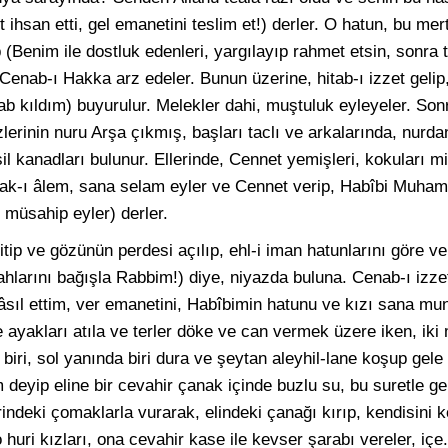
 ihsan etti, gel emanetini teslim et!) derler. O hatun, bu me
 (Benim ile dostluk edenleri, yargılayıp rahmet etsin, sonra
 Cenab-ı Hakka arz edeler. Bunun üzerine, hitab-ı izzet gelip,
 kıldım) buyurulur. Melekler dahi, muştuluk eyleyeler. Son
lerinin nuru Arşa çıkmış, başları taclı ve arkalarında, nurdan
il kanadları bulunur. Ellerinde, Cennet yemişleri, kokuları mi
allak-ı âlem, sana selam eyler ve Cennet verip, Habîbi Muh
 müsahip eyler) derler.
şitip ve gözünün perdesi açılıp, ehl-i iman hatunlarını göre 
hlarını bağışla Rabbim!) diye, niyazda buluna. Cenab-ı izzett
sıl ettim, ver emanetini, Habîbimin hatunu ve kızı sana mun
ve ayakları atıla ve terler döke ve can vermek üzere iken, iki
biri, sol yanında biri dura ve şeytan aleyhil-lane koşup gele
 deyip eline bir cevahir çanak içinde buzlu su, bu suretle ge
erindeki çomaklarla vurarak, elindeki çanağı kırıp, kendisini
huri kızları, ona cevahir kase ile kevser şarabı vereler, iç