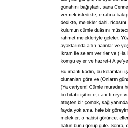
günahını bağışladı, sana Cennet
vermek istedikte, etrafına bakıp
dedikte, melekler dahi, ricasını
kulumun cümle duâsını müstecab
rahmet melekleriyle geleler. Yüz
ayaklarında altın nalınlar ve yeş
ikram ile selam verirler ve (H
komşu eyler ve hazret-i Aişe’ye
Bu imanlı kadın, bu kelamları i
olunanları göre ve (Onların güna
(Ya cariyem! Cümle muradını hâ
bu hitabı işitince, canı titreye 
ateşten bir çomak, sağ yanında 
fayda yok ama, hele bir göreyim
melekler, o habisi görünce, ell
hatun bunu görüp güle. Sonra, o 