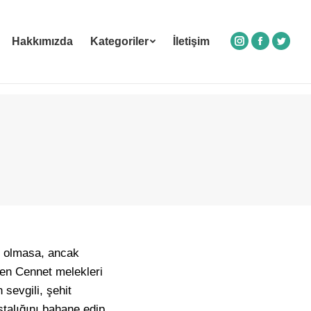
Hakkımızda
Kategoriler
İletişim
Instagram
Facebook
Twitte
si olmasa, ancak
ken Cennet melekleri
 sevgili, şehit
talığını bahane edip,