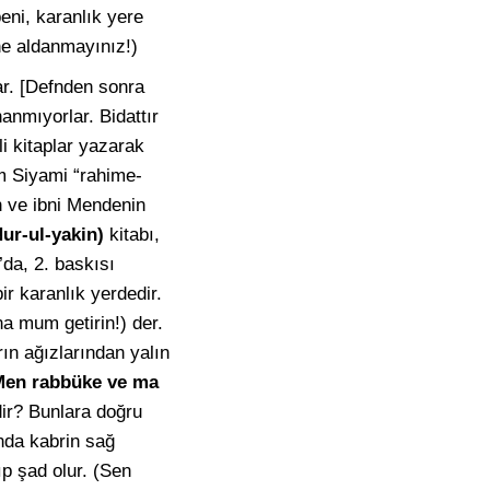
beni, karanlık yere
ne aldanmayınız!)
ar. [Defnden sonra
anmıyorlar. Bidattır
li kitaplar yazarak
im Siyami “rahime-
n ve ibni Mendenin
Nur-ul-yakin)
kitabı,
da, 2. baskısı
ir karanlık yerdedir.
a mum getirin!) der.
ın ağızlarından yalın
Men rabbüke ve ma
dir? Bunlara doğru
nda kabrin sağ
ıp şad olur. (Sen