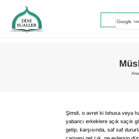
Müsl
You
Ana
Şimdi, o avret ki lohusa veya h
yabancı erkeklere açık saçık g
gelip, karşısında, saf saf dururl
cariyesi gel çık, ne eylersin d