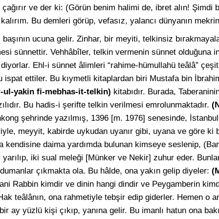
çağırır ve der ki: (Görün benim halimi de, ibret alın! Şimdi 
 kalırım. Bu demleri görüp, vefasız, yalancı dünyanın mekri
başının ucuna gelir. Zinhar, bir meyiti, telkinsiz bırakmayal
esi sünnettir. Vehhâbîler, telkin vermenin sünnet olduğuna in
diyorlar. Ehl-i sünnet âlimleri “rahime-hümullahü teâlâ” çeşit
ispat ettiler. Bu kıymetli kitaplardan biri Mustafa bin İbrah
-ul-yakin fi-mebhas-it-telkin)
kitabıdır. Burada, Taberanini
zılıdır. Bu hadis-i şerifte telkin verilmesi emrolunmaktadır.
(
ong şehrinde yazılmış, 1396 [m. 1976] senesinde, İstanbul’
riyle, meyyit, kabirde uykudan uyanır gibi, uyana ve göre ki b
a kendisine daima yardımda bulunan kimseye seslenip, (Ban
yarılıp, iki sual meleği [Münker ve Nekir] zuhur eder. Bunlar
 dumanlar çıkmakta ola. Bu hâlde, ona yakın gelip diyeler:
(
ani Rabbin kimdir ve dinin hangi dindir ve Peygamberin kim
Hak teâlânın, ona rahmetiyle tebşir edip giderler. Hemen o a
 bir ay yüzlü kişi çıkıp, yanına gelir. Bu imanlı hatun ona bak