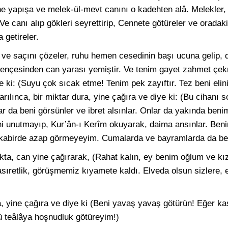
e yapışa ve melek-ül-mevt canını o kadehten alâ. Melekler,
 Ve canı alıp gökleri seyrettirip, Cennete götüreler ve orada
 getireler.
ve saçını çözeler, ruhu hemen cesedinin başı ucuna gelip, de
 pençesinden can yarası yemiştir. Ve tenim gayet zahmet çekm
ye ki: (Suyu çok sıcak etme! Tenim pek zayıftır. Tez beni elin
arılınca, bir miktar dura, yine çağıra ve diye ki: (Bu cihan
r da beni görsünler ve ibret alsınlar. Onlar da yakında benim
ni unutmayıp, Kur’ân-ı Kerîm okuyarak, daima ansınlar. Beni
i kabirde azap görmeyeyim. Cumalarda ve bayramlarda da beni
kta, can yine çağırarak, (Rahat kalın, ey benim oğlum ve 
asıretlik, görüşmemiz kıyamete kaldı. Elveda olsun sizlere,
, yine çağıra ve diye ki (Beni yavaş yavaş götürün! Eğer ka
 teâlâya hoşnudluk götüreyim!)