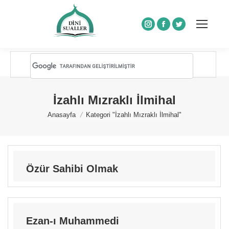
Instagram
Facebook
Twitter
İzahlı Mızraklı İlmihal
You are here:
Anasayfa
Kategori "İzahlı Mızraklı İlmihal"
Özür Sahibi Olmak
Ezan-ı Muhammedi