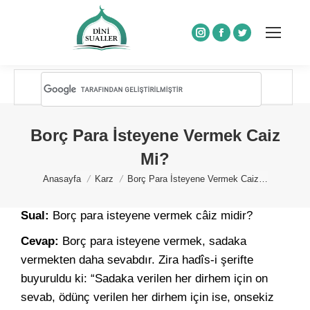
Instagram
Facebook
Twitter
Borç Para İsteyene Vermek Caiz
Mi?
You are here:
Anasayfa
Karz
Borç Para İsteyene Vermek Caiz…
Sual:
Borç para isteyene vermek câiz midir?
Cevap:
Borç para isteyene vermek, sadaka
vermekten daha sevabdır. Zira hadîs-i şerifte
buyuruldu ki: “Sadaka verilen her dirhem için on
sevab, ödünç verilen her dirhem için ise, onsekiz