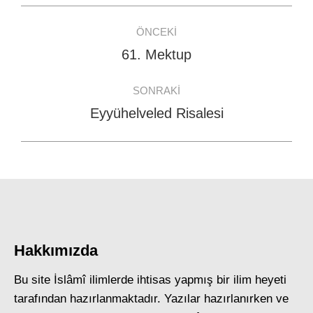
Post
ÖNCEKI
navigation
61. Mektup
Previous
post:
SONRAKI
Eyyühelveled Risalesi
Next
post:
Hakkımızda
Bu site İslâmî ilimlerde ihtisas yapmış bir ilim heyeti
tarafından hazırlanmaktadır. Yazılar hazırlanırken ve