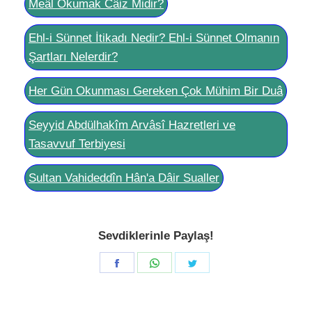
Meâl Okumak Câiz Midir?
Ehl-i Sünnet İtikadı Nedir? Ehl-i Sünnet Olmanın
Şartları Nelerdir?
Her Gün Okunması Gereken Çok Mühim Bir Duâ
Seyyid Abdülhakîm Arvâsî Hazretleri ve
Tasavvuf Terbiyesi
Sultan Vahideddîn Hân'a Dâir Sualler
Sevdiklerinle Paylaş!
Share
Share
Share
on
on
on
Facebook
WhatsApp
Twitter