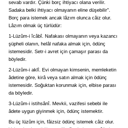
sevab vardır. Çünki borç ihtiyacı olana verilir.
Sadaka belki ihtiyacı olmayanın eline düşebilir”.
Borç para istemek ancak lâzım olunca câiz olur.
Lâzım olmak üç türlüdür:
1-Lüzûm-i îcâbî. Nafakası olmayanın veya kazancı
şüpheli olanın, helâl nafaka almak için, ödünç
istemesidir. Setr-i avret için çamaşır parası da
böyledir.
2-Lüzûm-i aklî. Evi olmayan kimsenin, memleketin
âdetine göre, kirâ veya satın almak için ödünç
istemesidir. Soğuktan korunmak için, elbise parası
da böyledir.
3-Lüzûm-i istihsânî. Mevkii, vazifesi sebebi ile
âdete uygun giyinmek için, ödünç istemektir.
Bu üç lüzûm için, fâizsiz ödünç istemek câiz olur.