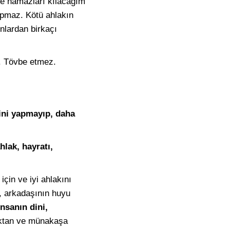
ce namazları kılacağım
apmaz. Kötü ahlakın
unlardan birkaçı
. Tövbe etmez.
ini yapmayıp, daha
hlak, hayratı,
için ve iyi ahlakını
ı, arkadaşının huyu
İnsanın dini,
aktan ve münakaşa