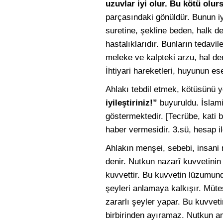
uzuvlar iyi olur. Bu kötü olur
parçasındaki gönüldür. Bunun iyi
suretine, şekline beden, halk de
hastalıklarıdır. Bunların tedavil
meleke ve kalpteki arzu, hal dem
İhtiyari hareketleri, huyunun ese
Ahlakı tebdil etmek, kötüsünü y
iyileştiriniz!”
buyuruldu. İslam
göstermektedir. [Tecrübe, kati b
haber vermesidir. 3.sü, hesap ile
Ahlakın menşei, sebebi, insani r
denir. Nutkun nazarî kuvvetinin 
kuvvettir. Bu kuvvetin lüzumun
şeyleri anlamaya kalkışır. Müte
zararlı şeyler yapar. Bu kuvvet
birbirinden ayıramaz. Nutkun am