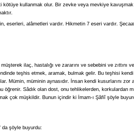
i kötüye kullanmak olur. Bir zevke veya mevkiye kavuşmak i
aktır.
n, eserleri, alâmetleri vardır. Hikmetin 7 eseri vardır. Şecaati
 müşterek ilaç, hastalığı ve zararını ve sebebini ve zıttını ve
kendinde teşhis etmek, aramak, bulmak gelir. Bu teşhisi kendi
anlar. Mümin, müminin aynasıdır. İnsan kendi kusurlarını zor 
u öğrenir. Sâdık olan dost, onu tehlikelerden, korkulardan 
mak çok müşkildir. Bunun içindir ki İmam-ı Şâfiî şöyle buyur
” da şöyle buyurdu: