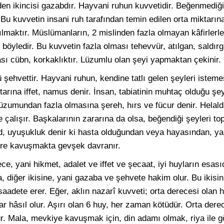
en ikincisi gazabdır. Hayvani ruhun kuvvetidir. Beğenmediği,
 Bu kuvvetin insani ruh tarafından temin edilen orta miktarın
tılmaktır. Müslümanların, 2 mislinden fazla olmayan kâfirlerle
öyledir. Bu kuvvetin fazla olması tehevvür, atılgan, saldır
ası cübn, korkaklıktır. Lüzumlu olan şeyi yapmaktan çekinir.
ehvettir. Hayvani ruhun, kendine tatlı gelen şeyleri istemes
tarına iffet, namus denir. İnsan, tabiatinin muhtaç olduğu şey
Lüzumundan fazla olmasına şereh, hırs ve fücur denir. Helal
e çalışır. Başkalarının zararına da olsa, beğendiği şeyleri to
 uyuşukluk denir ki hasta olduğundan veya hayasından, ya
ere kavuşmakta gevşek davranır.
ece, yani hikmet, adalet ve iffet ve şecaat, iyi huyların esası
 diğer ikisine, yani gazaba ve şehvete hakim olur. Bu ikisini
aadete erer. Eğer, aklın nazarî kuvveti; orta derecesi olan h
r hâsıl olur. Aşırı olan 6 huy, her zaman kötüdür. Orta dere
olur. Mala, mevkiye kavuşmak için, din adamı olmak, riya ile 