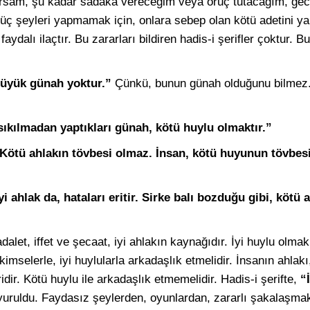
aparsam, şu kadar sadaka vereceğim veya oruç tutacağım, ge
güç şeyleri yapmamak için, onlara sebep olan kötü adetini y
aydalı ilaçtır. Bu zararları bildiren hadis-i şerifler çoktur. B
büyük günah yoktur.”
Çünkü, bunun günah olduğunu bilmez
ıkılmadan yaptıkları günah, kötü huylu olmaktır.”
 Kötü ahlakın tövbesi olmaz. İnsan, kötü huyunun tövbes
yi ahlak da, hataları eritir. Sirke balı bozduğu gibi, kötü a
alet, iffet ve şecaat, iyi ahlakın kaynağıdır. İyi huylu olmak 
imselerle, iyi huylularla arkadaşlık etmelidir. İnsanın ahlak
aridir. Kötü huylu ile arkadaşlık etmemelidir. Hadis-i şerifte,
“
uruldu. Faydasız şeylerden, oyunlardan, zararlı şakalaşm