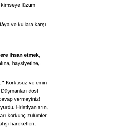
ka kimseye lüzum
lâya ve kullara karşı
ere ihsan etmek,
alına, haysiyetine,
.”
Korkusuz ve emin
. Düşmanları dost
 cevap vermeyiniz!
yurdu. Hristiyanların,
arı korkunç zulümler
ahşi hareketleri,