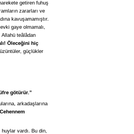
 harekete getiren fuhuş
ramların zararları ve
adına kavuşamamıştır.
 mevki gaye olmamalı,
 Allahü teâlâdan
lı! Öleceğini hiç
üzüntüler, güçlükler
üfre götürür.”
şularına, arkadaşlarına
r, Cehennem
 huylar vardı. Bu din,