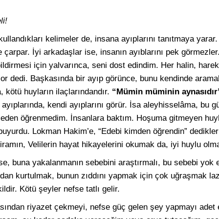
li!
ullandıkları kelimeler de, insana ayıplarını tanıtmaya yara
 çarpar. İyi arkadaşlar ise, insanın ayıblarını pek görmezler
ildirmesi için yalvarınca, seni dost edindim. Her halin, harek
sor dedi. Başkasında bir ayıp görünce, bunu kendinde arama
 kötü huyların ilaçlarındandır.
“Mümin müminin aynasıdır
ayıplarında, kendi ayıplarını görür. İsa aleyhisselâma, bu g
mseden öğrenmedim. İnsanlara baktım. Hoşuma gitmeyen huyla
buyurdu. Lokman Hakim’e, “Edebi kimden öğrendin” dedikler
 kiramın, Velilerin hayat hikayelerini okumak da, iyi huylu ol
e, buna yakalanmanın sebebini araştırmalı, bu sebebi yok 
dan kurtulmak, bunun zıddını yapmak için çok uğraşmak laz
dir. Kötü şeyler nefse tatlı gelir.
asından riyazet çekmeyi, nefse güç gelen şey yapmayı adet 