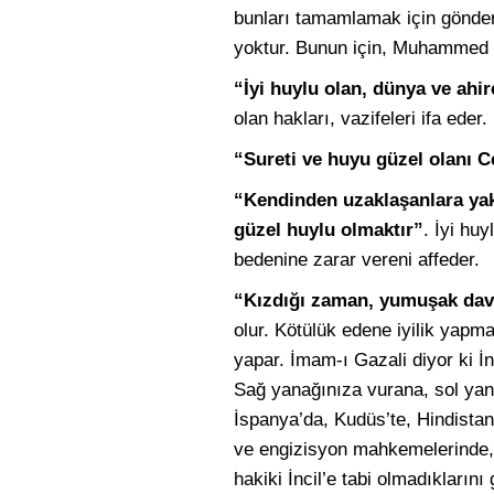
bunları tamamlamak için gönder
yoktur. Bunun için, Muhammed 
“İyi huylu olan, dünya ve ahir
olan hakları, vazifeleri ifa eder.
“Sureti ve huyu güzel olanı 
“Kendinden uzaklaşanlara yak
güzel huylu olmaktır”
. İyi hu
bedenine zarar vereni affeder.
“Kızdığı zaman, yumuşak davra
olur. Kötülük edene iyilik yapm
yapar. İmam-ı Gazali diyor ki İ
Sağ yanağınıza vurana, sol yanağ
İspanya’da, Kudüs’te, Hindista
ve engizisyon mahkemelerinde, bi
hakiki İncil’e tabi olmadıklarını