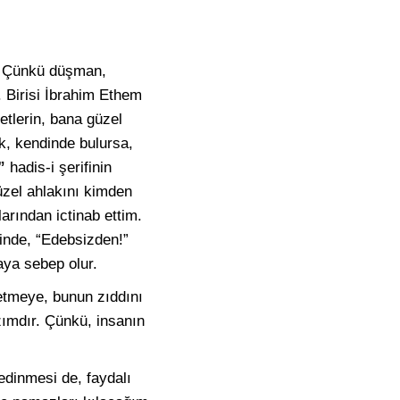
r. Çünkü düşman,
. Birisi İbrahim Ethem
etlerin, bana güzel
k, kendinde bulursa,
”
hadis-i şerifinin
üzel ahlakını kimden
rından ictinab ettim.
inde, “Edebsizden!”
maya sebep olur.
etmeye, bunun zıddını
ımdır. Çünkü, insanın
edinmesi de, faydalı