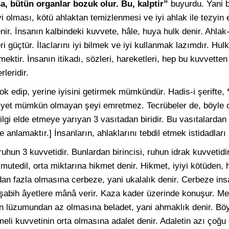
sa, bütün organlar bozuk olur. Bu, kalptir”
buyurdu. Yani b
 olması, kötü ahlaktan temizlenmesi ve iyi ahlak ile tezyin 
nir. İnsanın kalbindeki kuvvete, hâle, huya hulk denir. Ahlak
eri güçtür. İlaclarını iyi bilmek ve iyi kullanmak lazımdır. Hul
ektir. İnsanın itikadı, sözleri, hareketleri, hep bu kuvvetten
rleridir.
ok edip, yerine iyisini getirmek mümkündür. Hadis-i şerifte,
iyet mümkün olmayan şeyi emretmez. Tecrübeler de, böyle 
ilgi elde etmeye yarıyan 3 vasıtadan biridir. Bu vasıtalardan 
 anlamaktır.] İnsanların, ahlaklarını tebdil etmek istidadları 
uhun 3 kuvvetidir. Bunlardan birincisi, ruhun idrak kuvvetidi
mutedil, orta miktarına hikmet denir. Hikmet, iyiyi kötüden, 
dan fazla olmasına cerbeze, yani ukalalık denir. Cerbeze 
şabih âyetlere mânâ verir. Kaza kader üzerinde konuşur. Mekr,
in lüzumundan az olmasına beladet, yani ahmaklık denir. Böy
eli kuvvetinin orta olmasına adalet denir. Adaletin azı çoğu