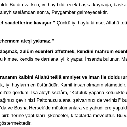
ildi. Bu din varken, iyi huy bildirecek başka kaynağa, baş
aleyhisselâmdan sonra, Peygamber gelmeyecektir.
et saadetlerine kavuşur.”
Çünkü iyi huylu kimse, Allahü teâ
Cehennem ateşi yakmaz.”
laşmak, zulüm edenleri affetmek, kendini mahrum edenl
ylu kimse, kendisine darılana iyilik yapar. İhsanda bulunur. M
nanın kalbini Allahü teâlâ emniyet ve iman ile doldurur
ak, iyi huyların en üstünüdür. Kamil insan olmanın alâmetidir
ncil’de gördüm: İsa aleyhisselâm, “Kötülük yapana kötülükle
ınızı çeviriniz! Paltonuzu alana, şalvarınızı da veriniz!” bu
n’da ve Bosna Hersek’de müslümanlara ve yahudilere yaptıkl
rbirlerine yaptıkları işkenceler, kitaplarda mevcuttur. Bu v
 göstermektedir.