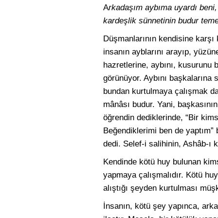
A
rkadaşım aybıma uyardı beni,
kardeşlik sünnetinin budur teme
Düşmanlarının kendisine karşı k
insanın ayblarını arayıp, yüzüne
hazretlerine, aybını, kusurunu b
görünüyor. Aybını başkalarına 
bundan kurtulmaya çalışmak da,
mânâsı budur. Yani, başkasının 
öğrendin dediklerinde, “Bir ki
Beğendiklerimi ben de yaptım” 
dedi. Selef-i salihinin, Ashâb-ı
Kendinde kötü huy bulunan kims
yapmaya çalışmalıdır. Kötü huy
alıştığı şeyden kurtulması müşkil
İnsanın, kötü şey yapınca, ark