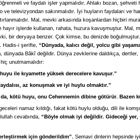
 öğrenmeli ve faydalı işler yapmalıdır. Ahlakı bozan, şehveti
o ve televizyondan sakınmalıdır. İyi huyların faydaları ve ha
ırlanmalıdır. Mal, mevki arkasında koşanlardan hiçbiri mur
ve hayır işlerde kullanan, rahata, huzura kavuşmuştur. Mal,
vki, bir deryaya benzer. Çok kimse, bu denizde boğulmuştur.
 Hadis-i şerifte,
“Dünyada, kalıcı değil, yolcu gibi yaşama
 dünyada Bâkî değildir. Dünya zevklerine daldıkça, dertler, 
i hiç unutmamalıdır:
yi huyu ile kıyamette yüksek derecelere kavuşur.”
faydalısı, az konuşmak ve iyi huylu olmaktır.”
a da, kötü huyu, onu Cehennemin dibine götürür. Bazen k
 geceleri namaz kıldığı, fakat kötü huylu olduğu, dili ile kom
ûlullah cevabında,
“Böyle olmak iyi değildir. Gideceği ye
rleştirmek için gönderildim”.
Semavi dinlerin hepsinde iyi