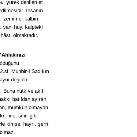
u, yürek denilen et
edilmesidir. İnsanın
-ı zemime, kalbin
k, yani huy, kalpteki
 hâsıl olmaktadır.
“Ahlakınızı
olduğunu
2.si, Muhbir-i Sadıkın
aynı değildir.
r. Buna nutk ve akıl
hakkı batıldan ayıran
insan, mümkün olmayan
 hile, sihir gibi
le kimse, hayrı, şerri
 olmaz.