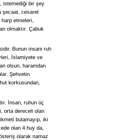
 istemediği bir şey
a şecaat, cesaret
 harp etmeleri,
gan olmaktır. Çabuk
idir. Bunun insani ruh
leri, İslamiyete ve
dan olsun, haramdan
plar. Şehvetin
hut korkusundan,
dır. İnsan, ruhun üç
, orta dereceli olan
ikmeti bulamayıp, iki
cede olan 4 huy da,
gösteriş olarak namaz