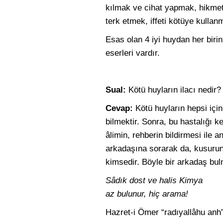
kılmak ve cihat yapmak, hikmet
terk etmek, iffeti kötüye kullanm
Esas olan 4 iyi huydan her birini
eserleri vardır.
Sual:
Kötü huyların ilacı nedir?
Cevap:
Kötü huyların hepsi için
bilmektir. Sonra, bu hastalığı 
âlimin, rehberin bildirmesi ile 
arkadaşına sorarak da, kusurun
kimsedir. Böyle bir arkadaş bul
Sâdık dost ve halis Kimya
az bulunur, hiç arama!
Hazret-i Ömer “radıyallâhu anh