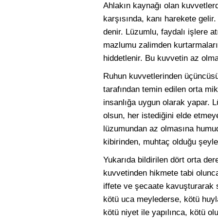
Ahlakın kaynağı olan kuvvetlerd
karşısında, kanı harekete gelir.
denir. Lüzumlu, faydalı işlere a
mazlumu zalimden kurtarmaları b
hiddetlenir. Bu kuvvetin az olm
Ruhun kuvvetlerinden üçüncüsü ş
tarafından temin edilen orta mik
insanlığa uygun olarak yapar. 
olsun, her istediğini elde etmey
lüzumundan az olmasına humud,
kibirinden, muhtaç olduğu şeyl
Yukarıda bildirilen dört orta der
kuvvetinden hikmete tabi olunca,
iffete ve şecaate kavuşturarak s
kötü uca meylederse, kötü huyla
kötü niyet ile yapılınca, kötü 