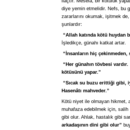
ilaçtır. Mesela, bir kötülük y
diye yemin etmelidir. Nefs, bu 
zararlarını okumak, işitmek de, f
şunlardır:
“Allah katında kötü huydan 
İşledikçe, günahı katkat artar.
“İnsanların hiç çekinmeden, s
“Her günahın tövbesi vardır.
kötüsünü yapar.”
“Sıcak su buzu erittiği gibi, i
Hasenâtı mahveder.”
Kötü niyet ile olmayan hikmet, ad
muhafaza edebilmek için, salih k
gibi olur. Ahlak, hastalık gibi s
arkadaşının dini gibi olur”
buy