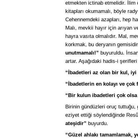
etmekten ictinab etmelidir. İlim
kitapları okumamalı, böyle rady
Cehennemdeki azapları, hep hat
Malı, mevkii hayır için arıyan 
hayra vasıta olmalıdır. Mal, me
korkmak, bu deryanın gemisidir.
unutmamalı!”
buyuruldu. İnsan,
artar. Aşağıdaki hadis-i şerifler
“İbadetleri az olan bir kul, i
“İbadetlerin en kolayı ve çok 
“Bir kulun ibadetleri çok ols
Birinin gündüzleri oruç tuttuğu,
eziyet ettiği söylendiğinde Res
ateşidir”
buyurdu.
“Güzel ahlakı tamamlamak, ye