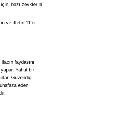
çin, bazı zevklerini
n ve iffetin 11’er
 ilacın faydasını
 yapar. Yahut bir
anlar. Güvendiği
muhafaza eden
du: