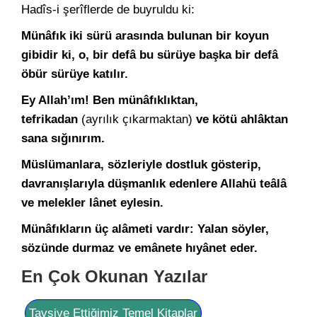
Hadîs-i şerîflerde de buyruldu ki:
Münâfık iki sürü arasında bulunan bir koyun
gibidir ki, o, bir defâ bu sürüye başka bir defâ
öbür sürüye katılır.
Ey Allah’ım! Ben münâfıklıktan,
tefrikadan
(ayrılık çıkarmaktan)
ve kötü ahlâktan
sana sığınırım.
Müslümanlara, sözleriyle dostluk gösterip,
davranışlarıyla düşmanlık edenlere Allahü teâlâ
ve melekler lânet eylesin.
Münâfıkların üç alâmeti vardır: Yalan söyler,
sözünde durmaz ve emânete hıyânet eder.
En Çok Okunan Yazılar
Tavsiye Ettiğimiz Temel Kitaplar