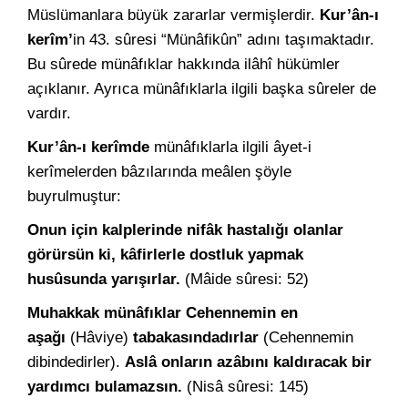
Müslümanlara büyük zararlar vermişlerdir.
Kur’ân-ı
kerîm’
in 43. sûresi “Münâfikûn” adını taşımaktadır.
Bu sûrede münâfıklar hakkında ilâhî hükümler
açıklanır. Ayrıca münâfıklarla ilgili başka sûreler de
vardır.
Kur’ân-ı kerîmde
münâfıklarla ilgili âyet-i
kerîmelerden bâzılarında meâlen şöyle
buyrulmuştur:
Onun için kalplerinde nifâk hastalığı olanlar
görürsün ki, kâfirlerle dostluk yapmak
husûsunda yarışırlar.
(Mâide sûresi: 52)
Muhakkak münâfıklar Cehennemin en
aşağı
(Hâviye)
tabakasındadırlar
(Cehennemin
dibindedirler).
Aslâ onların azâbını kaldıracak bir
yardımcı bulamazsın.
(Nisâ sûresi: 145)