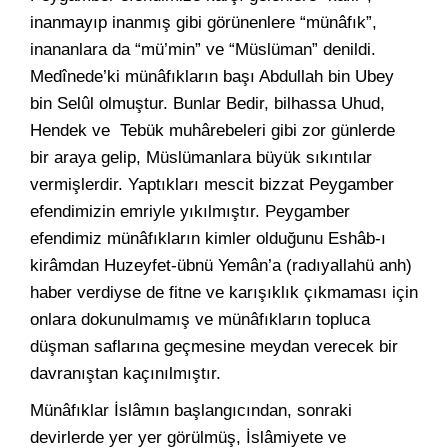
inanmayıp inanmış gibi görünenlere “münâfık”,
inananlara da “mü’min” ve “Müslüman” denildi.
Medînede’ki münâfıkların başı Abdullah bin Ubey
bin Selûl olmuştur. Bunlar Bedir, bilhassa Uhud,
Hendek ve Tebük muhârebeleri gibi zor günlerde
bir araya gelip, Müslümanlara büyük sıkıntılar
vermişlerdir. Yaptıkları mescit bizzat Peygamber
efendimizin emriyle yıkılmıştır. Peygamber
efendimiz münâfıkların kimler olduğunu Eshâb-ı
kirâmdan Huzeyfet-übnü Yemân’a (radıyallahü anh)
haber verdiyse de fitne ve karışıklık çıkmaması için
onlara dokunulmamış ve münâfıkların topluca
düşman saflarına geçmesine meydan verecek bir
davranıştan kaçınılmıştır.
Münâfıklar İslâmın başlangıcından, sonraki
devirlerde yer yer görülmüş, İslâmiyete ve