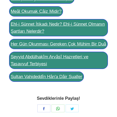
Meâl Okumak Câiz Midir?
Ehl-i Sünnet İtikadı Nedir? Ehl-i Sünnet Olmanın
Şartları Nelerdir?
Her Gün Okunması Gereken Çok Mühim Bir Duâ
Seyyid Abdülhakîm Arvâsî Hazretleri ve
Tasavvuf Terbiyesi
Sultan Vahideddîn Hân'a Dâir Sualler
Sevdiklerinle Paylaş!
Share
Share
Share
on
on
on