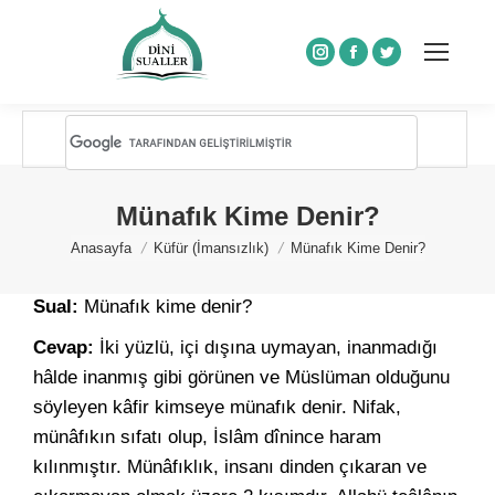
Instagram
Facebook
Twitter
Münafık Kime Denir?
You are here:
Anasayfa
Küfür (İmansızlık)
Münafık Kime Denir?
Sual:
Münafık kime denir?
Cevap:
İki yüzlü, içi dışına uymayan, inanmadığı
hâlde inanmış gibi görünen ve Müslüman olduğunu
söyleyen kâfir kimseye münafık denir. Nifak,
münâfıkın sıfatı olup, İslâm dînince haram
kılınmıştır. Münâfıklık, insanı dinden çıkaran ve