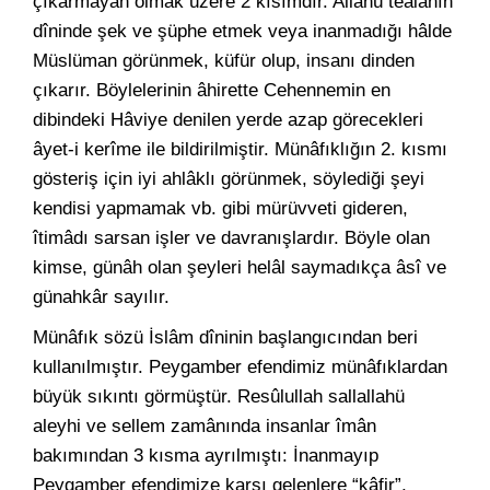
çıkarmayan olmak üzere 2 kısımdır. Allahü teâlânın
dîninde şek ve şüphe etmek veya inanmadığı hâlde
Müslüman görünmek, küfür olup, insanı dinden
çıkarır. Böylelerinin âhirette Cehennemin en
dibindeki Hâviye denilen yerde azap görecekleri
âyet-i kerîme ile bildirilmiştir. Münâfıklığın 2. kısmı
gösteriş için iyi ahlâklı görünmek, söylediği şeyi
kendisi yapmamak vb. gibi mürüvveti gideren,
îtimâdı sarsan işler ve davranışlardır. Böyle olan
kimse, günâh olan şeyleri helâl saymadıkça âsî ve
günahkâr sayılır.
Münâfık sözü İslâm dîninin başlangıcından beri
kullanılmıştır. Peygamber efendimiz münâfıklardan
büyük sıkıntı görmüştür. Resûlullah sallallahü
aleyhi ve sellem zamânında insanlar îmân
bakımından 3 kısma ayrılmıştı: İnanmayıp
Peygamber efendimize karşı gelenlere “kâfir”,