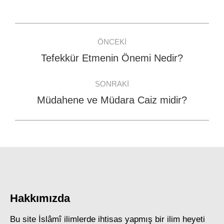
Facebook
WhatsApp
Twitter
Post
ÖNCEKI
navigation
Tefekkür Etmenin Önemi Nedir?
Previous
post:
SONRAKI
Müdahene ve Müdara Caiz midir?
Next
post:
Hakkımızda
Bu site İslâmî ilimlerde ihtisas yapmış bir ilim heyeti