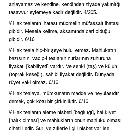
anlayamaz ve kendine, kendinden ziyade yakınlığı
tasavvur eylemeye kadir değildir. 4/205.
¥ Hak tealanın ihatası mücmelin müfassalı ihatası
gibidir. Mesela kelime, aksamında cari olduğu
gibidir. 6/16
¥ Hak teala hiç-bir şeye hulul etmez. Mahlukatın
bazısının, vacip-i tealanın nurlarının zuhuruna
liyakati [kabiliyeti] vardır. Ve senki (taş) ve küluh
(toprak keseği), sahibi liyakat değildir. Dünyada
rüyet vaki olmaz. 6/16
¥ Hak tealaya, mümkünatın madde ve heyulasıdır
demek, çok kötü bir çirkinliktir. 6/16
¥ Hak tealanın aleme nisbeti [bağlılığı], halıkıyet
[halık olması] ve mahlukların onun mahluku olması
ciheti iledir. Suri ve zıllerle ilgili nisbet var ise,