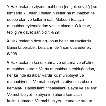
¥ Hak tealanın ziyade mahbubu [en çok sevdiği] şu
kimsedir ki, Allahü tealanın kullarına muhabbetine
sebep olan ve kulların dahi Mabud-i tealaya
muhabbet eylemelerine vesile olandır. O kimse,
teblig ve davet sahibidir. 4/29.
¥ Hak tealanın dostları, onun belasına razılardır.
Bununla beraber, belaların def’i için dua ederler.
6/206
¥ Hak tealanın kendi zatına ve sıfatına ve ef’aline
muhabbeti vardır. Ve bu muhabbetin çokluğundan,
her birinde iki itibar vardır ki, muhibbiyet ve
mahbubiyettir. Ve mahbubiyet-i zatiyenin zuhuru
kemalat-ı Habibullahtır “sallallahü aleyhi ve sellem”.
Ve muhibbiyet-i zatiyenin zuhuru kemalat-ı
kelimullahtadır. Ve mahbubiyet-i esma ve sıfatın