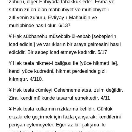
zuhuru, diğer Enbiyada tahakkuk eder. Esma ve
sıfatın zılleri olan mahbubiyet ve muhibbiyet-i
zıllıyenin zuhuru, Evliyay-ı Mahbubin ve
muhibbinde hasıl olur. 6/137
¥ Hak sübhanehu müsebbib-ül-esbab [sebeplerin
icad edicisi] ve varlıkların bir araya gelmesini hasıl
edicidir. Bir sebep icad etmeye kadırdir. 5/17
¥ Hak teala hikmet-i baliğası ile [yüce hikmeti ile],
kendi yüce kudretini, hikmet perdesinde gizli
kılmıştır. 4/110.
¥ Hak teala cümleyi Cehenneme atsa, zulm değildir.
Zira, kendi mülkünde tasarruf etmektedir. 4/11
¥ Hak teala kullarının rızklarına kefildir. Günlük
erzakı ele geçirmek için fazla çalışarak, kendilerini
perişan eylemeyeler. Eğer az bir çalışma ile