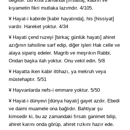
değildir. Bu kısa zamanda [fırsatta], kabrin ve
kıyametin fikri mutlaka lazımdır. 4/105.
¥ Hayat-i kabirde [kabir hayatında], his [hissiyat]
vardır. Hareket yoktur. 4/34
¥ Hayati çend ruzeyi [birkaç günlük hayatı] ahiret
azığının tahsiline sarf edip, diğer işleri Hak celle ve
alaya sipariş edeler. Magrib ve meşrıkın Rabbi,
Ondan başka ilah yoktur. Onu vekil edin. 5/8
¥ Hayatta iken kabir ittihazı, ya mekruh veya
müstehaptır. 5/51
¥ Hayvanlarda nefs-i emmare yoktur. 5/50
¥ Hayat-i dünyevi [dünya hayatı] gayet azdır. Ebedi
ve daimi muamele ona bağlıdır. Bahtiyar şu
kimsedir ki, bu az zamandaki fırsatı ganimet bilip,
ahiret karını onda görüp, ahiret rızkını hazır ede.