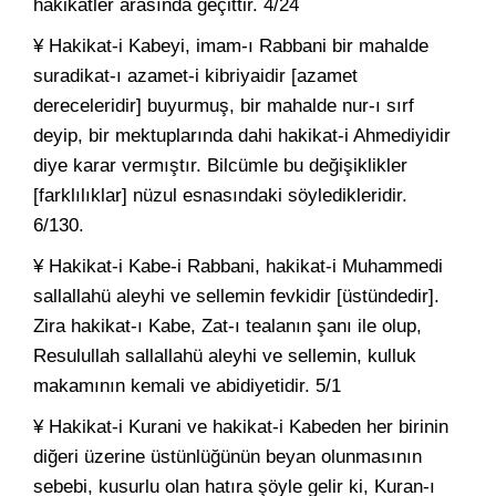
hakikatler arasında geçittir. 4/24
¥ Hakikat-i Kabeyi, imam-ı Rabbani bir mahalde
suradikat-ı azamet-i kibriyaidir [azamet
dereceleridir] buyurmuş, bir mahalde nur-ı sırf
deyip, bir mektuplarında dahi hakikat-i Ahmediyidir
diye karar vermıştır. Bilcümle bu değişiklikler
[farklılıklar] nüzul esnasındaki söyledikleridir.
6/130.
¥ Hakikat-i Kabe-i Rabbani, hakikat-i Muhammedi
sallallahü aleyhi ve sellemin fevkidir [üstündedir].
Zira hakikat-ı Kabe, Zat-ı tealanın şanı ile olup,
Resulullah sallallahü aleyhi ve sellemin, kulluk
makamının kemali ve abidiyetidir. 5/1
¥ Hakikat-i Kurani ve hakikat-i Kabeden her birinin
diğeri üzerine üstünlüğünün beyan olunmasının
sebebi, kusurlu olan hatıra şöyle gelir ki, Kuran-ı