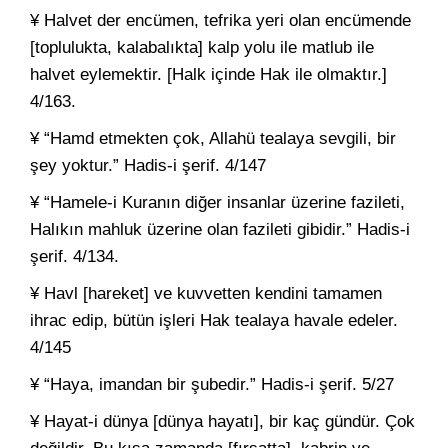
¥ Halvet der encümen, tefrika yeri olan encümende
[toplulukta, kalabalıkta] kalp yolu ile matlub ile
halvet eylemektir. [Halk içinde Hak ile olmaktır.]
4/163.
¥ “Hamd etmekten çok, Allahü tealaya sevgili, bir
şey yoktur.” Hadis-i şerif. 4/147
¥ “Hamele-i Kuranın diğer insanlar üzerine fazileti,
Halıkın mahluk üzerine olan fazileti gibidir.” Hadis-i
şerif. 4/134.
¥ Havl [hareket] ve kuvvetten kendini tamamen
ihrac edip, bütün işleri Hak tealaya havale edeler.
4/145
¥ “Haya, imandan bir şubedir.” Hadis-i şerif. 5/27
¥ Hayat-i dünya [dünya hayatı], bir kaç gündür. Çok