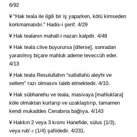
6/92
¥ “Hak teala ile ilgili bir iş yaparken, kötü kimseden
korkmamalıdır.” Hadis-i şerif. 4/29
¥ Hak tealanın mahall-i nazarı kalpdir. 4/48
¥ Hak teala cilve buyurursa [dilerse], sonradan
yaratılmış biçare mahluk ademe teveccüh eder.
4/13
¥ Hak teala Resulullahın “sallallahü aleyhi ve
sellem” razı olmasını taleb etmektedir. 4/10.
¥ Hak sübhanehu ve teala, masivaya [mahluklara]
köle olmaktan kurtarıp ve uzaklaştırıp, tamamen
kendi mukaddes Cenabına bağlıya. 4/143
¥ Hakkın 2 veya 3 kısmı Hanefide, sülus (1/3),
veya rub’-ı (1/4) şafiidedir. 4/231.