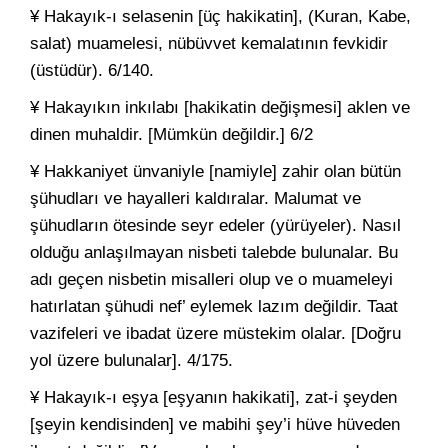
¥ Hakayık-ı selasenin [üç hakikatin], (Kuran, Kabe,
salat) muamelesi, nübüvvet kemalatının fevkidir
(üstüdür). 6/140.
¥ Hakayıkın inkılabı [hakikatin değişmesi] aklen ve
dinen muhaldir. [Mümkün değildir.] 6/2
¥ Hakkaniyet ünvaniyle [namiyle] zahir olan bütün
şühudları ve hayalleri kaldıralar. Malumat ve
şühudların ötesinde seyr edeler (yürüyeler). Nasıl
olduğu anlaşılmayan nisbeti talebde bulunalar. Bu
adı geçen nisbetin misalleri olup ve o muameleyi
hatırlatan şühudi nef’ eylemek lazım değildir. Taat
vazifeleri ve ibadat üzere müstekim olalar. [Doğru
yol üzere bulunalar]. 4/175.
¥ Hakayık-ı eşya [eşyanın hakikati], zat-i şeyden
[şeyin kendisinden] ve mabihi şey’i hüve hüveden