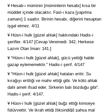
¥ Hesab-ı müminin [müminlerin hesabı] kısa bir
müddet içinde olacaktır. Fasl-ı kaza [yapılma
zamanı] 1 saattır. Birinin hesabı, diğerini hesaptan
işgal etmez. 4/11
¥ Hüsn-i hulk [güzel ahlak] hakkındaki Hadis-i
şerifler. 4/147 [Cevap Veremedi: 342, Herkese
Lazım Olan İman: 141.]
¥ “Hüsn-i hulk [güzel ahlak], gücü yettiği halde
gazap eylememektir.” Hadis-i şerif. 4/147
¥ “Hüsn-i hulk [güzel ahlak] hataları eritir. Su
kırağıyı erittiği ve mahv ettiği gibi. Ve kötü ahlak
dahi ameli ifsad eder. Sirkenin balı bozduğu gibi”.
Hadis-i şerif. 4/147.
¥ Hüsn-i hulk [güzel ahlak] buğz ettiği kimseye
fütüvvettir. Ve ikrah ettiği [tiksindiği] şahsa mal