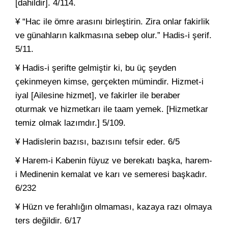
[dahildir]. 4/114.
¥ “Hac ile ömre arasını birleştirin. Zira onlar fakirlik
ve günahların kalkmasına sebep olur.” Hadis-i şerif.
5/11.
¥ Hadis-i şerifte gelmiştir ki, bu üç şeyden
çekinmeyen kimse, gerçekten mümindir. Hizmet-i
iyal [Ailesine hizmet], ve fakirler ile beraber
oturmak ve hizmetkarı ile taam yemek. [Hizmetkar
temiz olmak lazımdır.] 5/109.
¥ Hadislerin bazısı, bazısını tefsir eder. 6/5
¥ Harem-i Kabenin füyuz ve berekatı başka, harem-
i Medinenin kemalat ve karı ve semeresi başkadır.
6/232
¥ Hüzn ve ferahlığın olmaması, kazaya razı olmaya
ters değildir. 6/17