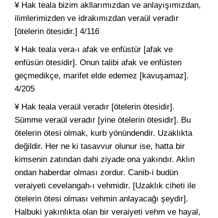
¥ Hak teala bizim akllarımızdan ve anlayışımızdan,
ilimlerimizden ve idrakımızdan veraül veradır
[ötelerin ötesidir.] 4/116
¥ Hak teala vera-ı afak ve enfüstür [afak ve
enfüsün ötesidir]. Onun talibi afak ve enfüsten
geçmedikçe, marifet elde edemez [kavuşamaz].
4/205
¥ Hak teala veraül veradır [ötelerin ötesidir].
Sümme veraül veradır [yine ötelerin ötesidir]. Bu
ötelerin ötesi olmak, kurb yönündendir. Uzaklıkta
değildir. Her ne ki tasavvur olunur ise, hatta bir
kimsenin zatından dahi ziyade ona yakındır. Aklın
ondan haberdar olması zordur. Canib-i budün
veraiyeti cevelangah-ı vehmidir. [Uzaklık ciheti ile
ötelerin ötesi olması vehmin anlayacağı şeydir].
Halbuki yakınlıkta olan bir veraiyeti vehm ve hayal,