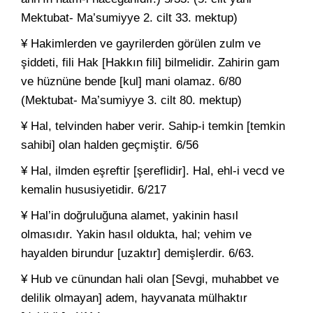
Mektubat- Ma’sumiyye 2. cilt 33. mektup)
¥ Hakimlerden ve gayrilerden görülen zulm ve
şiddeti, fili Hak [Hakkın fili] bilmelidir. Zahirin gam
ve hüznüne bende [kul] mani olamaz. 6/80
(Mektubat- Ma’sumiyye 3. cilt 80. mektup)
¥ Hal, telvinden haber verir. Sahip-i temkin [temkin
sahibi] olan halden geçmiştir. 6/56
¥ Hal, ilmden eşreftir [şereflidir]. Hal, ehl-i vecd ve
kemalin hususiyetidir. 6/217
¥ Hal’in doğruluğuna alamet, yakinin hasıl
olmasıdır. Yakin hasıl oldukta, hal; vehim ve
hayalden birundur [uzaktır] demişlerdir. 6/63.
¥ Hub ve cünundan hali olan [Sevgi, muhabbet ve
delilik olmayan] adem, hayvanata mülhaktır