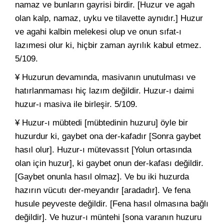
namaz ve bunların gayrisi birdir. [Huzur ve agah
olan kalp, namaz, uyku ve tilavette aynıdır.] Huzur
ve agahi kalbin melekesi olup ve onun sıfat-ı
lazımesi olur ki, hiçbir zaman ayrılık kabul etmez.
5/109.
¥ Huzurun devamında, masivanın unutulması ve
hatırlanmaması hiç lazım değildir. Huzur-ı daimi
huzur-ı masiva ile birleşir. 5/109.
¥ Huzur-ı mübtedi [mübtedinin huzuru] öyle bir
huzurdur ki, gaybet ona der-kafadır [Sonra gaybet
hasıl olur]. Huzur-ı mütevassıt [Yolun ortasında
olan için huzur], ki gaybet onun der-kafası değildir.
[Gaybet onunla hasıl olmaz]. Ve bu iki huzurda
hazırın vücutı der-meyandır [aradadır]. Ve fena
husule peyveste değildir. [Fena hasıl olmasına bağlı
değildir]. Ve huzur-ı müntehi [sona varanın huzuru