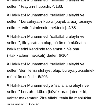
¥ Hakikat-i Muhammedi “sallallahü aleyhi ve
sellem” teayün-i hubbidir. 4/183.
¥ Hakikat-i Muhammedi “sallallahü aleyhi ve
sellem” berzehıyat-ı kübra [büyük aracı] tesmiye
edilmektedir [isimlendirilmektedir]. 4/88
¥ Hakikat-i Muhammedi “sallallahü aleyhi ve
sellem”, ilk yaratılan olup, bütün mümkünatin
hakikatlerini kendinde toplamıştır. Ve ona
(Hakikatlerin hakikati) derler. 6/164.
¥ Hakikat-i Muhammedi “sallallahü aleyhi ve
sellem”den ilerisi üluhiyet olup, buraya yükselmek
mümkün değildir. 6/205.
¥ Hakikat-i Muhammediye “sallallahü aleyhi ve
sellem” berzah-ı kübra [büyük aracı] derler ki,
vahtet makamıdır. Zira Allahü teala ile mahluklar
arasındadır. 6/207