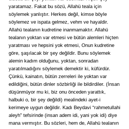
yaratamaz. Fakat bu sözü, Allahü teala için
söylemek yanlıştır. Herkes değil, kimse böyle
söylemez ve ispata gelmez, vehm ve hayaldir.
Allahü tealanın kudretine inanmamaktır. Allahü
tealanın yoktan var etmesi ve bütün alemleri hiçten
yaratması ve hepsini yok etmesi, Onun kudretine
göre, şaşılacak bir şey değildir. Bunu söylemek
alemin kadım olduğunu, yoktan, sonradan
yaratılmadığını söylemek demektir ki, küfürdür.
Çünkü, kainatın, bütün zerreleri ile yoktan var
edildiğini, bütün dinler sözbirliği ile bildirdiler. (İnsan
düşünmüyor mu ki, biz onu önceden yarattık,
halbuki o, bir şey değildi) mealindeki ayet-i
kerimeye uygun değildir. Kadı Beydavi “rahmetullahi
aleyh” tefsirinde (insan adem idi, yani yok idi) diye
mana vermıştır. Bu sözleri, hem de, Allahü tealanın