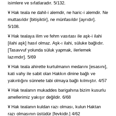
isimlere ve sıfatlaradır. 5/132.
¥ Hak teala ne dahil-i alemdir, ne haric-i alemdir. Ne
muttasıldır [bitişiktir], ne münfasıldır [ayrıdır].
5/108.
¥ Hak tealaya ilim ve fehm vasıtası ile aşk-i ilahi
[ilahi aşk] hasıl olmaz. Aşk-ı ilahi, süluke bağlıdır.
[Tasavvuf yolunda süluk yapmak, ilerlemek
lazımdır]. 5/69
¥ Hak teala ahirette kurtulmanın medarını [esasını],
kati vahy ile sabit olan Hakkın dinine bağlı ve
yakınlığını sünnete tabi olmaya bağlı kılmıştır. 4/57
¥ Hak tealanın mukaddes barigahına bizim kusurlu
amellerimiz yakışır değildir. 6/68
¥ Hak tealanın kuldan razı olması, kulun Haktan
razı olmasının üstüdür [fevkidir.] 4/62