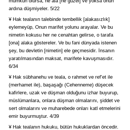
mümkün olursa, ne ala [ne güzel] ve yoksa onun
ardına düşmiyeler. 5/22
¥ Hak tealanın talebinde tembellik [alakasızlık]
eylemeyüp, Onun marifet yolunu arayalar. Ve bu
nimetin kokusu her ne cenahtan gelirse, o tarafa
[ona] alaka göstereler. Ve bu fani dünyada istenen
şey, bu devletin [nimetin] ele geçmesidir. İnsanın
yaratılmasından maksat, marifete kavuşmasıdır.
6/34
¥ Hak sübhanehu ve teala, o rahmet ve ref’et ile
(merhamet ile), başaşağı (Cehenneme) düşecek
kafirlere, uzak ve düşman olduğunu izhar buyurup,
müslümanlara, onlara düşman olmalarını, şiddet ve
sert olmalarını ve muharebede onları katl etmelerini
emir buyurmuştur. 4/39
¥ Hak tealanın hukuku, bütün hukuklardan öncedir.