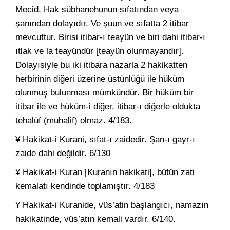
Mecid, Hak sübhanehunun sıfatından veya
şanından dolayıdır. Ve şuun ve sıfatta 2 itibar
mevcuttur. Birisi itibar-ı teayün ve biri dahi itibar-ı
ıtlak ve la teayündür [teayün olunmayandır].
Dolayısiyle bu iki itibara nazarla 2 hakikatten
herbirinin diğeri üzerine üstünlüğü ile hüküm
olunmuş bulunması mümkündür. Bir hüküm bir
itibar ile ve hüküm-i diğer, itibar-ı diğerle oldukta
tehalüf (muhalif) olmaz. 4/183.
¥ Hakikat-i Kurani, sıfat-ı zaidedir. Şan-ı gayr-ı
zaide dahi değildir. 6/130
¥ Hakikat-i Kuran [Kuranın hakikati], bütün zati
kemalatı kendinde toplamıştır. 4/183
¥ Hakikat-i Kuranide, vüs’atin başlangıcı, namazın
hakikatinde, vüs’atın kemali vardır. 6/140.