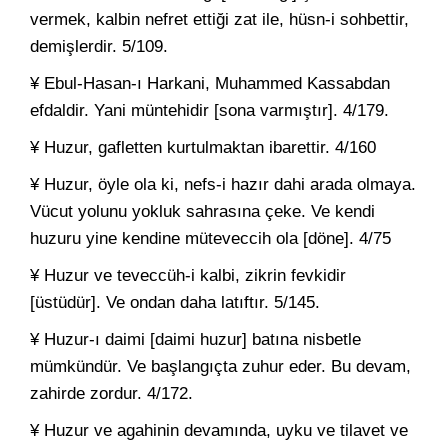
vermek, kalbin nefret ettiği zat ile, hüsn-i sohbettir,
demişlerdir. 5/109.
¥ Ebul-Hasan-ı Harkani, Muhammed Kassabdan
efdaldir. Yani müntehidir [sona varmıştır]. 4/179.
¥ Huzur, gafletten kurtulmaktan ibarettir. 4/160
¥ Huzur, öyle ola ki, nefs-i hazır dahi arada olmaya.
Vücut yolunu yokluk sahrasına çeke. Ve kendi
huzuru yine kendine müteveccih ola [döne]. 4/75
¥ Huzur ve teveccüh-i kalbi, zikrin fevkidir
[üstüdür]. Ve ondan daha latıftır. 5/145.
¥ Huzur-ı daimi [daimi huzur] batına nisbetle
mümkündür. Ve başlangıçta zuhur eder. Bu devam,
zahirde zordur. 4/172.
¥ Huzur ve agahinin devamında, uyku ve tilavet ve