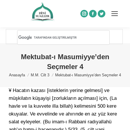
Instagram
Facebook
Twitter
Mektubat-ı Masumiyye’den
Seçmeler 4
You are here:
Anasayfa
M.M. Cilt 3
Mektubat-ı Masumiyye’den Seçmeler 4
¥ Hacatın kazası [isteklerin yerine gelmesi] ve
müşkilatın küşayişi [zorlukların açılması] için, (La
havle ve la kuvvete illa billah) kelimesini 500 kere
okuyalar. Ve evvelinde ve ahırınde en az yüz kere
salat eyleyeler. (Bu imam-ı Rabbani radıyallahü
anh’ın hatm-i haceganıdır.) 5/33. (5. cilt yani