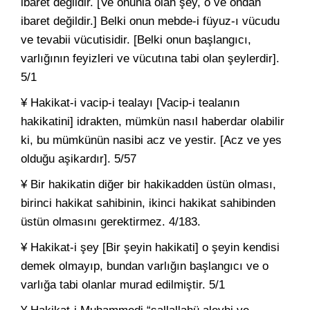
ibaret değildir. [Ve onunla olan şey, o ve ondan
ibaret değildir.] Belki onun mebde-i füyuz-ı vücudu
ve tevabii vücutisidir. [Belki onun başlangıcı,
varlığının feyizleri ve vücutına tabi olan şeylerdir].
5/1
¥ Hakikat-i vacip-i tealayı [Vacip-i tealanın
hakikatini] idrakten, mümkün nasıl haberdar olabilir
ki, bu mümkünün nasibi acz ve yestir. [Acz ve yes
olduğu aşikardır]. 5/57
¥ Bir hakikatin diğer bir hakikadden üstün olması,
birinci hakikat sahibinin, ikinci hakikat sahibinden
üstün olmasını gerektirmez. 4/183.
¥ Hakikat-i şey [Bir şeyin hakikati] o şeyin kendisi
demek olmayıp, bundan varlığın başlangıcı ve o
varlığa tabi olanlar murad edilmiştir. 5/1