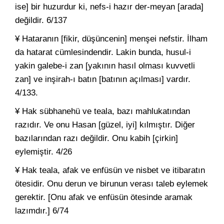
ise] bir huzurdur ki, nefs-i hazır der-meyan [arada]
değildir. 6/137
¥ Hataranın [fikir, düşüncenin] menşei nefstir. İlham
da hatarat cümlesindendir. Lakin bunda, husul-i
yakin galebe-i zan [yakının hasıl olması kuvvetli
zan] ve inşirah-ı batın [batının açılması] vardır.
4/133.
¥ Hak sübhanehü ve teala, bazı mahlukatından
razıdır. Ve onu Hasan [güzel, iyi] kılmıştır. Diğer
bazılarından razı değildir. Onu kabih [çirkin]
eylemiştir. 4/26
¥ Hak teala, afak ve enfüsün ve nisbet ve itibaratın
ötesidir. Onu derun ve birunun verası taleb eylemek
gerektir. [Onu afak ve enfüsün ötesinde aramak
lazımdır.] 6/74