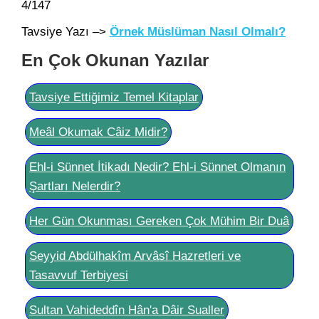
4/147
Tavsiye Yazı –>
Örnek Müslüman Nasıl Olmalı?
En Çok Okunan Yazılar
Tavsiye Ettiğimiz Temel Kitaplar
Meâl Okumak Câiz Midir?
Ehl-i Sünnet İtikadı Nedir? Ehl-i Sünnet Olmanın
Şartları Nelerdir?
Her Gün Okunması Gereken Çok Mühim Bir Duâ
Seyyid Abdülhakîm Arvâsî Hazretleri ve
Tasavvuf Terbiyesi
Sultan Vahideddîn Hân'a Dâir Sualler