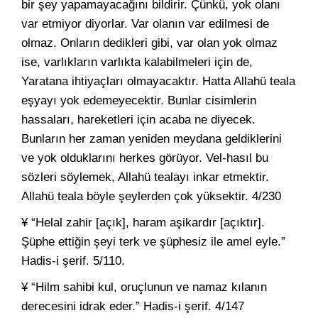
bir şey yapamayacağını bildirir. Çünkü, yok olanı
var etmiyor diyorlar. Var olanın var edilmesi de
olmaz. Onların dedikleri gibi, var olan yok olmaz
ise, varlıkların varlıkta kalabilmeleri için de,
Yaratana ihtiyaçları olmayacaktır. Hatta Allahü teala
eşyayı yok edemeyecektir. Bunlar cisimlerin
hassaları, hareketleri için acaba ne diyecek.
Bunların her zaman yeniden meydana geldiklerini
ve yok olduklarını herkes görüyor. Vel-hasıl bu
sözleri söylemek, Allahü tealayı inkar etmektir.
Allahü teala böyle şeylerden çok yüksektir. 4/230
¥ “Helal zahir [açık], haram aşikardır [açıktır].
Şüphe ettiğin şeyi terk ve şüphesiz ile amel eyle.”
Hadis-i şerif. 5/110.
¥ “Hilm sahibi kul, oruçlunun ve namaz kılanın
derecesini idrak eder.” Hadis-i şerif. 4/147