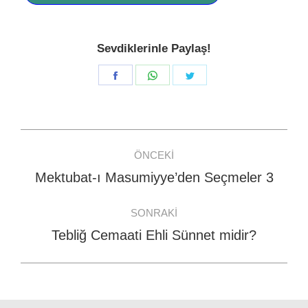
Sevdiklerinle Paylaş!
Share
Share
Share
on
on
on
Facebook
WhatsApp
Twitter
Post
ÖNCEKI
navigation
Mektubat-ı Masumiyye’den Seçmeler 3
Previous
post:
SONRAKI
Tebliğ Cemaati Ehli Sünnet midir?
Next
post: