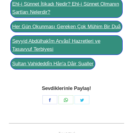
Ehl-i Sünnet İtikadı Nedir? Ehl-i Sünnet Olmanın
Şartları Nelerdir?
Her Gün Okunması Gereken Çok Mühim Bir Duâ
Seyyid Abdülhakîm Arvâsî Hazretleri ve
Tasavvuf Terbiyesi
Sultan Vahideddîn Hân'a Dâir Sualler
Sevdiklerinle Paylaş!
Share
Share
Share
on
on
on
Facebook
WhatsApp
Twitter
Post