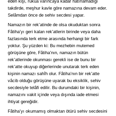
eden kişi, rükûa varıncaya kadar hatırlamadığı
takdirde, meşhur kavle göre namazına devam eder.
Selâmdan önce de sehiv secdesi yapar.
Namazın bir rek’atinde de olsa okuduktan sonra
Fâtiha’yı geri kalan rek’atlerin birinde veya daha
fazlasında terk etme arasında herhangi bir fark
yoktur. Şu yüzden ki: Bu mezhebin mutemed
görüşüne göre, Fâtiha’nın, namazın bütün
rek’atlerinde okunması gerekli ise de bunu bir
rek’atte okuyup diğerlerinde unutarak terk eden
kişinin namazı sahîh olur. Fâtiha’nın bir rek’atte
vâcib olduğu görüşüne uyarak bu eksiklik, sehiv
secdesiyle telâfi edilir. Bu durumdaki bir kişinin,
namazını vakit içinde veya dışında iade etmesi
ihtiyat gereğidir.
Fâtiha’yı okumamış olmaktan ötürü sehiv secdesini