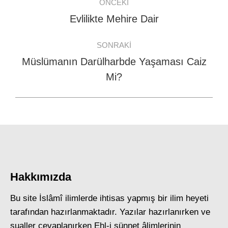
ÖNCEKI
navigation
Evlilikte Mehire Dair
Previous
post:
SONRAKI
Müslümanın Darülharbde Yaşaması Caiz
Next
Mi?
post:
Hakkımızda
Bu site İslâmî ilimlerde ihtisas yapmış bir ilim heyeti
tarafından hazırlanmaktadır. Yazılar hazırlanırken ve
sualler cevaplanırken Ehl-i sünnet âlimlerinin