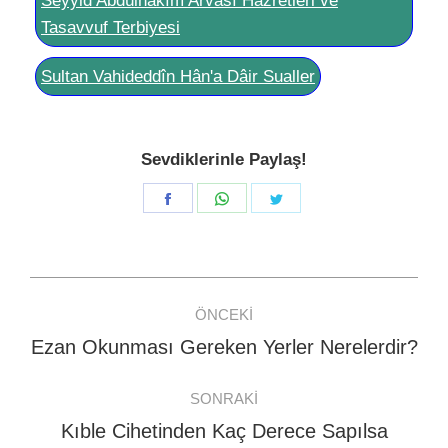
Seyyid Abdülhakîm Arvâsî Hazretleri ve
Tasavvuf Terbiyesi
Sultan Vahideddîn Hân'a Dâir Sualler
Sevdiklerinle Paylaş!
Share
Share
Share
on
on
on
Facebook
WhatsApp
Twitter
Post
ÖNCEKI
navigation
Ezan Okunması Gereken Yerler Nerelerdir?
Previous
post:
SONRAKI
Kıble Cihetinden Kaç Derece Sapılsa
Next