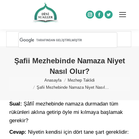
Instagram
Facebook
Twitter
Şafii Mezhebinde Namaza Niyet
Nasıl Olur?
You are here:
Anasayfa
Mezhep Taklidi
Şafii Mezhebinde Namaza Niyet Nasıl…
Sual:
Şâfiî mezhebinde namaza durmadan tüm
rükünleri aklına getirip öyle mi kılmaya başlamak
gerekir?
Cevap:
Niyetin kendisi için dört tane şart gereklidir: