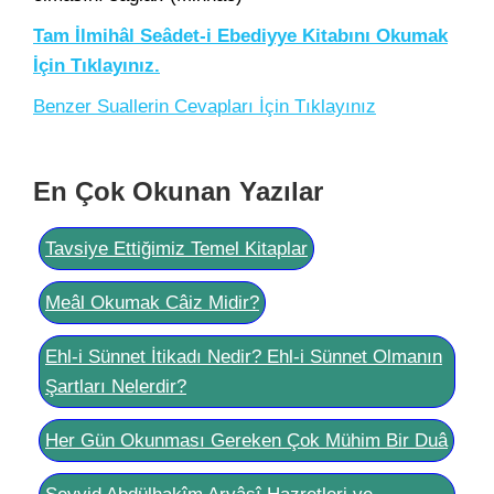
Tam İlmihâl Seâdet-i Ebediyye Kitabını Okumak
İçin Tıklayınız.
Benzer Suallerin Cevapları İçin Tıklayınız
En Çok Okunan Yazılar
Tavsiye Ettiğimiz Temel Kitaplar
Meâl Okumak Câiz Midir?
Ehl-i Sünnet İtikadı Nedir? Ehl-i Sünnet Olmanın
Şartları Nelerdir?
Her Gün Okunması Gereken Çok Mühim Bir Duâ