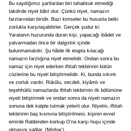
Bu saydığımız şartlardan biri tahakkuk etmediği
takdirde niyet bâtıl olur. Çünkü niyet, namazın
farzlarından biridir. Bazı kimseler bu hususta belki
zorlukla karşılaşabilirler. Gerçek şudur ki:
Yaratanın huzurunda duran kişi, yapacağı ibâdet ve
yalvarmadan önce bir dalgınlık içinde
bulunmamalıdır. Şu hâlde ilk etapta kılacağı
namazın farzlığına niyet etmelidir. Ondan sonra bu
namaz için niyet ederken iftitah tekbirinin bütün
cüzlerine bu niyeti bitiştirmelidir. Ki, bunda sıkıntı
ve zorluk vardır. Rükûlu, secdeli, kiyâmlı ve
teşehhütlü namazlarda iftitah tekbirinin ilk bölümüne
niyeti bitiştirmek ve ondan sonra da niyeti namazın
sonuna dek kalpte tutmak yeterli olur. Niyetin, iftitah
tekbirinin baş kısmına bitiştirilmesi, kişinin evvel
emirde Rabbinden korkup O’na karşı huşu içinde
olmasını sağlar. (Minhac)