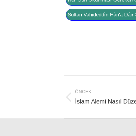
Sultan Vahideddîn Hân'a Dâir 
Post
ÖNCEKI
navigation
Previous
İslam Alemi Nasıl Düze
post: