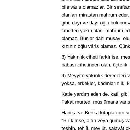
bile vâris olamazlar. Bir sınıf
olanları mirastan mahrum eder
gibi, dayı ve dayı oğlu bulunur
cihetten yakın olanı mahrum ede
olamaz. Bunlar dahi müsavi olur
kızının oğlu vâris olamaz. Çünkü
3) Yakınlık ciheti farklı ise, 
babası cihetinden olan, üçte iki a
4) Meyyite yakınlık dereceleri v
yoksa, erkekler, kadınların iki 
Katle yardım eden de, katil gibi
Fakat mürted, müslümana vâris
Hadika ve Berika kitaplarının so
“Bir kimse, altın veya gümüş v
tesbîh, tehlîl, mevlüt, salavât o