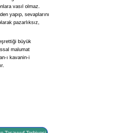
onlara vasıl olmaz.
inden yapıp, sevaplarını
olarak pazarlıksız,
şrettiği büyük
assal malumat
an-ı kavanin-i
r.
ve Tasavvuf Terbiyesi