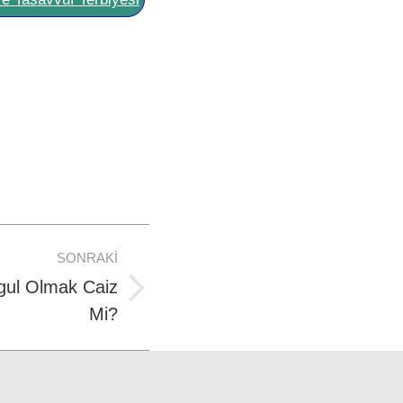
SONRAKI
gul Olmak Caiz
Mi?