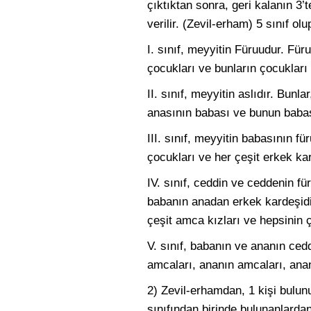
çıktıktan sonra, geri kalanın 3’
verilir. (Zevil-erham) 5 sınıf olu
I. sınıf, meyyitin Füruudur. Füru
çocukları ve bunların çocukları 
II. sınıf, meyyitin aslıdır. Bunl
anasının babası ve bunun babas
III. sınıf, meyyitin babasının 
çocukları ve her çeşit erkek kar
IV. sınıf, ceddin ve ceddenin f
babanın anadan erkek kardeşidi
çeşit amca kızları ve hepsinin ç
V. sınıf, babanın ve ananın cedd
amcaları, ananın amcaları, anan
2) Zevil-erhamdan, 1 kişi bulun
sınıfından birinde bulunanlardan