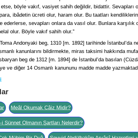
etse, böyle vakıf, vasiyet sahih değildir, bidattir. Sevapları 
para, ibâdetin ücreti olur, haram olur. Bu taatları kendilikler
ye ederlerse, sevapları onlara da vasıl olur. Bunlara karşılık 
elal olur. Böyle vakıf sahih olur.”
Toma Andonyaki beg, 1310 [m. 1892] tarihinde İstanbul’da ne
smanlı kanunlarını bildirmekte, miras taksimi hakkında muf
sbaryan beg de 1312 [m. 1894] de İstanbul’da basılan (Cüzd
)ye ve diğer 14 Osmanlı kanununu madde madde yazmaktadı
i
lar
ar
Meâl Okumak Câiz Midir?
l-i Sünnet Olmanın Şartları Nelerdir?
Çok Mühim Bir Duâ
Seyyid Abdülhakîm Arvâsî Hazretleri 