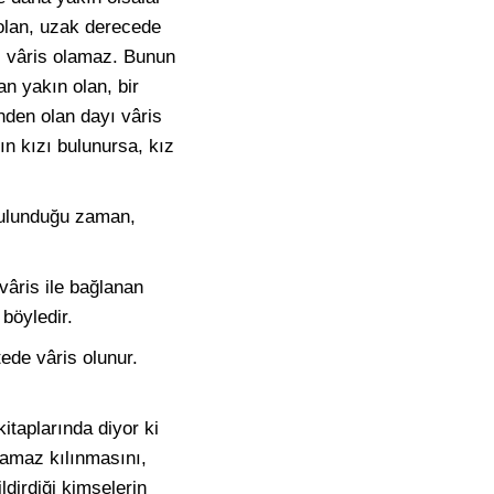
 olan, uzak derecede
ı vâris olamaz. Bunun
n yakın olan, bir
nden olan dayı vâris
ın kızı bulunursa, kız
 bulunduğu zaman,
 vâris ile bağlanan
 böyledir.
tede vâris olunur.
itaplarında diyor ki
namaz kılınmasını,
ldirdiği kimselerin