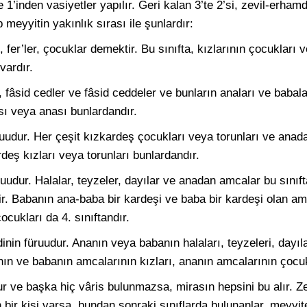
te 1’inden vasiyetler yapılır. Geri kalan 3’te 2’si, zevil-erha
p meyyitin yakınlık sırası ile şunlardır:
, fer’ler, çocuklar demektir. Bu sınıfta, kızlarının çocukları 
vardır.
ar, fâsid cedler ve fâsid ceddeler ve bunların anaları ve babala
ı veya anası bunlardandır.
füruudur. Her çeşit kızkardeş çocukları veya torunları ve ana
deş kızları veya torunları bunlardandır.
üruudur. Halalar, teyzeler, dayılar ve anadan amcalar bu sını
r. Babanın ana-baba bir kardeşi ve baba bir kardeşi olan am
ocukları da 4. sınıftandır.
inin füruudur. Ananın veya babanın halaları, teyzeleri, dayı
ın ve babanın amcalarının kızları, ananın amcalarının çocukla
ur ve başka hiç vâris bulunmazsa, mirasın hepsini bu alır. Z
 bir kişi varsa, bundan sonraki sınıflarda bulunanlar, meyyit