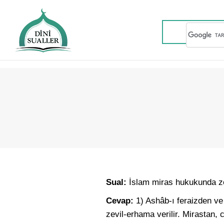
Sual:
İslam miras hukukunda ze
Cevap:
1) Ashâb-ı feraizden v
zevil-erhama verilir. Mirastan,