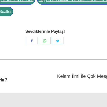
Sualler
Sevdiklerinle Paylaş!
Share
Share
Share
on
on
on
Facebook
WhatsApp
Twitter
Kelam İlmi İle Çok Meş
lir?
Next
post: