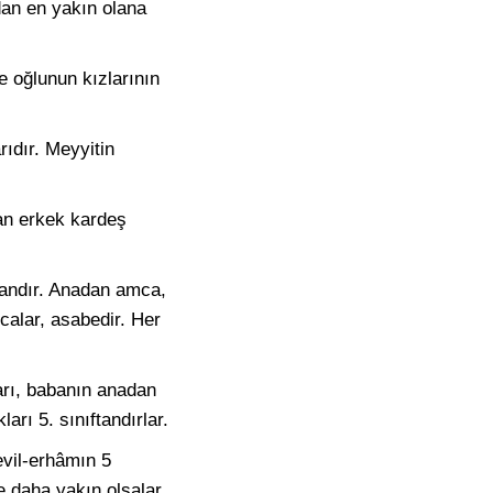
mdan en yakın olana
ve oğlunun kızlarının
rıdır. Meyyitin
dan erkek kardeş
ftandır. Anadan amca,
calar, asabedir. Her
ları, babanın anadan
rı 5. sınıftandırlar.
evil-erhâmın 5
e daha yakın olsalar