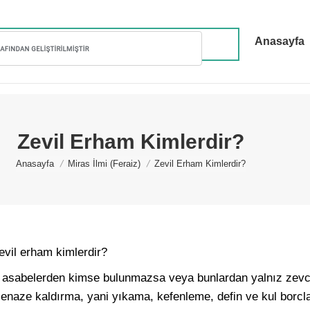
Anasayfa
Zevil Erham Kimlerdir?
You are here:
Anasayfa
Miras İlmi (Feraiz)
Zevil Erham Kimlerdir?
vil erham kimlerdir?
e asabelerden kimse bulunmazsa veya bunlardan yalnız zevc
 cenaze kaldırma, yani yıkama, kefenleme, defin ve kul borcl