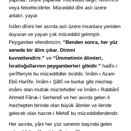
veya felsefecidirler. Müceddid dîni aslı üzere
anlatır, yayar.
İslâm dînini her asırda aslı üzere insanlara yeniden
duyuran ve yayan çok müceddid gelmiştir.
Peygamber efendimizin;
“Benden sonra, her yüz
senede bir âlim çıkar. Dinimi
kuvvetlendirir.”
ve
“Ümmetimin âlimleri,
İsrailoğullarının peygamberleri gibidir.”
hadîs-i
şerîfleriyle bu müceddidler övüldü. İmâm-ı Azam
Ebû Hanîfe, İmâm-ı Şâfiî ve bunlar gibi mezhep
imâmı olan mutlak müctehidler ve İmâm-ı Rabbânî
Ahmed Fâruk-i Serhendî ve her asırda gelen 4
mezhepten birinde olan büyük âlimler ve ileride
gelecek olan hazret-i Mehdî bu müceddidlerdendir.
Her asırda, yâni her yüz senenin başında gelen