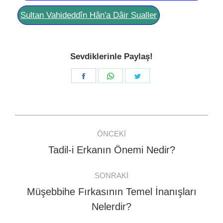
Sultan Vahideddîn Hân'a Dâir Sualler
Sevdiklerinle Paylaş!
Share
Share
Share
on
on
on
Facebook
WhatsApp
Twitter
Post
ÖNCEKI
navigation
Tadil-i Erkanın Önemi Nedir?
Previous
post:
SONRAKI
Müşebbihe Fırkasının Temel İnanışları
Next
Nelerdir?
post: