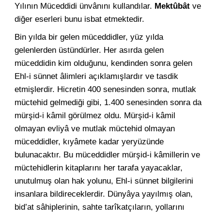
Yılının Müceddidi ünvânını kullandılar.
Mektûbât
ve
diğer eserleri bunu isbat etmektedir.
Bin yılda bir gelen müceddidler, yüz yılda
gelenlerden üstündürler. Her asırda gelen
müceddidin kim olduğunu, kendinden sonra gelen
Ehl-i sünnet âlimleri açıklamışlardır ve tasdik
etmişlerdir. Hicretin 400 senesinden sonra, mutlak
müctehid gelmediği gibi, 1.400 senesinden sonra da
mürşid-i kâmil görülmez oldu. Mürşid-i kâmil
olmayan evliyâ ve mutlak müctehid olmayan
müceddidler, kıyâmete kadar yeryüzünde
bulunacaktır. Bu müceddidler mürşid-i kâmillerin ve
müctehidlerin kitaplarını her tarafa yayacaklar,
unutulmuş olan hak yolunu, Ehl-i sünnet bilgilerini
insanlara bildireceklerdir. Dünyâya yayılmış olan,
bid’at sâhiplerinin, sahte tarîkatçıların, yollarını