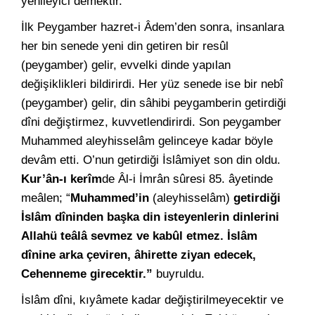
yenileyici demektir.
İlk Peygamber hazret-i Âdem’den sonra, insanlara
her bin senede yeni din getiren bir resûl
(peygamber) gelir, evvelki dinde yapılan
değişiklikleri bildirirdi. Her yüz senede ise bir nebî
(peygamber) gelir, din sâhibi peygamberin getirdiği
dîni değiştirmez, kuvvetlendirirdi. Son peygamber
Muhammed aleyhisselâm gelinceye kadar böyle
devâm etti. O’nun getirdiği İslâmiyet son din oldu.
K
ur’ân-ı kerîm
de Âl-i İmrân sûresi 85. âyetinde
meâlen; “
Muhammed’in
(aleyhisselâm)
g
etirdiği
İslâm dîninden başka din isteyenlerin dinlerini
Allahü teâlâ sevmez ve kabûl etmez. İslâm
dînine arka çeviren, âhirette ziyan edecek,
Cehenneme girecektir.”
buyruldu.
İslâm dîni, kıyâmete kadar değiştirilmeyecektir ve