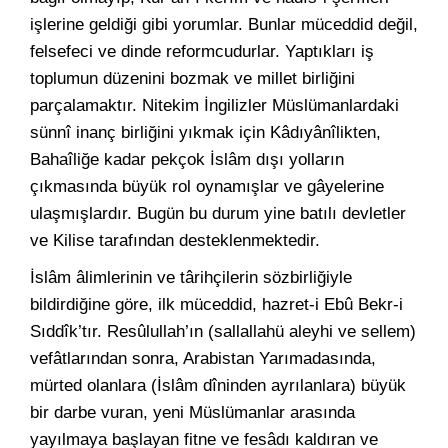
işlerine geldiği gibi yorumlar. Bunlar müceddid değil,
felsefeci ve dinde reformcudurlar. Yaptıkları iş
toplumun düzenini bozmak ve millet birliğini
parçalamaktır. Nitekim İngilizler Müslümanlardaki
sünnî inanç birliğini yıkmak için Kâdıyânîlikten,
Bahaîliğe kadar pekçok İslâm dışı yolların
çıkmasında büyük rol oynamışlar ve gâyelerine
ulaşmışlardır. Bugün bu durum yine batılı devletler
ve Kilise tarafından desteklenmektedir.
İslâm âlimlerinin ve târihçilerin sözbirliğiyle
bildirdiğine göre, ilk müceddid, hazret-i Ebû Bekr-i
Sıddîk’tır. Resûlullah’ın (sallallahü aleyhi ve sellem)
vefâtlarından sonra, Arabistan Yarımadasında,
mürted olanlara (İslâm dîninden ayrılanlara) büyük
bir darbe vuran, yeni Müslümanlar arasında
yayılmaya başlayan fitne ve fesâdı kaldıran ve