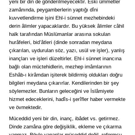
yeni bir din de gönderilmeyecektir. Eski ümmetler
zamânında, peygamberlerin yaptığı dîni
kuvvetlendirme işini Ehl-i sünnet mezhebindeki
derin âlimler yapacaklardır. Bu yüksek âlimler câhil
halk tarafından Müslümanlar arasına sokulan
hurâfeleri, bid’âtleri (dinde sonradan meydana
çıkarılan, uydurulan söz, yazı, usül ve işler), yanlış
inançları ve işleri düzeltirler. Ehl-i sünnet inancına
bağlı olan müctehidlerin, mezhep imâmlarının
Eshâb-ı kirâmdan işiterek bildirmiş oldukları doğru
bilgileri meydana çıkarırlar. Kendilerinden bir şey
söylemezler. Bunların geleceğini ve İslâmiyete
hizmet edeceklerini, hadîs-i şerîfler haber vermekte
ve övmektedir.
Müceddid yeni bir din, inanç, ibâdet vs. getirmez.
Dinde zamâna göre değişiklik, ekleme ve çıkarma
yapmaz. Böyle yapanlar müceddid değil, reformcu