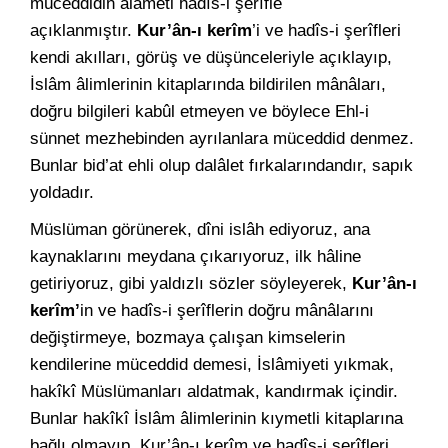
müceddidin alâmeti hadîs-i şerîfle
açıklanmıştır.
Kur’ân-ı kerîm
’i ve hadîs-i şerîfleri
kendi akılları, görüş ve düşünceleriyle açıklayıp,
İslâm âlimlerinin kitaplarında bildirilen mânâları,
doğru bilgileri kabûl etmeyen ve böylece Ehl-i
sünnet mezhebinden ayrılanlara müceddid denmez.
Bunlar bid’at ehli olup dalâlet fırkalarındandır, sapık
yoldadır.
Müslüman görünerek, dîni islâh ediyoruz, ana
kaynaklarını meydana çıkarıyoruz, ilk hâline
getiriyoruz, gibi yaldızlı sözler söyleyerek,
Kur’ân-ı
kerîm’
in ve hadîs-i şerîflerin doğru mânâlarını
değiştirmeye, bozmaya çalışan kimselerin
kendilerine müceddid demesi, İslâmiyeti yıkmak,
hakîkî Müslümanları aldatmak, kandırmak içindir.
Bunlar hakîkî İslâm âlimlerinin kıymetli kitaplarına
bağlı olmayıp, Kur’ân-ı kerîm ve hadîs-i şerîfleri