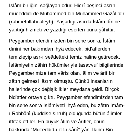
İslâm birliğini sağlayan odur. Hicrî beşinci asrın
müceddidi de Muhammed bin Muhammed Gazâli’dir
(rahmetullahi aleyh). Yaşadığı asırda İslâm dînine
yaptığı hizmeti ve yazdığı eserleri buna şâhittir.
Peygamber efendimizden bin sene sonra, İslâm
dînini her bakımdan ihyâ edecek, bid’atlerden
temizleyip asr-ı seâdetteki temiz hâline getirecek,
İslâmiyetin zâhirî hükümleriyle tasavvuf bilgilerinde
Peygamberimize tam vâris olan, âlim ve ârif bir
zâtın gelmesi lâzım olmuştu. Çünkü insanların
hallerinde çok değişiklikler meydana geldi. Birçok
bid’atler ortaya çıktı. Peygamber efendimizden tam
bin sene sonra İslâmiyeti ihyâ eden, bu zâtın İmâm-
ı Rabbânî (kuddise sirruh) olduğunda bütün âlimler
ittifak ettiler. En büyük âlim ve ârifler, onun
hakkında “Müceddid-i elf-i sânî” yâni İkinci Bin