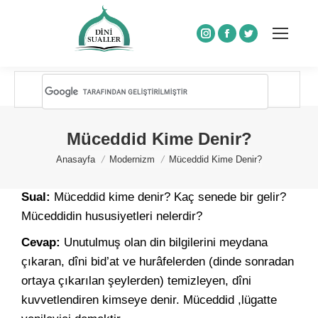
Instagram
Facebook
Twitter
Müceddid Kime Denir?
You are here:
Anasayfa
Modernizm
Müceddid Kime Denir?
Sual:
Müceddid kime denir? Kaç senede bir gelir?
Müceddidin hususiyetleri nelerdir?
Cevap:
Unutulmuş olan din bilgilerini meydana
çıkaran, dîni bid’at ve hurâfelerden (dinde sonradan
ortaya çıkarılan şeylerden) temizleyen, dîni
kuvvetlendiren kimseye denir. Müceddid ,lügatte