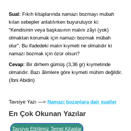
Sual:
Fıkıh kitaplarında namazı bozmayı mubah
kılan sebepler anlatılırken buyuruluyor ki:
“Kendisinin veya başkasının malını zâyi (yok)
olmaktan korumak için namazı bozmak mübah
olur”. Bu ifadedeki malın kıymeti ne olmalıdır ki
namazı bozmak için özür olsun?
Cevap:
Bir dirhem gümüş (3,36 gr) kıymetinde
olmalıdır. Bazı âlimlere göre kıymeti mühim değildir.
(İbni Abidin)
Tavsiye Yazı —>
Namazı bozanlara dair sualler
En Çok Okunan Yazılar
Tavsiye Ettiğimiz Temel Kitaplar