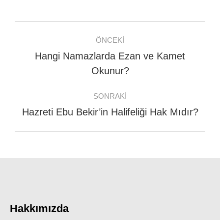
Facebook
WhatsApp
Twitter
Post
ÖNCEKI
navigation
Hangi Namazlarda Ezan ve Kamet
Previous
Okunur?
post:
SONRAKI
Hazreti Ebu Bekir’in Halifeliği Hak Mıdır?
Next
post:
Hakkımızda