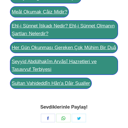
Meâl Okumak Câiz Midir?
Ehl-i Sünnet İtikadı Nedir? Ehl-i Sünnet Olmanın
Şartları Nelerdir?
Her Gün Okunması Gereken Çok Mühim Bir Duâ
Seyyid Abdülhakîm Arvâsî Hazretleri ve
Tasavvuf Terbiyesi
Sultan Vahideddîn Hân'a Dâir Sualler
Sevdiklerinle Paylaş!
Share
Share
Share
on
on
on