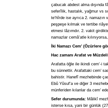
çabucak abdest alma dışında fâs
seferîlik, hastalık, yağmur vs 
te’hîrde ise ayrıca 2. namazın 
peşpeşe kılmak ve tertibe riâye
etmesi lâzımdır. 2. vakit girdi
namazlar cemâ’atle kılınıyorsa, 
İki Namazı Cem’ (Özürlere gö
Hac zamanı Arafat ve Müzdeli
Arafatta öğle ile ikindi cem’-i 
bu sünnettir. Arafattaki cem’ s
bahistir. Hanefî mezhebinde ç
Ebû Yûsuf’a ve diğer 3 mezhebe 
münferiden kılanlar da cem’ ede
Sefer durumunda:
Mâlikî mezhe
isterse kısa, yani bir günlük (