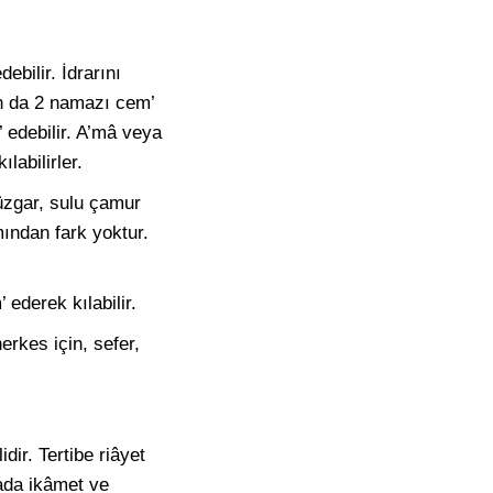
bilir. İdrarını
ın da 2 namazı cem’
 edebilir. A’mâ veya
labilirler.
rüzgar, sulu çamur
ından fark yoktur.
ederek kılabilir.
rkes için, sefer,
dir. Tertibe riâyet
rada ikâmet ve