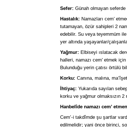
Sefer:
Günah olmayan seferde n
Hastalık:
Namazları cem’ etmedi
tutamayan, özür sahipleri 2 nam
edebilir. Su veya teyemmüm ile
yer altında yaşayanlar/çalışanla
Yağmur:
Elbiseyi ıslatacak der
halleri, namazı cem’ etmek içi
Bulunduğu yerin çatısı örtülü bil
Korku:
Canına, malına, ma’îşeti
İhtiyaç:
Yukarıda sayılan sebep
korku ve yağmur olmaksızın 2 
Hanbelîde namazı cem’ etmeni
Cem’-i takdîmde şu şartlar vardır
edilmelidir; yani önce birinci,