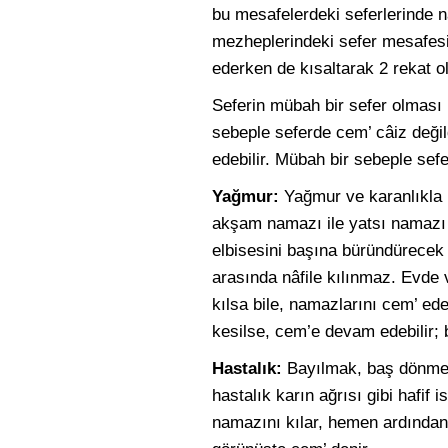
bu mesafelerdeki seferlerinde n
mezheplerindeki sefer mesafesi 
ederken de kısaltarak 2 rekat ol
Seferin mübah bir sefer olması 
sebeple seferde cem’ câiz değil
edebilir. Mübah bir sebeple sef
Yağmur:
Yağmur ve karanlıkla
akşam namazı ile yatsı namazı c
elbisesini başına büründürecek
arasında nâfile kılınmaz. Evd
kılsa bile, namazlarını cem’ ed
kesilse, cem’e devam edebilir;
Hastalık:
Bayılmak, baş dönmes
hastalık karın ağrısı gibi hafif
namazını kılar, hemen ardından 