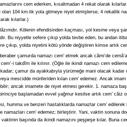
amazlarını cem ederken, kısaltmadan 4 rekat olarak kılarlar
olan 104 km.lik yola gitmeye niyet etmişlerse, 4 rekatlik n
arak kılarlar.)
lâzımdır. Kölenin efendisinden kaçması, yol kesme veya şarap
dir. Bu niyyetle sefere çıkıp yolda tevbe eden, bu andan iti
ere çıkıp, yolda niyetini kötü yönde değiştiren kimse artık c
 beraber çamurda namazı cem’ etmek ancak câmi’de cemâ’at
em’-i takdîm ile kılınır. (Öğle ile ikindi namazı cem edile
 kadar; çamur da ayakkabıyla yürümeğe mani olacak kadar 
e veya mescidde münferiden kılan cem’ edemez. Ancak imam 
ebilir; ancak imamete de niyet etmesi gerekir. 1. namaza ba
 birinciye başlamadan evvel yağmur kesilse artık cem’ câiz 
i, humma ve benzeri hastalıklarda namazlar cem’ edilerek kı
 ise namazları cem’ edemez; birleştirir. Yani, vaktin sonuna 
vaktinin başında da ikindi namazını peşpeşe kılar. Buna cem