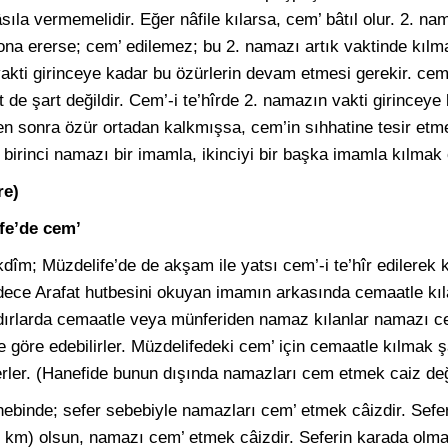
ıla vermemelidir. Eğer nâfile kılarsa, cem’ bâtıl olur. 2.
sona ererse; cem’ edilemez; bu 2. namazı artık vaktinde kılm
vakti girinceye kadar bu özürlerin devam etmesi gerekir. cem’
t de şart değildir. Cem’-i te’hîrde 2. namazın vakti girince
kten sonra özür ortadan kalkmışsa, cem’in sıhhatine tesir et
birinci namazı bir imamla, ikinciyi bir başka imamla kılmak 
re)
fe’de cem’
takdîm; Müzdelife’de de akşam ile yatsı cem’-i te’hîr edilerek
adece Arafat hutbesini okuyan imamın arkasında cemaatle kıl
adırlarda cemaatle veya münferiden namaz kılanlar namazı
göre edebilirler. Müzdelifedeki cem’ için cemaatle kılmak şa
rler. (Hanefide bunun dışında namazları cem etmek caiz deği
binde; sefer sebebiyle namazları cem’ etmek câizdir. Sefer
27 km) olsun, namazı cem’ etmek câizdir. Seferin karada ol