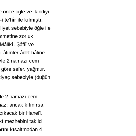
 önce öğle ve ikindiyi
te’hîr ile kılmıştı.
iyet sebebiyle öğle ile
Ümmetine zorluk
âlikî, Şâfiî ve
âlimler âdet hâline
biyle 2 namazı cem
a göre sefer, yağmur,
tiyaç sebebiyle (düğün
nde 2 namazı cem’
az; ancak kılınırsa
çıkacak bir Hanefî,
î mezhebini taklid
rını kısaltmadan 4