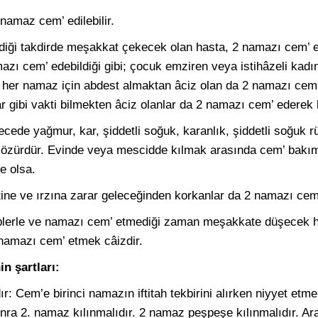
amaz cem’ edilebilir.
ği takdirde meşakkat çekecek olan hasta, 2 namazı cem’ ede
azı cem’ edebildiği gibi; çocuk emziren veya istihâzeli kad
 her namaz için abdest almaktan âciz olan da 2 namazı cem’
r gibi vakti bilmekten âciz olanlar da 2 namazı cem’ ederek kı
ecede yağmur, kar, şiddetli soğuk, karanlık, şiddetli soğuk 
n özürdür. Evinde veya mescidde kılmak arasında cem’ bakım
e olsa.
ne ve ırzına zarar geleceğinden korkanlar da 2 namazı cem’ 
lerle ve namazı cem’ etmediği zaman meşakkate düşecek he
namazı cem’ etmek câizdir.
n şartları:
: Cem’e birinci namazın iftitah tekbirini alırken niyyet etmeli
 sonra 2. namaz kılınmalıdır. 2 namaz peşpeşe kılınmalıdır. A