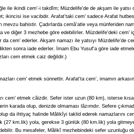
e ile ikindi cem’-i takdîm; Müzdelife’de de akşam ile yatsı c
net; ikincisi ise vacibdir. Arafat’taki cem’ sadece Arafat hut
çin mevzu bahistir. Çadırlarda cemâ’atle veya münferiden na
ve diğer 3 mezhebe göre edebilirler. Müzdelife’deki cem’ i
lar da cem’ ederler. Akşam namazı ile yatsıyı Müzdelife’de 
ldikten sonra iade ederler. İmam Ebu Yusuf’a göre iade etmel
ları cem etmek caiz değildir.)
mazları cem’ etmek sünnettir. Arafat’ta cem’, imamın arkası
ı cem’ etmek câizdir. Sefer ister uzun (80 km), isterse kısa
ferin karada olup, denizde olmaması lâzımdır. Sefere çıkm
lup da ihtiyaç halinde Mâlikîyi taklid ederek namazlarını 
k (27 km.lik) yola, gerekse 3 günlük (80 km.lik) yola gitmeye
ebilir. Bu mesafeler, Mâlikî mezhebindeki sefer uzunluğu old