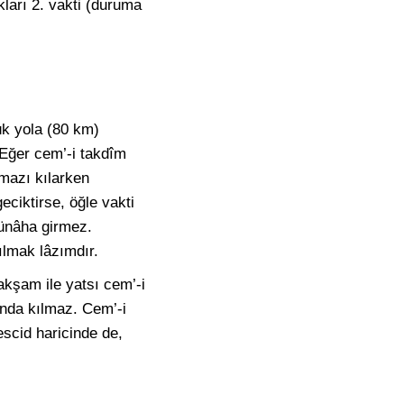
ıkları 2. vakti (duruma
ük yola (80 km)
 Eğer cem’-i takdîm
mazı kılarken
eciktirse, öğle vakti
günâha girmez.
ılmak lâzımdır.
akşam ile yatsı cem’-i
sında kılmaz. Cem’-i
escid haricinde de,