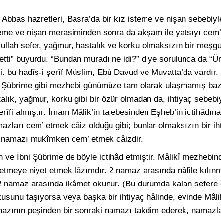
 Abbas hazretleri, Basra’da bir kız isteme ve nişan sebebiyle
teme ve nişan merasiminden sonra da akşam ile yatsıyı cem’-i 
ullah sefer, yağmur, hastalık ve korku olmaksızın bir meşgul
’ etti” buyurdu. “Bundan muradı ne idi?” diye sorulunca da “
. bu hadîs-i şerîf Müslim, Ebû Davud ve Muvatta’da vardır. M
 Şübrime gibi mezhebi günümüze tam olarak ulaşmamış bazı 
talık, yağmur, korku gibi bir özür olmadan da, ihtiyaç sebe
erîfi almıştır. İmam Mâlik’in talebesinden Eşheb’in ictihâdın
azları cem’ etmek câiz olduğu gibi; bunlar olmaksızın bir ih
in, namazı mukîmken cem’ etmek câizdir.
n ve İbni Şübrime de böyle ictihâd etmiştir. Mâlikî mezhebi
etmeye niyet etmek lâzımdır. 2 namaz arasında nâfile kılınm
 2 namaz arasında ikâmet okunur. (Bu durumda kalan sefere 
sunu taşıyorsa veya başka bir ihtiyaç hâlinde, evinde Mâlik
amazının peşinden bir sonraki namazı takdim ederek, namazla