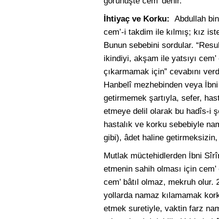
görünüşte cem’ denir.
İhtiyaç ve Korku:
Abdullah bin
cem’-i takdim ile kılmış; kız is
Bunun sebebini sordular. “Resul
ikindiyi, akşam ile yatsıyı cem
çıkarmamak için” cevabını verdi
Hanbelî mezhebinden veya İbni
getirmemek şartıyla, sefer, has
etmeye delil olarak bu hadîs-i ş
hastalık ve korku sebebiyle nam
gibi), âdet haline getirmeksiz
Mutlak müctehidlerden İbni Sîrî
etmenin sahih olması için cem’ 
cem’ bâtıl olmaz, mekruh olur.
yollarda namaz kılamamak korku
etmek suretiyle, vaktin farz n