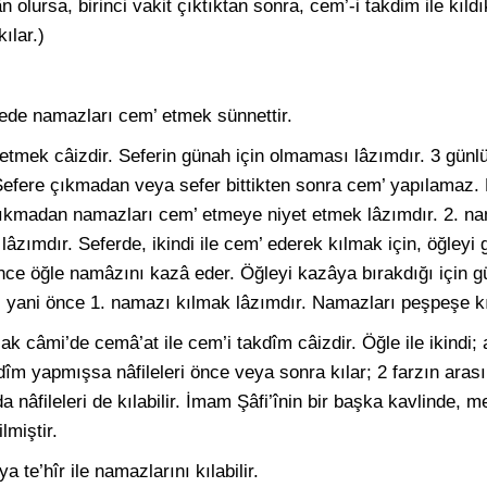
ân olursa, birinci vakit çıktıktan sonra, cem’-i takdim ile kıld
ılar.)
ede namazları cem’ etmek sünnettir.
tmek câizdir. Seferin günah için olmaması lâzımdır. 3 günl
 Sefere çıkmadan veya sefer bittikten sonra cem’ yapılamaz.
 çıkmadan namazları cem’ etmeye niyet etmek lâzımdır. 2. na
lâzımdır. Seferde, ikindi ile cem’ ederek kılmak için, öğleyi g
nce öğle namâzını kazâ eder. Öğleyi kazâya bırakdığı için 
k, yani önce 1. namazı kılmak lâzımdır. Namazları peşpeşe k
k câmi’de cemâ’at ile cem’i takdîm câizdir. Öğle ile ikindi; 
akdîm yapmışsa nâfileleri önce veya sonra kılar; 2 farzın ara
a nâfileleri de kılabilir. İmam Şâfi’înin bir başka kavlinde, m
lmiştir.
 te’hîr ile namazlarını kılabilir.