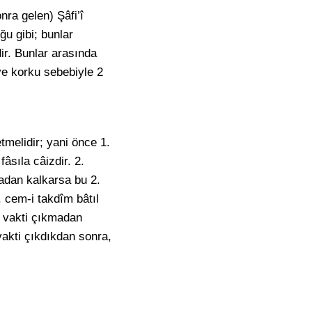
nra gelen) Şâfi’î
ğu gibi; bunlar
ir. Bunlar arasında
ve korku sebebiyle 2
tmelidir; yani önce 1.
âsıla câizdir. 2.
adan kalkarsa bu 2.
, cem-i takdîm bâtıl
n vakti çıkmadan
 vakti çıkdıkdan sonra,