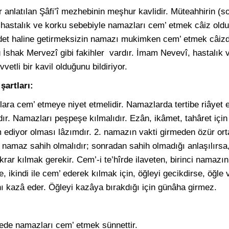
anlatılan Şâfi’î mezhebinin meşhur kavlidir. Müteahhirin (so
, hastalık ve korku sebebiyle namazları cem’ etmek câiz oldu
adet haline getirmeksizin namazı mukimken cem’ etmek câizd
û İshak Mervezî gibi fakihler vardır. İmam Nevevî, hastalık 
tli bir kavil olduğunu bildiriyor.
şartları:
lara cem’ etmeye niyet etmelidir. Namazlarda tertibe riâyet e
dır. Namazları peşpeşe kılmalıdır. Ezân, ikâmet, tahâret için f
diyor olması lâzımdır. 2. namazın vakti girmeden özür ort
i namaz sahih olmalıdır; sonradan sahih olmadığı anlaşılırsa
rar kılmak gerekir. Cem’-i te’hîrde ilaveten, birinci namazı
e, ikindi ile cem’ ederek kılmak için, öğleyi gecikdirse, öğle
 kazâ eder. Öğleyi kazâya bırakdığı için günâha girmez.
ede namazları cem’ etmek sünnettir.