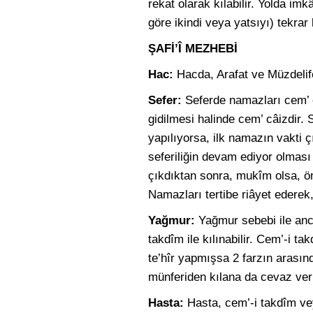
rekat olarak kılabilir. Yolda imk
göre ikindi veya yatsıyı) tekrar k
ŞAFİ’Î MEZHEBİ
Hac:
Hacda, Arafat ve Müzdelif
Sefer:
Seferde namazları cem’ e
gidilmesi halinde cem’ câizdir.
yapılıyorsa, ilk namazın vakti
seferiliğin devam ediyor olması 
çıkdıktan sonra, mukîm olsa, ö
Namazları tertibe riâyet edere
Yağmur:
Yağmur sebebi ile anca
takdîm ile kılınabilir. Cem’-i t
te’hîr yapmışsa 2 farzın arasınd
münferiden kılana da cevaz veri
Hasta:
Hasta, cem’-i takdîm veya