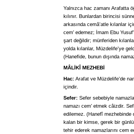
Yalnızca hac zamanı Arafatta öğl
kılınır. Bunlardan birincisi sün
arkasında cemâ’atle kılanlar i
cem’ edemez; İmam Ebu Yusuf’a 
şart değildir; münferiden kılan
yolda kılanlar, Müzdelife’ye ge
(Hanefide, bunun dışında namaz
MÂLİKÎ MEZHEBİ
Hac:
Arafat ve Müzdelife’de na
içindir.
Sefer:
Sefer sebebiyle namazlar
namazı cem’ etmek câizdir. Se
edilemez. (Hanefî mezhebinde o
kalan bir kimse, gerek bir günlü
tehir ederek namazlarını cem ed