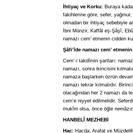
İhtiyaç ve Korku:
Buraya kadar 
fakihlerine göre, sefer, yağmur
olmadan bir ihtiyaç sebebiyle 
İbni Münzir, Kaffâl eş-Şâşî, Eb
namazı cem’ etmenin cidden kuvve
Şâfi’îde namazı cem’ etmenin 
Cem’-i takdîmin şartları: namaz
namazı, sonra ikincisini kılmalı
namaza başlarken özrün devam e
namazı tekrar kılmalıdır. Birinc
olacağından her 2 namazı da tek
cem’e niyyet edilmelidir. Seferd
mukîm olsa, önce öğle nemâzını
HANBELÎ MEZHEBİ
Hac:
Hacda, Arafat ve Müzdelif