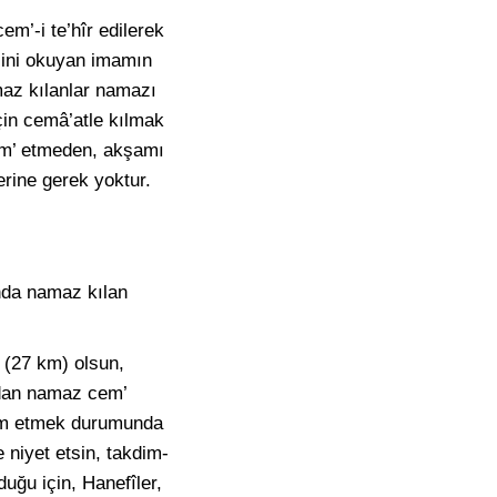
em’-i te’hîr edilerek
besini okuyan imamın
maz kılanlar namazı
çin cemâ’atle kılmak
cem’ etmeden, akşamı
erine gerek yoktur.
nda namaz kılan
 (27 km) olsun,
adan namaz cem’
cem etmek durumunda
 niyet etsin, takdim-
uğu için, Hanefîler,