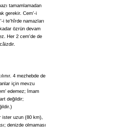
 namazı tamamlamadan
ak gerekir. Cem’-i
-i te’hîrde namazları
ye kadar özrün devam
mez. Her 2 cem’de de
câizdir.
 kılınır. 4 mezhebde de
anlar için mevzu
 cem’ edemez; İmam
rt değildir;
ldir.)
 ister uzun (80 km),
ması; denizde olmaması