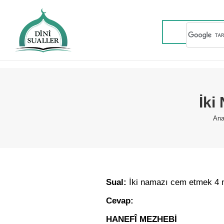
İki
Yo
Ana
Sual:
İki namazı cem etmek 4 
Cevap:
HANEFÎ MEZHEBİ