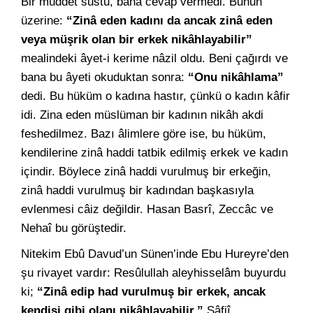
Bir müddet sustu, bana cevap vermedi. Bunun
üzerine:
“Zinâ eden kadını da ancak zinâ eden
veya müşrik olan bir erkek nikâhlayabilir”
mealindeki âyet-i kerime nâzil oldu. Beni çağırdı ve
bana bu âyeti okuduktan sonra:
“Onu nikâhlama”
dedi. Bu hüküm o kadına hastır, çünkü o kadın kâfir
idi. Zina eden müslüman bir kadının nikâh akdi
feshedilmez. Bazı âlimlere göre ise, bu hüküm,
kendilerine zinâ haddi tatbik edilmiş erkek ve kadın
içindir. Böylece zinâ haddi vurulmuş bir erkeğin,
zinâ haddi vurulmuş bir kadından başkasıyla
evlenmesi câiz değildir. Hasan Basrî, Zeccâc ve
Nehaî bu görüştedir.
Nitekim Ebû Davud’un Sünen’inde Ebu Hureyre’den
şu rivayet vardır: Resûlullah aleyhisselâm buyurdu
ki;
“Zinâ edip had vurulmuş bir erkek, ancak
kendisi gibi olanı nikâhlayabilir.”
Şâfiî