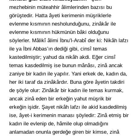
mezhebinin müteahhir âlimlerinden bazısı bu
görüştedir. Hatta âyeti kerimenin müşriklerle
evlenme kısmının nesholunduğunu, zinâkâr ile
evlenme kısmının hükmünün bâki olduğunu
söylerler. Mâlikî âlimi İbnu’l-Arabî der ki: Nikâh lafzı
ile ya İbni Abbas’ın dediği gibi, cinsî temas
kastedilmiştir; yahud da nikâh akdi. Eğer cinsî
temas kasdedilmiş ise bunun mânâsı, zinâ ancak
zaniye bir kadın ile yapılır. Yani erkek de, kadın da,
her iki taraf da zinâkârdır. Buna göre âyetin takdiri
de şöyle olur: Zinâkâr bir kadın ile temas kurmak,
ancak zinâ eden bir erkeğin yahut müşrik bir
erkeğin işidir. Şayet nikâh lafzı ile akid kasdedilmiş
ise, âyet-i kerimenin manası şöyledir: Zinâ etmiş bir
kadın ile evlenip de, hâmile olup olmadığını
anlamadan onunla gerdeğe giren bir kimse, zinâ