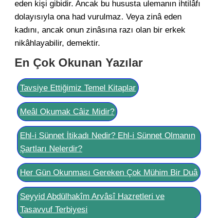
eden kişi gibidir. Ancak bu hususta ulemanın ihtilâfı
dolayısıyla ona had vurulmaz. Veya zinâ eden
kadını, ancak onun zinâsına razı olan bir erkek
nikâhlayabilir, demektir.
En Çok Okunan Yazılar
Tavsiye Ettiğimiz Temel Kitaplar
Meâl Okumak Câiz Midir?
Ehl-i Sünnet İtikadı Nedir? Ehl-i Sünnet Olmanın
Şartları Nelerdir?
Her Gün Okunması Gereken Çok Mühim Bir Duâ
Seyyid Abdülhakîm Arvâsî Hazretleri ve
Tasavvuf Terbiyesi