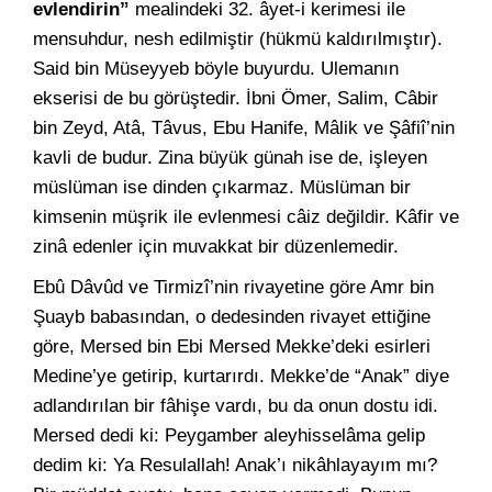
evlendirin”
mealindeki 32. âyet-i kerimesi ile
mensuhdur, nesh edilmiştir (hükmü kaldırılmıştır).
Said bin Müseyyeb böyle buyurdu. Ulemanın
ekserisi de bu görüştedir. İbni Ömer, Salim, Câbir
bin Zeyd, Atâ, Tâvus, Ebu Hanife, Mâlik ve Şâfiî’nin
kavli de budur. Zina büyük günah ise de, işleyen
müslüman ise dinden çıkarmaz. Müslüman bir
kimsenin müşrik ile evlenmesi câiz değildir. Kâfir ve
zinâ edenler için muvakkat bir düzenlemedir.
Ebû Dâvûd ve Tirmizî’nin rivayetine göre Amr bin
Şuayb babasından, o dedesinden rivayet ettiğine
göre, Mersed bin Ebi Mersed Mekke’deki esirleri
Medine’ye getirip, kurtarırdı. Mekke’de “Anak” diye
adlandırılan bir fâhişe vardı, bu da onun dostu idi.
Mersed dedi ki: Peygamber aleyhisselâma gelip
dedim ki: Ya Resulallah! Anak’ı nikâhlayayım mı?