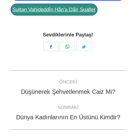
Sultan Vahideddîn Hân'a Dâir Sualler
Sevdiklerinle Paylaş!
Share
Share
Share
on
on
on
Facebook
WhatsApp
Twitter
Post
ÖNCEKI
navigation
Düşünerek Şehvetlenmek Caiz Mi?
Previous
post:
SONRAKI
Dünya Kadınlarının En Üstünü Kimdir?
Next
post: