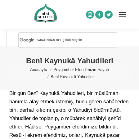
Instagram
Facebook
Twitter
Benî Kaynukâ Yahudileri
You are here:
Anasayfa
Peygamber Efendimizin Hayatı
Benî Kaynukâ Yahudileri
Bir gün Benî Kaynukâ Yahudileri, bir müslüman
hanımla alay etmek istemiş, bunu gören sahâbeden
biri, derhal kılıcını çekip, o Yahudiyi öldürmüştü.
Yahudiler de toplanıp, o mübârek sahâbîyi şehîd
ettiler. Hâdise, Peygamber efendimize bildirildi.
Resûl-i ekrem efendimiz, onları, Kaynukâ pazar