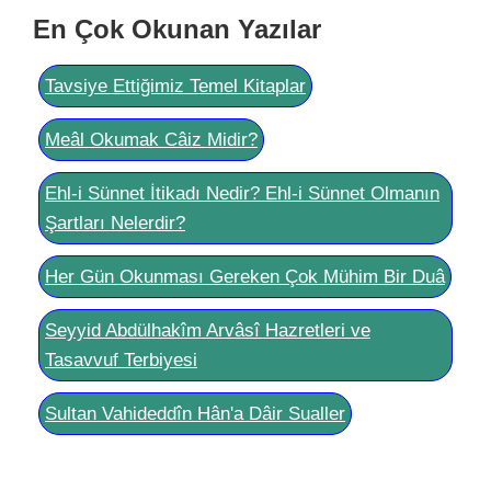
En Çok Okunan Yazılar
Tavsiye Ettiğimiz Temel Kitaplar
Meâl Okumak Câiz Midir?
Ehl-i Sünnet İtikadı Nedir? Ehl-i Sünnet Olmanın
Şartları Nelerdir?
Her Gün Okunması Gereken Çok Mühim Bir Duâ
Seyyid Abdülhakîm Arvâsî Hazretleri ve
Tasavvuf Terbiyesi
Sultan Vahideddîn Hân'a Dâir Sualler