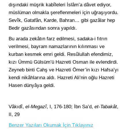
dışındaki müşrik kabîleleri İslâm’a dâvet ediyor,
müslüman olmakla şereflenmeleri için uğraşıyordu.
Sevîk, Gatafân, Karde, Bahran… gibi gazâlar hep
Bedir gazâsından sonra yapıldı.
Bu arada zekâtın farz edilmesi, sadaka-i fıtrın
verilmesi, bayram namazlarının kılınması ve
kurban kesmek emri geldi. Resûlullah efendimiz,
kızı Ümmü Gülsüm’ü Hazreti Osman ile evlendirdi.
Zeyneb binti Cahş ve Hazreti Ömer’in kızı Hafsa’yı
kendi nikâhlarına aldı. Hazreti Ali’nin oğlu Hazreti
Hasen dünyâya geldi.
Vâkıdî,
el-Megazî
, I, 176-180; İbn Sa’d,
et-Tabakât
,
II, 29
Benzer Yazıları Okumak İçin Tıklayınız