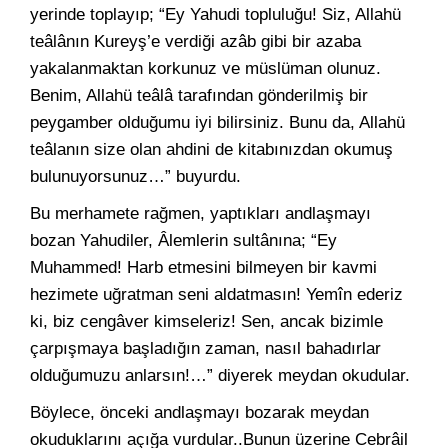
yerinde toplayıp; “Ey Yahudi topluluğu! Siz, Allahü
teâlânın Kureyş’e verdiği azâb gibi bir azaba
yakalanmaktan korkunuz ve müslüman olunuz.
Benim, Allahü teâlâ tarafından gönderilmiş bir
peygamber olduğumu iyi bilirsiniz. Bunu da, Allahü
teâlanın size olan ahdini de kitabınızdan okumuş
bulunuyorsunuz…” buyurdu.
Bu merhamete rağmen, yaptıkları andlaşmayı
bozan Yahudiler, Âlemlerin sultânına; “Ey
Muhammed! Harb etmesini bilmeyen bir kavmi
hezimete uğratman seni aldatmasın! Yemîn ederiz
ki, biz cengâver kimseleriz! Sen, ancak bizimle
çarpışmaya başladığın zaman, nasıl bahadırlar
olduğumuzu anlarsın!…” diyerek meydan okudular.
Böylece, önceki andlaşmayı bozarak meydan
okuduklarını açığa vurdular..Bunun üzerine Cebrâil