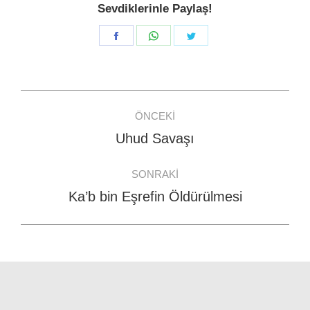
Sevdiklerinle Paylaş!
Share
Share
Share
on
on
on
Facebook
WhatsApp
Twitter
Post
ÖNCEKI
navigation
Uhud Savaşı
Previous
post:
SONRAKI
Ka’b bin Eşrefin Öldürülmesi
Next
post: