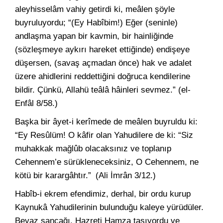
aleyhisselâm vahiy getirdi ki, meâlen şöyle
buyruluyordu; “(Ey Habîbim!) Eğer (seninle)
andlaşma yapan bir kavmin, bir hainliğinde
(sözleşmeye aykırı hareket ettiğinde) endişeye
düşersen, (savaş açmadan önce) hak ve adalet
üzere ahidlerini reddettiğini doğruca kendilerine
bildir. Çünkü, Allahü teâlâ hâinleri sevmez.” (el-
Enfâl 8/58.)
Başka bir âyet-i kerîmede de meâlen buyruldu ki:
“Ey Resûlüm! O kâfir olan Yahudilere de ki: “Siz
muhakkak mağlûb olacaksınız ve toplanıp
Cehennem’e sürükleneceksiniz, O Cehennem, ne
kötü bir karargâhtır.”
(Ali İmrân 3/12.)
Habîb-i ekrem efendimiz, derhal, bir ordu kurup
Kaynukâ Yahudilerinin bulunduğu kaleye yürüdüler.
Beyaz sancağı, Hazreti Hamza taşıyordu ve