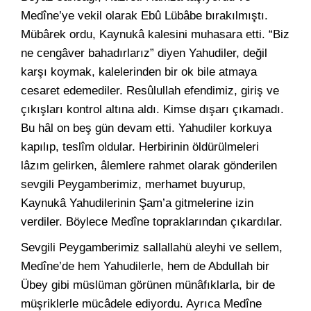
Medîne’ye vekil olarak Ebû Lübâbe bırakılmıştı.
Mübârek ordu, Kaynukâ kalesini muhasara etti. “Biz
ne cengâver bahadırlarız” diyen Yahudiler, değil
karşı koymak, kalelerinden bir ok bile atmaya
cesaret edemediler. Resûlullah efendimiz, giriş ve
çıkışları kontrol altına aldı. Kimse dışarı çıkamadı.
Bu hâl on beş gün devam etti. Yahudiler korkuya
kapılıp, teslîm oldular. Herbirinin öldürülmeleri
lâzım gelirken, âlemlere rahmet olarak gönderilen
sevgili Peygamberimiz, merhamet buyurup,
Kaynukâ Yahudilerinin Şam’a gitmelerine izin
verdiler. Böylece Medîne topraklarından çıkardılar.
Sevgili Peygamberimiz sallallahü aleyhi ve sellem,
Medîne’de hem Yahudilerle, hem de Abdullah bir
Übey gibi müslüman görünen münâfıklarla, bir de
müşriklerle mücâdele ediyordu. Ayrıca Medîne