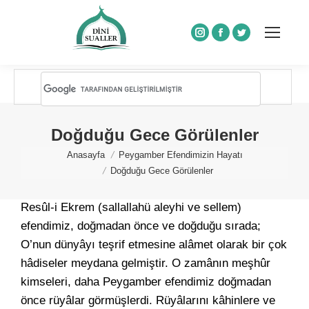
Instagram
Facebook
Twitter
Doğduğu Gece Görülenler
You are here:
Anasayfa
Peygamber Efendimizin Hayatı
Doğduğu Gece Görülenler
Resûl-i Ekrem (sallallahü aleyhi ve sellem)
efendimiz, doğmadan önce ve doğduğu sırada;
O’nun dünyâyı teşrif etmesine alâmet olarak bir çok
hâdiseler meydana gelmiştir. O zamânın meşhûr
kimseleri, daha Peygamber efendimiz doğmadan
önce rüyâlar görmüşlerdi. Rüyâlarını kâhinlere ve