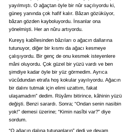
yayılmıştı. O ağaçtan öyle bir nûr saçılıyordu ki,
güneş yanında çok hafif kalır. Bâzan gözüküyor,
bâzan gözden kayboluyordu. İnsanlar ona
yönelmişti. Her an nûru artıyordu.
Kureyş kabîlesinden bâzıları o ağacın dallarına
tutunuyor, diğer bir kısmı da ağacı kesmeye
çalışıyordu. Bir genç de onu kesmek isteyenlere
mâni oluyordu. Çok güzel bir yüzü vardı ve ben
şimdiye kadar öyle bir yüz görmedim. Ayrıca
vücûdundan etrafa hoş kokular yayılıyordu. Ağacın
bir dalını tutmak için elimi uzattım, fakat
ulaşamadım” dedim. Rüyâmı bitirince, kâhinin yüzü
değişti. Benzi sarardı. Sonra; “Ondan senin nasibin
yok!” demesi üzerine; “Kimin nasîbi var?” diye
sordum.
“O ağacın dalına tutunanların” dedi ve devam