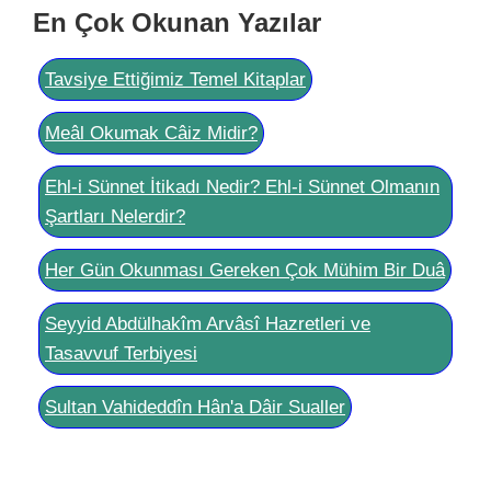
En Çok Okunan Yazılar
Tavsiye Ettiğimiz Temel Kitaplar
Meâl Okumak Câiz Midir?
Ehl-i Sünnet İtikadı Nedir? Ehl-i Sünnet Olmanın
Şartları Nelerdir?
Her Gün Okunması Gereken Çok Mühim Bir Duâ
Seyyid Abdülhakîm Arvâsî Hazretleri ve
Tasavvuf Terbiyesi
Sultan Vahideddîn Hân'a Dâir Sualler