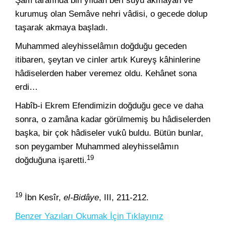
Şam tarafında bin yıldan beri suyu akmayan ve
kurumuş olan Semâve nehri vâdisi, o gecede dolup
taşarak akmaya başladı.
Muhammed aleyhisselâmın doğduğu geceden
itibaren, şeytan ve cinler artık Kureyş kâhinlerine
hâdiselerden haber veremez oldu. Kehânet sona
erdi…
Habîb-i Ekrem Efendimizin doğduğu gece ve daha
sonra, o zamâna kadar görülmemiş bu hâdiselerden
başka, bir çok hâdiseler vukû buldu. Bütün bunlar,
son peygamber Muhammed aleyhisselâmın
19
doğduğuna işaretti.
19
İbn Kesîr,
el-Bidâye
, III, 211-212.
Benzer Yazıları Okumak İçin Tıklayınız