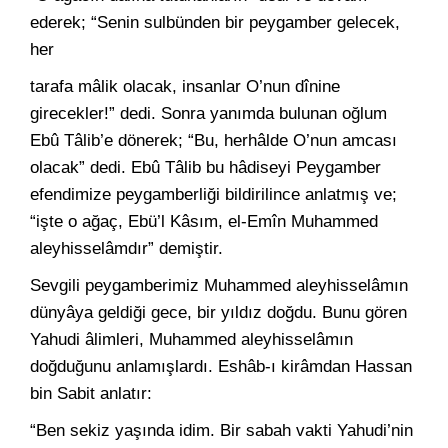
ederek; “Senin sulbünden bir peygamber gelecek,
her
tarafa mâlik olacak, insanlar O’nun dînine
girecekler!” dedi. Sonra yanımda bulunan oğlum
Ebû Tâlib’e dönerek; “Bu, herhâlde O’nun amcası
olacak” dedi. Ebû Tâlib bu hâdiseyi Peygamber
efendimize peygamberliği bildirilince anlatmış ve;
“işte o ağaç, Ebü’l Kâsım, el-Emîn Muhammed
aleyhisselâmdır” demiştir.
Sevgili peygamberimiz Muhammed aleyhisselâmın
dünyâya geldiği gece, bir yıldız doğdu. Bunu gören
Yahudi âlimleri, Muhammed aleyhisselâmın
doğduğunu anlamışlardı. Eshâb-ı kirâmdan Hassan
bin Sabit anlatır:
“Ben sekiz yaşında idim. Bir sabah vakti Yahudi’nin