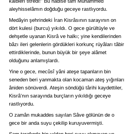
kalbleri titredi!” Bu hâdise tam Muhammed
aleyhisselâmın doğduğu geceye rastlıyordu.
Medâyin şehrindeki İran Kisrâsının sarayının on
dört kulesi (burcu) yıkıldı. O gece gürültüyle ve
dehşetle uyanan Kisrâ ve halkı; yine kendilerinden
bâzı ileri gelenlerin gördükleri korkunç rüyâları tâbir
ettirdiklerinde, bunun büyük bir şeye alâmet
olduğunu anlamışlardı.
Yine o gece, mecûsî yâni ateşe tapanların bin
seneden beri yanmakta olan kocaman ateş yığınları
âniden sönüverdi. Ateşin söndüğü târihi kaydettiler,
Kisrâ’nın sarayında burçların yıkıldığı geceye
rastlıyordu.
O zamân mukaddes sayılan Sâve gölünün de o
gece bir anda suyu çekilip kuruyuvermişti.