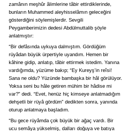
zamânın meşhûr âlimlerine tâbir ettirdiklerinde,
bunların Muhammed aleyhisselâmın geleceğini
gösterdiğini söylemişlerdir. Sevgili
Peygamberimizin dedesi Abdülmuttalib şöyle
anlatmıştır:
“Bir defâsında uykuya dalmıştım. Gördüğüm
rüyâdan büyük ürpertiyle uyandım. Hemen bir
kâhine gidip, anlatıp, tâbir ettirmek istedim. Yanına
vardığımda, yüzüme bakıp; “Ey Kureyş’in reîsi!
Sana ne oldu? Yüzünde bambaşka bir hâl görülüyor.
Yoksa seni bu hâle getiren mühim bir hâdise mi
var?” dedi. “Evet, henüz hiç kimseye anlatmadığım
dehşetli bir rüyâ gördüm” dedikten sonra, yanında
oturup anlatmaya başladım.
“Bu gece rüyâmda çok büyük bir ağaç vardı. Bir
ucu semâya yükselmiş, dalları doğuya ve batıya