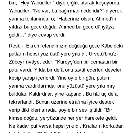
biri; “Hey Yahudiler!” diye çığlık atarak koşuyordu.
Yahudiler; “Ne var, bu bağırman nedendir?” diyerek
yanına toplanınca, o; “Haberiniz olsun, Ahmed’in
yıldızı bu gece doğdu! Ahmed bu gece dünyâya
geldi…” diye cevap verdi.
Resûl-i Ekrem efendimizin doğduğu gece Kâbe’deki
putların hepsi yüz üstü yere yıkıldı. Urvetü’bnü’z-
Zübeyr rivâyet eder: “Kureyş’den bir cemâatin bir
putu vardı. Yılda bir defâ onu tavâf ederler, develer
kesip şarap içerlerdi. Yine öyle bir gün, putun
yanına vardıklarında, onu yüzüstü yere yıkılmış
buldular. Kaldırdılar, yine kapandı. Bu hâl üç defa
tekrarlandı. Bunun üzerine etrafınâ iyice destek
verip diktikleri sırada, şöyle bir ses işitildi: “Bir
kimse doğdu, yeryüzünde her yer harekete geldi.
Ne kadar put varsa hepsi yıkıldı. Kralların korkudan