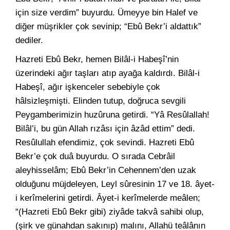
için size verdim” buyurdu. Ümeyye bin Halef ve
diğer müşrikler çok sevinip; “Ebû Bekr’i aldattık”
dediler.
Hazreti Ebû Bekr, hemen Bilâl-i Habeşî’nin
üzerindeki ağır taşları atıp ayağa kaldırdı. Bilâl-i
Habeşî, ağır işkenceler sebebiyle çok
hâlsizleşmişti. Elinden tutup, doğruca sevgili
Peygamberimizin huzûruna getirdi. “Yâ Resûlallah!
Bilâl’i, bu gün Allah rızâsı için âzâd ettim” dedi.
Resûlullah efendimiz, çok sevindi. Hazreti Ebû
Bekr’e çok duâ buyurdu. O sırada Cebrâil
aleyhisselâm; Ebû Bekr’in Cehennem’den uzak
olduğunu müjdeleyen, Leyl sûresinin 17 ve 18. âyet-
i kerîmelerini getirdi. Âyet-i kerîmelerde meâlen;
“(Hazreti Ebû Bekr gibi) ziyâde takvâ sahibi olup,
(şirk ve günahdan sakınıp) malını, Allahü teâlânın