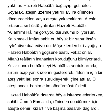
yaktılar. Hazreti Habbâb’ı bağlayıp, getirdiler.
Soyarak, ateşin üzerine yatırdılar. Ya dîninden
döndürecekler, veya ateşte yakacaklardı. Ateşin
ortasına sırt üstü yatırılan Hazreti Habbâb;
“Allah’ım! Hâlimi görüyor, durumumu biliyorsun.
Kalbimdeki îmânı sabit et, büyük bir sabır ihsân
eyle” diye duâ ediyordu. Müşriklerden biri ayağıyla
Hazreti Habbâb’ın göğsüne bastı. Fakat onlar,
Allahü teâlânın inananları koruduğunu bilmiyorlardı.
Yıllar sonra bu hâdiseyi Habbâb’a sorduklarında,
sırtını açıp yanık izlerini göstererek; “Benim için bir
ateş yaktılar, sonra sürükleyerek içine attılar. O
ateşi ancak benim etim söndürmüştü” dedi.
Hazreti Habbâb’a dışarda böyle işkence ederlerken,
sahibi Ümmü Enmâr da, dîninden döndürmek için
ateşte demiri kızartır ve başına basarak dağlardı.