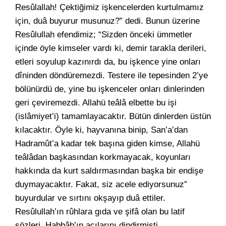
Resûlallah! Çektiğimiz işkencelerden kurtulmamız
için, duâ buyurur musunuz?” dedi. Bunun üzerine
Resûlullah efendimiz; “Sizden önceki ümmetler
içinde öyle kimseler vardı ki, demir tarakla derileri,
etleri soyulup kazınırdı da, bu işkence yine onları
dîninden döndüremezdi. Testere ile tepesinden 2’ye
bölünürdü de, yine bu işkenceler onları dinlerinden
geri çeviremezdi. Allahü teâlâ elbette bu işi
(islâmiyet’i) tamamlayacaktır. Bütün dinlerden üstün
kılacaktır. Öyle ki, hayvanına binip, San’a’dan
Hadramût’a kadar tek başına giden kimse, Allahü
teâlâdan başkasından korkmayacak, koyunları
hakkında da kurt saldırmasından başka bir endişe
duymayacaktır. Fakat, siz acele ediyorsunuz”
buyurdular ve sırtını okşayıp duâ ettiler.
Resûlullah’ın rûhlara gıda ve şifâ olan bu latif
sözleri, Habbâb’ın acılarını dindirmişti.