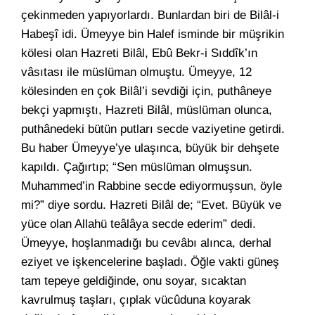
çekinmeden yapıyorlardı. Bunlardan biri de Bilâl-i
Habeşî idi. Ümeyye bin Halef isminde bir müşrikin
kölesi olan Hazreti Bilâl, Ebû Bekr-i Sıddîk’ın
vâsıtası ile müslüman olmuştu. Ümeyye, 12
kölesinden en çok Bilâl’i sevdiği için, puthâneye
bekçi yapmıştı, Hazreti Bilâl, müslüman olunca,
puthânedeki bütün putları secde vaziyetine getirdi.
Bu haber Ümeyye’ye ulaşınca, büyük bir dehşete
kapıldı. Çağırtıp; “Sen müslüman olmuşsun.
Muhammed’in Rabbine secde ediyormuşsun, öyle
mi?” diye sordu. Hazreti Bilâl de; “Evet. Büyük ve
yüce olan Allahü teâlâya secde ederim” dedi.
Ümeyye, hoşlanmadığı bu cevâbı alınca, derhal
eziyet ve işkencelerine başladı. Öğle vakti güneş
tam tepeye geldiğinde, onu soyar, sıcaktan
kavrulmuş taşları, çıplak vücûduna koyarak