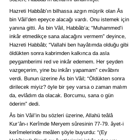
Hazreti Habbâb’ın bilhassa azgın müşrik olan Âs
bin Vâil’den epeyce alacağı vardı. Onu istemek için
yanına gitti. Âs bin Vâil, Habbâb’a; “Muhammed’i
inkâr etmedikçe sana alacağını vermem” deyince,
Hazreti Habbâb; “Vallahi ben hayâtımda olduğu gibi
öldükten sonra kabrimden kalkınca da asla
peygamberimi red ve inkâr edemem. Her şeyden
vazgeçerim, yine bu inkârı yapamam” cevâbını
verdi. Bunun üzerine Âs bin Vâil; “Öldükten sonra
dirilecek miyiz? öyle bir şey varsa o zaman malım
da, evlâdım da olacak. Borcumu, sana o gün
öderim” dedi.
Âs bin Vâil’in bu sözleri üzerine, Allahü teâlâ
Kur’ân-ı Kerîmde Meryem sûresinin 77-79. âyet-i
kerîmelerinde meâlen şöyle buyurdu: “(Ey