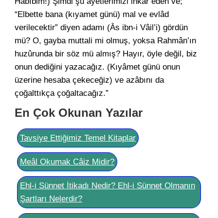
Habîbim!) Şimdi şu âyetlerimizi inkâr eden ve;
“Elbette bana (kıyamet günü) mal ve evlâd
verilecektir” diyen adamı (Âs ibn-i Vâil’i) gördün
mü? O, gayba muttali mi olmuş, yoksa Rahmân’ın
huzûrunda bir söz mü almış? Hayır, öyle değil, biz
onun dediğini yazacağız. (Kıyâmet günü onun
üzerine hesaba çekeceğiz) ve azâbını da
çoğalttıkça çoğaltacağız.”
En Çok Okunan Yazılar
Tavsiye Ettiğimiz Temel Kitaplar
Meâl Okumak Câiz Midir?
Ehl-i Sünnet İtikadı Nedir? Ehl-i Sünnet Olmanın
Şartları Nelerdir?