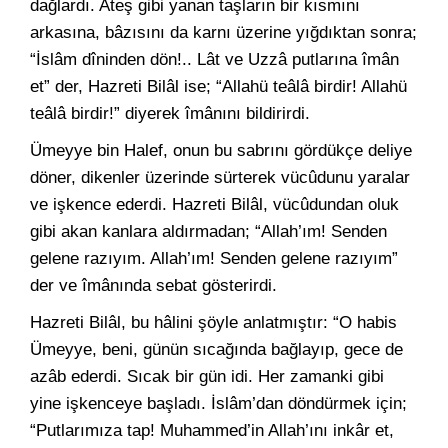
dağlardı. Ateş gibi yanan taşların bir kısmını
arkasına, bâzısını da karnı üzerine yığdıktan sonra;
“İslâm dîninden dön!.. Lât ve Uzzâ putlarına îmân
et” der, Hazreti Bilâl ise; “Allahü teâlâ birdir! Allahü
teâlâ birdir!” diyerek îmânını bildirirdi.
Ümeyye bin Halef, onun bu sabrını gördükçe deliye
döner, dikenler üzerinde sürterek vücûdunu yaralar
ve işkence ederdi. Hazreti Bilâl, vücûdundan oluk
gibi akan kanlara aldırmadan; “Allah’ım! Senden
gelene razıyım. Allah’ım! Senden gelene razıyım”
der ve îmânında sebat gösterirdi.
Hazreti Bilâl, bu hâlini şöyle anlatmıştır: “O habis
Ümeyye, beni, günün sıcağında bağlayıp, gece de
azâb ederdi. Sıcak bir gün idi. Her zamanki gibi
yine işkenceye başladı. İslâm’dan döndürmek için;
“Putlarımıza tap! Muhammed’in Allah’ını inkâr et,