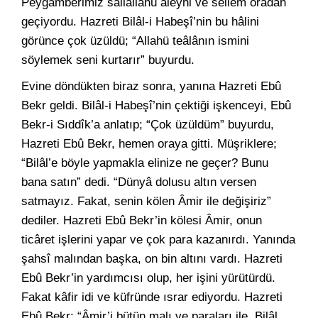
Peygamberimiz sallallahü aleyhi ve sellem oradan
geçiyordu. Hazreti Bilâl-i Habeşî’nin bu hâlini
görünce çok üzüldü; “Allahü teâlânın ismini
söylemek seni kurtarır” buyurdu.
Evine döndükten biraz sonra, yanına Hazreti Ebû
Bekr geldi. Bilâl-i Habeşî’nin çektiği işkenceyi, Ebû
Bekr-i Sıddîk’a anlatıp; “Çok üzüldüm” buyurdu,
Hazreti Ebû Bekr, hemen oraya gitti. Müşriklere;
“Bilâl’e böyle yapmakla elinize ne geçer? Bunu
bana satın” dedi. “Dünyâ dolusu altın versen
satmayız. Fakat, senin kölen Âmir ile değişiriz”
dediler. Hazreti Ebû Bekr’in kölesi Âmir, onun
ticâret işlerini yapar ve çok para kazanırdı. Yanında
şahsî malından başka, on bin altını vardı. Hazreti
Ebû Bekr’in yardımcısı olup, her işini yürütürdü.
Fakat kâfir idi ve küfründe ısrar ediyordu. Hazreti
Ebû Bekr; “Âmir’i bütün malı ve paraları ile, Bilâl