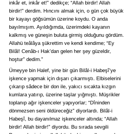
inkâr et, inkâr et!” dedikçe; “Allah birdir! Allah
birdir!” derdim. Hıncını almak için, o gün çok büyük
bir kayayı göğsümün üzerine koydu. O anda
bayılmışım. Ayıldığımda, üzerimdeki kayanın
kalkmış ve güneşin buluta girmiş olduğunu gördüm.
Allahü teâlâya şükrettim ve kendi kendime; “Ey
Bilâl! Cenâb-ı Hak’dan gelen her şey güzeldir,
hoştur” dedim.”
Ümeyye bin Halef, yine bir gün Bilâl-i Habeşî’ye
işkence yapmak için dışarı çıkarmıştı. Elbiselerini
çıkarıp sâdece bir don ile, yakıcı sıcakta kızgın
kumlara yatırıp, üzerine taşlar yığmıştı. Müşrikler
toplanıp ağır işkenceler yapıyorlar; “Dîninden
dönmezsen seni öldüreceğiz” diyorlardı. Bilâl-i
Habeşî, bu dayanılmaz işkenceler altında; “Allah
birdir! Allah birdir!” diyordu. Bu sırada sevgili