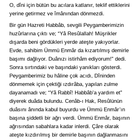
O, dîni için bütün bu acılara katlanır, teklif ettiklerini
yerine getirmez ve îmânından dönmezdi.
Bir gün Hazreti Habbâb, sevgili Peygamberimizin
huzûrlarına çıktı ve; “Yâ Resûlallah! Müşrikler
dışarda beni gördükleri yerde ateşte yakıyorlar.
Evde, sahibim Ümmü Enmâr da kızartılmış demirle
başımı dağlıyor. Duânızı istirhâm ediyorum!” dedi.
Sonra sırtındaki ve başındaki yanıkları gösterdi.
Peygamberimiz bu hâline çok acıdı, Dîninden
dönmemek için çektiği ızdırâba, yapılan zulme
dayanamadı ve; “Yâ Rabbî! Habbâb’a yardım et”
diyerek duâda bulundu. Cenâb-ı Hak, Resûlünün
duâsını ânında kabul buyurdu ve Ümmü Enmâr’ın
başına şiddetli bir ağrı verdi. Ümmü Enmâr, başının
ağrısından sabahlara kadar inlerdi. Çâre olarak
ateşte kızdırılmış bir demirle başının dağlanmasını