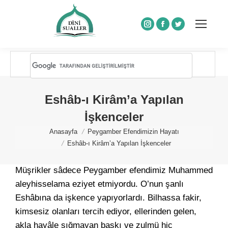
Instagram
Facebook
Twitter
Eshâb-ı Kirâm’a Yapılan
İşkenceler
You are here:
Anasayfa
Peygamber Efendimizin Hayatı
Eshâb-ı Kirâm’a Yapılan İşkenceler
Müşrikler sâdece Peygamber efendimiz Muhammed
aleyhisselama eziyet etmiyordu. O’nun şanlı
Eshâbına da işkence yapıyorlardı. Bilhassa fakir,
kimsesiz olanları tercih ediyor, ellerinden gelen,
akla hayâle sığmayan baskı ve zulmü hiç