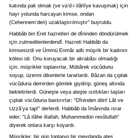
katında pak olmak (ve va’d-i ilâhîye kavuşmak) için
hayr yolunda harcayan kimse, ondan
(Cehennem’den) uzaklaştırılmıştır” buyruldu.
Habbâb bin Eret hazretleri de dîninden döndürülmek
için zulmedilenlerdendî. Hazreti Habbâb da
kimsesizdi ve Ümmü Enmâr adlı müşrik bir kadının
kölesi idi. Onu koruyacak bir akrabâsı olmadığı
için, müşrikler toplanırlar, Mübârek vücûdunu
soyup, üzerini dikenlerle tararlardı. Bâzan da çıplak
vücûduna demirden gömlek giydirip, güneş altında
bekletirlerdi. Güneşte veya ateşte ısıttıkları taşları
çıplak vücûduna bastırırlar; “Dîninden dön! Lât ve
Uzzâ’ya tap!” derlerdi. Habbâb da îmânında ısrar
eder; “Lâ ilâhe illallah, Muhammedün resûlullah”
diyerek onlara karşı koyardı.
Müşrikler, bir gün toplanıp bir meydanda ateş