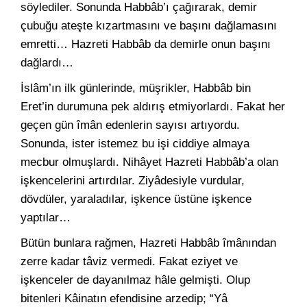
söylediler. Sonunda Habbâb’ı çağırarak, demir
çubuğu ateşte kızartmasını ve başını dağlamasını
emretti… Hazreti Habbâb da demirle onun başını
dağlardı…
İslâm’ın ilk günlerinde, müşrikler, Habbâb bin
Eret’in durumuna pek aldırış etmiyorlardı. Fakat her
geçen gün îmân edenlerin sayısı artıyordu.
Sonunda, ister istemez bu işi ciddiye almaya
mecbur olmuşlardı. Nihâyet Hazreti Habbâb’a olan
işkencelerini artırdılar. Ziyâdesiyle vurdular,
dövdüler, yaraladılar, işkence üstüne işkence
yaptılar…
Bütün bunlara rağmen, Hazreti Habbâb îmânından
zerre kadar tâviz vermedi. Fakat eziyet ve
işkenceler de dayanılmaz hâle gelmişti. Olup
bitenleri Kâinatın efendisine arzedip; “Yâ