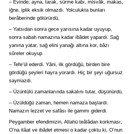
– Evinde; ayna, tarak, sürme kabı, misvâk, makas,
iğne, iplik eksik olmazdı. Yolculukta bunları
berâberinde götürürdü.
– Yatsıdan sonra gece yarısına kadar uyuyup,
sonra sabah namazına kadar ibâdet yapardı. Sağ
yanına yatar, sağ elini yanağı altına kor, bâzı
sûreler okuyup
– Tefe’ül ederdi. Yâni, ilk gördüğü, birden bire
gördüğü şeyleri hayra yorardı. Hiç bir şeyi uğursuz
saymazdı.
– Üzüntülü zamanlarında sakalını tutar, düşünürdü.
– Üzüldüğü zaman, hemen namaza başlardı.
Namazın lezzet ve safâsı ile gammı giderdi.
Peygamber efendimizin, Allahü teâlâdan korkması,
O’na itâat ve ibâdet etmesi o kadar çoktu ki, O’nun