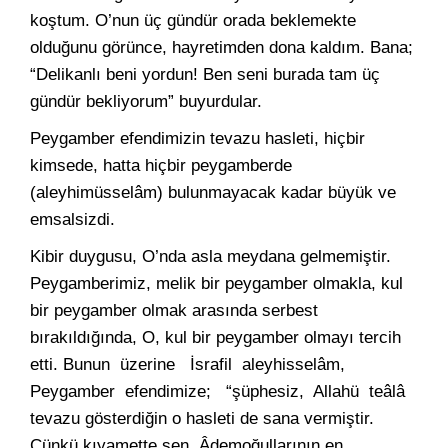
koştum. O’nun üç gündür orada beklemekte
olduğunu görünce, hayretimden dona kaldım. Bana;
“Delikanlı beni yordun! Ben seni burada tam üç
gündür bekliyorum” buyurdular.
Peygamber efendimizin tevazu hasleti, hiçbir
kimsede, hatta hiçbir peygamberde
(aleyhimüsselâm) bulunmayacak kadar büyük ve
emsalsizdi.
Kibir duygusu, O’nda asla meydana gelmemiştir.
Peygamberimiz, melik bir peygamber olmakla, kul
bir peygamber olmak arasında serbest
bırakıldığında, O, kul bir peygamber olmayı tercih
etti. Bunun üzerine İsrafil aleyhisselâm,
Peygamber efendimize; “şüphesiz, Allahü teâlâ
tevazu gösterdiğin o hasleti de sana vermiştir.
Çünkü kıyamette sen, Âdemoğullarının en