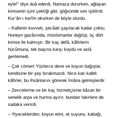
eyle!” diye duâ ederdi. Namaza dururken, ağlayan
kimsenin içini çektiği gibi, göğsünde ses işitilirdi.
Kur’ân-ı kerîm okurken de böyle olurdu.
– Kalbinin kuvveti, şecâati şaşılacak kadar çoktu.
Huneyn gazâsında, müslümanlar dağılıp, üç dört
kimse ile kalmıştı. Bir kaç defâ, kâfirlerin
hücûmuna, tek başına karşı koydu ve aslâ
gerilemedi.
– Çok cömert Yüzlerce deve ve koyun bağışlar,
kendisine bir şey bırakmazdı. Nice katı kalbli
kâfirler, bu ihsânlarını görerek îmâna gelmişlerdir.
– Zevcelerine ve bir kaç hizmetçisine bâzan bir
senelik arpa ve hurma ayırır, bundan fakirlere de
sadaka verirdi.
– Yiyeceklerden; koyun etini, et suyunu, kabağı,