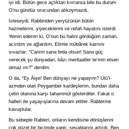
iyi idi. Bütün gece açlıktan kıvransa bile bu durum
O’nu gündüz orucundan alıkoymazdı.
İsteseydi, Rabbinden yeryüzünün bütün
hazinelerini, yiyeceklerini ve refah hayatını isterdi.
Yemin ederim ki, O’nun bu halini gördüğüm zaman,
acırdım ve ağlardım. Elimle mübârek karnını
sıvazlar; “Canım sana feda olsun! Sana güç
verecek şu dünyadan, bâzı menfaatler te’min etsen
olmaz mı?” derdim.
O da, “Ey Âişe! Ben dünyayı ne yapayım? Ülü’l-
azmden olan Peygamber kardeşlerim, bundan daha
çetin olanına karşı tahammül gösterdiler. Fakat o
halleri ile yaşayışlarına devam ettiler. Rablerine
kavuştular.
Bu sebeple Rableri, onların kendisine dönüşlerini
çok güzel bir biçimde yaptı, sevablarını artırdı. Ben