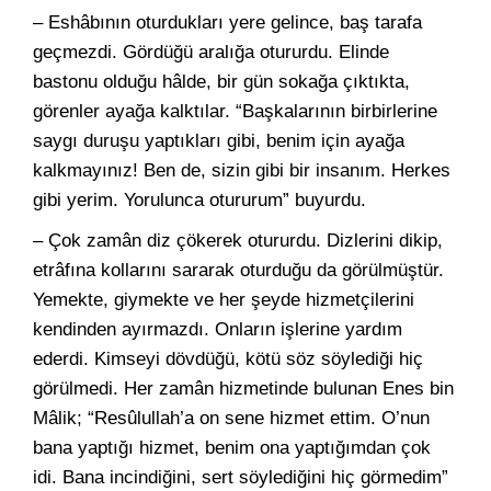
– Eshâbının oturdukları yere gelince, baş tarafa
geçmezdi. Gördüğü aralığa otururdu. Elinde
bastonu olduğu hâlde, bir gün sokağa çıktıkta,
görenler ayağa kalktılar. “Başkalarının birbirlerine
saygı duruşu yaptıkları gibi, benim için ayağa
kalkmayınız! Ben de, sizin gibi bir insanım. Herkes
gibi yerim. Yorulunca otururum” buyurdu.
– Çok zamân diz çökerek otururdu. Dizlerini dikip,
etrâfına kollarını sararak oturduğu da görülmüştür.
Yemekte, giymekte ve her şeyde hizmetçilerini
kendinden ayırmazdı. Onların işlerine yardım
ederdi. Kimseyi dövdüğü, kötü söz söylediği hiç
görülmedi. Her zamân hizmetinde bulunan Enes bin
Mâlik; “Resûlullah’a on sene hizmet ettim. O’nun
bana yaptığı hizmet, benim ona yaptığımdan çok
idi. Bana incindiğini, sert söylediğini hiç görmedim”