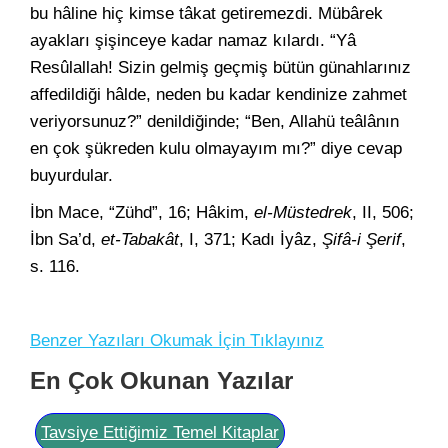
bu hâline hiç kimse tâkat getiremezdi. Mübârek
ayakları şişinceye kadar namaz kılardı. “Yâ
Resûlallah! Sizin gelmiş geçmiş bütün günahlarınız
affedildiği hâlde, neden bu kadar kendinize zahmet
veriyorsunuz?” denildiğinde; “Ben, Allahü teâlânın
en çok şükreden kulu olmayayım mı?” diye cevap
buyurdular.
İbn Mace, “Zühd”, 16; Hâkim,
el-Müstedrek
, II, 506;
İbn Sa’d,
et-Tabakât
, I, 371; Kadı İyâz,
Şifâ-i Şerif
,
s. 116.
Benzer Yazıları Okumak İçin Tıklayınız
En Çok Okunan Yazılar
Tavsiye Ettiğimiz Temel Kitaplar