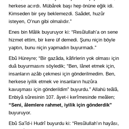
herkese acırdı. Mübârek başı hep önüne eğik idi.
Kimseden bir şey beklemezdi. Saâdet, huzûr
isteyen, O’nun gibi olmalıdır.”
Enes bin Mâlik buyuruyor ki: “Resûlullah’a on sene
hizmet ettim, bir kere üf demedi. Şunu niçin böyle
yaptın, bunu niçin yapmadın buyurmadı.”
Ebû Hüreyre; “Bir gazâda, kâfirlerin yok olması için
duâ buyurmasını söyledik; “Ben, lânet etmek için,
insanların azâb çekmesi için gönderilmedim. Ben,
herkese iyilik etmek ve insanların huzûra
kavuşması için gönderildim” buyurdu.” Allahü teâlâ,
Enbiyâ sûresinin 107. âyet-i kerîmesinde meâlen;
“Seni, âlemlere rahmet, iyilik için gönderdik”
buyuruyor.
Ebû Sa’îd-i Hudrî buyurdu ki: “Resûlullah’ın hayâsı,