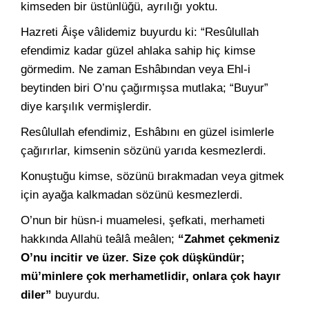
kimseden bir üstünlüğü, ayrılığı yoktu.
Hazreti Âişe vâlidemiz buyurdu ki: “Resûlullah
efendimiz kadar güzel ahlaka sahip hiç kimse
görmedim. Ne zaman Eshâbından veya Ehl-i
beytinden biri O’nu çağırmışsa mutlaka; “Buyur”
diye karşılık vermişlerdir.
Resûlullah efendimiz, Eshâbını en güzel isimlerle
çağırırlar, kimsenin sözünü yarıda kesmezlerdi.
Konuştuğu kimse, sözünü bırakmadan veya gitmek
için ayağa kalkmadan sözünü kesmezlerdi.
O’nun bir hüsn-i muamelesi, şefkati, merhameti
hakkında Allahü teâlâ meâlen;
“Zahmet çekmeniz
O’nu incitir ve üzer. Size çok düşkündür;
mü’minlere çok merhametlidir, onlara çok hayır
diler”
buyurdu.