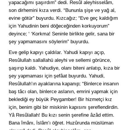
yapacağımı şaşırdım” dedi. Resûl aleyhisselâm,
son dirhemini kıza verdi. “Bununla şişe ve yağ al,
evine götür” buyurdu. Kızcağız; “Eve geç kaldığım
için Yahudinin beni döğeceğinden korkuyorum”
deyince; ‘ ‘Korkma! Seninle birlikte gelir, sana bir
şey yapmamasını söylerim” buyurdu.
Eve gelip kapıyı çaldılar. Yahudi kapıyı açıp,
Resûlullah sallallahü aleyhi ve sellemi görünce,
şaşırıp kaldı. Yahudiye, olanı biteni anlatıp, kıza bir
şey yapmaması için şefâat buyurdu. Yahudi,
Resûlullah’ın ayaklarına kapanıp; “Binlerce insanın
baş tâcı olan, binlerce aslanın, emrini yapmak için
beklediği ey büyük Peygamber! Bir hizmetçi kız
için, benim gibi bir miskinin kapısını şereflendirdin.
Yâ Resûlallah! Bu kızı senin şerefine âzâd ettim.
Bana îmânı, İslâm’ı öğret. Huzûrunda müslüman