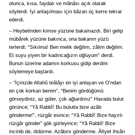
olunca, kısa, faydalı ve mânâsı açık olarak
söylerdi. İyi anlaşılması için bâzan üç kerre tekrar
ederdi.
– Heybetinden kimse yüzüne bakamazdı. Biri gelip
mübârek yüzüne bakınca, ona bakanın yüzü
terlerdi; “Sıkılma! Ben melik değilim, zâlim değilim.
Et suyu yiyen bir kadıncağızın oğluyum” derdi.
Bunun üzerine adamın korkusu gidip derdini
söylemeye başlardı.
– “İçinizde Allahû teâlâyı en iyi anlayan ve O’ndan
en çok korkan benim”, “Benim gördüğümü
görseydiniz, az güler, çok ağlardınız” Havada bulut
görünce; “Yâ Rabbî! Bu bulutla bize azâb
gönderme!”, rüzgâr esince; “Yâ Rabbî! Bize hayırlı
rüzgâr gönder” gök gürleyince; “Yâ Rabbî! Bize
incinib de, öldürme. Azâbını gönderme. Âfiyet ihsân