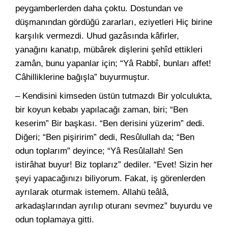
peygamberlerden daha çoktu. Dostundan ve
düşmanından gördüğü zararları, eziyetleri Hiç birine
karşılık vermezdi. Uhud gazâsında kâfirler,
yanağını kanatıp, mübârek dişlerini şehîd ettikleri
zamân, bunu yapanlar için; “Yâ Rabbî, bunları affet!
Câhilliklerine bağışla” buyurmuştur.
– Kendisini kimseden üstün tutmazdı Bir yolculukta,
bir koyun kebabı yapılacağı zaman, biri; “Ben
keserim” Bir başkası. “Ben derisini yüzerim” dedi.
Diğeri; “Ben pişiririm” dedi, Resûlullah da; “Ben
odun toplarım” deyince; “Yâ Resûlallah! Sen
istirâhat buyur! Biz toplarız” dediler. “Evet! Sizin her
şeyi yapacağınızı biliyorum. Fakat, iş görenlerden
ayrılarak oturmak istemem. Allahü teâlâ,
arkadaşlarından ayrılıp oturanı sevmez” buyurdu ve
odun toplamaya gitti.