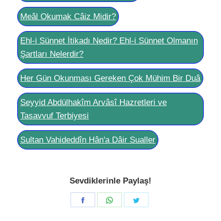
Meâl Okumak Câiz Midir?
Ehl-i Sünnet İtikadı Nedir? Ehl-i Sünnet Olmanın
Şartları Nelerdir?
Her Gün Okunması Gereken Çok Mühim Bir Duâ
Seyyid Abdülhakîm Arvâsî Hazretleri ve
Tasavvuf Terbiyesi
Sultan Vahideddîn Hân'a Dâir Sualler
Sevdiklerinle Paylaş!
Share
Share
Share
on
on
on