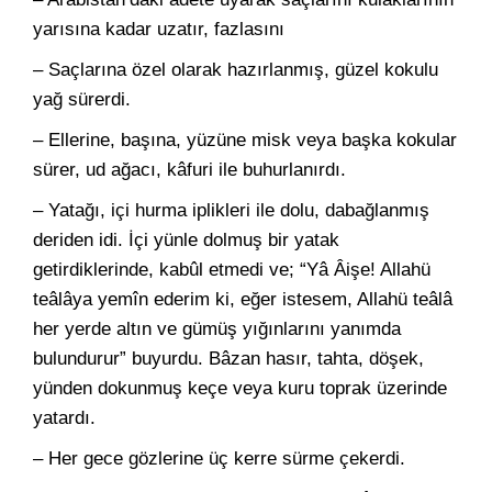
yarısına kadar uzatır, fazlasını
– Saçlarına özel olarak hazırlanmış, güzel kokulu
yağ sürerdi.
– Ellerine, başına, yüzüne misk veya başka kokular
sürer, ud ağacı, kâfuri ile buhurlanırdı.
– Yatağı, içi hurma iplikleri ile dolu, dabağlanmış
deriden idi. İçi yünle dolmuş bir yatak
getirdiklerinde, kabûl etmedi ve; “Yâ Âişe! Allahü
teâlâya yemîn ederim ki, eğer istesem, Allahü teâlâ
her yerde altın ve gümüş yığınlarını yanımda
bulundurur” buyurdu. Bâzan hasır, tahta, döşek,
yünden dokunmuş keçe veya kuru toprak üzerinde
yatardı.
– Her gece gözlerine üç kerre sürme çekerdi.