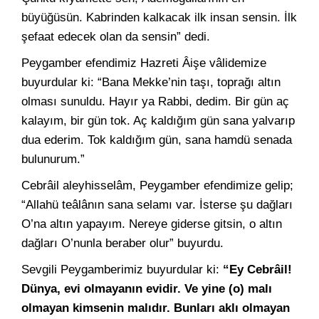
büyüğüsün. Kabrinden kalkacak ilk insan sensin. İlk
şefaat edecek olan da sensin” dedi.
Peygamber efendimiz Hazreti Âişe vâlidemize
buyurdular ki: “Bana Mekke’nin taşı, toprağı altın
olması sunuldu. Hayır ya Rabbi, dedim. Bir gün aç
kalayım, bir gün tok. Aç kaldığım gün sana yalvarıp
dua ederim. Tok kaldığım gün, sana hamdü senada
bulunurum.”
Cebrâil aleyhisselâm, Peygamber efendimize gelip;
“Allahü teâlânın sana selamı var. İsterse şu dağları
O’na altın yapayım. Nereye giderse gitsin, o altın
dağları O’nunla beraber olur” buyurdu.
Sevgili Peygamberimiz buyurdular ki:
“Ey Cebrâil!
Dünya, evi olmayanın evidir. Ve yine (o) malı
olmayan kimsenin malıdır. Bunları aklı olmayan