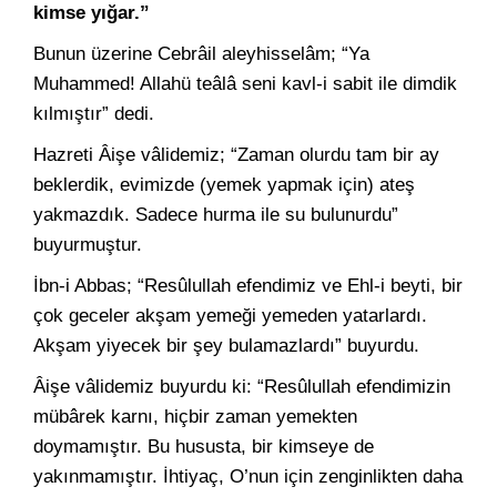
kimse yığar.”
Bunun üzerine Cebrâil aleyhisselâm; “Ya
Muhammed! Allahü teâlâ seni kavl-i sabit ile dimdik
kılmıştır” dedi.
Hazreti Âişe vâlidemiz; “Zaman olurdu tam bir ay
beklerdik, evimizde (yemek yapmak için) ateş
yakmazdık. Sadece hurma ile su bulunurdu”
buyurmuştur.
İbn-i Abbas; “Resûlullah efendimiz ve Ehl-i beyti, bir
çok geceler akşam yemeği yemeden yatarlardı.
Akşam yiyecek bir şey bulamazlardı” buyurdu.
Âişe vâlidemiz buyurdu ki: “Resûlullah efendimizin
mübârek karnı, hiçbir zaman yemekten
doymamıştır. Bu hususta, bir kimseye de
yakınmamıştır. İhtiyaç, O’nun için zenginlikten daha