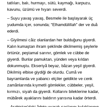
tatlıları, balı, hurmayı, sütü, kaymağı, karpuzu,
kavunu, üzümü ve hıyarı severdi.
– Suyu yavaş yavaş, Besmele ile başlayarak üç
yudumda içer, sonunda; “Elhamdülillah” der ve duâ
ederdi.
– Giyilmesi câiz olanlardan her bulduğunu giyerdi.
Kalın kumaştan ihram şeklinde dikilmemiş şeylerle
örtünür, peştamal sarınır, gömlek ve cübbe de
giyerdi. Bunlar pamuktan, yünden veya kıldan
dokunmuştu. Ekseriyâ beyaz, bâzan yeşil giyerdi.
Dikilmiş elbise giydiği de olurdu. Cumâ ve
bayramlarda ve yabancı elçiler geldikte ve cenk
zamânlarında kıymetli gömlekler, cübbeler, yeşil,
kırmızı, siyah da giyerdi. Kollarını bileklerine kadar,
mübârek ayaklarını baldırın yarısına kadar örterdi.
– Arabistan’daki âdete uyarak saçlarını kulaklarının