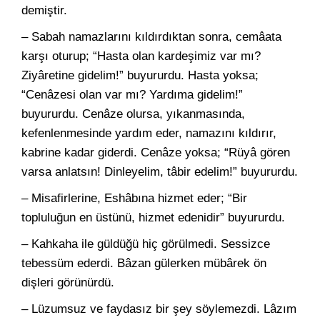
demiştir.
– Sabah namazlarını kıldırdıktan sonra, cemâata
karşı oturup; “Hasta olan kardeşimiz var mı?
Ziyâretine gidelim!” buyururdu. Hasta yoksa;
“Cenâzesi olan var mı? Yardıma gidelim!”
buyururdu. Cenâze olursa, yıkanmasında,
kefenlenmesinde yardım eder, namazını kıldırır,
kabrine kadar giderdi. Cenâze yoksa; “Rüyâ gören
varsa anlatsın! Dinleyelim, tâbir edelim!” buyururdu.
– Misafirlerine, Eshâbına hizmet eder; “Bir
topluluğun en üstünü, hizmet edenidir” buyururdu.
– Kahkaha ile güldüğü hiç görülmedi. Sessizce
tebessüm ederdi. Bâzan gülerken mübârek ön
dişleri görünürdü.
– Lüzumsuz ve faydasız bir şey söylemezdi. Lâzım