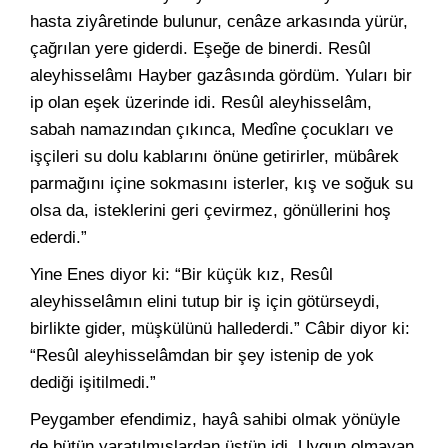
hasta ziyâretinde bulunur, cenâze arkasında yürür,
çağrılan yere giderdi. Eşeğe de binerdi. Resûl
aleyhisselâmı Hayber gazâsında gördüm. Yuları bir
ip olan eşek üzerinde idi. Resûl aleyhisselâm,
sabah namazından çıkınca, Medîne çocukları ve
işçileri su dolu kablarını önüne getirirler, mübârek
parmağını içine sokmasını isterler, kış ve soğuk su
olsa da, isteklerini geri çevirmez, gönüllerini hoş
ederdi.”
Yine Enes diyor ki: “Bir küçük kız, Resûl
aleyhisselâmın elini tutup bir iş için götürseydi,
birlikte gider, müşkülünü hallederdi.” Câbir diyor ki:
“Resûl aleyhisselâmdan bir şey istenip de yok
dediği işitilmedi.”
Peygamber efendimiz, hayâ sahibi olmak yönüyle
de bütün yaratılmışlardan üstün idi. Uygun olmayan