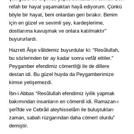
refah bir hayat yaşamaktan hayâ ediyorum. Çünkü
böyle bir hayat, beni onlardan geri bırakır. Benim
için en güzel ve sevimli şey, kardeşlerime,
dostlarıma kavuşmak ve onlara katılmaktır”
buyururlardı.
Hazreti Âişe vâlidemiz buyurdular ki: “Resûlullah,
bu sözlerinden bir ay kadar sonra vefât ettiler.”
Peygamber efendimiz cömertliği ile de dillere
destan idi. Bu güzel huyda da Peygamberimize
kimse yetişemezdi.
İbn-i Abbas “Resûlullah efendimiz iyilik yapmak
bakımından insanların en cömerdi idi. Ramazan-ı
şerîfde ve Cebrâil aleyhisselâm ile buluştukları
zaman, sabah rüzgarından daha cömert olurdu”
demiştir.