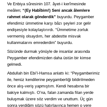
Ve Enbiya sûresinin 107. âyet-i kerîmesinde
meâlen;
“(Ey Habîbim!) Seni ancak âlemlere
rahmet olarak gönderdik”
buyurdu. Peygamber
efendimiz ümmetine karşı bâzı şeyleri zor gelir
endişesiyle kolaylaştırırdı. “Ümmetime zorluk
vermemiş olsaydım, her abdestte misvak
kullanmalarını emrederdim” buyurdu.
Sözünde durmak yönüyle de insanlar arasında
Peygamber efendimizden daha üstün bir kimse
gelmedi.
Abdullah bin Ebi’l-Hamsa anlattı ki: “Peygamberimiz
ile, henüz kendilerine peygamberliği bildirilmeden
önce alış-veriş yapmıştım. Kendi hesabına bir
bakiye kalmıştı. O’na, falan zamanda filan yerde
buluşmak üzere söz verdim ve unuttum. Üç gün
sonra verdiğim sözü hatırlayınca hemen o yere