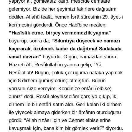
yapıyor ki, gömleksiz kalıp, mescide cemâate
gelemiyor. Biz de her şeyimizi fakirlere dağıtalım
dediler. Allahü teâlâ, hemen İsrâ sûresinin 29. âyet-i
kerîmesini gönderdi. Önce Habîbine meâlen;
“Hasîslik etme, birşey vermemezlik yapma”
buyurup, sonra da;
“Sıkıntıya düşecek ve namazı
kaçırarak, üzülecek kadar da dağıtma! Sadakada
vasat davran”
buyurdu. O gün, namazdan sonra,
Hazreti Ali, Resûlullah’ın yanına gelip; “Yâ
Resûlallah! Bugün, çoluk-çocuğuma nafaka yapmak
için 8 dirhem gümüş ödünç almıştım. Bunun
yarısını size vereyim. Kendinize entâri (elbise)
alınız” dedi. Resûl aleyhisselâm çarşıya çıkıp, iki
dirhem ile bir entâri satın aldı. Geri kalan iki dirhem
ile yiyecek almaya giderken bir âmânın oturduğunu
gördü; “Allah rızâsı için ve Cennet elbiselerine
kavuşmak için, bana kim bir gömlek verir?” diyordu.