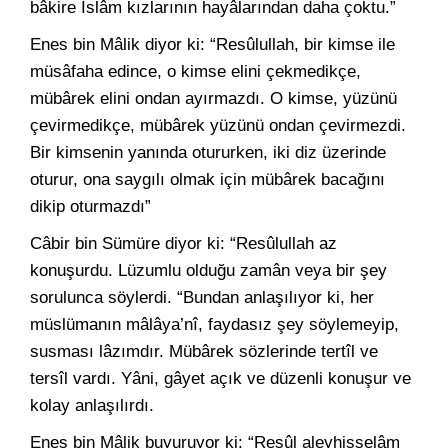
bâkire İslâm kızlarının hayâlarından daha çoktu.”
Enes bin Mâlik diyor ki: “Resûlullah, bir kimse ile
müsâfaha edince, o kimse elini çekmedikçe,
mübârek elini ondan ayırmazdı. O kimse, yüzünü
çevirmedikçe, mübârek yüzünü ondan çevirmezdi.
Bir kimsenin yanında otururken, iki diz üzerinde
oturur, ona saygılı olmak için mübârek bacağını
dikip oturmazdı”
Câbir bin Sümüre diyor ki: “Resûlullah az
konuşurdu. Lüzumlu olduğu zamân veya bir şey
sorulunca söylerdi. “Bundan anlaşılıyor ki, her
müslümanın mâlâya’nî, faydasız şey söylemeyip,
susması lâzımdır. Mübârek sözlerinde tertîl ve
tersîl vardı. Yâni, gâyet açık ve düzenli konuşur ve
kolay anlaşılırdı.
Enes bin Mâlik buyuruyor ki: “Resûl aleyhisselâm