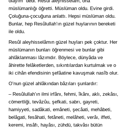
olayım” dedi. Resûl aleyhisselâm, ona
müslümanlığı öğretti. Müslüman oldu. Evine girdi.
Çoluğuna-çocuğuna anlattı. Hepsi müslüman oldu.
Bunlar, hep Resûlullah’ın güzel huylarının bereketi
ile oldu.
Resûl aleyhisselâmın güzel huyları pek çoktur. Her
müslümanın bunları öğrenmesi ve bunlar gibi
ahlâklanması lâzımdır. Böylece, dünyâda ve
âhirette felâketlerden, sıkıntılardan kurtulmak ve o
iki cihân efendisinin şefâatine kavuşmak nasîb olur.
O’nun güzel ahlâkından bâzıları şunlardır:
– Resûlullah’ın ilmi irfânı, fehmi, îkânı, aklı, zekâsı,
cömertliği, tevâzûu, şefkati, sabrı, gayreti,
hamiyyeti, sadâkati, emâneti, şecâati, mehâbeti,
belâgati, fesâhati, fetâneti, melâheti, verâı, iffeti,
keremi, insâfı, hayâsı, zühdü, takvâsı bütün