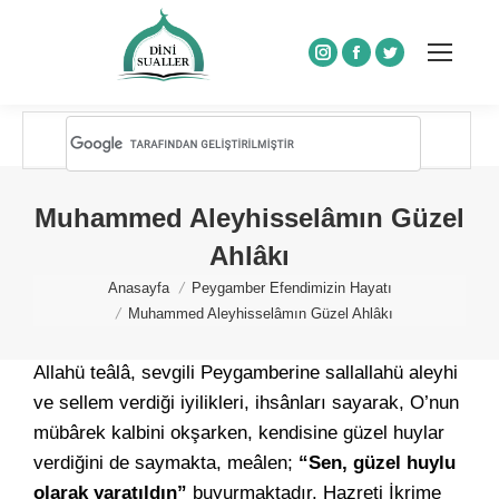
Instagram
Facebook
Twitter
Muhammed Aleyhisselâmın Güzel
Ahlâkı
You are here:
Anasayfa
Peygamber Efendimizin Hayatı
Muhammed Aleyhisselâmın Güzel Ahlâkı
Allahü teâlâ, sevgili Peygamberine sallallahü aleyhi
ve sellem verdiği iyilikleri, ihsânları sayarak, O’nun
mübârek kalbini okşarken, kendisine güzel huylar
verdiğini de saymakta, meâlen;
“Sen, güzel huylu
olarak yaratıldın”
buyurmaktadır. Hazreti İkrime