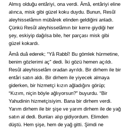
Almış olduğu entâriyi, ona verdi. Âmâ, entâriyi eline
alınca, misk gibi güzel koku duydu. Bunun, Resûl
aleyhisselâmın mübârek elinden geldiğini anladı.
Çünkü Resûl aleyhisselâmın bir kerre giydiği her
şey, eskiyip dağılsa bile, her parçası misk gibi
güzel kokardı.
Âmâ duâ ederek; “Yâ Rabbî! Bu gömlek hürmetine,
benim gözlerimi aç” dedi. İki gözü hemen açıldı.
Resûl aleyhisselâm oradan ayrıldı. Bir dirhem ile bir
entâri satın aldı. Bir dirhem ile yiyecek almaya
giderken, bir hizmetçi kızın ağladığını görüp;
“Kızım, niçin böyle ağlıyorsun?” buyurdu. “Bir
Yahudinin hizmetçisiyim. Bana bir dirhem verdi.
Yarım dirhem ile bir şişe ve yarım dirhem ile de yağ
satın al dedi. Bunları alıp gidiyordum. Elimden
düştü. Hem şişe, hem de yağ gitti. Şimdi ne