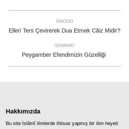
Facebook
WhatsApp
Twitter
Post
ÖNCEKI
navigation
Elleri Ters Çevirerek Dua Etmek Câiz Midir?
Previous
post:
SONRAKI
Peygamber Efendimizin Güzelliği
Next
post:
Hakkımızda
Bu site İslâmî ilimlerde ihtisas yapmış bir ilim heyeti