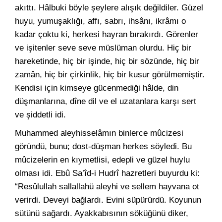
akıttı. Hâlbuki böyle şeylere alışık değildiler. Güzel
huyu, yumuşaklığı, affı, sabrı, ihsânı, ikrâmı o
kadar çoktu ki, herkesi hayran bırakırdı. Görenler
ve işitenler seve seve müslüman olurdu. Hiç bir
hareketinde, hiç bir işinde, hiç bir sözünde, hiç bir
zamân, hiç bir çirkinlik, hiç bir kusur görülmemiştir.
Kendisi için kimseye gücenmediği hâlde, din
düşmanlarına, dîne dil ve el uzatanlara karşı sert
ve şiddetli idi.
Muhammed aleyhisselâmın binlerce mûcizesi
göründü, bunu; dost-düşman herkes söyledi. Bu
mûcizelerin en kıymetlisi, edepli ve güzel huylu
olması idi. Ebû Sa’îd-i Hudrî hazretleri buyurdu ki:
“Resûlullah sallallahü aleyhi ve sellem hayvana ot
verirdi. Deveyi bağlardı. Evini süpürürdü. Koyunun
sütünü sağardı. Ayakkabısının söküğünü diker,