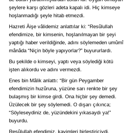
şeylere karşı gözleri adeta kapalı idi. Hiç kimseye
hoşlanmadığı şeyle hitab etmezdi.
Hazreti Âişe vâlidemiz anlattılar ki: “Resûlullah
efendimize, bir kimsenin, hoşlanılmayan bir şeyi
yaptığı haber verildiğinde, adını söylemeden umûmî
mânâda “Niçin böyle yapıyorlar?” buyururlardı.
Bu şekilde o kimseyi, yaptı veya söylediği kötü
işten alıkordu ve adını vermezdi.
Enes bin Mâlik anlattı: “Bir gün Peygamber
efendimizin huzûruna, yüzüne sarı renkte bir şey
bulaşmış bir kimse girdi. Ona hiçbir şey demedi.
Üzülecek bir şey söylemedi. O dışarı çıkınca;
“Söyleseydiniz de, yüzündekini yıkasaydı ya!”
buyurdu.
Resûlullah efendimiz, kavimleri birleştiriciydi.