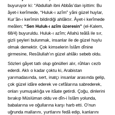
buyuruyor ki: “Abdullah ibni Abbâs’dan işittim: Bu
âyet-i kerîmede, “Huluk-ı azîm” yâni güzel huylar,
Kur’ân-ı kerîmin bildirdiği ahlâktır. Âyet-i kerîmede
meâlen;
“Sen Huluk-ı azîm üzeresin”
(el-Kalem,
68/4) buyuruldu. Huluk-ı azîm; Allahü teâlâ ile sır,
gizli şeyleri bulunmak, insanlar ile de güzel huylu
olmak demektir. Çok kimselerin İslâm dînine
girmesine, Resûlullah’ın güzel ahlâkı sebeb oldu.
Sözleri gâyet tatlı olup gönülleri alır, rûhları cezb
ederdi. Aklı o kadar çoktu ki, Arabistan
yarımadasında, sert, inatçı insanlar arasında gelip,
çok güzel idâre ederek ve cefâlarına sabrederek,
onları yumuşaklığa ve itâate getirdi. Çoğu, dinlerini
bırakıp Müslüman oldu ve dîn-i İslâm yolunda,
babalarına ve oğullarına karşı harb etti. O’nun
uğrunda mallarını, yurtlarını fedâ edip, kanlarını