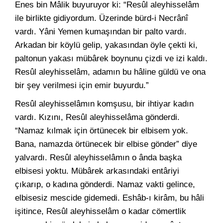
Enes bin Mâlik buyuruyor ki: “Resûl aleyhisselâm
ile birlikte gidiyordum. Üzerinde bürd-i Necrânî
vardı. Yâni Yemen kumaşından bir palto vardı.
Arkadan bir köylü gelip, yakasından öyle çekti ki,
paltonun yakası mübârek boynunu çizdi ve izi kaldı.
Resûl aleyhisselâm, adamın bu hâline güldü ve ona
bir şey verilmesi için emir buyurdu.”
Resûl aleyhisselâmın komşusu, bir ihtiyar kadın
vardı. Kızını, Resûl aleyhisselâma gönderdi.
“Namaz kılmak için örtünecek bir elbisem yok.
Bana, namazda örtünecek bir elbise gönder” diye
yalvardı. Resûl aleyhisselâmın o ânda başka
elbisesi yoktu. Mübârek arkasındaki entâriyi
çıkarıp, o kadına gönderdi. Namaz vakti gelince,
elbisesiz mescide gidemedi. Eshâb-ı kirâm, bu hâli
işitince, Resûl aleyhisselâm o kadar cömertlik