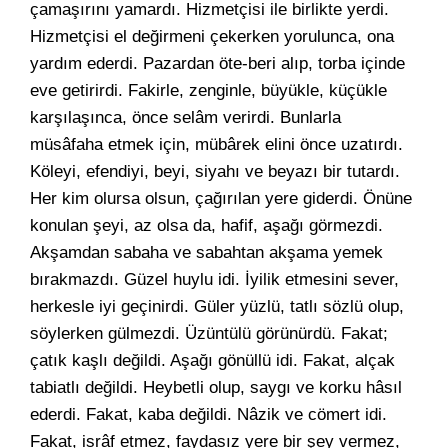
çamaşırını yamardı. Hizmetçisi ile birlikte yerdi.
Hizmetçisi el değirmeni çekerken yorulunca, ona
yardım ederdi. Pazardan öte-beri alıp, torba içinde
eve getirirdi. Fakirle, zenginle, büyükle, küçükle
karşılaşınca, önce selâm verirdi. Bunlarla
müsâfaha etmek için, mübârek elini önce uzatırdı.
Köleyi, efendiyi, beyi, siyahı ve beyazı bir tutardı.
Her kim olursa olsun, çağırılan yere giderdi. Önüne
konulan şeyi, az olsa da, hafif, aşağı görmezdi.
Akşamdan sabaha ve sabahtan akşama yemek
bırakmazdı. Güzel huylu idi. İyilik etmesini sever,
herkesle iyi geçinirdi. Güler yüzlü, tatlı sözlü olup,
söylerken gülmezdi. Üzüntülü görünürdü. Fakat;
çatık kaşlı değildi. Aşağı gönüllü idi. Fakat, alçak
tabiatlı değildi. Heybetli olup, saygı ve korku hâsıl
ederdi. Fakat, kaba değildi. Nâzik ve cömert idi.
Fakat, isrâf etmez, faydasız yere bir şey vermez,