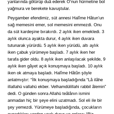
yanlarında götürüp duâ ederek O’nun hürmetine bol
yağmura ve berekete kavuştular.
Peygamber efendimiz, süt annesi Halîme Hâtun’un
sağ memesini emer, sol memesini emmezdi. Onu
da süt kardeşine bırakırdı. 2 aylık iken emekledi. 3
aylık olunca ayakta durur, 4 aylık iken duvara
tutunarak yürürdü. 5 aylık iken yürüdü, altı aylık
iken çabuk yürümeye başladı. 7 aylık iken her
tarafa gider oldu. 8 aylık iken anlaşılacak şekilde, 9
aylık iken gâyet açık konuşmaya başladı. 10 aylık
iken ok atmaya başladı. Halîme Hâtûn şöyle
anlatmıştır: “İlk konuşmaya başladığında “Lâ ilâhe
illallahü vallahü ekber. Velhamdülillahi rabbil âlemin”
dedi. O günden sonra Allahü teâlânın ismini
anmadan hiç bir şeye elini uzatmadı. Sol eli ile bir
şey yemezdi. Yürümeye başladığında, çocukların