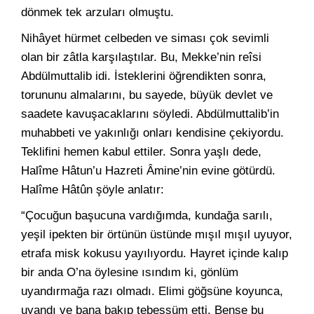
dönmek tek arzuları olmuştu.
Nihâyet hürmet celbeden ve siması çok sevimli
olan bir zâtla karşılaştılar. Bu, Mekke’nin reîsi
Abdülmuttalib idi. İsteklerini öğrendikten sonra,
torununu almalarını, bu sayede, büyük devlet ve
saadete kavuşacaklarını söyledi. Abdülmuttalib’in
muhabbeti ve yakınlığı onları kendisine çekiyordu.
Teklifini hemen kabul ettiler. Sonra yaşlı dede,
Halîme Hâtun’u Hazreti Âmine’nin evine götürdü.
Halîme Hâtûn şöyle anlatır:
“Çocuğun başucuna vardığımda, kundağa sarılı,
yeşil ipekten bir örtünün üstünde mışıl mışıl uyuyor,
etrafa misk kokusu yayılıyordu. Hayret içinde kalıp
bir anda O’na öylesine ısındım ki, gönlüm
uyandırmağa razı olmadı. Elimi göğsüne koyunca,
uyandı ve bana bakıp tebessüm etti. Bense bu