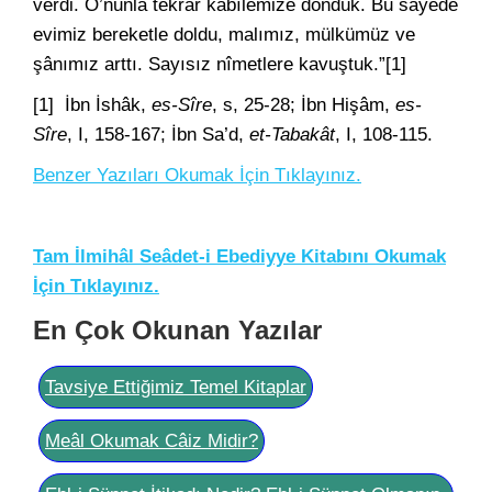
verdi. O’nunla tekrar kabîlemize döndük. Bu sayede
evimiz bereketle doldu, malımız, mülkümüz ve
şânımız arttı. Sayısız nîmetlere kavuştuk.”[1]
[1] İbn İshâk,
es-Sîre
, s, 25-28; İbn Hişâm,
es-
Sîre
, I, 158-167; İbn Sa’d,
et-Tabakât
, I, 108-115.
Benzer Yazıları Okumak İçin Tıklayınız.
Tam İlmihâl Seâdet-i Ebediyye Kitabını Okumak
İçin Tıklayınız.
En Çok Okunan Yazılar
Tavsiye Ettiğimiz Temel Kitaplar
Meâl Okumak Câiz Midir?