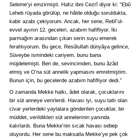
Seleme’yi emzirmişti. Hafız ibni Cezrî diyor ki: “Ebû
Leheb rüyada görülüp, ne hâlde olduğu soruldukta,
kabir azabı çekiyorum. Ancak, her sene, Rebî’ul-
evvel ayının 12. geceleri, azabım hafifliyor. İki
parmağım arasından çıkan serin suyu emerek
ferahlıyorum. Bu gece, Resûlullah dünyâya gelince,
Süveybe ismindeki cariyem, bunu bana
müjdelemişti. Ben de, sevincimden, bunu âzâd
etmiş ve O’na süt annelik yapmasını emretmiştim.
Bunun için, bu gecelerde azabım hafifliyor dedi.”
O zamanda Mekke halkı, âdet olarak, çocuklarını
bir süt anneye verirlerdi. Havası iyi, suyu tatlı olan
civar yerlerdeki yaylalara gönderilen çocuklar, bir
müddet, verildikleri süt annelerinin yanında
kalırlardı. Buna Mekke’nin sıcak havası sebep
oluyordu. Her sene bu maksatla Mekke’ye pek çok