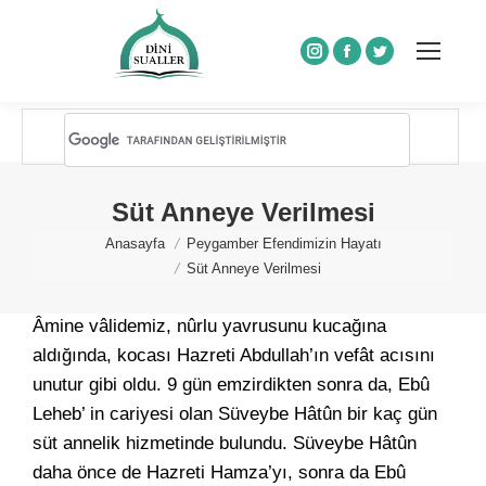
Instagram
Facebook
Twitter
Süt Anneye Verilmesi
You are here:
Anasayfa
Peygamber Efendimizin Hayatı
Süt Anneye Verilmesi
Âmine vâlidemiz, nûrlu yavrusunu kucağına
aldığında, kocası Hazreti Abdullah’ın vefât acısını
unutur gibi oldu. 9 gün emzirdikten sonra da, Ebû
Leheb’ in cariyesi olan Süveybe Hâtûn bir kaç gün
süt annelik hizmetinde bulundu. Süveybe Hâtûn
daha önce de Hazreti Hamza’yı, sonra da Ebû