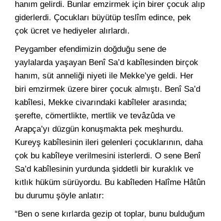
hanım gelirdi. Bunlar emzirmek için birer çocuk alıp
giderlerdi. Çocukları büyütüp teslîm edince, pek
çok ücret ve hediyeler alırlardı.
Peygamber efendimizin doğduğu sene de
yaylalarda yaşayan Benî Sa’d kabîlesinden birçok
hanım, süt anneliği niyeti ile Mekke’ye geldi. Her
biri emzirmek üzere birer çocuk almıştı. Benî Sa’d
kabîlesi, Mekke civarındaki kabîleler arasında;
şerefte, cömertlikte, mertlik ve tevâzûda ve
Arapça’yı düzgün konuşmakta pek meşhurdu.
Kureyş kabîlesinin ileri gelenleri çocuklarının, daha
çok bu kabîleye verilmesini isterlerdi. O sene Benî
Sa’d kabîlesinin yurdunda şiddetli bir kuraklık ve
kıtlık hüküm sürüyordu. Bu kabîleden Halîme Hâtûn
bu durumu şöyle anlatır:
“Ben o sene kırlarda gezip ot toplar, bunu bulduğum