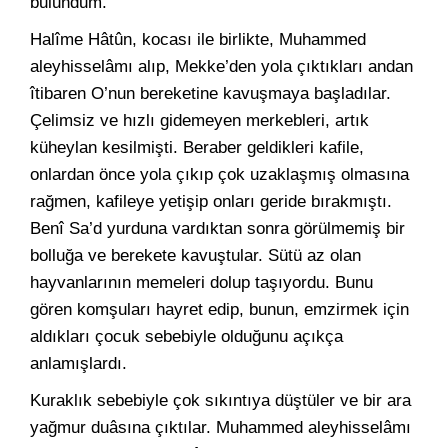
bulundum.”
Halîme Hâtûn, kocası ile birlikte, Muhammed
aleyhisselâmı alıp, Mekke’den yola çıktıkları andan
îtibaren O’nun bereketine kavuşmaya başladılar.
Çelimsiz ve hızlı gidemeyen merkebleri, artık
küheylan kesilmişti. Beraber geldikleri kafile,
onlardan önce yola çıkıp çok uzaklaşmış olmasına
rağmen, kafileye yetişip onları geride bırakmıştı.
Benî Sa’d yurduna vardıktan sonra görülmemiş bir
bolluğa ve berekete kavuştular. Sütü az olan
hayvanlarının memeleri dolup taşıyordu. Bunu
gören komşuları hayret edip, bunun, emzirmek için
aldıkları çocuk sebebiyle olduğunu açıkça
anlamışlardı.
Kuraklık sebebiyle çok sıkıntıya düştüler ve bir ara
yağmur duâsına çıktılar. Muhammed aleyhisselâmı