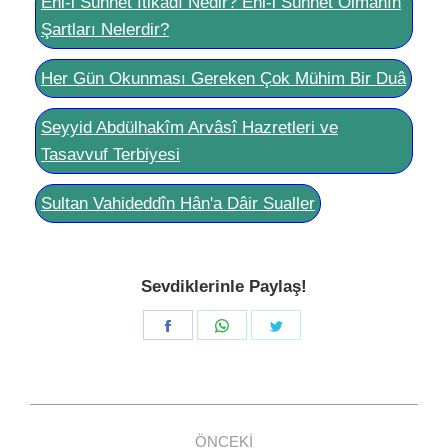
Ehl-i Sünnet İtikadı Nedir? Ehl-i Sünnet Olmanın
Şartları Nelerdir?
Her Gün Okunması Gereken Çok Mühim Bir Duâ
Seyyid Abdülhakîm Arvâsî Hazretleri ve
Tasavvuf Terbiyesi
Sultan Vahideddîn Hân'a Dâir Sualler
Sevdiklerinle Paylaş!
Share
Share
Share
on
on
on
Facebook
WhatsApp
Twitter
Post
ÖNCEKI