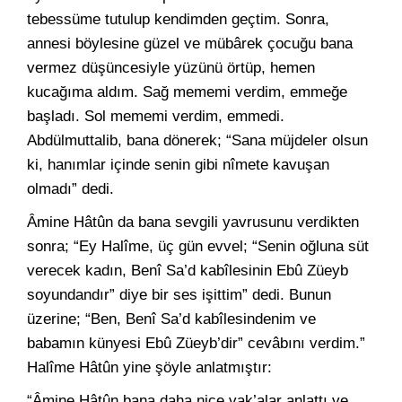
tebessüme tutulup kendimden geçtim. Sonra,
annesi böylesine güzel ve mübârek çocuğu bana
vermez düşüncesiyle yüzünü örtüp, hemen
kucağıma aldım. Sağ mememi verdim, emmeğe
başladı. Sol mememi verdim, emmedi.
Abdülmuttalib, bana dönerek; “Sana müjdeler olsun
ki, hanımlar içinde senin gibi nîmete kavuşan
olmadı” dedi.
Âmine Hâtûn da bana sevgili yavrusunu verdikten
sonra; “Ey Halîme, üç gün evvel; “Senin oğluna süt
verecek kadın, Benî Sa’d kabîlesinin Ebû Züeyb
soyundandır” diye bir ses işittim” dedi. Bunun
üzerine; “Ben, Benî Sa’d kabîlesindenim ve
babamın künyesi Ebû Züeyb’dir” cevâbını verdim.”
Halîme Hâtûn yine şöyle anlatmıştır:
“Âmine Hâtûn bana daha nice vak’alar anlattı ve