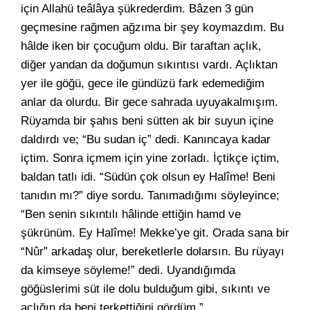
için Allahü teâlâya şükrederdim. Bâzen 3 gün
geçmesine rağmen ağzıma bir şey koymazdım. Bu
hâlde iken bir çocuğum oldu. Bir taraftan açlık,
diğer yandan da doğumun sıkıntısı vardı. Açlıktan
yer ile göğü, gece ile gündüzü fark edemediğim
anlar da olurdu. Bir gece sahrada uyuyakalmışım.
Rüyamda bir şahıs beni sütten ak bir suyun içine
daldırdı ve; “Bu sudan iç” dedi. Kanıncaya kadar
içtim. Sonra içmem için yine zorladı. İçtikçe içtim,
baldan tatlı idi. “Südün çok olsun ey Halîme! Beni
tanıdın mı?” diye sordu. Tanımadığımı söyleyince;
“Ben senin sıkıntılı hâlinde ettiğin hamd ve
şükrünüm. Ey Halîme! Mekke’ye git. Orada sana bir
“Nûr” arkadaş olur, bereketlerle dolarsın. Bu rüyayı
da kimseye söyleme!” dedi. Uyandığımda
göğüslerimi süt ile dolu bulduğum gibi, sıkıntı ve
açlığın da beni terkettiğini gördüm.”