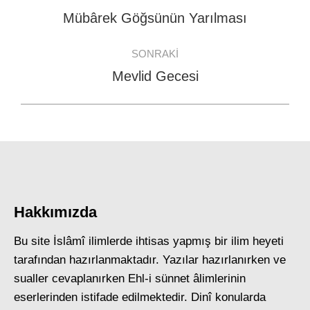
navigation
Mübârek Göğsünün Yarılması
Previous
post:
SONRAKI
Mevlid Gecesi
Next
post:
Hakkımızda
Bu site İslâmî ilimlerde ihtisas yapmış bir ilim heyeti
tarafından hazırlanmaktadır. Yazılar hazırlanırken ve
sualler cevaplanırken Ehl-i sünnet âlimlerinin
eserlerinden istifade edilmektedir. Dinî konularda