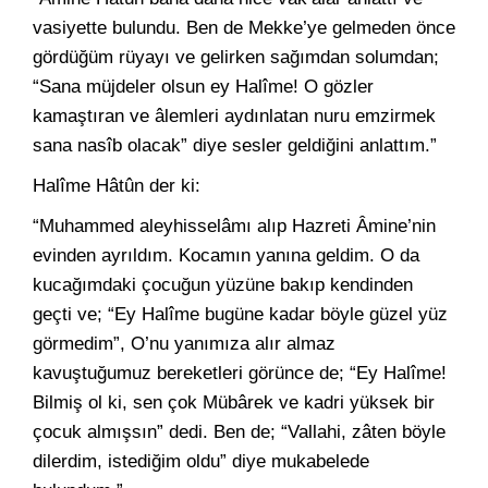
vasiyette bulundu. Ben de Mekke’ye gelmeden önce
gördüğüm rüyayı ve gelirken sağımdan solumdan;
“Sana müjdeler olsun ey Halîme! O gözler
kamaştıran ve âlemleri aydınlatan nuru emzirmek
sana nasîb olacak” diye sesler geldiğini anlattım.”
Halîme Hâtûn der ki:
“Muhammed aleyhisselâmı alıp Hazreti Âmine’nin
evinden ayrıldım. Kocamın yanına geldim. O da
kucağımdaki çocuğun yüzüne bakıp kendinden
geçti ve; “Ey Halîme bugüne kadar böyle güzel yüz
görmedim”, O’nu yanımıza alır almaz
kavuştuğumuz bereketleri görünce de; “Ey Halîme!
Bilmiş ol ki, sen çok Mübârek ve kadri yüksek bir
çocuk almışsın” dedi. Ben de; “Vallahi, zâten böyle
dilerdim, istediğim oldu” diye mukabelede