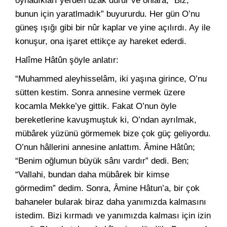
oynadıkları yerden uzak durur ve onlara; “Biz,
bunun için yaratlmadık” buyururdu. Her gün O’nu
güneş ışığı gibi bir nûr kaplar ve yine açılırdı. Ay ile
konuşur, ona işaret ettikçe ay hareket ederdi.
Halîme Hâtûn şöyle anlatır:
“Muhammed aleyhisselâm, iki yaşına girince, O’nu
sütten kestim. Sonra annesine vermek üzere
kocamla Mekke’ye gittik. Fakat O’nun öyle
bereketlerine kavuşmuştuk ki, O’ndan ayrılmak,
mübârek yüzünü görmemek bize çok güç geliyordu.
O’nun hâllerini annesine anlattım. Âmine Hâtûn;
“Benim oğlumun büyük sânı vardır” dedi. Ben;
“Vallahi, bundan daha mübârek bir kimse
görmedim” dedim. Sonra, Âmine Hâtun’a, bir çok
bahaneler bularak biraz daha yanımızda kalmasını
istedim. Bizi kırmadı ve yanımızda kalması için izin