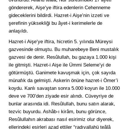
göndererek, Aişe’ye iftira edenlerin Cehenneme
gideceklerini bildirdi. Hazret-i Aişe’nin izzeti ve
şerefinin yüksekliği bu âyet-i kerimelerle de
anlaşıldı.
Hazret-i Aişe’ye iftira, hicretin 5. yılında Müreysi
gazvesinde olmuştu. Bu muharebeye Beni mustalık
gazvesi de denir. Resûlullah, bu gazaya 1.000 kişi
ile gitmişti. Hazret-i Aişe ile Ümmi Seleme’yi de
götürmüştü. Ganimete kavuşmak için, çok sayıda
münafık da gelmişti. Askerin önüne hazret-i Ömer’i
koydu. Kanlı savaştan sonra 5.000 koyun ile 10.000
deve ve 700’den ziyade esir alındı. Cüveyriye de
bunlar arasında idi. Resûlullah, bunu satın alarak,
tezvic buyurdu. Ashâb-ı kirâm, bunu görünce,
Resûlullahın akrabası nasıl esirimiz olur diyerek,
ellerindeki esirleri azad ettiler “radıyallahü teâlâ