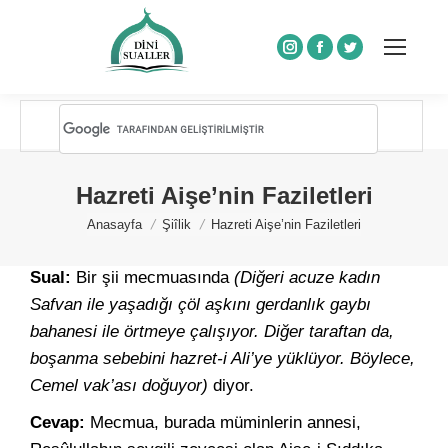
Instagram
Facebook
Twitter
Hazreti Aişe’nin Faziletleri
You are here:
Anasayfa
Şiîlik
Hazreti Aişe’nin Faziletleri
Sual:
Bir şii mecmuasında
(Diğeri acuze kadın
Safvan ile yaşadığı çöl aşkını gerdanlık gaybı
bahanesi ile örtmeye çalışıyor. Diğer taraftan da,
boşanma sebebini hazret-i Ali’ye yüklüyor. Böylece,
Cemel vak’ası doğuyor)
diyor.
Cevap:
Mecmua, burada müminlerin annesi,