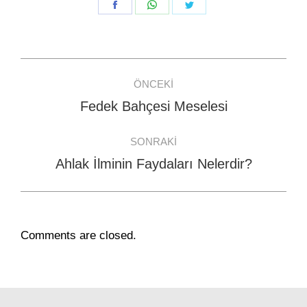
Share
Share
Share
on
on
on
Facebook
WhatsApp
Twitter
Post
ÖNCEKI
navigation
Fedek Bahçesi Meselesi
Previous
post:
SONRAKI
Ahlak İlminin Faydaları Nelerdir?
Next
post:
Comments are closed.