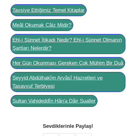
Tavsiye Ettiğimiz Temel Kitaplar
Meâl Okumak Câiz Midir?
Ehl-i Sünnet İtikadı Nedir? Ehl-i Sünnet Olmanın
Şartları Nelerdir?
Her Gün Okunması Gereken Çok Mühim Bir Duâ
Seyyid Abdülhakîm Arvâsî Hazretleri ve
Tasavvuf Terbiyesi
Sultan Vahideddîn Hân'a Dâir Sualler
Sevdiklerinle Paylaş!