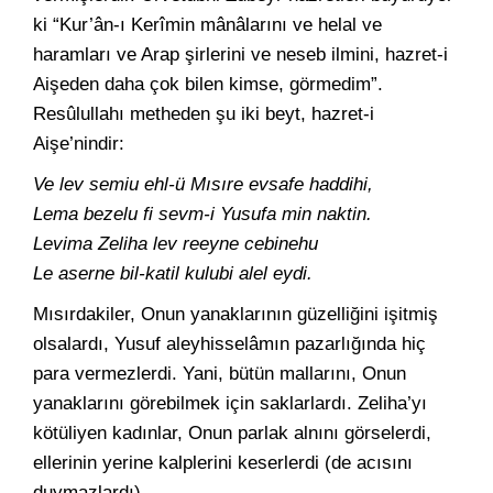
ki “Kur’ân-ı Kerîmin mânâlarını ve helal ve
haramları ve Arap şirlerini ve neseb ilmini, hazret-i
Aişeden daha çok bilen kimse, görmedim”.
Resûlullahı metheden şu iki beyt, hazret-i
Aişe’nindir:
Ve lev semiu ehl-ü Mısıre evsafe haddihi,
Lema bezelu fi sevm-i Yusufa min naktin.
Levima Zeliha lev reeyne cebinehu
Le aserne bil-katil kulubi alel eydi.
Mısırdakiler, Onun yanaklarının güzelliğini işitmiş
olsalardı, Yusuf aleyhisselâmın pazarlığında hiç
para vermezlerdi. Yani, bütün mallarını, Onun
yanaklarını görebilmek için saklarlardı. Zeliha’yı
kötüliyen kadınlar, Onun parlak alnını görselerdi,
ellerinin yerine kalplerini keserlerdi (de acısını
duymazlardı).