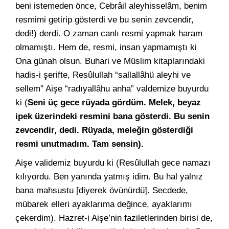
beni istemeden önce, Cebrâil aleyhisselâm, benim
resmimi getirip gösterdi ve bu senin zevcendir,
dedi!) derdi. O zaman canlı resmi yapmak haram
olmamıştı. Hem de, resmi, insan yapmamıştı ki
Ona günah olsun. Buhari ve Müslim kitaplarındaki
hadis-i şerifte, Resûlullah “sallallâhü aleyhi ve
sellem” Aişe “radıyallâhu anha” valdemize buyurdu
ki (
Seni üç gece rüyada gördüm. Melek, beyaz
ipek üzerindeki resmini bana gösterdi. Bu senin
zevcendir, dedi. Rüyada, meleğin gösterdiği
resmi unutmadım. Tam sensin).
Aişe validemiz buyurdu ki (Resûlullah gece namazı
kılıyordu. Ben yanında yatmış idim. Bu hal yalnız
bana mahsustu [diyerek övünürdü]. Secdede,
mübarek elleri ayaklarıma değince, ayaklarımı
çekerdim). Hazret-i Aişe’nin faziletlerinden birisi de,