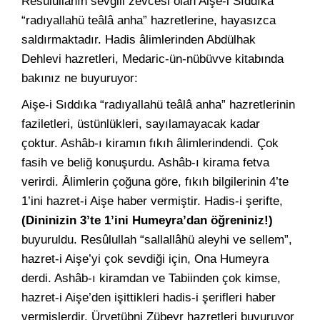
Resûlullahın sevgili zevcesi olan Aişe-i Sıddıka
“radıyallahü teâlâ anha” hazretlerine, hayasızca
saldırmaktadır. Hadis âlimlerinden Abdülhak
Dehlevi hazretleri, Medaric-ün-nübüvve kitabında
bakınız ne buyuruyor:
Aişe-i Sıddıka “radıyallahü teâlâ anha” hazretlerinin
faziletleri, üstünlükleri, sayılamayacak kadar
çoktur. Ashâb-ı kiramın fıkıh âlimlerindendi. Çok
fasih ve beliğ konuşurdu. Ashâb-ı kirama fetva
verirdi. Âlimlerin çoğuna göre, fıkıh bilgilerinin 4’te
1’ini hazret-i Aişe haber vermiştir. Hadis-i şerifte,
(Dininizin 3’te 1’ini Humeyra’dan öğreniniz!)
buyuruldu. Resûlullah “sallallâhü aleyhi ve sellem”,
hazret-i Aişe’yi çok sevdiği için, Ona Humeyra
derdi. Ashâb-ı kiramdan ve Tabiinden çok kimse,
hazret-i Aişe’den işittikleri hadis-i şerifleri haber
vermişlerdir. Ürvetübni Zübeyr hazretleri buyuruyor