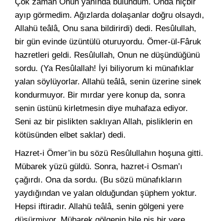
Çok zaman Onun yanında bulundum. Onda hiçbir
ayıp görmedim. Ağızlarda dolaşanlar doğru olsaydı,
Allahü teâlâ, Onu sana bildirirdi) dedi. Resûlullah,
bir gün evinde üzüntülü oturuyordu. Ömer-ül-Fâruk
hazretleri geldi. Resûlullah, Onun ne düşündüğünü
sordu. (Ya Resûlallah! İyi biliyorum ki münafıklar
yalan söylüyorlar. Allahü teâlâ, senin üzerine sinek
kondurmuyor. Bir mırdar yere konup da, sonra
senin üstünü kirletmesin diye muhafaza ediyor.
Seni az bir pislikten saklıyan Allah, pisliklerin en
kötüsünden elbet saklar) dedi.
Hazret-i Ömer’in bu sözü Resûlullahın hoşuna gitti.
Mübarek yüzü güldü. Sonra, hazret-i Osman’ı
çağırdı. Ona da sordu. (Bu sözü münafıkların
yaydığından ve yalan olduğundan şüphem yoktur.
Hepsi iftiradır. Allahü teâlâ, senin gölgeni yere
düşürmiyor. Mübarek gölgenin bile pis bir yere