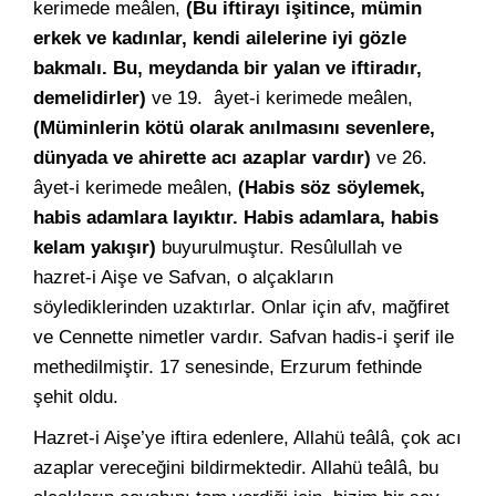
kerimede meâlen,
(Bu iftirayı işitince, mümin
erkek ve kadınlar, kendi ailelerine iyi gözle
bakmalı. Bu, meydanda bir yalan ve iftiradır,
demelidirler)
ve 19. âyet-i kerimede meâlen,
(Müminlerin kötü olarak anılmasını sevenlere,
dünyada ve ahirette acı azaplar vardır)
ve 26.
âyet-i kerimede meâlen,
(Habis söz söylemek,
habis adamlara layıktır. Habis adamlara, habis
kelam yakışır)
buyurulmuştur. Resûlullah ve
hazret-i Aişe ve Safvan, o alçakların
söylediklerinden uzaktırlar. Onlar için afv, mağfiret
ve Cennette nimetler vardır. Safvan hadis-i şerif ile
methedilmiştir. 17 senesinde, Erzurum fethinde
şehit oldu.
Hazret-i Aişe’ye iftira edenlere, Allahü teâlâ, çok acı
azaplar vereceğini bildirmektedir. Allahü teâlâ, bu