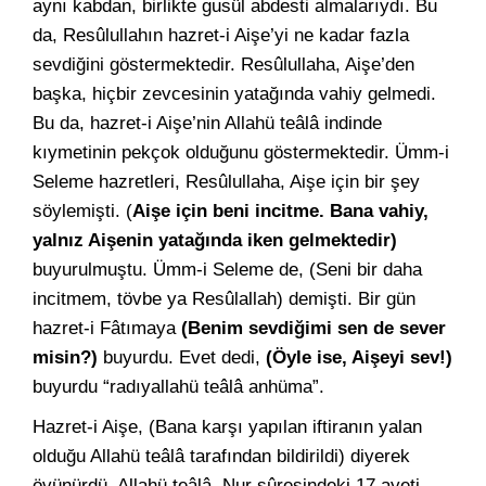
aynı kabdan, birlikte gusül abdesti almalarıydı. Bu
da, Resûlullahın hazret-i Aişe’yi ne kadar fazla
sevdiğini göstermektedir. Resûlullaha, Aişe’den
başka, hiçbir zevcesinin yatağında vahiy gelmedi.
Bu da, hazret-i Aişe’nin Allahü teâlâ indinde
kıymetinin pekçok olduğunu göstermektedir. Ümm-i
Seleme hazretleri, Resûlullaha, Aişe için bir şey
söylemişti. (
Aişe için beni incitme. Bana vahiy,
yalnız Aişenin yatağında iken gelmektedir)
buyurulmuştu. Ümm-i Seleme de, (Seni bir daha
incitmem, tövbe ya Resûlallah) demişti. Bir gün
hazret-i Fâtımaya
(Benim sevdiğimi sen de sever
misin?)
buyurdu. Evet dedi,
(Öyle ise, Aişeyi sev!)
buyurdu “radıyallahü teâlâ anhüma”.
Hazret-i Aişe, (Bana karşı yapılan iftiranın yalan
olduğu Allahü teâlâ tarafından bildirildi) diyerek
övünürdü. Allahü teâlâ, Nur sûresindeki 17 ayeti