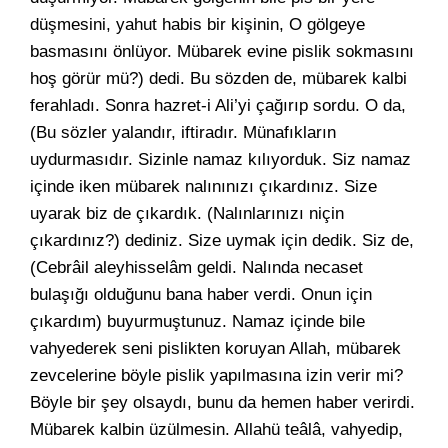
düşmesini, yahut habis bir kişinin, O gölgeye
basmasını önlüyor. Mübarek evine pislik sokmasını
hoş görür mü?) dedi. Bu sözden de, mübarek kalbi
ferahladı. Sonra hazret-i Ali’yi çağırıp sordu. O da,
(Bu sözler yalandır, iftiradır. Münafıkların
uydurmasıdır. Sizinle namaz kılıyorduk. Siz namaz
içinde iken mübarek nalınınızı çıkardınız. Size
uyarak biz de çıkardık. (Nalınlarınızı niçin
çıkardınız?) dediniz. Size uymak için dedik. Siz de,
(Cebrâil aleyhisselâm geldi. Nalında necaset
bulaşığı olduğunu bana haber verdi. Onun için
çıkardım) buyurmuştunuz. Namaz içinde bile
vahyederek seni pislikten koruyan Allah, mübarek
zevcelerine böyle pislik yapılmasına izin verir mi?
Böyle bir şey olsaydı, bunu da hemen haber verirdi.
Mübarek kalbin üzülmesin. Allahü teâlâ, vahyedip,