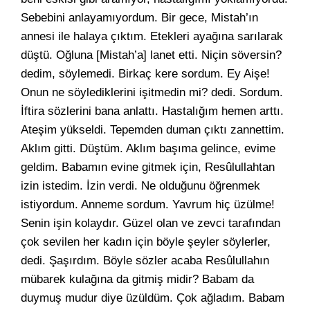
Sebebini anlayamıyordum. Bir gece, Mistah’ın
annesi ile halaya çıktım. Etekleri ayağına sarılarak
düştü. Oğluna [Mistah’a] lanet etti. Niçin söversin?
dedim, söylemedi. Birkaç kere sordum. Ey Aişe!
Onun ne söylediklerini işitmedin mi? dedi. Sordum.
İftira sözlerini bana anlattı. Hastalığım hemen arttı.
Ateşim yükseldi. Tepemden duman çıktı zannettim.
Aklım gitti. Düştüm. Aklım başıma gelince, evime
geldim. Babamın evine gitmek için, Resûlullahtan
izin istedim. İzin verdi. Ne olduğunu öğrenmek
istiyordum. Anneme sordum. Yavrum hiç üzülme!
Senin işin kolaydır. Güzel olan ve zevci tarafından
çok sevilen her kadın için böyle şeyler söylerler,
dedi. Şaşırdım. Böyle sözler acaba Resûlullahın
mübarek kulağına da gitmiş midir? Babam da
duymuş mudur diye üzüldüm. Çok ağladım. Babam