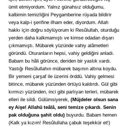
ümit etmiyordum. Yalnız günahsız olduğumu,
kalbimin temizliğini Peygamberine rüyada bildirir
veya kalp-i şerifine ilham eder, diyordum. Allah
hakkı için doğru söylüyorum ki Resûlullah, oturduğu
yerden daha kalkmamıştı ve kimse odadan dışarı
çıkmamıştı. Mübarek yüzünde vahiy alâmetleri
göründü. Oturanların hepsi, vahiy geldiğini anladı.
Babam bu hâli görünce, deriden bir yastık vardı.
Yastığı Resûlullahın mübarek başının altına koydu.
Bir yemeni çarşaf ile üzerini örddü. Vahiy gelmesi
bitince, mübarek yüzünden örtüyü kaldırdı. Gül gibi
kırmızı yüzünden, inci gibi parlıyan terleri, mübarek
elleri ile sildi. Gülümsiyerek,
(Müjdeler olsun sana
ey Aişe! Allahü teâlâ, seni temize çıkardı. Senin
pak olduğuna şahit oldu)
buyurdu. Babam hemen
(Kalk ya kızım! Resûlullaha çabuk teşekkür et!)