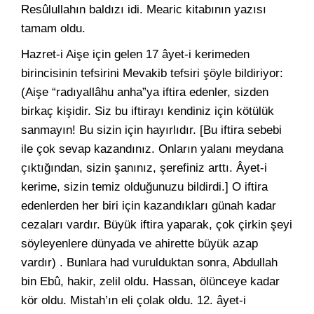
Resûlullahın baldızı idi. Mearic kitabının yazısı
tamam oldu.
Hazret-i Aişe için gelen 17 âyet-i kerimeden
birincisinin tefsirini Mevakib tefsiri şöyle bildiriyor:
(Aişe “radıyallâhu anha”ya iftira edenler, sizden
birkaç kişidir. Siz bu iftirayı kendiniz için kötülük
sanmayın! Bu sizin için hayırlıdır. [Bu iftira sebebi
ile çok sevap kazandınız. Onların yalanı meydana
çıktığından, sizin şanınız, şerefiniz arttı. Âyet-i
kerime, sizin temiz olduğunuzu bildirdi.] O iftira
edenlerden her biri için kazandıkları günah kadar
cezaları vardır. Büyük iftira yaparak, çok çirkin şeyi
söyleyenlere dünyada ve ahirette büyük azap
vardır) . Bunlara had vurulduktan sonra, Abdullah
bin Ebû, hakir, zelil oldu. Hassan, ölünceye kadar
kör oldu. Mistah’ın eli çolak oldu. 12. âyet-i