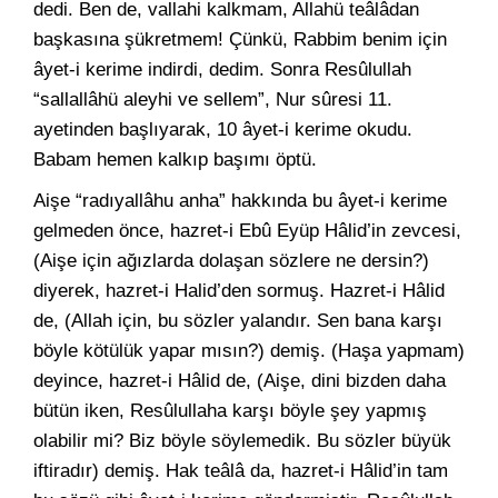
dedi. Ben de, vallahi kalkmam, Allahü teâlâdan
başkasına şükretmem! Çünkü, Rabbim benim için
âyet-i kerime indirdi, dedim. Sonra Resûlullah
“sallallâhü aleyhi ve sellem”, Nur sûresi 11.
ayetinden başlıyarak, 10 âyet-i kerime okudu.
Babam hemen kalkıp başımı öptü.
Aişe “radıyallâhu anha” hakkında bu âyet-i kerime
gelmeden önce, hazret-i Ebû Eyüp Hâlid’in zevcesi,
(Aişe için ağızlarda dolaşan sözlere ne dersin?)
diyerek, hazret-i Halid’den sormuş. Hazret-i Hâlid
de, (Allah için, bu sözler yalandır. Sen bana karşı
böyle kötülük yapar mısın?) demiş. (Haşa yapmam)
deyince, hazret-i Hâlid de, (Aişe, dini bizden daha
bütün iken, Resûlullaha karşı böyle şey yapmış
olabilir mi? Biz böyle söylemedik. Bu sözler büyük
iftiradır) demiş. Hak teâlâ da, hazret-i Hâlid’in tam