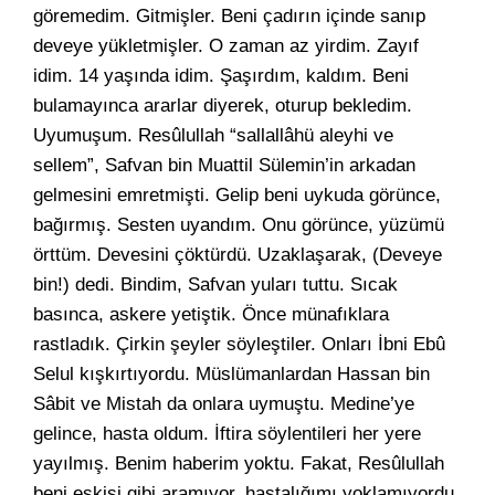
göremedim. Gitmişler. Beni çadırın içinde sanıp
deveye yükletmişler. O zaman az yirdim. Zayıf
idim. 14 yaşında idim. Şaşırdım, kaldım. Beni
bulamayınca ararlar diyerek, oturup bekledim.
Uyumuşum. Resûlullah “sallallâhü aleyhi ve
sellem”, Safvan bin Muattil Sülemin’in arkadan
gelmesini emretmişti. Gelip beni uykuda görünce,
bağırmış. Sesten uyandım. Onu görünce, yüzümü
örttüm. Devesini çöktürdü. Uzaklaşarak, (Deveye
bin!) dedi. Bindim, Safvan yuları tuttu. Sıcak
basınca, askere yetiştik. Önce münafıklara
rastladık. Çirkin şeyler söyleştiler. Onları İbni Ebû
Selul kışkırtıyordu. Müslümanlardan Hassan bin
Sâbit ve Mistah da onlara uymuştu. Medine’ye
gelince, hasta oldum. İftira söylentileri her yere
yayılmış. Benim haberim yoktu. Fakat, Resûlullah
beni eskisi gibi aramıyor, hastalığımı yoklamıyordu.