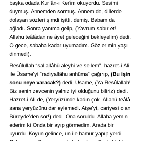
başka odada Kur’ân-ı Kerîm okuyordu. Sesimi
duymuş. Annemden sormuş. Annem de, dillerde
dolaşan sözleri şimdi işitti, demiş. Babam da
ağladı. Sonra yanıma gelip, (Yavrum sabır et!
Allahü teâlâdan ne âyet geleceğini bekleyelim) dedi.
O gece, sabaha kadar uyumadım. Gözlerimin yaşı
dinmedi).
Resûlullah “sallallâhü aleyhi ve sellem”, hazret-i Ali
ile Üsame’yi “radıyallâhu anhüma” çağırıp,
(Bu işin
sonu neye varacak?)
dedi. Üsame, (Ya Resûlallah!
Biz senin zevcenin yalnız iyi olduğunu biliriz) dedi.
Hazret-i Ali de, (Yeryüzünde kadın çok. Allahü teâlâ
sana yeryüzünü dar eylemedi. Aişe’yi, cariyesi olan
Büreyde’den sor!) dedi. Ona soruldu. Allaha yemin
ederim ki Onda bir ayıp görmedim. Arada bir
uyurdu. Koyun gelince, un ile hamur yapıp yerdi.