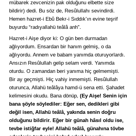
mübarek zevcenizin pak olduğunu elbette size
bildirir) dedi. Bu söz de, Resûlullahı sevindirdi.
Hemen hazret-i Ebû Bekr-i Sıddık’ın evine teşrif
buyurdu “radıyallahü teâlâ anh”.
Hazret-i Aişe diyor ki: O gün ben durmadan
ağlıyordum. Ensardan bir hanım gelmiş, o da
ağlıyordu. Annem ve babam yanımda oturuyorlardı.
Ansızın Resûlullah gelip selam verdi. Yanımda
oturdu. O zamandan beri yanıma hiç gelmemişti.
Bir ay geçmişti. Hiç vahiy inmemişti. Resûlullah
oturunca, Allahü teâlâya hamd-ü sena etti. Şahadet
kelimesini okudu. Bana dönüp,
(Ey Aişe! Senin için
bana şöyle söylediler: Eğer sen, dedikleri gibi
değil isen, Allahü teâlâ, yakında senin doğru
olduğunu bildirir. Eğer bir günah hâsıl oldu ise,
tevbe istiğfar eyle! Allahü teâlâ, günahına tövbe