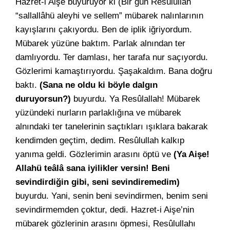
Hazret-i Aişe buyuruyor ki (Bir gün Resûlullah
“sallallâhü aleyhi ve sellem” mübarek nalınlarının
kayışlarını çakıyordu. Ben de iplik iğriyordum.
Mübarek yüzüne baktım. Parlak alnından ter
damlıyordu. Ter damlası, her tarafa nur saçıyordu.
Gözlerimi kamaştırıyordu. Şaşakaldım. Bana doğru
baktı.
(Sana ne oldu ki böyle dalgın
duruyorsun?)
buyurdu. Ya Resûlallah! Mübarek
yüzündeki nurların parlaklığına ve mübarek
alnındaki ter tanelerinin saçtıkları ışıklara bakarak
kendimden geçtim, dedim. Resûlullah kalkıp
yanıma geldi. Gözlerimin arasını öptü ve
(Ya Aişe!
Allahü teâlâ sana iyilikler versin! Beni
sevindirdiğin gibi, seni sevindiremedim)
buyurdu. Yani, senin beni sevindirmen, benim seni
sevindirmemden çoktur, dedi. Hazret-i Aişe’nin
mübarek gözlerinin arasını öpmesi, Resûlullahı