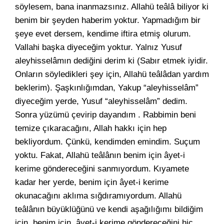
söylesem, bana inanmazsınız. Allahü teâlâ biliyor ki
benim bir şeyden haberim yoktur. Yapmadığım bir
şeye evet dersem, kendime iftira etmiş olurum.
Vallahi başka diyeceğim yoktur. Yalnız Yusuf
aleyhisselâmın dediğini derim ki (Sabır etmek iyidir.
Onların söyledikleri şey için, Allahü teâlâdan yardım
beklerim). Şaşkınlığımdan, Yakup “aleyhisselâm”
diyeceğim yerde, Yusuf “aleyhisselâm” dedim.
Sonra yüzümü çevirip dayandım . Rabbimin beni
temize çıkaracağını, Allah hakkı için hep
bekliyordum. Çünkü, kendimden emindim. Suçum
yoktu. Fakat, Allahü teâlânın benim için âyet-i
kerime göndereceğini sanmıyordum. Kıyamete
kadar her yerde, benim için âyet-i kerime
okunacağını aklıma sığdıramıyordum. Allahü
teâlânın büyüklüğünü ve kendi aşağılığımı bildiğim
için, benim için, âyet-i kerime göndereceğini hiç