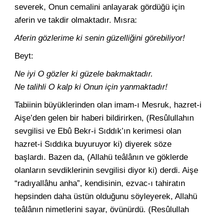
severek, Onun cemalini anlayarak gördüğü için
aferin ve takdir olmaktadır. Mısra:
Aferin gözlerime ki senin güzelliğini görebiliyor!
Beyt:
Ne iyi O gözler ki güzele bakmaktadır.
Ne talihli O kalp ki Onun için yanmaktadır!
Tabiinin büyüklerinden olan imam-ı Mesruk, hazret-i
Aişe’den gelen bir haberi bildirirken, (Resûlullahın
sevgilisi ve Ebû Bekr-i Sıddık’ın kerimesi olan
hazret-i Sıddıka buyuruyor ki) diyerek söze
başlardı. Bazen da, (Allahü teâlânın ve göklerde
olanların sevdiklerinin sevgilisi diyor ki) derdi. Aişe
“radıyallâhu anha”, kendisinin, ezvac-ı tahiratın
hepsinden daha üstün olduğunu söyleyerek, Allahü
teâlânın nimetlerini sayar, övünürdü. (Resûlullah