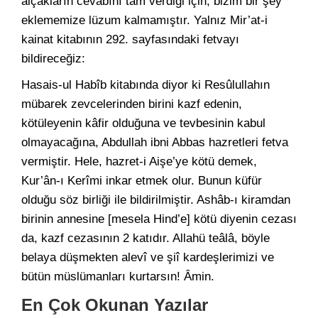
alçakların cevabını tam verdiği için, bizim bir şey
eklememize lüzum kalmamıştır. Yalnız Mir’at-i
kainat kitabının 292. sayfasındaki fetvayı
bildireceğiz:
Hasais-ul Habîb kitabında diyor ki Resûlullahın
mübarek zevcelerinden birini kazf edenin,
kötüleyenin kâfir olduğuna ve tevbesinin kabul
olmayacağına, Abdullah ibni Abbas hazretleri fetva
vermiştir. Hele, hazret-i Aişe’ye kötü demek,
Kur’ân-ı Kerîmi inkar etmek olur. Bunun küfür
olduğu söz birliği ile bildirilmiştir. Ashâb-ı kiramdan
birinin annesine [mesela Hind’e] kötü diyenin cezası
da, kazf cezasının 2 katıdır. Allahü teâlâ, böyle
belaya düşmekten alevî ve şiî kardeşlerimizi ve
bütün müslümanları kurtarsın! Âmin.
En Çok Okunan Yazılar