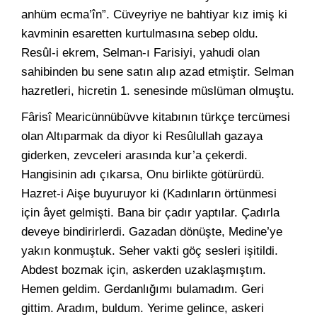
anhüm ecma’în”. Cüveyriye ne bahtiyar kız imiş ki
kavminin esaretten kurtulmasına sebep oldu.
Resûl-i ekrem, Selman-ı Farisiyi, yahudi olan
sahibinden bu sene satın alıp azad etmiştir. Selman
hazretleri, hicretin 1. senesinde müslüman olmuştu.
Fârisî Mearicünnübüvve kitabının türkçe tercümesi
olan Altıparmak da diyor ki Resûlullah gazaya
giderken, zevceleri arasında kur’a çekerdi.
Hangisinin adı çıkarsa, Onu birlikte götürürdü.
Hazret-i Aişe buyuruyor ki (Kadınların örtünmesi
için âyet gelmişti. Bana bir çadır yaptılar. Çadırla
deveye bindirirlerdi. Gazadan dönüşte, Medine’ye
yakın konmuştuk. Seher vakti göç sesleri işitildi.
Abdest bozmak için, askerden uzaklaşmıştım.
Hemen geldim. Gerdanlığımı bulamadım. Geri
gittim. Aradım, buldum. Yerime gelince, askeri