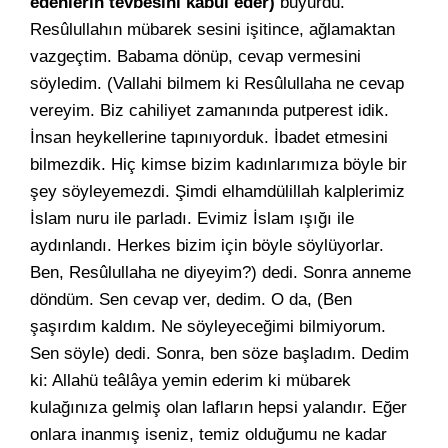
edenlerin tevbesini kabul eder)
buyurdu.
Resûlullahın mübarek sesini işitince, ağlamaktan
vazgeçtim. Babama dönüp, cevap vermesini
söyledim. (Vallahi bilmem ki Resûlullaha ne cevap
vereyim. Biz cahiliyet zamanında putperest idik.
İnsan heykellerine tapınıyorduk. İbadet etmesini
bilmezdik. Hiç kimse bizim kadınlarımıza böyle bir
şey söyleyemezdi. Şimdi elhamdülillah kalplerimiz
İslam nuru ile parladı. Evimiz İslam ışığı ile
aydınlandı. Herkes bizim için böyle söylüyorlar.
Ben, Resûlullaha ne diyeyim?) dedi. Sonra anneme
döndüm. Sen cevap ver, dedim. O da, (Ben
şaşırdım kaldım. Ne söyleyeceğimi bilmiyorum.
Sen söyle) dedi. Sonra, ben söze başladım. Dedim
ki: Allahü teâlâya yemin ederim ki mübarek
kulağınıza gelmiş olan lafların hepsi yalandır. Eğer
onlara inanmış iseniz, temiz olduğumu ne kadar