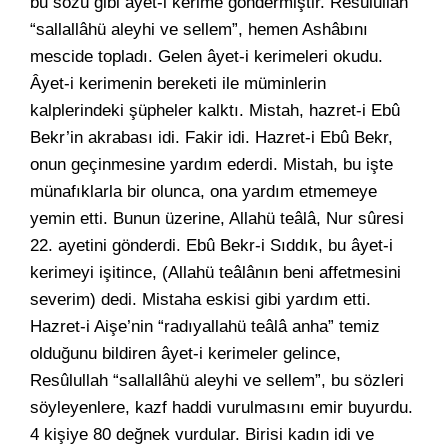
bu sözü gibi âyet-i kerime göndermiştir. Resûlullah
“sallallâhü aleyhi ve sellem”, hemen Ashâbını
mescide topladı. Gelen âyet-i kerimeleri okudu.
Âyet-i kerimenin bereketi ile müminlerin
kalplerindeki şüpheler kalktı. Mistah, hazret-i Ebû
Bekr’in akrabası idi. Fakir idi. Hazret-i Ebû Bekr,
onun geçinmesine yardım ederdi. Mistah, bu işte
münafıklarla bir olunca, ona yardım etmemeye
yemin etti. Bunun üzerine, Allahü teâlâ, Nur sûresi
22. ayetini gönderdi. Ebû Bekr-i Sıddık, bu âyet-i
kerimeyi işitince, (Allahü teâlânın beni affetmesini
severim) dedi. Mistaha eskisi gibi yardım etti.
Hazret-i Aişe’nin “radıyallahü teâlâ anha” temiz
olduğunu bildiren âyet-i kerimeler gelince,
Resûlullah “sallallâhü aleyhi ve sellem”, bu sözleri
söyleyenlere, kazf haddi vurulmasını emir buyurdu.
4 kişiye 80 değnek vurdular. Birisi kadın idi ve