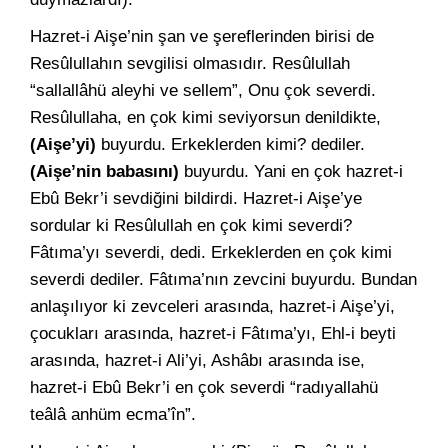
Hazret-i Aişe’nin şan ve şereflerinden birisi de
Resûlullahın sevgilisi olmasıdır. Resûlullah
“sallallâhü aleyhi ve sellem”, Onu çok severdi.
Resûlullaha, en çok kimi seviyorsun denildikte,
(Aişe’yi)
buyurdu. Erkeklerden kimi? dediler.
(Aişe’nin babasını)
buyurdu. Yani en çok hazret-i
Ebû Bekr’i sevdiğini bildirdi. Hazret-i Aişe’ye
sordular ki Resûlullah en çok kimi severdi?
Fâtıma’yı severdi, dedi. Erkeklerden en çok kimi
severdi dediler. Fâtıma’nın zevcini buyurdu. Bundan
anlaşılıyor ki zevceleri arasında, hazret-i Aişe’yi,
çocukları arasında, hazret-i Fâtıma’yı, Ehl-i beyti
arasında, hazret-i Ali’yi, Ashâbı arasında ise,
hazret-i Ebû Bekr’i en çok severdi “radıyallahü
teâlâ anhüm ecma’în”.