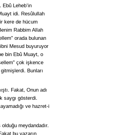
. Ebû Leheb’in
uayt idi. Resûlullah
ir kere de hücum
(Benim Rabbim Allah
sellem” orada bulunan
 ibni Mesud buyuruyor
kbe bin Ebû Muayt, o
 sellem” çok işkence
itmişlerdi. Bunları
ıştı. Fakat, Onun adı
k saygı gösterdi.
ğlayamadığı ve hazret-i
aş olduğu meydandadır.
 Fakat bu yazarın