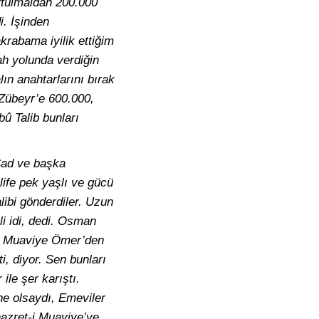
ytülmaldan 200.000
i. İşinden
akrabama iyilik ettiğim
lah yolunda verdiğin
ın anahtarlarını bırak
 Zübeyr’e 600.000,
bû Talib bunları
 Sad ve başka
life pek yaşlı ve gücü
libi gönderdiler. Uzun
i idi, dedi. Osman
at Muaviye Ömer’den
i, diyor. Sen bunları
ile şer karıştı.
ne olsaydı, Emeviler
hazret-i Muaviye’ye