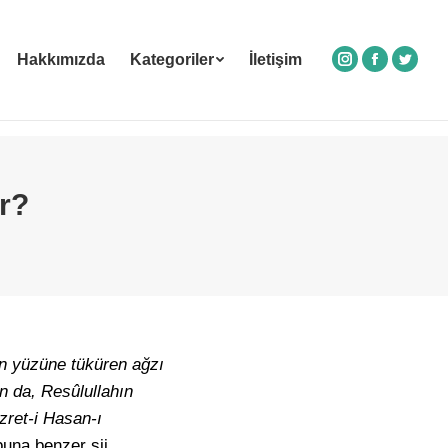
Hakkımızda
Kategoriler
İletişim
Instagram
Facebook
Twitte
ir?
ın yüzüne tüküren ağzı
an da, Resûlullahın
zret-i Hasan-ı
una benzer şii