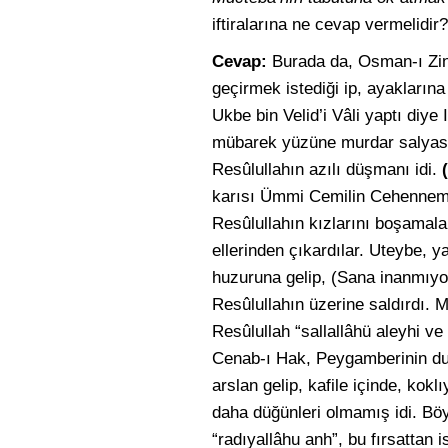
iftiralarına ne cevap vermelidir?
Cevap:
Burada da, Osman-ı Zinn
geçirmek istediği ip, ayakların
Ukbe bin Velid’i Vâli yaptı diye 
mübarek yüzüne murdar salyasını
Resûlullahın azılı düşmanı idi.
karısı Ümmi Cemilin Cehenneme g
Resûlullahın kızlarını boşamalar
ellerinden çıkardılar. Uteybe,
huzuruna gelip, (Sana inanmıyo
Resûlullahın üzerine saldırdı. 
Resûlullah “sallallâhü aleyhi ve
Cenab-ı Hak, Peygamberinin duâ
arslan gelip, kafile içinde, kok
daha düğünleri olmamış idi. Bö
“radıyallâhu anh”, bu fırsattan 