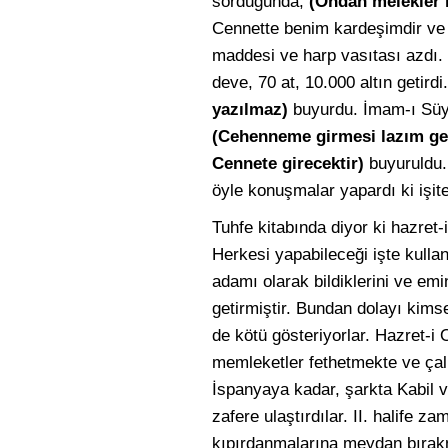
sorduğunda,
(Ondan melekler 
Cennette benim kardeşimdir ve
maddesi ve harp vasıtası azdı. 
deve, 70 at, 10.000 altın getird
yazılmaz)
buyurdu. İmam-ı Süyut
(Cehenneme girmesi lazım gel
Cennete girecektir)
buyuruldu. 
öyle konuşmalar yapardı ki işite
Tuhfe kitabında diyor ki hazret-
Herkesi yapabileceği işte kullan
adamı olarak bildiklerini ve emin
getirmiştir. Bundan dolayı kims
de kötü gösteriyorlar. Hazret-i 
memleketler fethetmekte ve çal
İspanyaya kadar, şarkta Kabil v
zafere ulaştırdılar. II. halife z
kıpırdanmalarına meydan bırakm