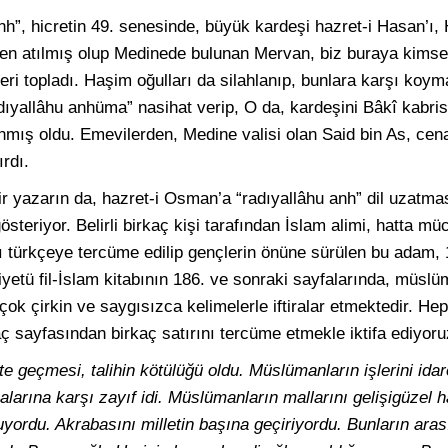
nh”, hicretin 49. senesinde, büyük kardeşi hazret-i Hasan’ı,
den atılmış olup Medinede bulunan Mervan, biz buraya kimsey
ri topladı. Haşim oğulları da silahlanıp, bunlara karşı koym
dıyallâhu anhüma” nasihat verip, O da, kardeşini Bâkî kabris
lınmış oldu. Emevilerden, Medine valisi olan Said bin As, ce
rdı.
ir yazarın da, hazret-i Osman’a “radıyallâhu anh” dil uzatmas
steriyor. Belirli birkaç kişi tarafından İslam alimi, hatta mü
arı türkçeye tercüme edilip gençlerin önüne sürülen bu adam
aiyetü fil-İslam kitabının 186. ve sonraki sayfalarında, müsl
çok çirkin ve saygısızca kelimelerle iftiralar etmektedir. H
ç sayfasından birkaç satırını tercüme etmekle iktifa ediyoru
e geçmesi, talihin kötülüğü oldu. Müslümanların işlerini idar
larına karşı zayıf idi. Müslümanların mallarını gelişigüzel h
ordu. Akrabasını milletin başına geçiriyordu. Bunların aras