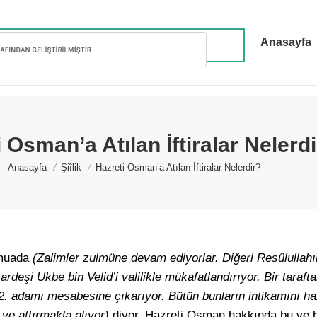
Anasayfa
 Osman’a Atılan İftiralar Nelerd
You are here:
Anasayfa
Şiîlik
Hazreti Osman’a Atılan İftiralar Nelerdir?
cmuada
(Zalimler zulmüne devam ediyorlar. Diğeri Resûlullah
ardeşi Ukbe bin Velid’i valilikle mükafatlandırıyor. Bir taraft
n 2. adamı mesabesine çıkarıyor. Bütün bunların intikamını ha
ve attırmakla alıyor)
diyor. Hazreti Osman hakkında bu ve b