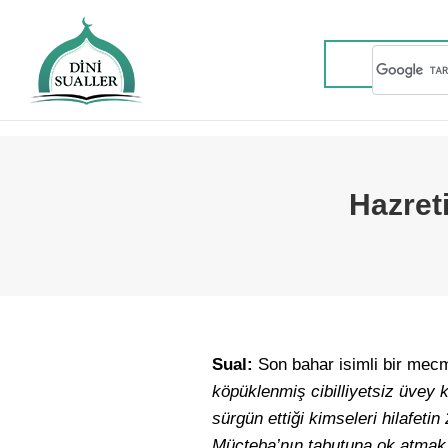
Hazreti
Sual:
Son bahar isimli bir me
köpüklenmiş cibilliyetsiz üvey k
sürgün ettiği kimseleri hilafeti
Mücteba’nın tabutuna ok atmak 