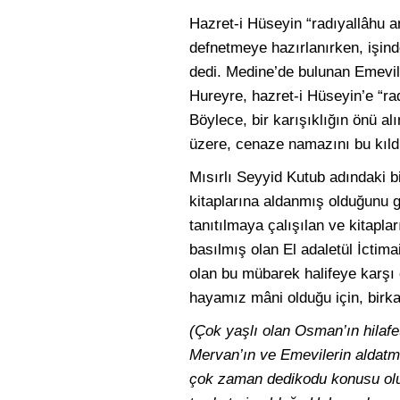
Hazret-i Hüseyin “radıyallâhu a
defnetmeye hazırlanırken, işin
dedi. Medine’de bulunan Emevile
Hureyre, hazret-i Hüseyin’e “ra
Böylece, bir karışıklığın önü a
üzere, cenaze namazını bu kıldı
Mısırlı Seyyid Kutub adındaki b
kitaplarına aldanmış olduğunu gö
tanıtılmaya çalışılan ve kitapl
basılmış olan El adaletül İctim
olan bu mübarek halifeye karşı 
hayamız mâni olduğu için, birka
(Çok yaşlı olan Osman’ın hilafet
Mervan’ın ve Emevilerin aldatma
çok zaman dedikodu konusu oluy