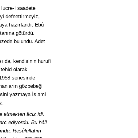
 Hucre-i saadete
i defnettirmeyiz,
aya hazırlandı. Ebû
tanına götürdü.
nazede bulundu. Adet
ı da, kendisinin hurufi
ctehid olarak
, 1958 senesinde
ümanların gözbebeği
epsini yazmaya İslami
z:
e etmekten âciz idi.
arc ediyordu. Bu hâli
ında, Resûlullahın