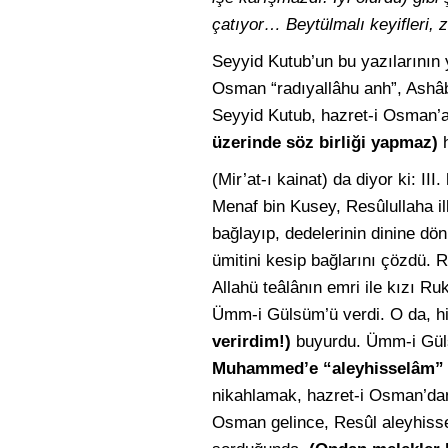
çatıyor… Beytülmalı keyifleri, 
Seyyid Kutub’un bu yazılarının y
Osman “radıyallâhu anh”, Ashâb-ı
Seyyid Kutub, hazret-i Osman’a 
üzerinde söz birliği yapmaz)
h
(Mir’at-ı kainat) da diyor ki: I
Menaf bin Kusey, Resûlullaha i
bağlayıp, dedelerinin dinine d
ümitini kesip bağlarını çözdü. R
Allahü teâlânın emri ile kızı R
Ümm-i Gülsüm’ü verdi. O da, hi
verirdim!)
buyurdu. Ümm-i Gül
Muhammed’e “aleyhisselâm” 
nikahlamak, hazret-i Osman’dan
Osman gelince, Resûl aleyhissel