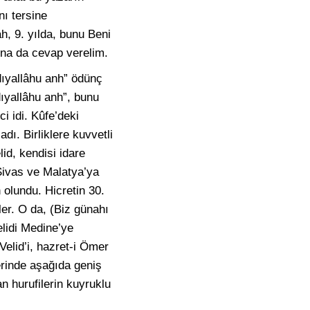
nı tersine
h, 9. yılda, bunu Beni
una da cevap verelim.
dıyallâhu anh” ödünç
ıyallâhu anh”, bunu
ci idi. Kûfe’deki
dı. Birliklere kuvvetli
id, kendisi idare
 Sivas ve Malatya’ya
 olundu. Hicretin 30.
ler. O da, (Biz günahı
lidi Medine’ye
 Velid’i, hazret-i Ömer
erinde aşağıda geniş
an hurufilerin kuyruklu