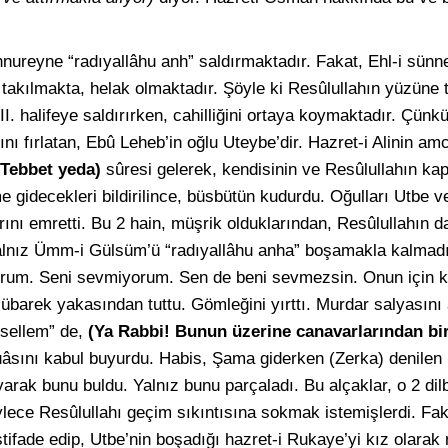
ureyne “radıyallâhu anh” saldırmaktadır. Fakat, Ehl-i sünn
a takılmakta, helak olmaktadır. Şöyle ki Resûlullahın yüzüne
III. halifeye saldırırken, cahilliğini ortaya koymaktadır. Çünk
 fırlatan, Ebû Leheb’in oğlu Uteybe’dir. Hazret-i Alinin am
(Tebbet yeda)
sûresi gelerek, kendisinin ve Resûlullahın kap
idecekleri bildirilince, büsbütün kudurdu. Oğulları Utbe ve
ını emretti. Bu 2 hain, müşrik olduklarından, Resûlullahın da
 yalnız Ümm-i Gülsüm’ü “radıyallâhu anha” boşamakla kalmadı
rum. Seni sevmiyorum. Sen de beni sevmezsin. Onun için kı
Mübarek yakasından tuttu. Gömleğini yırttı. Murdar salyasını 
 sellem” de,
(Ya Rabbi! Bunun üzerine canavarlarından bir
sını kabul buyurdu. Habis, Şama giderken (Zerka) denilen bi
lıyarak bunu buldu. Yalnız bunu parçaladı. Bu alçaklar, o 2 di
ylece Resûlullahı geçim sıkıntısına sokmak istemişlerdi. Fa
istifade edip, Utbe’nin boşadığı hazret-i Rukaye’yi kız olarak