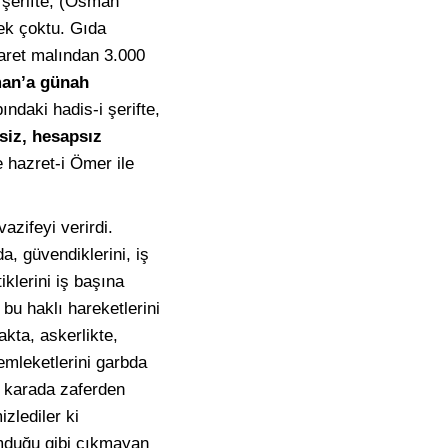
 şerifte, (Osman
ek çoktu. Gıda
caret malından 3.000
an’a günah
ndaki hadis-i şerifte,
siz, hesapsız
e hazret-i Ömer ile
azifeyi verirdi.
a, güvendiklerini, iş
iklerini iş başına
bu haklı hareketlerini
akta, askerlikte,
mleketlerini garbda
e karada zaferden
izlediler ki
umduğu gibi çıkmayan