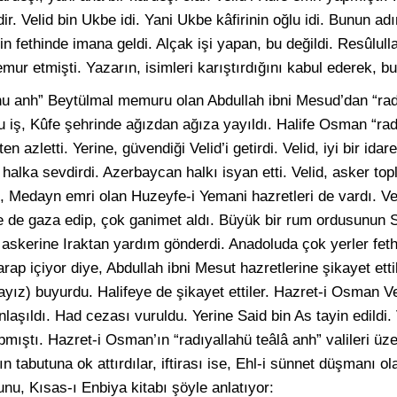
dir. Velid bin Ukbe idi. Yani Ukbe kâfirinin oğlu idi. Bunun adı
 fethinde imana geldi. Alçak işi yapan, bu değildi. Resûlulla
ur etmişti. Yazarın, isimleri karıştırdığını kabul ederek, b
hu anh” Beytülmal memuru olan Abdullah ibni Mesud’dan “ra
 iş, Kûfe şehrinde ağızdan ağıza yayıldı. Halife Osman “rad
en azletti. Yerine, güvendiği Velid’i getirdi. Velid, iyi bir idare
halka sevdirdi. Azerbaycan halkı isyan etti. Velid, asker topla
de, Medayn emri olan Huzeyfe-i Yemani hazretleri de vardı. Vel
rle de gaza edip, çok ganimet aldı. Büyük bir rum ordusunun
am askerine Iraktan yardım gönderdi. Anadoluda çok yerler feth
arap içiyor diye, Abdullah ibni Mesut hazretlerine şikayet etti
ız) buyurdu. Halifeye de şikayet ettiler. Hazret-i Osman Ve
anlaşıldı. Had cezası vuruldu. Yerine Said bin As tayin edildi.
ıştı. Hazret-i Osman’ın “radıyallahü teâlâ anh” valileri üz
n tabutuna ok attırdılar, iftirası ise, Ehl-i sünnet düşmanı ol
nu, Kısas-ı Enbiya kitabı şöyle anlatıyor: