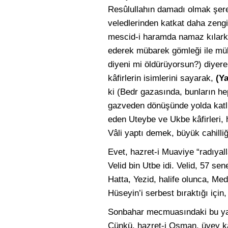
Resûlullahın damadı olmak şere
veledlerinden katkat daha zengi
mescid-i haramda namaz kılark
ederek mübarek gömleği ile mü
diyeni mi öldürüyorsun?) diyere
kâfirlerin isimlerini sayarak,
(Y
ki (Bedr gazasında, bunların he
gazveden dönüşünde yolda katl e
eden Uteybe ve Ukbe kâfirleri,
Vâli yaptı demek, büyük cahilliği
Evet, hazret-i Muaviye “radıyal
Velid bin Utbe idi. Velid, 57 s
Hatta, Yezid, halife olunca, Med
Hüseyin’i serbest bıraktığı için, 
Sonbahar mecmuasındaki bu yazı
Çünkü, hazret-i Osman, üvey kar