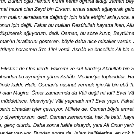
dı. Bunun oğlu Harisin kızını kendi oğluna aldığı zaman Be
al hazini olan Zeyd bin Erkam, ertesi sabah ağlayarak geld
ın malını akrabasına dağıttığı için istifa ettiğini anlayınca, 
 onun için değil. Fakat bu malları Resûlullah hayatta iken, Al
ı düşünerek ağlıyorum, dedi. Osman, bu söze kızıp, Beytülmal
man’ın israflarını gösteren, böyle daha nice misaller vardır.
ikıye haracının 5’te 1’ini verdi. Ashâb ve öncelikle Ali bin e
Filistin’i de Ona verdi. Hakemi ve süt kardeşi Abdullah bin
ruhundan bu ayrılığını gören Ashâb, Medine’ye toplandılar. Ha
linde kaldı. Halk, Osman’a nasihat vermek için Ali bin ebû Ta
i olan Mugire, Ömer zamanında da Vâli değil mi idi? Evet Vâl
ti müddetince, Muaviye’yi Vâli yapmadı mı? Evet yaptı. Fak
erin olmadan işler çeviriyor. Millete de, Osman böyle emrett
y diyemiyorsun, dedi. Osman zamanında, hak ile batıl, hayır 
 genç olurdu. Daha sonra halife olsaydı, yani Ali Onun yeri
 şeyler yazıyor. Bundan sonra da, İslam halifelerine, en çok 