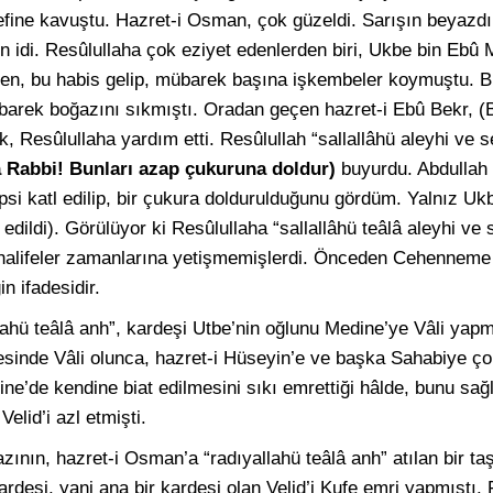
fine kavuştu. Hazret-i Osman, çok güzeldi. Sarışın beyazdı
n idi. Resûlullaha çok eziyet edenlerden biri, Ukbe bin Ebû M
en, bu habis gelip, mübarek başına işkembeler koymuştu. B
barek boğazını sıkmıştı. Oradan geçen hazret-i Ebû Bekr, 
k, Resûlullaha yardım etti. Resûlullah “sallallâhü aleyhi ve 
a Rabbi! Bunları azap çukuruna doldur)
buyurdu. Abdullah
psi katl edilip, bir çukura doldurulduğunu gördüm. Yalnız U
dildi). Görülüyor ki Resûlullaha “sallallâhü teâlâ aleyhi ve
 halifeler zamanlarına yetişmemişlerdi. Önceden Cehenneme g
n ifadesidir.
lahü teâlâ anh”, kardeşi Utbe’nin oğlunu Medine’ye Vâli yapm
enesinde Vâli olunca, hazret-i Hüseyin’e ve başka Sahabiye ço
ine’de kendine biat edilmesini sıkı emrettiği hâlde, bunu sa
Velid’i azl etmişti.
nın, hazret-i Osman’a “radıyallahü teâlâ anh” atılan bir t
deşi, yani ana bir kardeşi olan Velid’i Kufe emri yapmıştı.