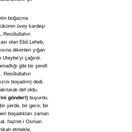
etin boğazına
 tüküren üvey kardeşi
ü, Resûlullahın
cası olan Ebû Leheb,
ısına dikenleri yığan
 Uteybe’yi çağırdı.
madlığı gibi bir şerefi
. Resûlullahın
zını boşadım) dedi.
akıtarak def oldu.
ini gönder!)
buyurdu.
r yerde, bir gece, bir
lberi boşadıkları zaman
kat, hazret-i Osman
 nikah etmekle,