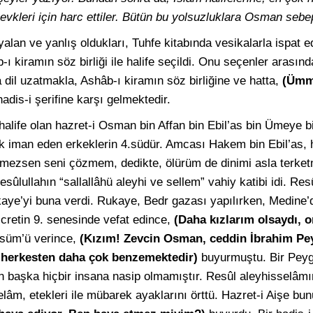
zevkleri için harc ettiler. Bütün bu yolsuzluklara Osman sebe
alan ve yanlış oldukları, Tuhfe kitabında vesikalarla ispat e
 kiramın söz birliği ile halife seçildi. Onu seçenler arasında
dil uzatmakla, Ashâb-ı kiramın söz birliğine ve hatta,
(Ümme
adis-i şerifine karşı gelmektedir.
II. halife olan hazret-i Osman bin Affan bin Ebil’as bin Ümeye
lk iman eden erkeklerin 4.südür. Amcası Hakem bin Ebil’as, 
önmezsen seni çözmem, dedikte, ölürüm de dinimi asla terk
esûlullahın “sallallâhü aleyhi ve sellem” vahiy katibi idi. Re
ukaye’yi buna verdi. Rukaye, Bedr gazası yapılırken, Medine’d
cretin 9. senesinde vefat edince,
(Daha kızlarım olsaydı, 
süm’ü verince,
(Kızım! Zevcin Osman, ceddin İbrahim P
herkesten daha çok benzemektedir)
buyurmuştu. Bir Peyg
 başka hiçbir insana nasip olmamıştır. Resûl aleyhisselâmı
âm, etekleri ile mübarek ayaklarını örttü. Hazret-i Aişe bu