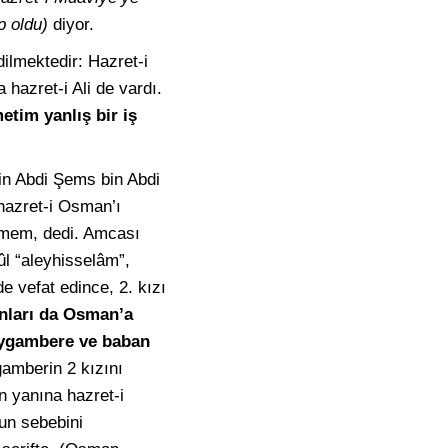
p oldu)
diyor.
dilmektedir: Hazret-i
 hazret-i Ali de vardı.
tim yanlış bir iş
 bin Abdi Şems bin Abdi
hazret-i Osman’ı
etmem, dedi. Amcası
sûl “aleyhisselâm”,
e vefat edince, 2. kızı
onları da Osman’a
eygambere ve baban
amberin 2 kızını
n yanına hazret-i
nun sebebini