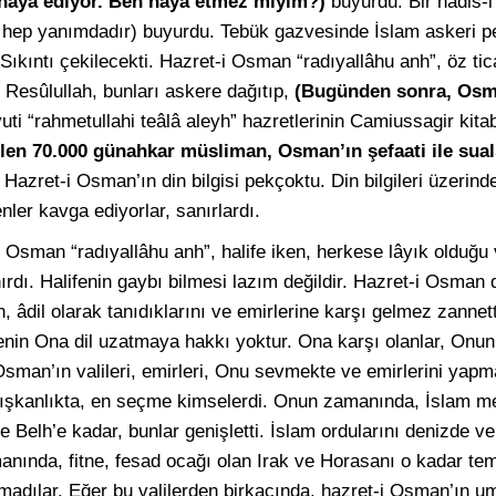
haya ediyor. Ben haya etmez miyim?)
buyurdu. Bir hadis-i
 hep yanımdadır) buyurdu. Tebük gazvesinde İslam askeri p
Sıkıntı çekilecekti. Hazret-i Osman “radıyallâhu anh”, öz ti
i. Resûlullah, bunları askere dağıtıp,
(Bugünden sonra, Osm
i “rahmetullahi teâlâ aleyh” hazretlerinin Camiussagir kitabı
en 70.000 günahkar müsliman, Osman’ın şefaati ile sual
Hazret-i Osman’ın din bilgisi pekçoktu. Din bilgileri üzerind
nler kavga ediyorlar, sanırlardı.
i Osman “radıyallâhu anh”, halife iken, herkese lâyık olduğu v
ırdı. Halifenin gaybı bilmesi lazım değildir. Hazret-i Osman d
, âdil olarak tanıdıklarını ve emirlerine karşı gelmez zannett
enin Ona dil uzatmaya hakkı yoktur. Ona karşı olanlar, Onun 
Osman’ın valileri, emirleri, Onu sevmekte ve emirlerini yapm
ışkanlıkta, en seçme kimselerdi. Onun zamanında, İslam me
e Belh’e kadar, bunlar genişletti. İslam ordularını denizde v
amanında, fitne, fesad ocağı olan Irak ve Horasanı o kadar tem
adılar. Eğer bu valilerden birkaçında, hazret-i Osman’ın 