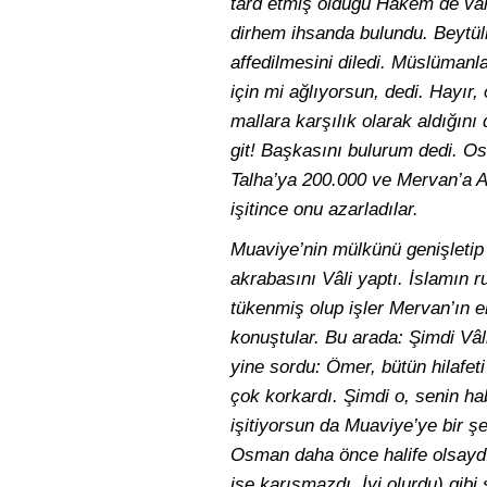
tard etmiş olduğu Hakem de var
dirhem ihsanda bulundu. Beytülm
affedilmesini diledi. Müslümanlar
için mi ağlıyorsun, dedi. Hayır,
mallara karşılık olarak aldığın
git! Başkasını bulurum dedi. Os
Talha’ya 200.000 ve Mervan’a Afr
işitince onu azarladılar.
Muaviye’nin mülkünü genişletip 
akrabasını Vâli yaptı. İslamın 
tükenmiş olup işler Mervan’ın e
konuştular. Bu arada: Şimdi Vâl
yine sordu: Ömer, bütün hilafe
çok korkardı. Şimdi o, senin hab
işitiyorsun da Muaviye’ye bir şe
Osman daha önce halife olsaydı,
işe karışmazdı. İyi olurdu) gibi