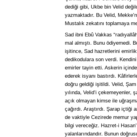
dediği gibi, Ukbe bin Velid değil
yazmaktadır. Bu Velid, Mekke’nin
Mustalık zekatını toplamaya mem
Sad ibni Ebû Vakkas “radıyallâ
mal almıştı. Bunu ödiyemedi. Bu
işitince, Sad hazretlerini emirlikt
dedikodulara son verdi. Kendini 
emirler tayin etti. Askerin için
ederek isyanı bastırdı. Kâfirle
doğru geldiği işitildi. Velid, Ş
yılında, Velid’i çekemeyenler, ş
açık olmayan kimse ile uğraşmay
çağırdı. Araştırdı. Şarap içtiği 
de vaktiyle Cezirede memur yapm
bilgi vereceğiz. Hazret-i Hasan’ı
yalanlarındandır. Bunun doğrusu