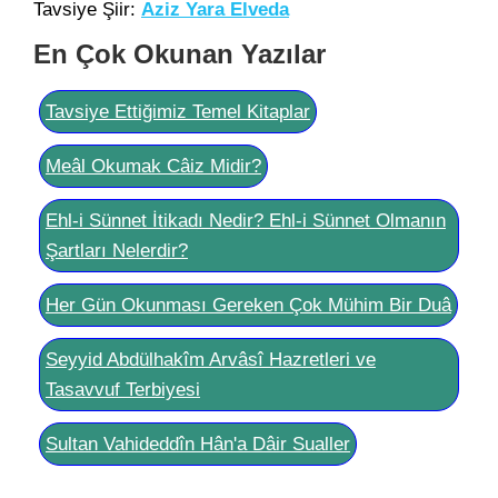
Tavsiye Şiir:
Aziz Yara Elveda
En Çok Okunan Yazılar
Tavsiye Ettiğimiz Temel Kitaplar
Meâl Okumak Câiz Midir?
Ehl-i Sünnet İtikadı Nedir? Ehl-i Sünnet Olmanın
Şartları Nelerdir?
Her Gün Okunması Gereken Çok Mühim Bir Duâ
Seyyid Abdülhakîm Arvâsî Hazretleri ve
Tasavvuf Terbiyesi
Sultan Vahideddîn Hân'a Dâir Sualler