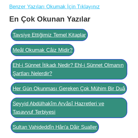
Benzer Yazıları Okumak İçin Tıklayınız
En Çok Okunan Yazılar
Tavsiye Ettiğimiz Temel Kitaplar
Meâl Okumak Câiz Midir?
Ehl-i Sünnet İtikadı Nedir? Ehl-i Sünnet Olmanın
Şartları Nelerdir?
Her Gün Okunması Gereken Çok Mühim Bir Duâ
Seyyid Abdülhakîm Arvâsî Hazretleri ve
Tasavvuf Terbiyesi
Sultan Vahideddîn Hân'a Dâir Sualler