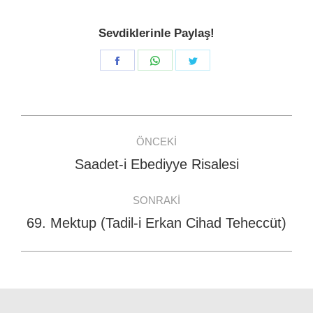
Sevdiklerinle Paylaş!
Share
Share
Share
on
on
on
Facebook
WhatsApp
Twitter
Post
ÖNCEKI
navigation
Saadet-i Ebediyye Risalesi
Previous
post:
SONRAKI
69. Mektup (Tadil-i Erkan Cihad Teheccüt)
Next
post: