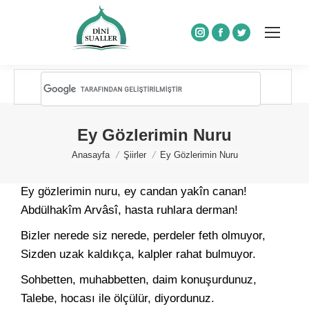
Instagram
Facebook
Twitter
Ey Gözlerimin Nuru
You are here:
Anasayfa
Şiirler
Ey Gözlerimin Nuru
Ey gözlerimin nuru, ey candan yakîn canan!
Abdülhakîm Arvâsî, hasta ruhlara derman!
Bizler nerede siz nerede, perdeler feth olmuyor,
Sizden uzak kaldıkça, kalpler rahat bulmuyor.
Sohbetten, muhabbetten, daim konuşurdunuz,
Talebe, hocası ile ölçülür, diyordunuz.