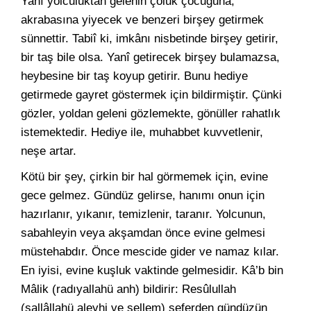
Yanî yolculuktan gelenin çoluk çocuğuna,
akrabasına yiyecek ve benzeri birşey getirmek
sünnettir. Tabiî ki, imkânı nisbetinde birşey getirir,
bir taş bile olsa. Yanî getirecek birşey bulamazsa,
heybesine bir taş koyup getirir. Bunu hediye
getirmede gayret göstermek için bildirmiştir. Çünki
gözler, yoldan geleni gözlemekte, gönüller rahatlık
istemektedir. Hediye ile, muhabbet kuvvetlenir,
neşe artar.
Kötü bir şey, çirkin bir hal görmemek için, evine
gece gelmez. Gündüz gelirse, hanımı onun için
hazırlanır, yıkanır, temizlenir, taranır. Yolcunun,
sabahleyin veya akşamdan önce evine gelmesi
müstehabdır. Önce mescide gider ve namaz kılar.
En iyisi, evine kuşluk vaktinde gelmesidir. Kâ’b bin
Mâlik (radıyallahü anh) bildirir: Resûlullah
(sallâllahü aleyhi ve sellem) seferden gündüzün