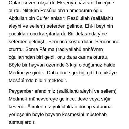
Onları sever, okşardı. Ekseriya bâzısını bineğine
alırdı. Nitekim Resûlullah’ın amcasının oğlu
Abdullah bin Cu’fer anlatır: Resûlullah (sallâllahü
aleyhi ve sellem) seferden gelince, Ehl-i beytinin
çocukları onu karşılarlardı. Bir defasında yine
seferden gelmişti. Beni ona koşturdular. Beni önüne
oturttu. Sonra Fâtıma (radıyallahü anhâVmn
oğullarından biri geldi, onu da arkasına oturttu.
Böyle bir hayvan üzerinde 3 kişi olduğumuz halde
Medîne’ye girdik. Daha önce geçtiği gibi bu hikâye
Mesâbîh’de bildirilmektedir.
Peygamber efendimiz (sallâllahü aleyhi ve sellem)
Medîne-i münevvereye gelince, deve veya sığır
keserdi. Âlimlerimiz yolculuktan dönüp vatanına
yerleşenin böyle hayvan kesmesini müstehab
tutmuşlardır.