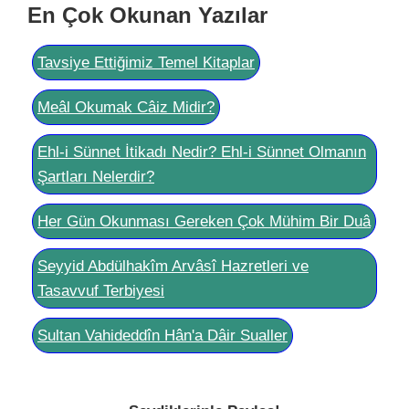
En Çok Okunan Yazılar
Tavsiye Ettiğimiz Temel Kitaplar
Meâl Okumak Câiz Midir?
Ehl-i Sünnet İtikadı Nedir? Ehl-i Sünnet Olmanın
Şartları Nelerdir?
Her Gün Okunması Gereken Çok Mühim Bir Duâ
Seyyid Abdülhakîm Arvâsî Hazretleri ve
Tasavvuf Terbiyesi
Sultan Vahideddîn Hân'a Dâir Sualler