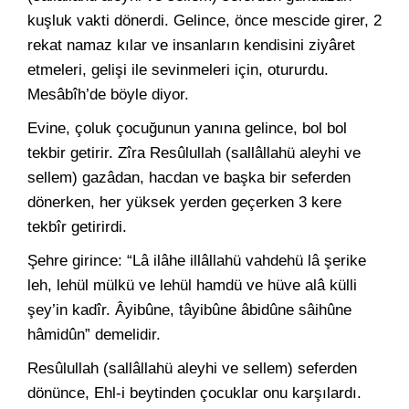
kuşluk vakti dönerdi. Gelince, önce mescide girer, 2
rekat namaz kılar ve insanların kendisini ziyâret
etmeleri, gelişi ile sevinmeleri için, otururdu.
Mesâbîh’de böyle diyor.
Evine, çoluk çocuğunun yanına gelince, bol bol
tekbir getirir. Zîra Resûlullah (sallâllahü aleyhi ve
sellem) gazâdan, hacdan ve başka bir seferden
dönerken, her yüksek yerden geçerken 3 kere
tekbîr getirirdi.
Şehre girince: “Lâ ilâhe illâllahü vahdehü lâ şerike
leh, lehül mülkü ve lehül hamdü ve hüve alâ külli
şey’in kadîr. Âyibûne, tâyibûne âbidûne sâihûne
hâmidûn” demelidir.
Resûlullah (sallâllahü aleyhi ve sellem) seferden
dönünce, Ehl-i beytinden çocuklar onu karşılardı.