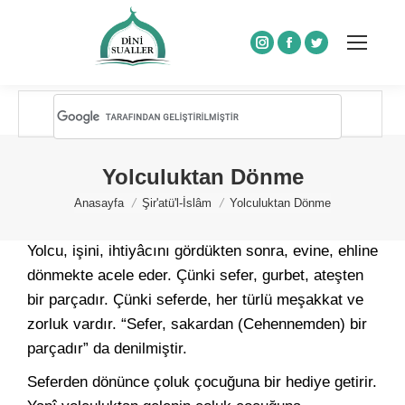
Instagram
Facebook
Twitter
Yolculuktan Dönme
You are here:
Anasayfa
Şir'atü'l-İslâm
Yolculuktan Dönme
Yolcu, işini, ihtiyâcını gördükten sonra, evine, ehline
dönmekte acele eder. Çünki sefer, gurbet, ateşten
bir parçadır. Çünki seferde, her türlü meşakkat ve
zorluk vardır. “Sefer, sakardan (Cehennemden) bir
parçadır” da denilmiştir.
Seferden dönünce çoluk çocuğuna bir hediye getirir.