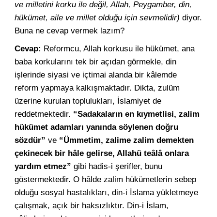
ve milletini korku ile değil, Allah, Peygamber, din,
hükümet, aile ve millet olduğu için sevmelidir)
diyor.
Buna ne cevap vermek lazım?
Cevap:
Reformcu, Allah korkusu ile hükümet, ana
baba korkularını tek bir açıdan görmekle, din
işlerinde siyasi ve içtimai alanda bir kâlemde
reform yapmaya kalkışmaktadır. Dikta, zulüm
üzerine kurulan toplulukları, İslamiyet de
reddetmektedir.
“Sadakaların en kıymetlisi, zalim
hükümet adamları yanında söylenen doğru
sözdür”
ve
“Ümmetim, zalime zalim demekten
çekinecek bir hâle gelirse, Allahü teâlâ onlara
yardım etmez”
gibi hadis-i şerifler, bunu
göstermektedir. O hâlde zalim hükümetlerin sebep
olduğu sosyal hastalıkları, din-i İslama yükletmeye
çalışmak, açık bir haksızlıktır. Din-i İslam,