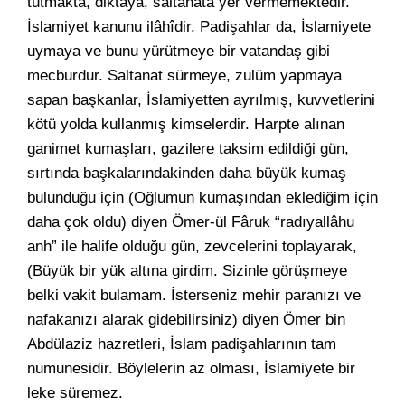
tutmakta, diktaya, saltanata yer vermemektedir.
İslamiyet kanunu ilâhîdir. Padişahlar da, İslamiyete
uymaya ve bunu yürütmeye bir vatandaş gibi
mecburdur. Saltanat sürmeye, zulüm yapmaya
sapan başkanlar, İslamiyetten ayrılmış, kuvvetlerini
kötü yolda kullanmış kimselerdir. Harpte alınan
ganimet kumaşları, gazilere taksim edildiği gün,
sırtında başkalarındakinden daha büyük kumaş
bulunduğu için (Oğlumun kumaşından eklediğim için
daha çok oldu) diyen Ömer-ül Fâruk “radıyallâhu
anh” ile halife olduğu gün, zevcelerini toplayarak,
(Büyük bir yük altına girdim. Sizinle görüşmeye
belki vakit bulamam. İsterseniz mehir paranızı ve
nafakanızı alarak gidebilirsiniz) diyen Ömer bin
Abdülaziz hazretleri, İslam padişahlarının tam
numunesidir. Böylelerin az olması, İslamiyete bir
leke süremez.