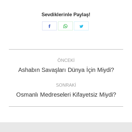
Sevdiklerinle Paylaş!
Share
Share
Share
on
on
on
Facebook
WhatsApp
Twitter
Post
ÖNCEKI
navigation
Ashabın Savaşları Dünya İçin Miydi?
Previous
post:
SONRAKI
Osmanlı Medreseleri Kifayetsiz Miydi?
Next
post: