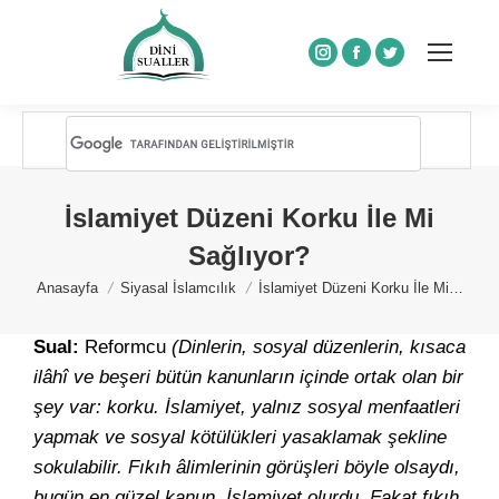
Instagram
Facebook
Twitter
İslamiyet Düzeni Korku İle Mi
Sağlıyor?
You are here:
Anasayfa
Siyasal İslamcılık
İslamiyet Düzeni Korku İle Mi…
Sual:
Reformcu
(Dinlerin, sosyal düzenlerin, kısaca
ilâhî ve beşeri bütün kanunların içinde ortak olan bir
şey var: korku. İslamiyet, yalnız sosyal menfaatleri
yapmak ve sosyal kötülükleri yasaklamak şekline
sokulabilir. Fıkıh âlimlerinin görüşleri böyle olsaydı,
bugün en güzel kanun, İslamiyet olurdu. Fakat fıkıh