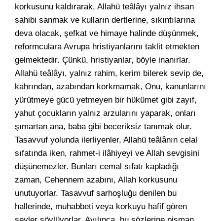
korkusunu kaldırarak, Allahü teâlâyı yalnız ihsan
sahibi sanmak ve kulların dertlerine, sıkıntılarına
deva olacak, şefkat ve himaye halinde düşünmek,
reformculara Avrupa hristiyanlarını taklit etmekten
gelmektedir. Çünkü, hristiyanlar, böyle inanırlar.
Allahü teâlâyı, yalnız rahim, kerim bilerek sevip de,
kahrından, azabından korkmamak, Onu, kanunlarını
yürütmeye gücü yetmeyen bir hükümet gibi zayıf,
yahut çocukların yalnız arzularını yaparak, onları
şımartan ana, baba gibi beceriksiz tanımak olur.
Tasavvuf yolunda ilerliyenler, Allahü teâlânın celal
sıfatında iken, rahmet-i ilâhiyeyi ve Allah sevgisini
düşünemezler. Bunları cemal sıfatı kapladığı
zaman, Cehennem azabını, Allah korkusunu
unutuyorlar. Tasavvuf sarhoşluğu denilen bu
hallerinde, muhabbeti veya korkuyu hafif gören
şeyler söylüyorlar. Ayılınca, bu sözlerine pişman