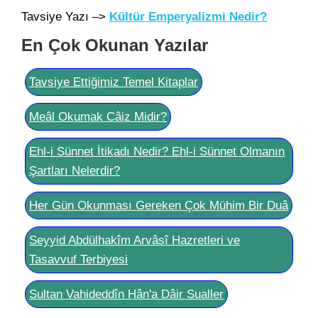
Tavsiye Yazı –>
Kültür Emperyalizmi Nedir?
En Çok Okunan Yazılar
Tavsiye Ettiğimiz Temel Kitaplar
Meâl Okumak Câiz Midir?
Ehl-i Sünnet İtikadı Nedir? Ehl-i Sünnet Olmanın
Şartları Nelerdir?
Her Gün Okunması Gereken Çok Mühim Bir Duâ
Seyyid Abdülhakîm Arvâsî Hazretleri ve
Tasavvuf Terbiyesi
Sultan Vahideddîn Hân'a Dâir Sualler