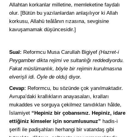
Allahtan korkanlar milletine, memleketine faydalı
olur. [Bütün bu yazılanlardan anlaşılıyor ki Allah
korkusu, Allahü teâlânın rızasına, sevgisine
kavuşamamak düşüncesidir.]
Sual:
Reformcu Musa Carullah Bigiyef
(Hazret-i
Peygamber dikta rejimi ve sultanlığı reddediyordu.
Fakat müslümanlık, böyle bir rejimin kurulmasına
elverişli idi. Öyle de oldu)
diyor.
Cevap:
Reformcu, bu sözünde çok yanılmaktadır.
Avrupa’daki krallıkların anayasaları, kralları
mukaddes ve sorguya çekilmez tanıdıkları hâlde,
İslamiyet
“Hepiniz bir çobansınız. Hepiniz, idare
ettiğiniz kimseler için sorumlusunuz”
hadis-i
şerifi ile padişahları herhangi bir vatandaş gibi