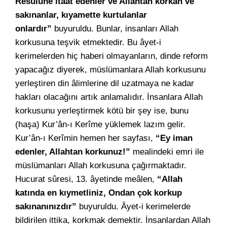
Resûlüne itaat edenler ve Allahtan korkan ve
sakınanlar, kıyamette kurtulanlar
onlardır”
buyuruldu. Bunlar, insanları Allah
korkusuna teşvik etmektedir. Bu âyet-i
kerimelerden hiç haberi olmayanların, dinde reform
yapacağız diyerek, müslümanlara Allah korkusunu
yerleştiren din âlimlerine dil uzatmaya ne kadar
hakları olacağını artık anlamalıdır. İnsanlara Allah
korkusunu yerleştirmek kötü bir şey ise, bunu
(haşa) Kur’ân-ı Kerîme yüklemek lazım gelir.
Kur’ân-ı Kerîmin hemen her sayfası,
“Ey iman
edenler, Allahtan korkunuz!”
mealindeki emri ile
müslümanları Allah korkusuna çağırmaktadır.
Hucurat sûresi, 13. âyetinde meâlen,
“Allah
katında en kıymetliniz, Ondan çok korkup
sakınanınızdır”
buyuruldu. Âyet-i kerimelerde
bildirilen ittika, korkmak demektir. İnsanlardan Allah