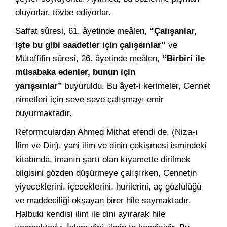
oluyorlar, tövbe ediyorlar.
Saffat sûresi, 61. âyetinde meâlen,
“Çalışanlar,
işte bu gibi saadetler için çalışsınlar”
ve
Mütaffifin sûresi, 26. âyetinde meâlen,
“Birbiri ile
müsabaka edenler, bunun için
yarışsınlar”
buyuruldu. Bu âyet-i kerimeler, Cennet
nimetleri için seve seve çalışmayı emir
buyurmaktadır.
Reformculardan Ahmed Mithat efendi de, (Niza-ı
İlim ve Din), yani ilim ve dinin çekişmesi ismindeki
kitabında, imanın şartı olan kıyamette dirilmek
bilgisini gözden düşürmeye çalışırken, Cennetin
yiyeceklerini, içeceklerini, hurilerini, aç gözlülüğü
ve maddeciliği okşayan birer hile saymaktadır.
Halbuki kendisi ilim ile dini ayırarak hile