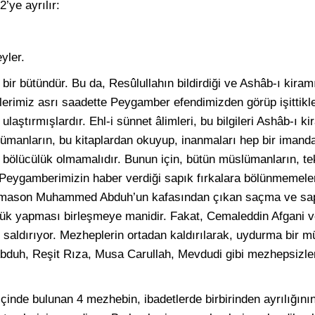
2’ye ayrılır:
yler.
et bir bütündür. Bu da, Resûlullahın bildirdiği ve Ashâb-ı kira
ilerimiz asrı saadette Peygamber efendimizden görüp işittikler
ulaştırmışlardır. Ehl-i sünnet âlimleri, bu bilgileri Ashâb-ı k
lümanların, bu kitaplardan okuyup, inanmaları hep bir imanda
, bölücülük olmamalıdır. Bunun için, bütün müslümanların, tek
 Peygamberimizin haber verdiği sapık fırkalara bölünmemele
r mason Muhammed Abduh’un kafasından çıkan saçma ve sap
cülük yapması birleşmeye manidir. Fakat, Cemaleddin Afgani 
 saldırıyor. Mezheplerin ortadan kaldırılarak, uydurma bir 
 Abduh, Reşit Rıza, Musa Carullah, Mevdudi gibi mezhepsizle
çinde bulunan 4 mezhebin, ibadetlerde birbirinden ayrılığın