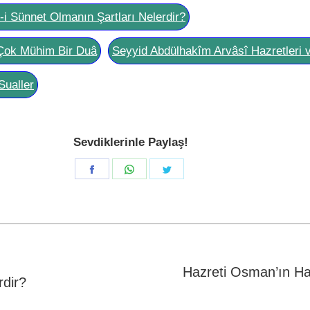
l-i Sünnet Olmanın Şartları Nelerdir?
Çok Mühim Bir Duâ
Seyyid Abdülhakîm Arvâsî Hazretleri 
Sualler
Sevdiklerinle Paylaş!
Share
Share
Share
on
on
on
Facebook
WhatsApp
Twitter
Hazreti Osman’ın Hal
rdir?
Next
post: