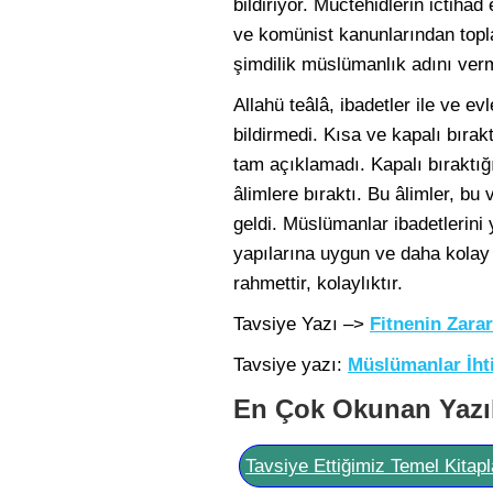
bildiriyor. Müctehidlerin ictiha
ve komünist kanunlarından topla
şimdilik müslümanlık adını verm
Allahü teâlâ, ibadetler ile ve evl
bildirmedi. Kısa ve kapalı bırak
tam açıklamadı. Kapalı bıraktığı
âlimlere bıraktı. Bu âlimler, bu
geldi. Müslümanlar ibadetlerini 
yapılarına uygun ve daha kolay
rahmettir, kolaylıktır.
Tavsiye Yazı –>
Fitnenin Zarar
Tavsiye yazı:
Müslümanlar İhti
En Çok Okunan Yazı
Tavsiye Ettiğimiz Temel Kitapl