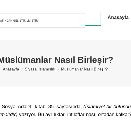
Anasayfa
Müslümanlar Nasıl Birleşir?
You are here:
Anasayfa
Siyasal İslamcılık
Müslümanlar Nasıl Birleşir?
Sosyal Adalet” kitabı 35. sayfasında:
(İslamiyet bir bütündür
kmalıdır)
yazıyor. Bu ayrılıklar, ihtilaflar nasıl ortadan kalk