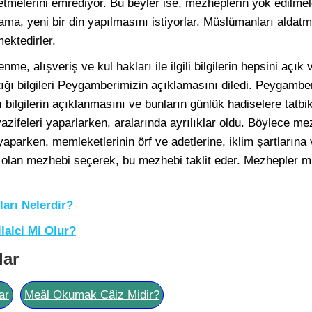
d etmelerini emrediyor. Bu beyler ise, mezheplerin yok edilmele
ma, yeni bir din yapılmasını istiyorlar. Müslümanları aldatma
ektedirler.
enme, alışveriş ve kul hakları ile ilgili bilgilerin hepsini açık
tığı bilgileri Peygamberimizin açıklamasını diledi. Peygamber
 bilgilerin açıklanmasını ve bunların günlük hadiselere tatb
 vazifeleri yaparlarken, aralarında ayrılıklar oldu. Böylece 
yaparken, memleketlerinin örf ve adetlerine, iklim şartlarına 
 olan mezhebi seçerek, bu mezhebi taklit eder. Mezhepler m
ları Nelerdir?
lalci Mi Olur?
lar
ar
Meâl Okumak Câiz Midir?