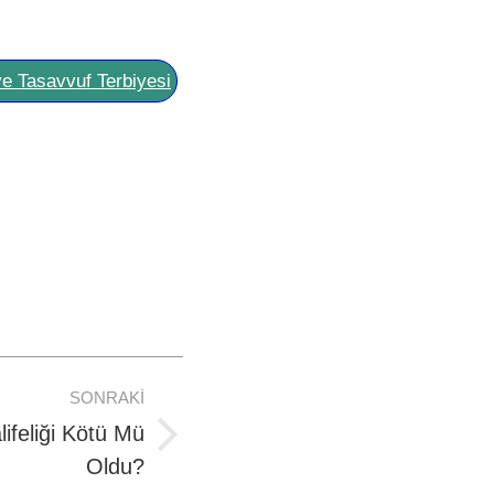
ve Tasavvuf Terbiyesi
SONRAKI
ifeliği Kötü Mü
Oldu?