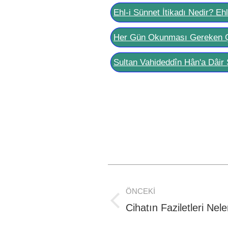
Ehl-i Sünnet İtikadı Nedir? Eh
Her Gün Okunması Gereken 
Sultan Vahideddîn Hân'a Dâir 
Post
ÖNCEKI
navigation
Previous
Cihatın Faziletleri Nele
post: