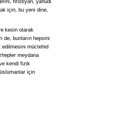
rini, hristiyan, yahudi
k için, bu yeni dine,
 ve kesin olarak
i de, bunların hepsini
ik edilmesini müctehid
mezhepler meydana
ve kendi fizik
üslümanlar için