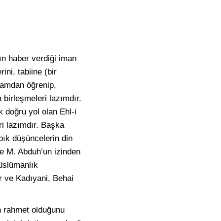
mın haber verdiği iman
ini, tabiine (bir
iramdan öğrenip,
 birleşmeleri lazımdır.
 doğru yol olan Ehl-i
ri lazımdır. Başka
ık düşüncelerin din
ve M. Abduh’un izinden
müslümanlık
r ve Kadıyani, Behai
ın rahmet olduğunu