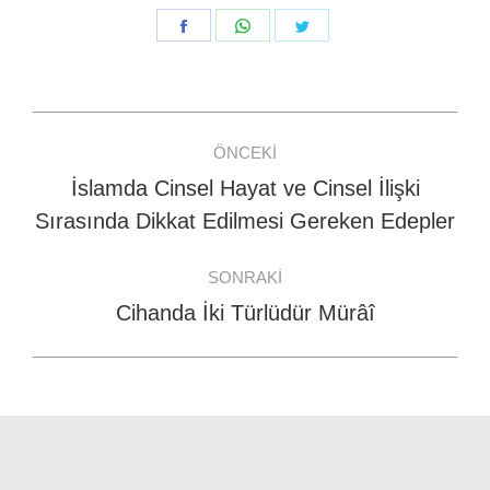
Share
Share
Share
on
on
on
Facebook
WhatsApp
Twitter
Post
ÖNCEKI
navigation
İslamda Cinsel Hayat ve Cinsel İlişki
Previous
Sırasında Dikkat Edilmesi Gereken Edepler
post:
SONRAKI
Cihanda İki Türlüdür Mürâî
Next
post: