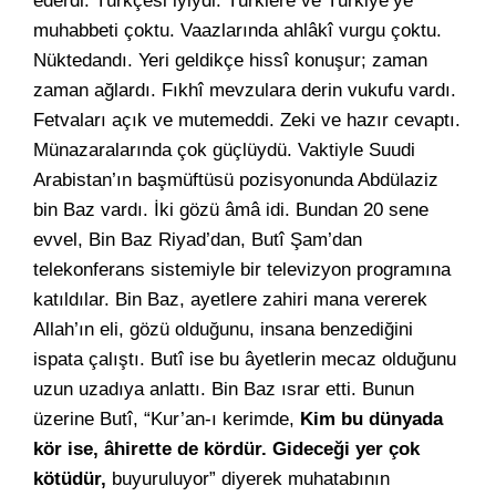
ederdi. Türkçesi iyiydi. Türklere ve Türkiye’ye
muhabbeti çoktu. Vaazlarında ahlâkî vurgu çoktu.
Nüktedandı. Yeri geldikçe hissî konuşur; zaman
zaman ağlardı. Fıkhî mevzulara derin vukufu vardı.
Fetvaları açık ve mutemeddi. Zeki ve hazır cevaptı.
Münazaralarında çok güçlüydü. Vaktiyle Suudi
Arabistan’ın başmüftüsü pozisyonunda Abdülaziz
bin Baz vardı. İki gözü âmâ idi. Bundan 20 sene
evvel, Bin Baz Riyad’dan, Butî Şam’dan
telekonferans sistemiyle bir televizyon programına
katıldılar. Bin Baz, ayetlere zahiri mana vererek
Allah’ın eli, gözü olduğunu, insana benzediğini
ispata çalıştı. Butî ise bu âyetlerin mecaz olduğunu
uzun uzadıya anlattı. Bin Baz ısrar etti. Bunun
üzerine Butî, “Kur’an-ı kerimde,
Kim bu dünyada
kör ise, âhirette de kördür. Gideceği yer çok
kötüdür,
buyuruluyor” diyerek muhatabının