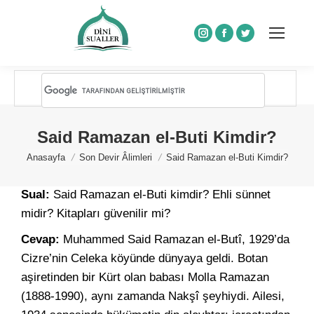
Instagram
Facebook
Twitter
Said Ramazan el-Buti Kimdir?
You are here:
Anasayfa
Son Devir Âlimleri
Said Ramazan el-Buti Kimdir?
Sual:
Said Ramazan el-Buti kimdir? Ehli sünnet
midir? Kitapları güvenilir mi?
Cevap:
Muhammed Said Ramazan el-Butî, 1929’da
Cizre’nin Celeka köyünde dünyaya geldi. Botan
aşiretinden bir Kürt olan babası Molla Ramazan
(1888-1990), aynı zamanda Nakşî şeyhiydi. Ailesi,