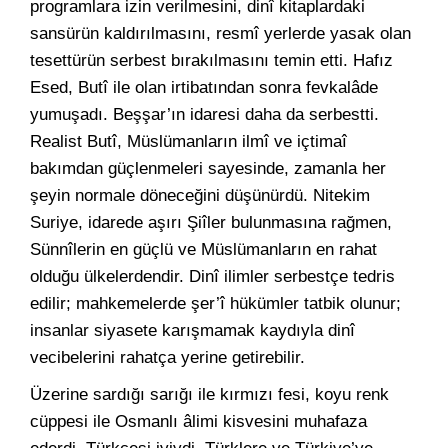
programlara izin verilmesini, dinî kitaplardaki
sansürün kaldırılmasını, resmî yerlerde yasak olan
tesettürün serbest bırakılmasını temin etti. Hafız
Esed, Butî ile olan irtibatından sonra fevkalâde
yumuşadı. Beşşar’ın idaresi daha da serbestti.
Realist Butî, Müslümanların ilmî ve içtimaî
bakımdan güçlenmeleri sayesinde, zamanla her
şeyin normale döneceğini düşünürdü. Nitekim
Suriye, idarede aşırı Şiîler bulunmasına rağmen,
Sünnîlerin en güçlü ve Müslümanların en rahat
olduğu ülkelerdendir. Dinî ilimler serbestçe tedris
edilir; mahkemelerde şer’î hükümler tatbik olunur;
insanlar siyasete karışmamak kaydıyla dinî
vecibelerini rahatça yerine getirebilir.
Üzerine sardığı sarığı ile kırmızı fesi, koyu renk
cüppesi ile Osmanlı âlimi kisvesini muhafaza