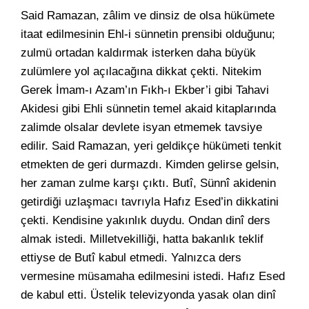
Said Ramazan, zâlim ve dinsiz de olsa hükümete
itaat edilmesinin Ehl-i sünnetin prensibi olduğunu;
zulmü ortadan kaldırmak isterken daha büyük
zulümlere yol açılacağına dikkat çekti. Nitekim
Gerek İmam-ı Azam’ın Fıkh-ı Ekber’i gibi Tahavi
Akidesi gibi Ehli sünnetin temel akaid kitaplarında
zalimde olsalar devlete isyan etmemek tavsiye
edilir. Said Ramazan, yeri geldikçe hükümeti tenkit
etmekten de geri durmazdı. Kimden gelirse gelsin,
her zaman zulme karşı çıktı. Butî, Sünnî akidenin
getirdiği uzlaşmacı tavrıyla Hafız Esed’in dikkatini
çekti. Kendisine yakınlık duydu. Ondan dinî ders
almak istedi. Milletvekilliği, hatta bakanlık teklif
ettiyse de Butî kabul etmedi. Yalnızca ders
vermesine müsamaha edilmesini istedi. Hafız Esed
de kabul etti. Üstelik televizyonda yasak olan dinî