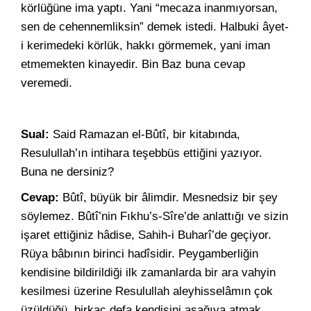
körlüğüne ima yaptı. Yani “mecaza inanmıyorsan,
sen de cehennemliksin” demek istedi. Halbuki âyet-
i kerimedeki körlük, hakkı görmemek, yani iman
etmemekten kinayedir. Bin Baz buna cevap
veremedi.
Sual:
Said Ramazan el-Bûtî, bir kitabında,
Resulullah’ın intihara teşebbüs ettiğini yazıyor.
Buna ne dersiniz?
Cevap:
Bûtî, büyük bir âlimdir. Mesnedsiz bir şey
söylemez. Bûtî’nin Fıkhu’s-Sîre’de anlattığı ve sizin
işaret ettiğiniz hâdise, Sahih-i Buharî’de geçiyor.
Rüya bâbının birinci hadîsidir. Peygamberliğin
kendisine bildirildiği ilk zamanlarda bir ara vahyin
kesilmesi üzerine Resulullah aleyhisselâmın çok
üzüldüğü, birkaç defa kendisini aşağıya atmak