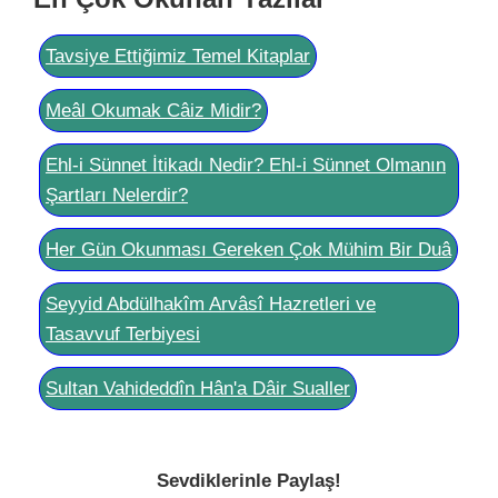
Tavsiye Ettiğimiz Temel Kitaplar
Meâl Okumak Câiz Midir?
Ehl-i Sünnet İtikadı Nedir? Ehl-i Sünnet Olmanın
Şartları Nelerdir?
Her Gün Okunması Gereken Çok Mühim Bir Duâ
Seyyid Abdülhakîm Arvâsî Hazretleri ve
Tasavvuf Terbiyesi
Sultan Vahideddîn Hân'a Dâir Sualler
Sevdiklerinle Paylaş!