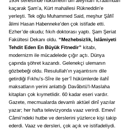
1934 senesinde hükümetin din aleyhtarı icraatından
kaçarak Şam’a, Kürt mahallesi Rükneddin’e
yerleşti. Tek oğlu Muhammed Said, meşhur Şâfiî
âlimi Hasan Habenneke’den çok istifade etti.
Ezher’de okudu; fıkıh doktorası yaptı. Şam Şeriat
Fakültesi Dekanı oldu.
“Mezhebsizlik, İslâmiyeti
Tehdit Eden En Büyük Fitnedir”
kitabı,
modernizm ile mücadelede çığır açtı. Dünya
çapında şöhret kazandı. Gelenekçi ulemanın
gözbebeği oldu. Resulullah’ın yaşantısını dile
getirdiği Fıkhu’s-Sîre ile şer’î hükümlerde ilahî
maksatların yerini anlattığı Davâbıtü’l-Maslaha
kitapları çok kıymetlidir. 60 kadar eseri vardır.
Gazete, mecmualarda devamlı aktüel dinî yazılar
yazar; her hafta televizyonda vaaz verirdi. Emevî
Câmii’ndeki hutbe ve derslerini yüzlerce kişi takip
ederdi. Vaaz ve dersleri, çok açık ve istifadeliydi.