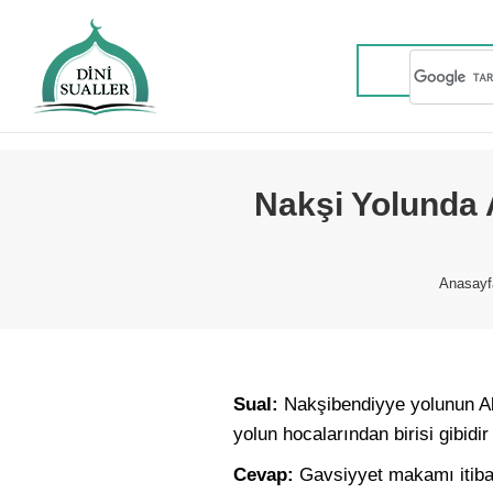
Nakşi Yolunda 
You ar
Anasayf
Sual:
Nakşibendiyye yolunun Abd
yolun hocalarından birisi gibidi
Cevap:
Gavsiyyet makamı itiba