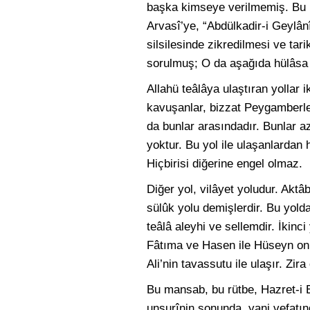
başka kimseye verilmemiş. Bu i
Arvasî’ye, “Abdülkadir-i Geylân
silsilesinde zikredilmesi ve tar
sorulmuş; O da aşağıda hülâsa e
Allahü teâlâya ulaştıran yollar i
kavuşanlar, bizzat Peygamberler
da bunlar arasındadır. Bunlar az
yoktur. Bu yol ile ulaşanlardan h
Hiçbirisi diğerine engel olmaz.
Diğer yol, vilâyet yoludur. Aktâ
sülûk yolu demişlerdir. Bu yolda
teâlâ aleyhi ve sellemdir. İkinci
Fâtıma ve Hasen ile Hüseyn onun
Ali’nin tavassutu ile ulaşır. Zi
Bu mansab, bu rütbe, Hazret-i E
unsurînin sonunda, yani vefatın