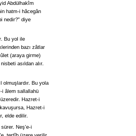
yyid Abdülhakîm
nin hatm-i hâcegân
i nedir?” diye
. Bu yol ile
lerinden bazı zâtlar
lûlet (araya girme)
nisbeti asıldan alır.
l olmuşlardır. Bu yola
-i âlem sallallahü
 üzeredir. Hazret-i
 kavuşursa, Hazret-i
 elde edilir.
 sürer. Neş’e-i
 tertîb üzere verilir.