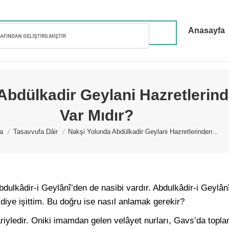
Anasayfa
Abdülkadir Geylani Hazretlerind
Var Mıdır?
e here:
a
Tasavvufa Dâir
Nakşi Yolunda Abdülkadir Geylani Hazretlerinden…
ulkâdir-i Geylânî’den de nasibi vardır. Abdulkâdir-i Geylânî
r diye işittim. Bu doğru ise nasıl anlamak gerekir?
riyledir. Oniki imamdan gelen velâyet nurları, Gavs’da top