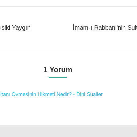
Facebook
WhatsApp
Twitter
siki Yaygın
İmam-ı Rabbani’nin Sul
Next
post:
1 Yorum
tanı Övmesinin Hikmeti Nedir? - Dini Sualler