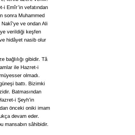
t-i Emîr’in vefatından
ndan sonra Muhammed
 Nakî’ye ve ondan Ali
e verildiği keşfen
 ve hidâyet nasib olur
 bağlılığı gibidir. Tâ
amlar ile Hazret-i
 müyesser olmadı.
güneşi battı. Bizimki
yzidir. Batmasından
 Hazret-i Şeyh’in
ndan önceki oniki imam
ldukça devam eder.
u mansabın sâhibidir.