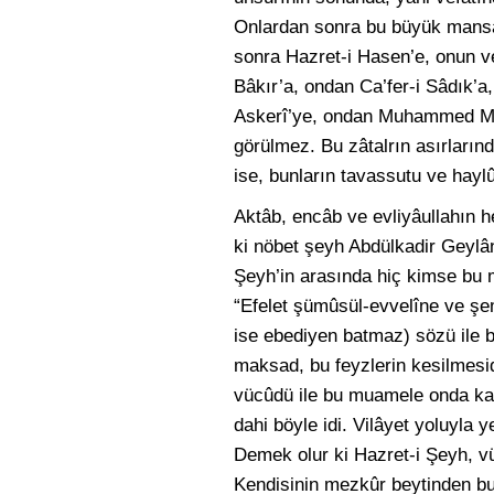
Onlardan sonra bu büyük mansab,
sonra Hazret-i Hasen’e, onun 
Bâkır’a, ondan Ca’fer-i Sâdık
Askerî’ye, ondan Muhammed Meh
görülmez. Bu zâtalrın asırlarınd
ise, bunların tavassutu ve haylûl
Aktâb, encâb ve evliyâullahın he
ki nöbet şeyh Abdülkadir Geylân
Şeyh’in arasında hiç kimse bu
“Efelet şümûsül-evvelîne ve şems
ise ebediyen batmaz) sözü ile b
maksad, bu feyzlerin kesilmesidir
vücûdü ile bu muamele onda ka
dahi böyle idi. Vilâyet yoluyla
Demek olur ki Hazret-i Şeyh, v
Kendisinin mezkûr beytinden bu 