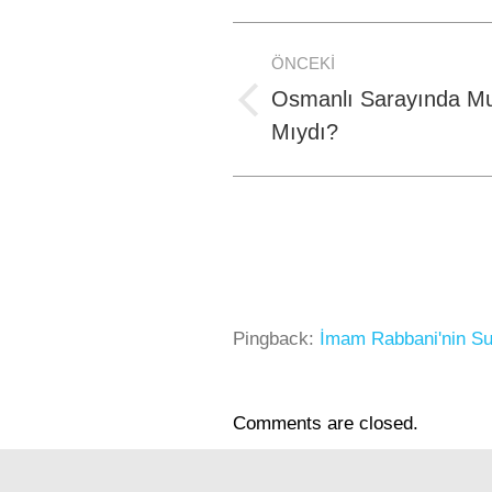
Post
ÖNCEKI
navigation
Osmanlı Sarayında Mu
Previous
Mıydı?
post:
Pingback:
İmam Rabbani'nin Sul
Comments are closed.