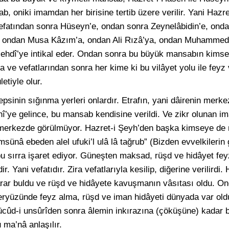
 oniki imamdan her birisine tertib üzere verilir. Yani Hazre
vefatından sonra Hüseyn’e, ondan sonra Zeynelâbidin’e, o
’a, ondan Musa Kâzım’a, ondan Ali Rızâ’ya, ondan Muhammed
dî’ye intikal eder. Ondan sonra bu büyük mansabın kimsey
a ve vefatlarından sonra her kime ki bu vilâyet yolu ile feyz
etiyle olur.
psinin sığınma yerleri onlardır. Etrafın, yani dâirenin merkeze
î’ye gelince, bu mansab kendisine verildi. Ve zikr olunan im
 merkezde görülmüyor. Hazret-i Şeyh’den başka kimseye de
ünâ ebeden alel ufuki’l ulâ lâ tağrub” (Bizden evvelkilerin 
u sırra işaret ediyor. Güneşten maksad, rüşd ve hidâyet fe
. Yani vefatıdır. Zira vefatlarıyla kesilip, diğerine verilirdi.
rar buldu ve rüşd ve hidâyete kavuşmanın vâsıtası oldu. O
 yeryüzünde feyz alma, rüşd ve iman hidâyeti dünyada var o
ücûd-i unsûrîden sonra âlemin inkırazına (çöküşüne) kadar b
ma’nâ anlaşılır.