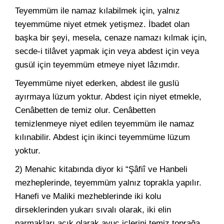
Teyemmüm ile namaz kılabilmek için, yalnız
teyemmüme niyet etmek yetişmez. İbadet olan
başka bir şeyi, mesela, cenaze namazı kılmak için,
secde-i tilâvet yapmak için veya abdest için veya
gusül için teyemmüm etmeye niyet lâzımdır.
Teyemmüme niyet ederken, abdest ile guslü
ayırmaya lüzum yoktur. Abdest için niyet etmekle,
Cenâbetten de temiz olur. Cenâbetten
temizlenmeye niyet edilen teyemmüm ile namaz
kılınabilir. Abdest için ikinci teyemmüme lüzum
yoktur.
2) Menahic kitabında diyor ki “Şâfiî ve Hanbeli
mezheplerinde, teyemmüm yalnız toprakla yapılır.
Hanefi ve Maliki mezheblerinde iki kolu
dirseklerinden yukarı sıvalı olarak, iki elin
parmakları açık olarak avuç içlerini temiz toprağa,