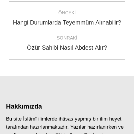
Post
ÖNCEKI
navigation
Hangi Durumlarda Teyemmüm Alınabilir?
Previous
post:
SONRAKI
Özür Sahibi Nasıl Abdest Alır?
Next
post:
Hakkımızda
Bu site İslâmî ilimlerde ihtisas yapmış bir ilim heyeti
tarafından hazırlanmaktadır. Yazılar hazırlanırken ve