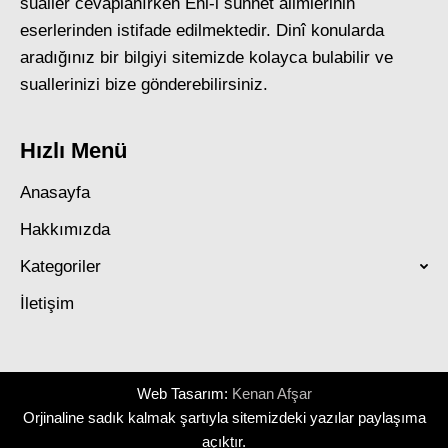
sualler cevaplanırken Ehl-i sünnet âlimlerinin
eserlerinden istifade edilmektedir. Dinî konularda
aradığınız bir bilgiyi sitemizde kolayca bulabilir ve
suallerinizi bize gönderebilirsiniz.
Hızlı Menü
Anasayfa
Hakkımızda
Kategoriler
İletişim
Web Tasarım:
Kenan Afşar
Orjinaline sadık kalmak şartıyla sitemizdeki yazılar paylaşıma
açıktır.