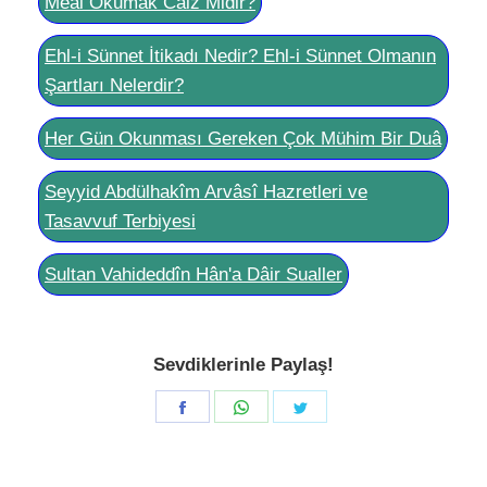
Meâl Okumak Câiz Midir?
Ehl-i Sünnet İtikadı Nedir? Ehl-i Sünnet Olmanın
Şartları Nelerdir?
Her Gün Okunması Gereken Çok Mühim Bir Duâ
Seyyid Abdülhakîm Arvâsî Hazretleri ve
Tasavvuf Terbiyesi
Sultan Vahideddîn Hân'a Dâir Sualler
Sevdiklerinle Paylaş!
Share
Share
Share
on
on
on
Facebook
WhatsApp
Twitter