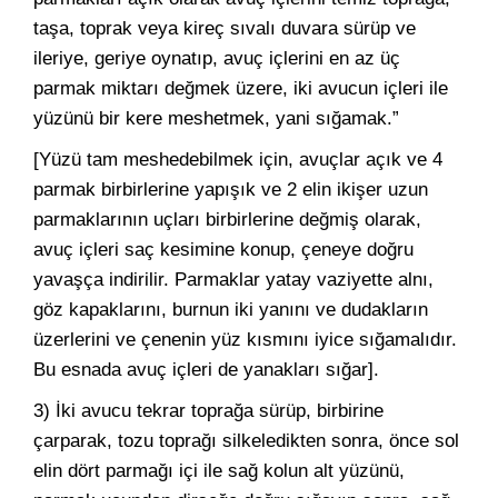
taşa, toprak veya kireç sıvalı duvara sürüp ve
ileriye, geriye oynatıp, avuç içlerini en az üç
parmak miktarı değmek üzere, iki avucun içleri ile
yüzünü bir kere meshetmek, yani sığamak.”
[Yüzü tam meshedebilmek için, avuçlar açık ve 4
parmak birbirlerine yapışık ve 2 elin ikişer uzun
parmaklarının uçları birbirlerine değmiş olarak,
avuç içleri saç kesimine konup, çeneye doğru
yavaşça indirilir. Parmaklar yatay vaziyette alnı,
göz kapaklarını, burnun iki yanını ve dudakların
üzerlerini ve çenenin yüz kısmını iyice sığamalıdır.
Bu esnada avuç içleri de yanakları sığar].
3) İki avucu tekrar toprağa sürüp, birbirine
çarparak, tozu toprağı silkeledikten sonra, önce sol
elin dört parmağı içi ile sağ kolun alt yüzünü,