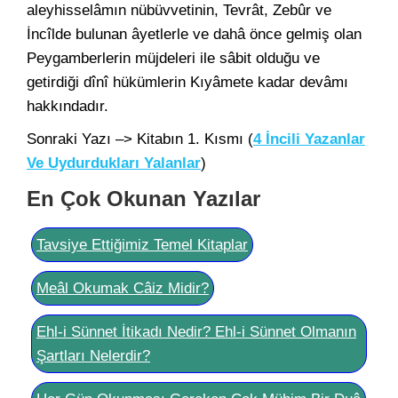
aleyhisselâmın nübüvvetinin, Tevrât, Zebûr ve
İncîlde bulunan âyetlerle ve dahâ önce gelmiş olan
Peygamberlerin müjdeleri ile sâbit olduğu ve
getirdiği dînî hükümlerin Kıyâmete kadar devâmı
hakkındadır.
Sonraki Yazı –> Kitabın 1. Kısmı (
4 İncili Yazanlar
Ve Uydurdukları Yalanlar
)
En Çok Okunan Yazılar
Tavsiye Ettiğimiz Temel Kitaplar
Meâl Okumak Câiz Midir?
Ehl-i Sünnet İtikadı Nedir? Ehl-i Sünnet Olmanın
Şartları Nelerdir?