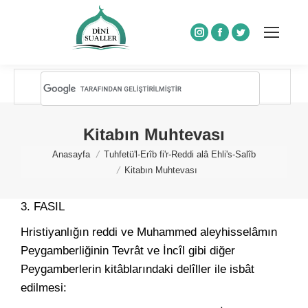
Instagram
Facebook
Twitter
Kitabın Muhtevası
You are here:
Anasayfa
Tuhfetü'l-Erîb fi'r-Reddi alâ Ehli's-Salîb
Kitabın Muhtevası
3. FASIL
Hristiyanlığın reddi ve Muhammed aleyhisselâmın
Peygamberliğinin Tevrât ve İncîl gibi diğer
Peygamberlerin kitâblarındaki delîller ile isbât
edilmesi: