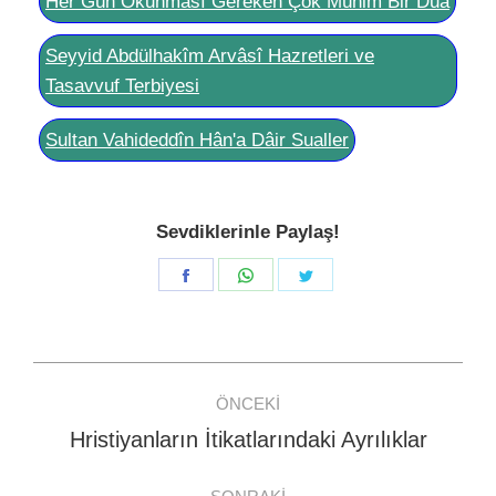
Her Gün Okunması Gereken Çok Mühim Bir Duâ
Seyyid Abdülhakîm Arvâsî Hazretleri ve
Tasavvuf Terbiyesi
Sultan Vahideddîn Hân'a Dâir Sualler
Sevdiklerinle Paylaş!
Share
Share
Share
on
on
on
Facebook
WhatsApp
Twitter
Post
ÖNCEKI
navigation
Hristiyanların İtikatlarındaki Ayrılıklar
Previous
post: