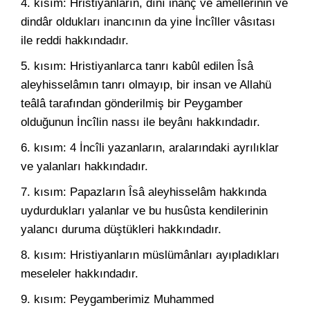
4. kısım: Hristiyanların, dînî inanç ve amellerinin ve
dindâr oldukları inancının da yine İncîller vâsıtası
ile reddi hakkındadır.
5. kısım: Hristiyanlarca tanrı kabûl edilen Îsâ
aleyhisselâmın tanrı olmayıp, bir insan ve Allahü
teâlâ tarafından gönderilmiş bir Peygamber
olduğunun İncîlin nassı ile beyânı hakkındadır.
6. kısım: 4 İncîli yazanların, aralarındaki ayrılıklar
ve yalanları hakkındadır.
7. kısım: Papazların Îsâ aleyhisselâm hakkında
uydurdukları yalanlar ve bu husûsta kendilerinin
yalancı duruma düştükleri hakkındadır.
8. kısım: Hristiyanların müslümânları ayıpladıkları
meseleler hakkındadır.
9. kısım: Peygamberimiz Muhammed